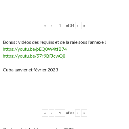
«
‹
of
34
›
»
Bonus : vidéos des requins et de la raie sous l’annexe !
https://youtu.be/pEQ0W4tfB74
https://youtu.be/57r9BFJcwQ8
Cuba janvier et février 2023
«
‹
of
82
›
»