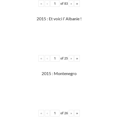
«
‹
of
83
›
»
2015 : Et voici l’ Albanie !
«
‹
of
25
›
»
2015 : Montenegro
«
‹
of
26
›
»