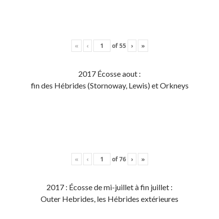
«
‹
of
55
›
»
2017 Écosse aout :
fin des Hébrides (Stornoway, Lewis) et Orkneys
«
‹
of
76
›
»
2017 : Écosse de mi-juillet à fin juillet :
Outer Hebrides, les Hébrides extérieures