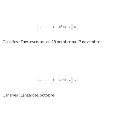
«
‹
of
33
›
»
Canaries : Fuerteventura du 28 octobre au 17 novembre
«
‹
of
38
›
»
Canaries : Lanzarote, octobre