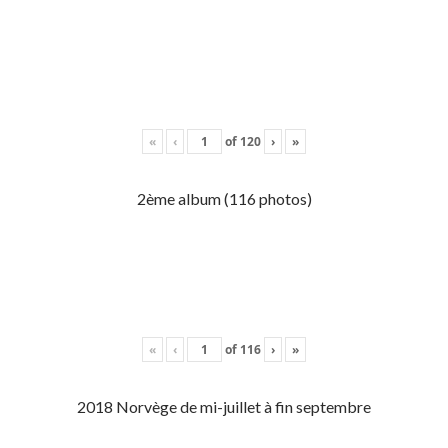
«
‹
of
120
›
»
2ème album (116 photos)
«
‹
of
116
›
»
2018 Norvège de mi-juillet à fin septembre