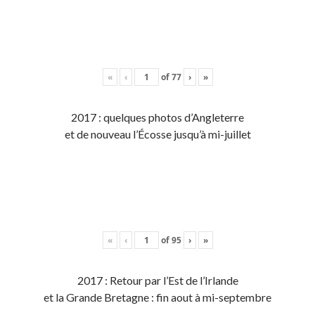
«
‹
of
77
›
»
2017 : quelques photos d’Angleterre
et de nouveau l’Écosse jusqu’à mi-juillet
«
‹
of
95
›
»
2017 : Retour par l’Est de l’Irlande
et la Grande Bretagne : fin aout à mi-septembre