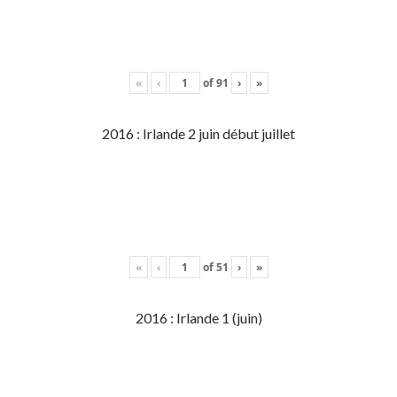
«
‹
of
91
›
»
2016 : Irlande 2 juin début juillet
«
‹
of
51
›
»
2016 : Irlande 1 (juin)