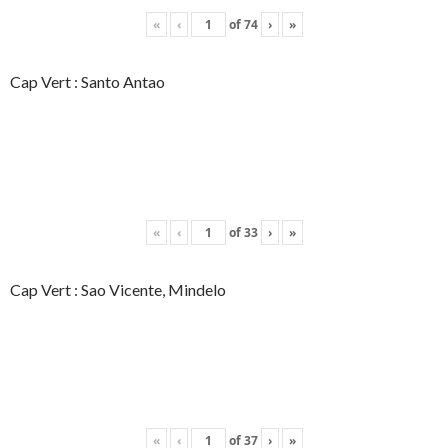
«
‹
of
74
›
»
Cap Vert : Santo Antao
«
‹
of
33
›
»
Cap Vert : Sao Vicente, Mindelo
«
‹
of
37
›
»