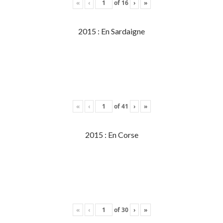
«
‹
of
16
›
»
2015 : En Sardaigne
«
‹
of
41
›
»
2015 : En Corse
«
‹
of
30
›
»