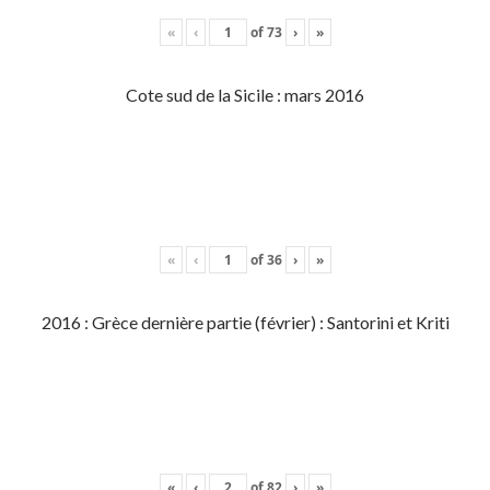
«
‹
of
73
›
»
Cote sud de la Sicile : mars 2016
«
‹
of
36
›
»
2016 : Grèce dernière partie (février) : Santorini et Kriti
«
‹
of
82
›
»