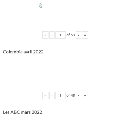
«
‹
of
53
›
»
Colombie avril 2022
«
‹
of
48
›
»
Les ABC mars 2022