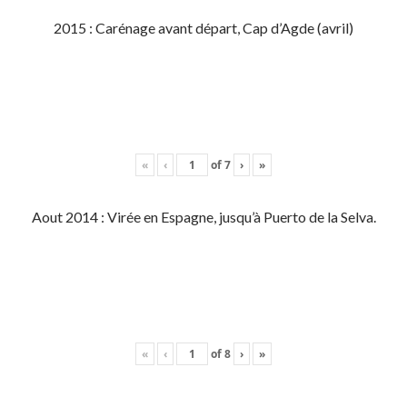
2015 : Carénage avant départ, Cap d’Agde (avril)
«
‹
of
7
›
»
Aout 2014 : Virée en Espagne, jusqu’à Puerto de la Selva.
«
‹
of
8
›
»