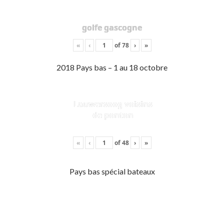
golfe gascogne
«
‹
of
78
›
»
2018 Pays bas – 1 au 18 octobre
Lauwersoog voisins
de ponton
«
‹
of
48
›
»
Pays bas spécial bateaux