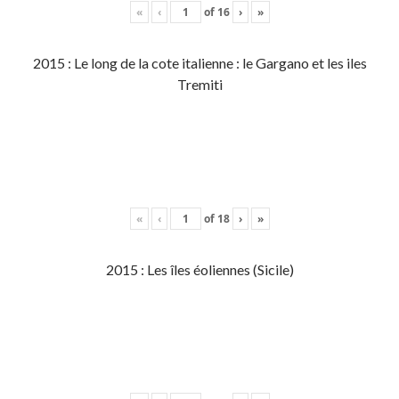
«
‹
of
16
›
»
2015 : Le long de la cote italienne : le Gargano et les iles
Tremiti
«
‹
of
18
›
»
2015 : Les îles éoliennes (Sicile)