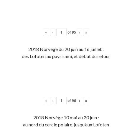
«
‹
of
95
›
»
2018 Norvège du 20 juin au 16 juillet :
des Lofoten au pays sami, et début du retour
«
‹
of
96
›
»
2018 Norvège 10 mai au 20 juin :
au nord du cercle polaire, jusqu’aux Lofoten