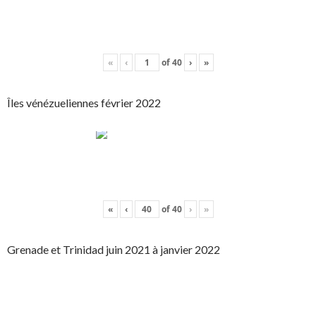
«
‹
of
40
›
»
Îles vénézueliennes février 2022
«
‹
of
40
›
»
Grenade et Trinidad juin 2021 à janvier 2022