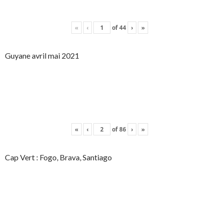
«
‹
of
44
›
»
Guyane avril mai 2021
«
‹
of
86
›
»
Cap Vert : Fogo, Brava, Santiago