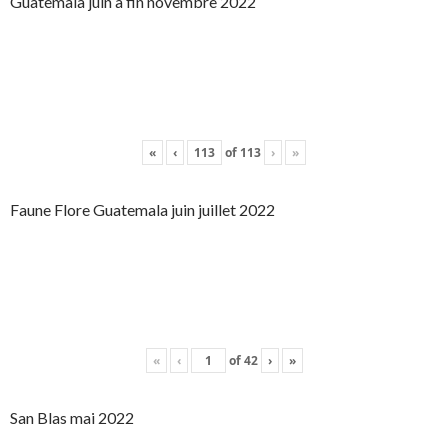
Guatemala juin à fin novembre 2022
«
‹
of
113
›
»
Faune Flore Guatemala juin juillet 2022
«
‹
of
42
›
»
San Blas mai 2022