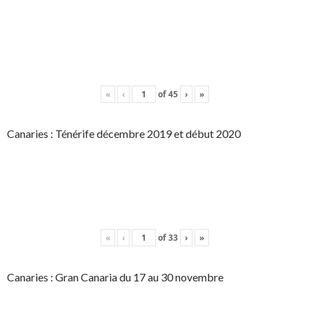
«
‹
of
45
›
»
Canaries : Ténérife décembre 2019 et début 2020
«
‹
of
33
›
»
Canaries : Gran Canaria du 17 au 30 novembre