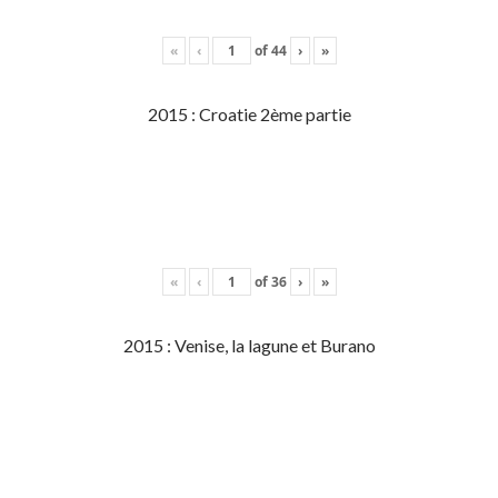
«
‹
of
44
›
»
2015 : Croatie 2ème partie
«
‹
of
36
›
»
2015 : Venise, la lagune et Burano