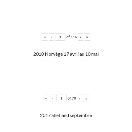
«
‹
of
116
›
»
2018 Norvège 17 avril au 10 mai
«
‹
of
70
›
»
2017 Shetland septembre