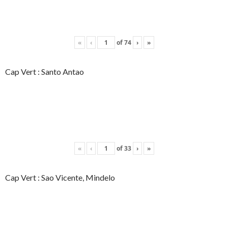
«
‹
of
74
›
»
Cap Vert : Santo Antao
«
‹
of
33
›
»
Cap Vert : Sao Vicente, Mindelo