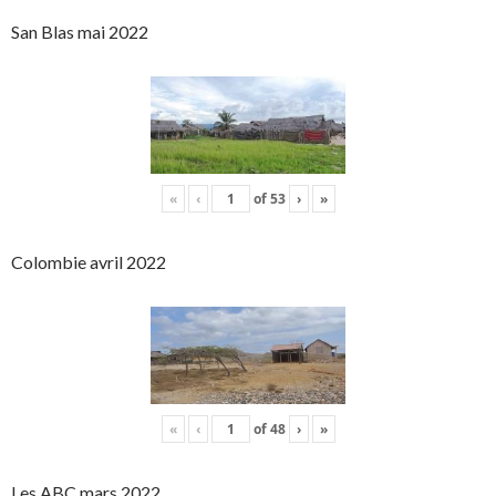
San Blas mai 2022
«
‹
of
53
›
»
Colombie avril 2022
«
‹
of
48
›
»
Les ABC mars 2022