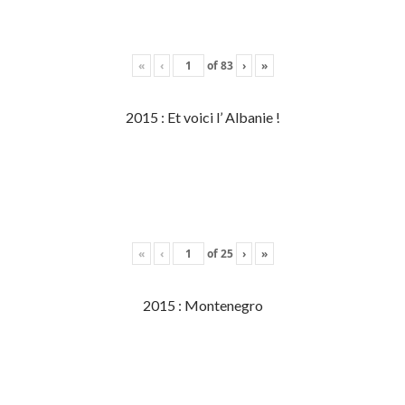
«
‹
of
83
›
»
2015 : Et voici l’ Albanie !
«
‹
of
25
›
»
2015 : Montenegro