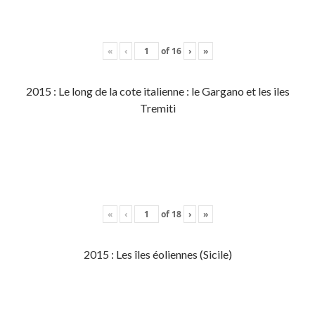
«
‹
of
16
›
»
2015 : Le long de la cote italienne : le Gargano et les iles
Tremiti
«
‹
of
18
›
»
2015 : Les îles éoliennes (Sicile)