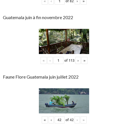
«
‹
of
82
›
»
Guatemala juin à fin novembre 2022
«
‹
of
113
›
»
Faune Flore Guatemala juin juillet 2022
«
‹
of
42
›
»