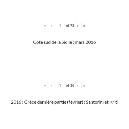
«
‹
of
73
›
»
Cote sud de la Sicile : mars 2016
«
‹
of
36
›
»
2016 : Grèce dernière partie (février) : Santorini et Kriti