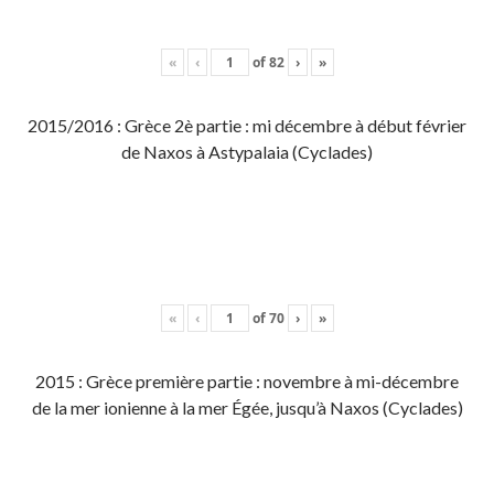
«
‹
of
82
›
»
2015/2016 : Grèce 2è partie : mi décembre à début février
de Naxos à Astypalaia (Cyclades)
«
‹
of
70
›
»
2015 : Grèce première partie : novembre à mi-décembre
de la mer ionienne à la mer Égée, jusqu’à Naxos (Cyclades)