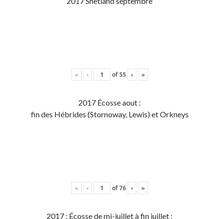
2017 Shetland septembre
«
‹
of
55
›
»
2017 Écosse aout :
fin des Hébrides (Stornoway, Lewis) et Orkneys
«
‹
of
76
›
»
2017 : Écosse de mi-juillet à fin juillet :