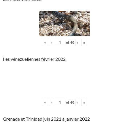
«
‹
of
40
›
»
Îles vénézueliennes février 2022
«
‹
of
40
›
»
Grenade et Trinidad juin 2021 à janvier 2022