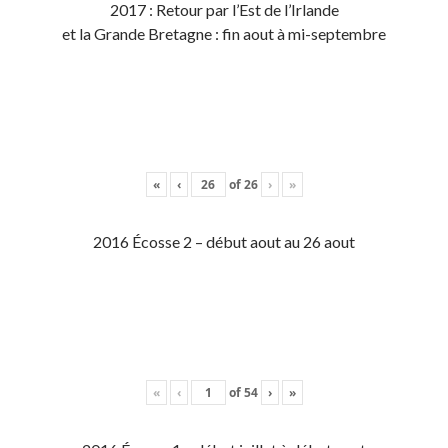
2017 : Retour par l’Est de l’Irlande
et la Grande Bretagne : fin aout à mi-septembre
«
‹
of
26
›
»
2016 Écosse 2 – début aout au 26 aout
«
‹
of
54
›
»