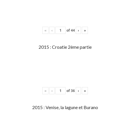
«
‹
of
44
›
»
2015 : Croatie 2ème partie
«
‹
of
36
›
»
2015 : Venise, la lagune et Burano