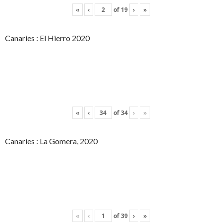
«
‹
of
19
›
»
Canaries : El Hierro 2020
«
‹
of
34
›
»
Canaries : La Gomera, 2020
«
‹
of
39
›
»