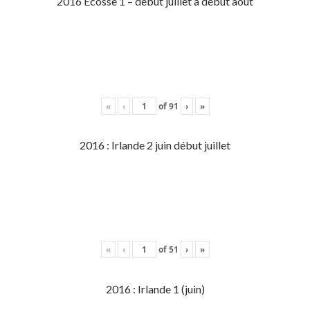
2016 Écosse 1 – début juillet à début aout
«
‹
of
91
›
»
2016 : Irlande 2 juin début juillet
«
‹
of
51
›
»
2016 : Irlande 1 (juin)