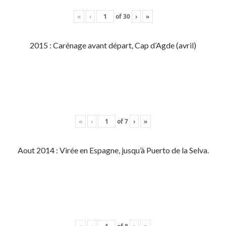
«
‹
of
30
›
»
2015 : Carénage avant départ, Cap d’Agde (avril)
«
‹
of
7
›
»
Aout 2014 : Virée en Espagne, jusqu’à Puerto de la Selva.