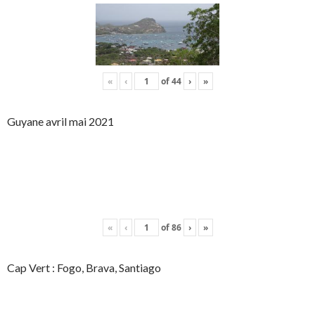
«
‹
of
44
›
»
Guyane avril mai 2021
«
‹
of
86
›
»
Cap Vert : Fogo, Brava, Santiago