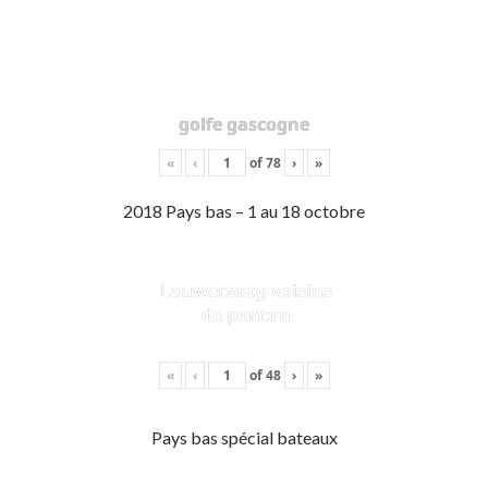
golfe gascogne
«
‹
of
78
›
»
2018 Pays bas – 1 au 18 octobre
Lauwersoog voisins
de ponton
«
‹
of
48
›
»
Pays bas spécial bateaux