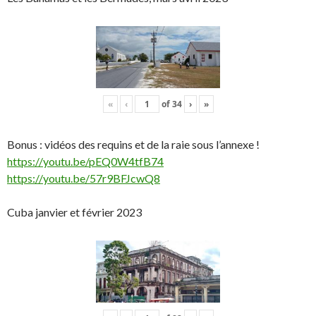
«
‹
of
34
›
»
Bonus : vidéos des requins et de la raie sous l’annexe !
https://youtu.be/pEQ0W4tfB74
https://youtu.be/57r9BFJcwQ8
Cuba janvier et février 2023