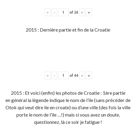
«
‹
of
26
›
»
2015 : Dernière partie et fin de la Croatie
«
‹
of
44
›
»
2015 : Et voici (enfin) les photos de Croatie : 1ère partie
en général la légende indique le nom de l’ile (sans précéder de
Otok qui veut dire ile en croate) ou d’une ville (des fois la ville
porte le nom de l’ile …!) mais si vous avez un doute,
questionnez, là ce soir je fatigue !