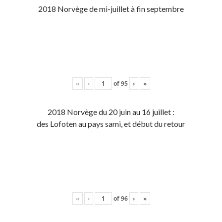
2018 Norvège de mi-juillet à fin septembre
«
‹
of
95
›
»
2018 Norvège du 20 juin au 16 juillet :
des Lofoten au pays sami, et début du retour
«
‹
of
96
›
»