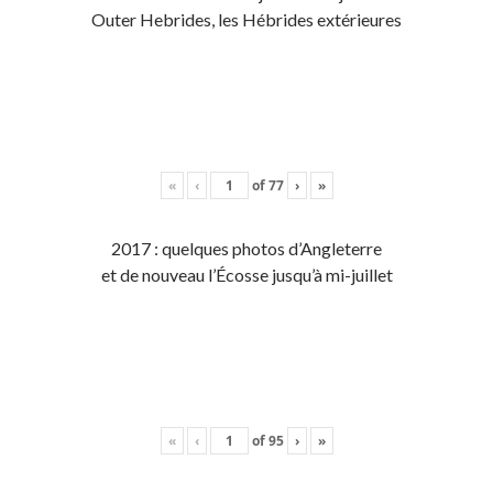
Outer Hebrides, les Hébrides extérieures
«
‹
of
77
›
»
2017 : quelques photos d’Angleterre
et de nouveau l’Écosse jusqu’à mi-juillet
«
‹
of
95
›
»