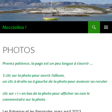
Recherche
Nocciolino !
ALLER
MENU
AU
PRINCI
CONTENU
PHOTOS
Prenez patience, la page est un peu longue à s’ouvrir …
1 clic sur la photo pour ouvrir l’album,
un clic à droite ou à gauche de la photo pour avancer ou reculer
clic sur « i » en bas de la photo pour afficher ou non le
commentaire sur la photo
Les Bahamas et les Bermudes, mars avril 2023