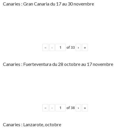
Canaries : Gran Canaria du 17 au 30 novembre
«
‹
of
33
›
»
Canaries : Fuerteventura du 28 octobre au 17 novembre
«
‹
of
38
›
»
Canaries : Lanzarote, octobre