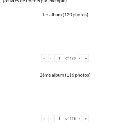
(œuvres de Poebel par exemple).
1er album (120 photos)
«
‹
of
120
›
»
2ème album (116 photos)
«
‹
of
116
›
»