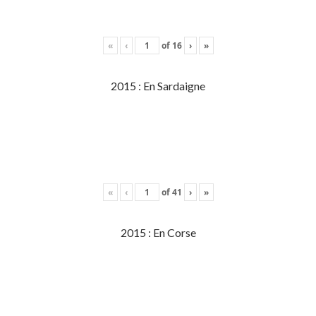
«
‹
of
16
›
»
2015 : En Sardaigne
«
‹
of
41
›
»
2015 : En Corse