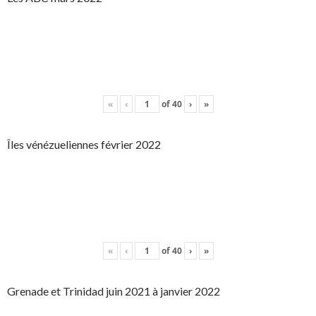
«
‹
of
40
›
»
Îles vénézueliennes février 2022
«
‹
of
40
›
»
Grenade et Trinidad juin 2021 à janvier 2022