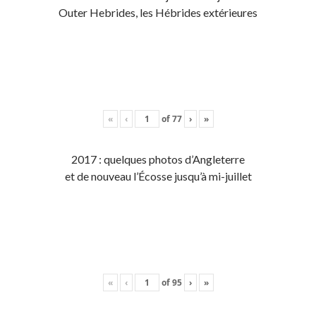
Outer Hebrides, les Hébrides extérieures
«
‹
of
77
›
»
2017 : quelques photos d’Angleterre
et de nouveau l’Écosse jusqu’à mi-juillet
«
‹
of
95
›
»