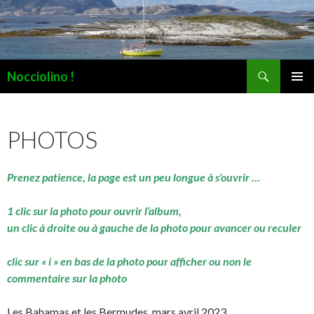
Recherche
Nocciolino !
ALLER
MENU
AU
PRINCI
CONTENU
PHOTOS
Prenez patience, la page est un peu longue à s’ouvrir …
1 clic sur la photo pour ouvrir l’album,
un clic à droite ou à gauche de la photo pour avancer ou reculer
clic sur « i » en bas de la photo pour afficher ou non le
commentaire sur la photo
Les Bahamas et les Bermudes, mars avril 2023