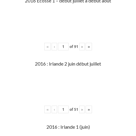
2016 Écosse 1 – début juillet à début aout
«
‹
of
91
›
»
2016 : Irlande 2 juin début juillet
«
‹
of
51
›
»
2016 : Irlande 1 (juin)