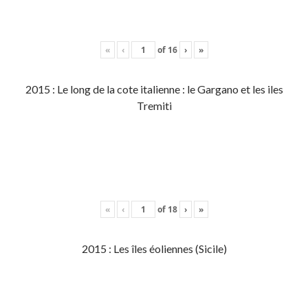
«
‹
of
16
›
»
2015 : Le long de la cote italienne : le Gargano et les iles
Tremiti
«
‹
of
18
›
»
2015 : Les îles éoliennes (Sicile)