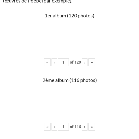
(œuvres de Poebel par exemple).
1er album (120 photos)
«
‹
of
120
›
»
2ème album (116 photos)
«
‹
of
116
›
»