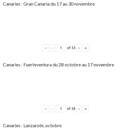
Canaries : Gran Canaria du 17 au 30 novembre
«
‹
of
33
›
»
Canaries : Fuerteventura du 28 octobre au 17 novembre
«
‹
of
38
›
»
Canaries : Lanzarote, octobre