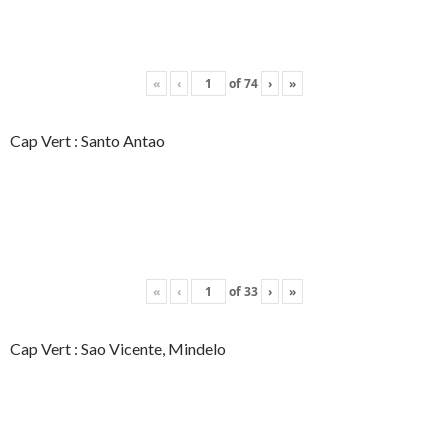
«
‹
of
74
›
»
Cap Vert : Santo Antao
«
‹
of
33
›
»
Cap Vert : Sao Vicente, Mindelo