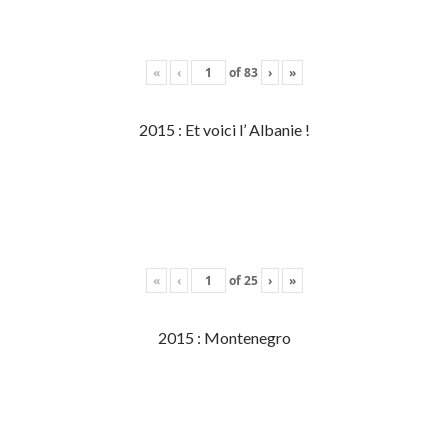
«
‹
of
83
›
»
2015 : Et voici l’ Albanie !
«
‹
of
25
›
»
2015 : Montenegro