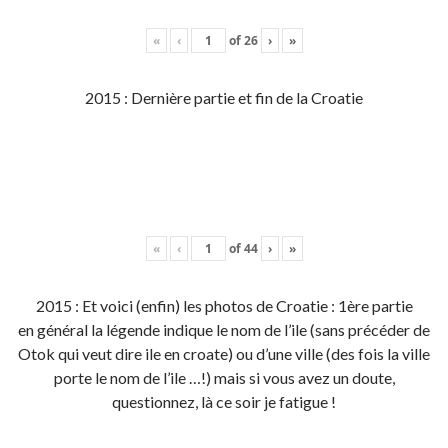
«
‹
of
26
›
»
2015 : Dernière partie et fin de la Croatie
«
‹
of
44
›
»
2015 : Et voici (enfin) les photos de Croatie : 1ère partie
en général la légende indique le nom de l’ile (sans précéder de
Otok qui veut dire ile en croate) ou d’une ville (des fois la ville
porte le nom de l’ile …!) mais si vous avez un doute,
questionnez, là ce soir je fatigue !