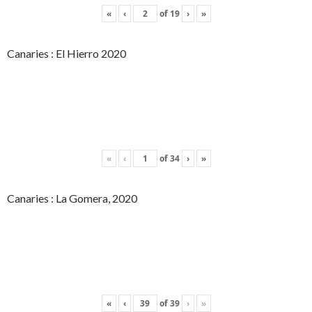
«
‹
of
19
›
»
Canaries : El Hierro 2020
«
‹
of
34
›
»
Canaries : La Gomera, 2020
«
‹
of
39
›
»