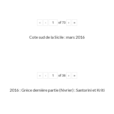
«
‹
of
73
›
»
Cote sud de la Sicile : mars 2016
«
‹
of
36
›
»
2016 : Grèce dernière partie (février) : Santorini et Kriti