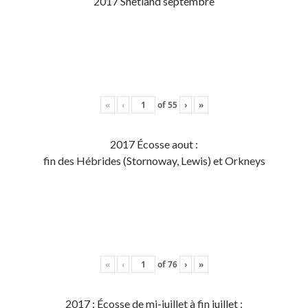
2017 Shetland septembre
«
‹
of
55
›
»
2017 Écosse aout :
fin des Hébrides (Stornoway, Lewis) et Orkneys
«
‹
of
76
›
»
2017 : Écosse de mi-juillet à fin juillet :