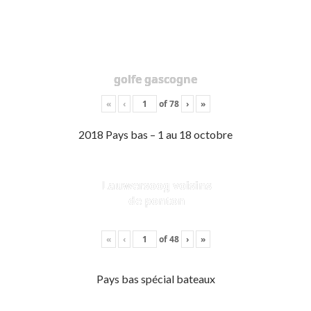
golfe gascogne
«
‹
of
78
›
»
2018 Pays bas – 1 au 18 octobre
Lauwersoog voisins
de ponton
«
‹
of
48
›
»
Pays bas spécial bateaux