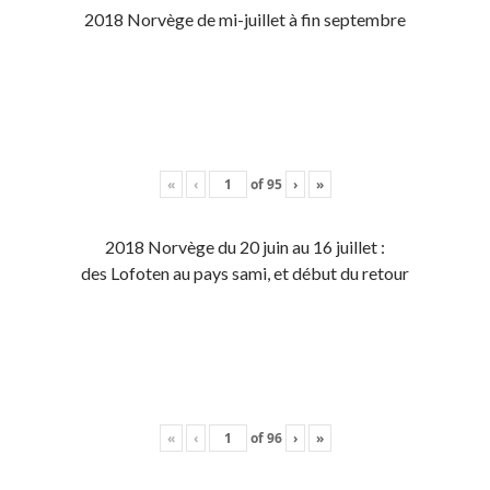
2018 Norvège de mi-juillet à fin septembre
«
‹
of
95
›
»
2018 Norvège du 20 juin au 16 juillet :
des Lofoten au pays sami, et début du retour
«
‹
of
96
›
»