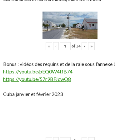
«
‹
of
34
›
»
Bonus : vidéos des requins et de la raie sous l’annexe !
https://youtu.be/pEQ0W4tfB74
https://youtu.be/57r9BFJcwQ8
Cuba janvier et février 2023