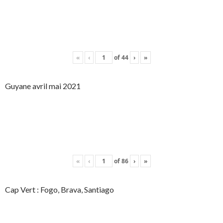
«
‹
of
44
›
»
Guyane avril mai 2021
«
‹
of
86
›
»
Cap Vert : Fogo, Brava, Santiago