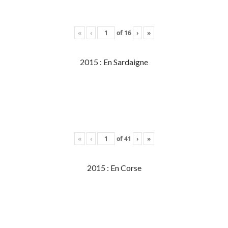
«
‹
of
16
›
»
2015 : En Sardaigne
«
‹
of
41
›
»
2015 : En Corse