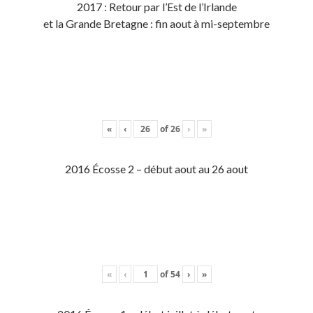
2017 : Retour par l’Est de l’Irlande
et la Grande Bretagne : fin aout à mi-septembre
«
‹
of
26
›
»
2016 Écosse 2 – début aout au 26 aout
«
‹
of
54
›
»