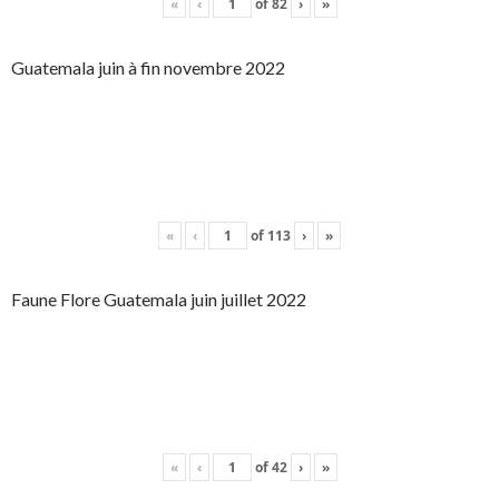
«
‹
of
82
›
»
Guatemala juin à fin novembre 2022
«
‹
of
113
›
»
Faune Flore Guatemala juin juillet 2022
«
‹
of
42
›
»