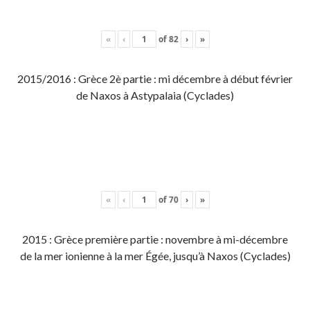
«
‹
of
82
›
»
2015/2016 : Grèce 2è partie : mi décembre à début février
de Naxos à Astypalaia (Cyclades)
«
‹
of
70
›
»
2015 : Grèce première partie : novembre à mi-décembre
de la mer ionienne à la mer Égée, jusqu’à Naxos (Cyclades)