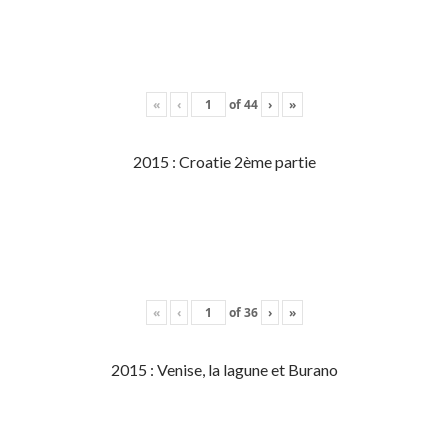
«
‹
of
44
›
»
2015 : Croatie 2ème partie
«
‹
of
36
›
»
2015 : Venise, la lagune et Burano