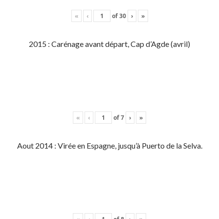
«
‹
of
30
›
»
2015 : Carénage avant départ, Cap d’Agde (avril)
«
‹
of
7
›
»
Aout 2014 : Virée en Espagne, jusqu’à Puerto de la Selva.