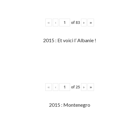
«
‹
of
83
›
»
2015 : Et voici l’ Albanie !
«
‹
of
25
›
»
2015 : Montenegro