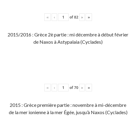
«
‹
of
82
›
»
2015/2016 : Grèce 2è partie : mi décembre à début février
de Naxos à Astypalaia (Cyclades)
«
‹
of
70
›
»
2015 : Grèce première partie : novembre à mi-décembre
de la mer ionienne à la mer Égée, jusqu’à Naxos (Cyclades)