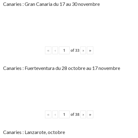
Canaries : Gran Canaria du 17 au 30 novembre
«
‹
of
33
›
»
Canaries : Fuerteventura du 28 octobre au 17 novembre
«
‹
of
38
›
»
Canaries : Lanzarote, octobre