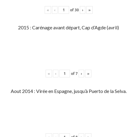
«
‹
of
30
›
»
2015 : Carénage avant départ, Cap d’Agde (avril)
«
‹
of
7
›
»
Aout 2014 : Virée en Espagne, jusqu’à Puerto de la Selva.