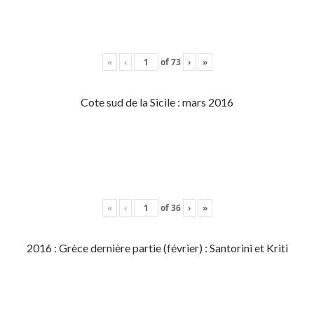
«
‹
of
73
›
»
Cote sud de la Sicile : mars 2016
«
‹
of
36
›
»
2016 : Grèce dernière partie (février) : Santorini et Kriti