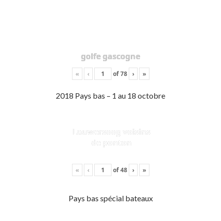
golfe gascogne
«
‹
of
78
›
»
2018 Pays bas – 1 au 18 octobre
Lauwersoog voisins
de ponton
«
‹
of
48
›
»
Pays bas spécial bateaux