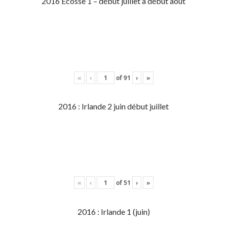
2016 Écosse 1 – début juillet à début aout
«
‹
of
91
›
»
2016 : Irlande 2 juin début juillet
«
‹
of
51
›
»
2016 : Irlande 1 (juin)