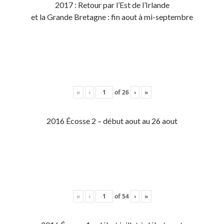
2017 : Retour par l’Est de l’Irlande
et la Grande Bretagne : fin aout à mi-septembre
«
‹
of
26
›
»
2016 Écosse 2 – début aout au 26 aout
«
‹
of
54
›
»