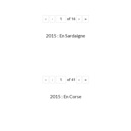
«
‹
of
16
›
»
2015 : En Sardaigne
«
‹
of
41
›
»
2015 : En Corse