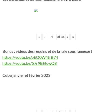
«
‹
of
34
›
»
Bonus : vidéos des requins et de la raie sous l’annexe !
https://youtu.be/pEQ0W4tfB74
https://youtu.be/57r9BFJcwQ8
Cuba janvier et février 2023