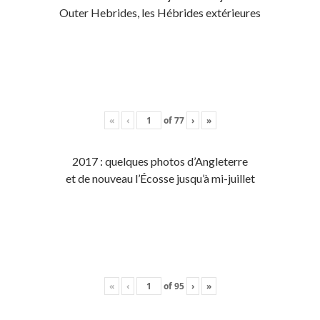
Outer Hebrides, les Hébrides extérieures
«
‹
of
77
›
»
2017 : quelques photos d’Angleterre
et de nouveau l’Écosse jusqu’à mi-juillet
«
‹
of
95
›
»