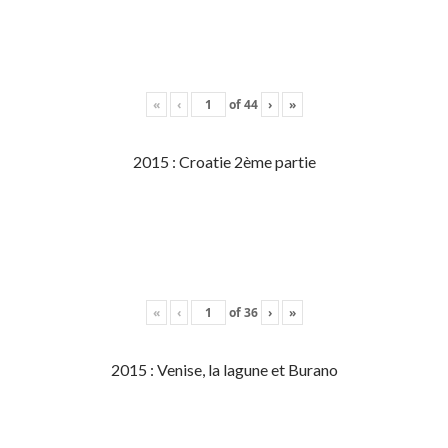
«
‹
of
44
›
»
2015 : Croatie 2ème partie
«
‹
of
36
›
»
2015 : Venise, la lagune et Burano