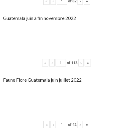
«
‹
of
82
›
»
Guatemala juin à fin novembre 2022
«
‹
of
113
›
»
Faune Flore Guatemala juin juillet 2022
«
‹
of
42
›
»