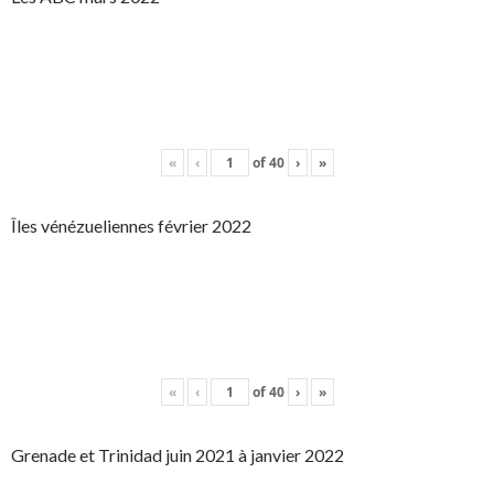
«
‹
of
40
›
»
Îles vénézueliennes février 2022
«
‹
of
40
›
»
Grenade et Trinidad juin 2021 à janvier 2022