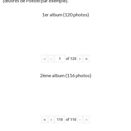
(œuvres de Poebel par exemple).
1er album (120 photos)
«
‹
of
120
›
»
2ème album (116 photos)
«
‹
of
116
›
»