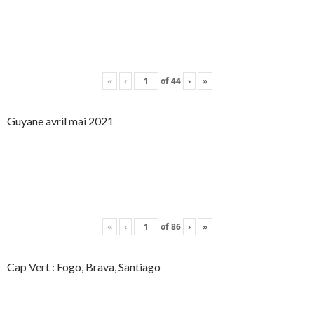
«
‹
of
44
›
»
Guyane avril mai 2021
«
‹
of
86
›
»
Cap Vert : Fogo, Brava, Santiago