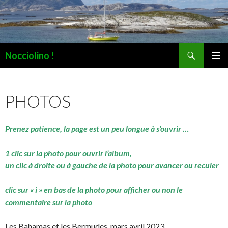
Recherche
Nocciolino !
ALLER
MENU
AU
PRINCI
CONTENU
PHOTOS
Prenez patience, la page est un peu longue à s’ouvrir …
1 clic sur la photo pour ouvrir l’album,
un clic à droite ou à gauche de la photo pour avancer ou reculer
clic sur « i » en bas de la photo pour afficher ou non le
commentaire sur la photo
Les Bahamas et les Bermudes, mars avril 2023