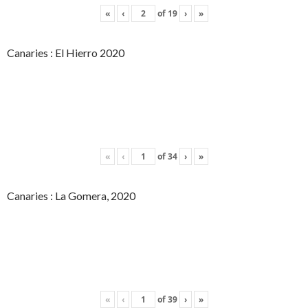
«
‹
of
19
›
»
Canaries : El Hierro 2020
«
‹
of
34
›
»
Canaries : La Gomera, 2020
«
‹
of
39
›
»