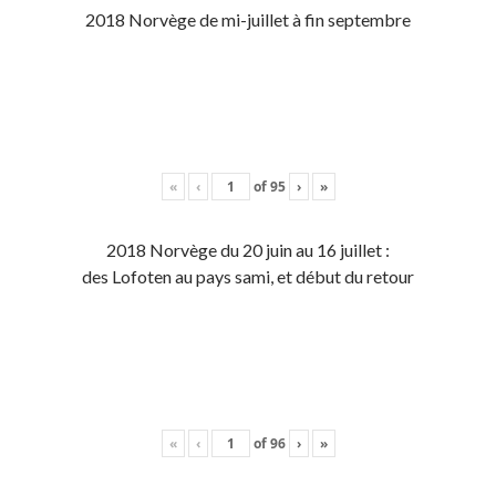
2018 Norvège de mi-juillet à fin septembre
«
‹
of
95
›
»
2018 Norvège du 20 juin au 16 juillet :
des Lofoten au pays sami, et début du retour
«
‹
of
96
›
»