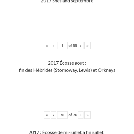
2017 Shetland septembre
«
‹
of
55
›
»
2017 Écosse aout :
fin des Hébrides (Stornoway, Lewis) et Orkneys
«
‹
of
76
›
»
2017 : Écosse de mi-juillet à fin juillet :