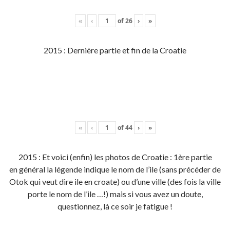
«
‹
of
26
›
»
2015 : Dernière partie et fin de la Croatie
«
‹
of
44
›
»
2015 : Et voici (enfin) les photos de Croatie : 1ère partie
en général la légende indique le nom de l’ile (sans précéder de
Otok qui veut dire ile en croate) ou d’une ville (des fois la ville
porte le nom de l’ile …!) mais si vous avez un doute,
questionnez, là ce soir je fatigue !