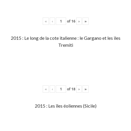
«
‹
of
16
›
»
2015 : Le long de la cote italienne : le Gargano et les iles
Tremiti
«
‹
of
18
›
»
2015 : Les îles éoliennes (Sicile)