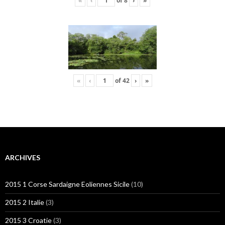
«
‹
of
8
›
»
«
‹
of
42
›
»
ARCHIVES
2015 1 Corse Sardaigne Eoliennes Sicile
(10)
2015 2 Italie
(3)
2015 3 Croatie
(3)