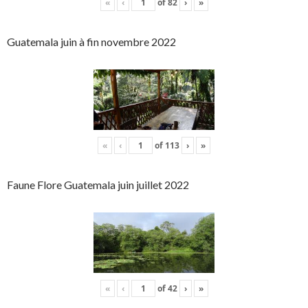
«
‹
of
82
›
»
Guatemala juin à fin novembre 2022
«
‹
of
113
›
»
Faune Flore Guatemala juin juillet 2022
«
‹
of
42
›
»