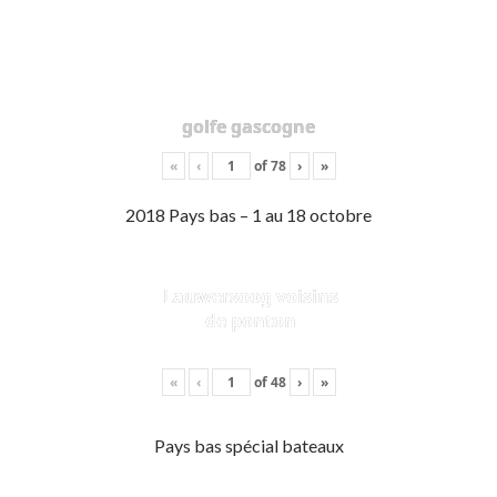
golfe gascogne
«
‹
of
78
›
»
2018 Pays bas – 1 au 18 octobre
Lauwersoog voisins
de ponton
«
‹
of
48
›
»
Pays bas spécial bateaux