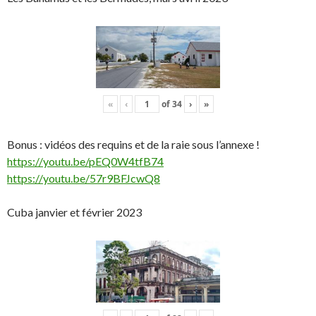
«
‹
of
34
›
»
Bonus : vidéos des requins et de la raie sous l’annexe !
https://youtu.be/pEQ0W4tfB74
https://youtu.be/57r9BFJcwQ8
Cuba janvier et février 2023