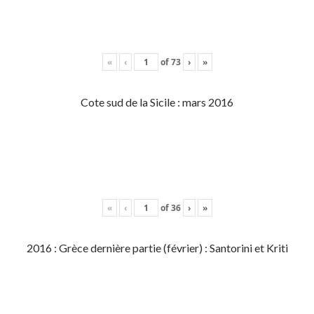
«
‹
of
73
›
»
Cote sud de la Sicile : mars 2016
«
‹
of
36
›
»
2016 : Grèce dernière partie (février) : Santorini et Kriti