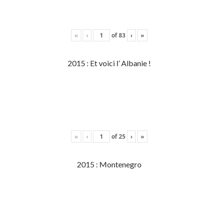
«
‹
of
83
›
»
2015 : Et voici l’ Albanie !
«
‹
of
25
›
»
2015 : Montenegro