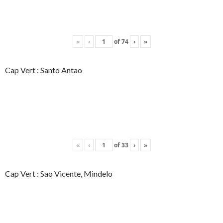
«
‹
of
74
›
»
Cap Vert : Santo Antao
«
‹
of
33
›
»
Cap Vert : Sao Vicente, Mindelo