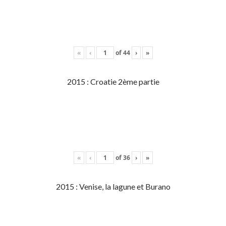
«
‹
of
44
›
»
2015 : Croatie 2ème partie
«
‹
of
36
›
»
2015 : Venise, la lagune et Burano