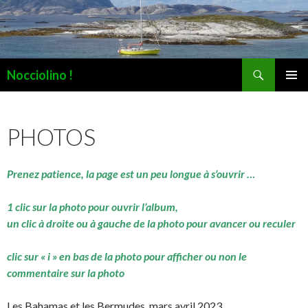
Recherche
Nocciolino !
ALLER
MENU
AU
PRINCI
CONTENU
PHOTOS
Prenez patience, la page est un peu longue à s’ouvrir …
1 clic sur la photo pour ouvrir l’album,
un clic à droite ou à gauche de la photo pour avancer ou reculer
clic sur « i » en bas de la photo pour afficher ou non le
commentaire sur la photo
Les Bahamas et les Bermudes, mars avril 2023