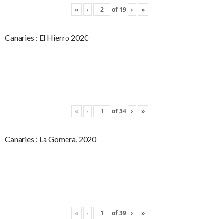
«
‹
of
19
›
»
Canaries : El Hierro 2020
«
‹
of
34
›
»
Canaries : La Gomera, 2020
«
‹
of
39
›
»