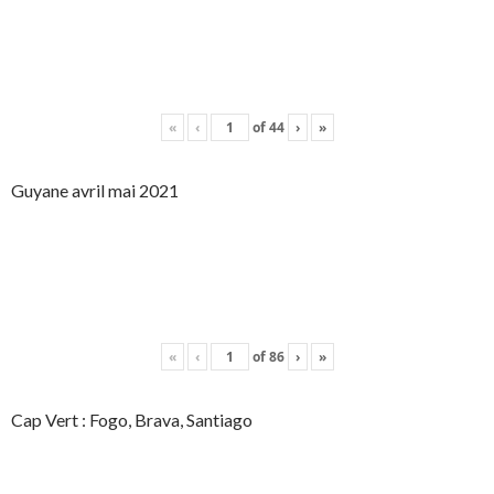
«
‹
of
44
›
»
Guyane avril mai 2021
«
‹
of
86
›
»
Cap Vert : Fogo, Brava, Santiago