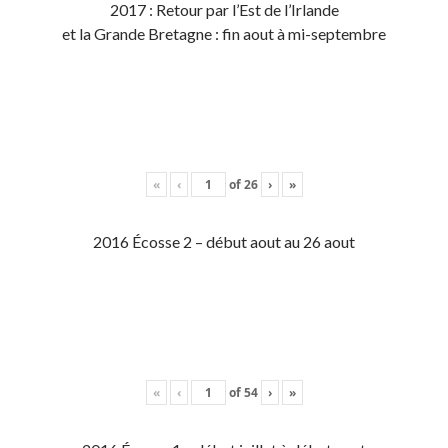
2017 : Retour par l’Est de l’Irlande
et la Grande Bretagne : fin aout à mi-septembre
«
‹
of
26
›
»
2016 Écosse 2 – début aout au 26 aout
«
‹
of
54
›
»