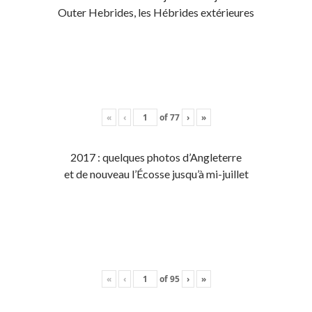
Outer Hebrides, les Hébrides extérieures
«
‹
of
77
›
»
2017 : quelques photos d’Angleterre
et de nouveau l’Écosse jusqu’à mi-juillet
«
‹
of
95
›
»