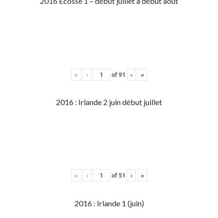
2016 Écosse 1 – début juillet à début aout
«
‹
of
91
›
»
2016 : Irlande 2 juin début juillet
«
‹
of
51
›
»
2016 : Irlande 1 (juin)