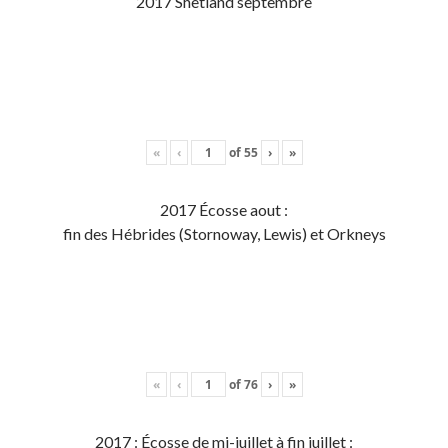
2017 Shetland septembre
«
‹
of
55
›
»
2017 Écosse aout :
fin des Hébrides (Stornoway, Lewis) et Orkneys
«
‹
of
76
›
»
2017 : Écosse de mi-juillet à fin juillet :