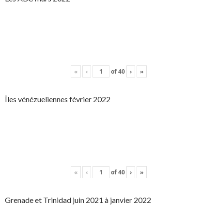
«
‹
of
40
›
»
Îles vénézueliennes février 2022
«
‹
of
40
›
»
Grenade et Trinidad juin 2021 à janvier 2022