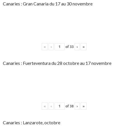
Canaries : Gran Canaria du 17 au 30 novembre
«
‹
of
33
›
»
Canaries : Fuerteventura du 28 octobre au 17 novembre
«
‹
of
38
›
»
Canaries : Lanzarote, octobre