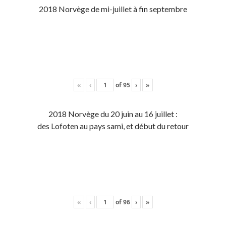
2018 Norvège de mi-juillet à fin septembre
«
‹
of
95
›
»
2018 Norvège du 20 juin au 16 juillet :
des Lofoten au pays sami, et début du retour
«
‹
of
96
›
»