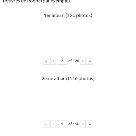
(œuvres de Poebel par exemple).
1er album (120 photos)
«
‹
of
120
›
»
2ème album (116 photos)
«
‹
of
116
›
»