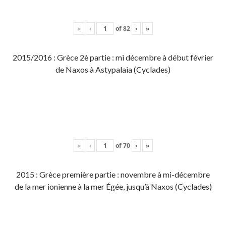
«
‹
of
82
›
»
2015/2016 : Grèce 2è partie : mi décembre à début février
de Naxos à Astypalaia (Cyclades)
«
‹
of
70
›
»
2015 : Grèce première partie : novembre à mi-décembre
de la mer ionienne à la mer Égée, jusqu’à Naxos (Cyclades)