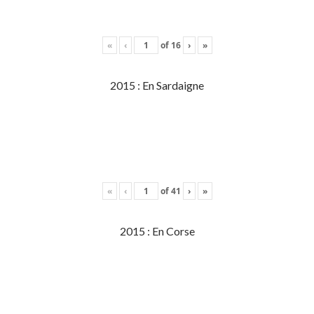
«
‹
of
16
›
»
2015 : En Sardaigne
«
‹
of
41
›
»
2015 : En Corse