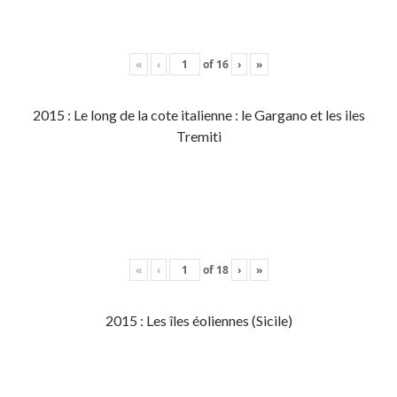
«
‹
of
16
›
»
2015 : Le long de la cote italienne : le Gargano et les iles
Tremiti
«
‹
of
18
›
»
2015 : Les îles éoliennes (Sicile)