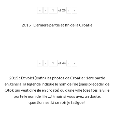
«
‹
of
26
›
»
2015 : Dernière partie et fin de la Croatie
«
‹
of
44
›
»
2015 : Et voici (enfin) les photos de Croatie : 1ère partie
en général la légende indique le nom de l’ile (sans précéder de
Otok qui veut dire ile en croate) ou d’une ville (des fois la ville
porte le nom de l’ile …!) mais si vous avez un doute,
questionnez, là ce soir je fatigue !