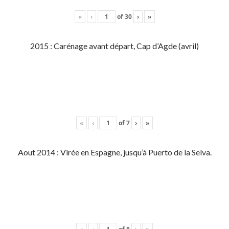
«
‹
of
30
›
»
2015 : Carénage avant départ, Cap d’Agde (avril)
«
‹
of
7
›
»
Aout 2014 : Virée en Espagne, jusqu’à Puerto de la Selva.