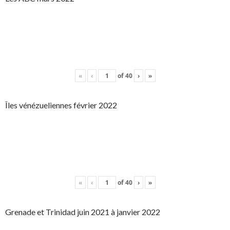
«
‹
of
40
›
»
Îles vénézueliennes février 2022
«
‹
of
40
›
»
Grenade et Trinidad juin 2021 à janvier 2022