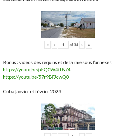
«
‹
of
34
›
»
Bonus : vidéos des requins et de la raie sous l’annexe !
https://youtu.be/pEQ0W4tfB74
https://youtu.be/57r9BFJcwQ8
Cuba janvier et février 2023