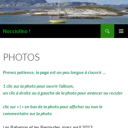
Recherche
Nocciolino !
ALLER
MENU
AU
PRINCI
CONTENU
PHOTOS
Prenez patience, la page est un peu longue à s’ouvrir …
1 clic sur la photo pour ouvrir l’album,
un clic à droite ou à gauche de la photo pour avancer ou reculer
clic sur « i » en bas de la photo pour afficher ou non le
commentaire sur la photo
Les Bahamas et les Bermudes, mars avril 2023