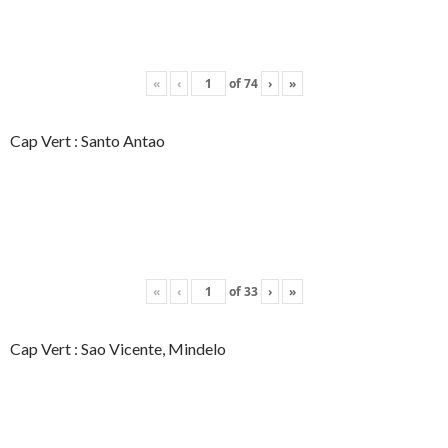
«
‹
of
74
›
»
Cap Vert : Santo Antao
«
‹
of
33
›
»
Cap Vert : Sao Vicente, Mindelo