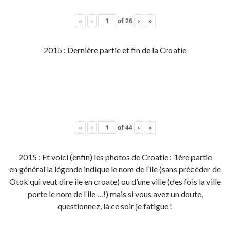
«
‹
of
26
›
»
2015 : Dernière partie et fin de la Croatie
«
‹
of
44
›
»
2015 : Et voici (enfin) les photos de Croatie : 1ère partie
en général la légende indique le nom de l’ile (sans précéder de
Otok qui veut dire ile en croate) ou d’une ville (des fois la ville
porte le nom de l’ile …!) mais si vous avez un doute,
questionnez, là ce soir je fatigue !