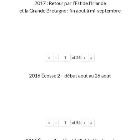
2017 : Retour par l’Est de l’Irlande
et la Grande Bretagne : fin aout à mi-septembre
«
‹
of
26
›
»
2016 Écosse 2 – début aout au 26 aout
«
‹
of
54
›
»