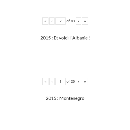
«
‹
of
83
›
»
2015 : Et voici l’ Albanie !
«
‹
of
25
›
»
2015 : Montenegro