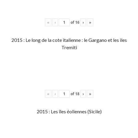
«
‹
of
16
›
»
2015 : Le long de la cote italienne : le Gargano et les iles
Tremiti
«
‹
of
18
›
»
2015 : Les îles éoliennes (Sicile)