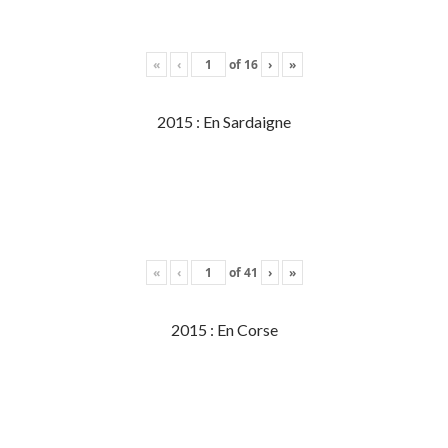
«
‹
of
16
›
»
2015 : En Sardaigne
«
‹
of
41
›
»
2015 : En Corse