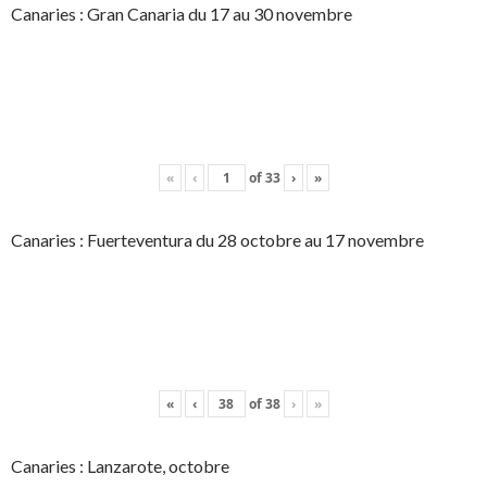
Canaries : Gran Canaria du 17 au 30 novembre
«
‹
of
33
›
»
Canaries : Fuerteventura du 28 octobre au 17 novembre
«
‹
of
38
›
»
Canaries : Lanzarote, octobre