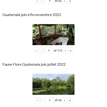
«
‹
of
82
›
»
Guatemala juin à fin novembre 2022
«
‹
of
113
›
»
Faune Flore Guatemala juin juillet 2022
«
‹
of
42
›
»