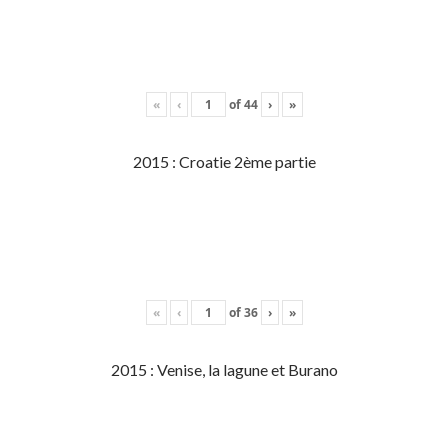
«
‹
of
44
›
»
2015 : Croatie 2ème partie
«
‹
of
36
›
»
2015 : Venise, la lagune et Burano