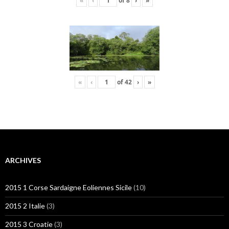
«
‹
of
8
›
»
«
‹
of
42
›
»
ARCHIVES
2015 1 Corse Sardaigne Eoliennes Sicile
(10)
2015 2 Italie
(3)
2015 3 Croatie
(3)