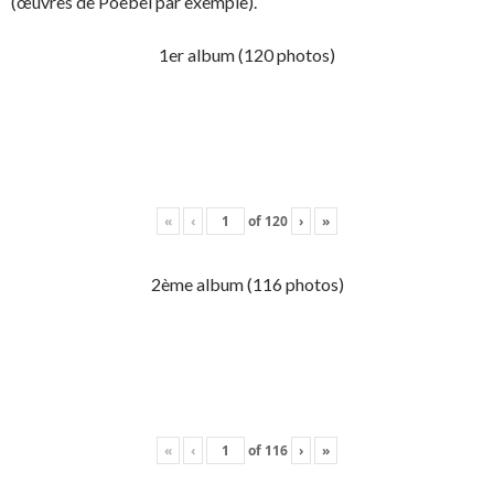
(œuvres de Poebel par exemple).
1er album (120 photos)
«
‹
of
120
›
»
2ème album (116 photos)
«
‹
of
116
›
»