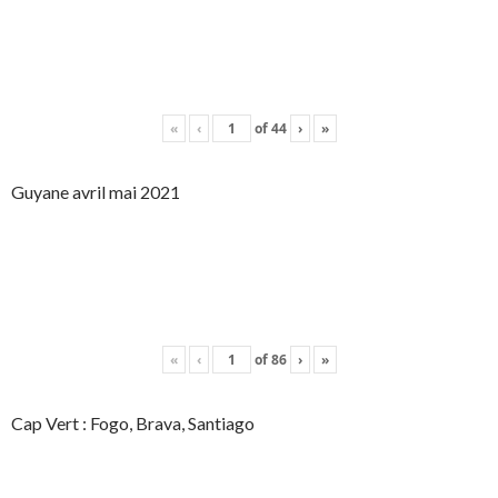
«
‹
of
44
›
»
Guyane avril mai 2021
«
‹
of
86
›
»
Cap Vert : Fogo, Brava, Santiago