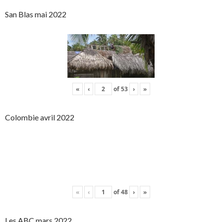
San Blas mai 2022
«
‹
of
53
›
»
Colombie avril 2022
«
‹
of
48
›
»
Les ABC mars 2022