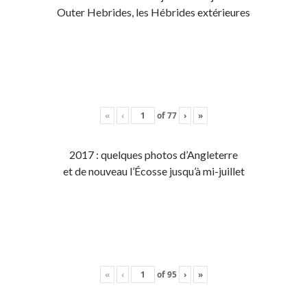
Outer Hebrides, les Hébrides extérieures
«
‹
of
77
›
»
2017 : quelques photos d’Angleterre
et de nouveau l’Écosse jusqu’à mi-juillet
«
‹
of
95
›
»