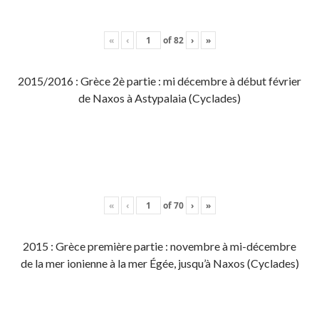
«
‹
of
82
›
»
2015/2016 : Grèce 2è partie : mi décembre à début février
de Naxos à Astypalaia (Cyclades)
«
‹
of
70
›
»
2015 : Grèce première partie : novembre à mi-décembre
de la mer ionienne à la mer Égée, jusqu’à Naxos (Cyclades)