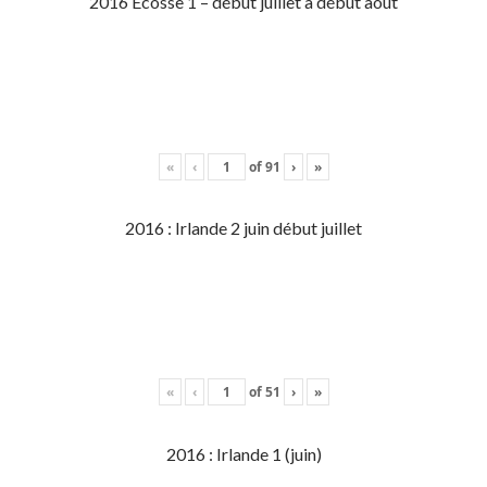
2016 Écosse 1 – début juillet à début aout
«
‹
of
91
›
»
2016 : Irlande 2 juin début juillet
«
‹
of
51
›
»
2016 : Irlande 1 (juin)