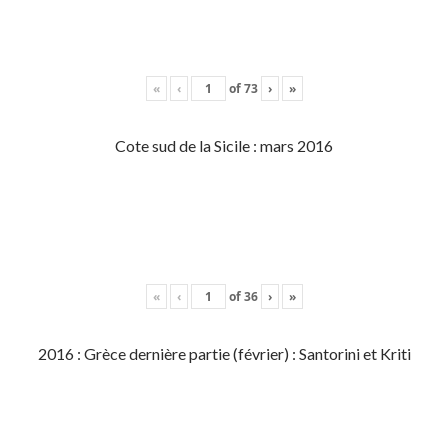
«
‹
of
73
›
»
Cote sud de la Sicile : mars 2016
«
‹
of
36
›
»
2016 : Grèce dernière partie (février) : Santorini et Kriti