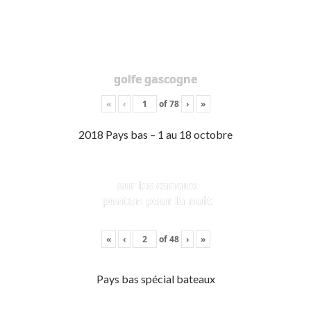
golfe gascogne
«
‹
of
78
›
»
2018 Pays bas – 1 au 18 octobre
sur les canaux
ponton pour la nuit
«
‹
of
48
›
»
Pays bas spécial bateaux