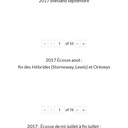
2017 Shetland septembre
«
‹
of
55
›
»
2017 Écosse aout :
fin des Hébrides (Stornoway, Lewis) et Orkneys
«
‹
of
76
›
»
2017 : Écosse de mi-juillet à fin juillet :