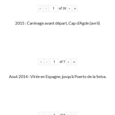
«
‹
of
30
›
»
2015 : Carénage avant départ, Cap d’Agde (avril)
«
‹
of
7
›
»
Aout 2014 : Virée en Espagne, jusqu’à Puerto de la Selva.