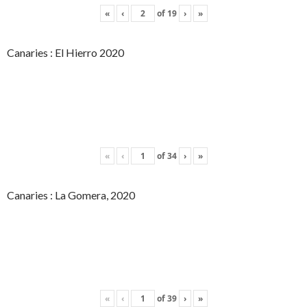
«
‹
of
19
›
»
Canaries : El Hierro 2020
«
‹
of
34
›
»
Canaries : La Gomera, 2020
«
‹
of
39
›
»