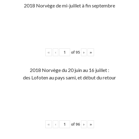
2018 Norvège de mi-juillet à fin septembre
«
‹
of
95
›
»
2018 Norvège du 20 juin au 16 juillet :
des Lofoten au pays sami, et début du retour
«
‹
of
96
›
»