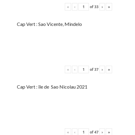
«
‹
of
33
›
»
Cap Vert : Sao Vicente, Mindelo
«
‹
of
37
›
»
Cap Vert : île de Sao Nicolau 2021
«
‹
of
47
›
»