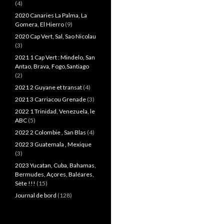
(4)
2020 Canaries La Palma, La
Gomera, El Hierro
(9)
2020 Cap Vert, Sal, Sao Nicolau
(3)
2021 1 Cap Vert : Mindelo, San
Antao, Brava, Fogo,Santiago
(2)
2021 2 Guyane et transat
(4)
2021 3 Carriacou Grenade
(3)
2022 1 Trinidad, Venezuela, le
ABC
(5)
2022 2 Colombie , San Blas
(4)
2022 3 Guatemala , Mexique
(3)
2023 Yucatan, Cuba, Bahamas,
Bermudes, Açores, Baléares,
Sète !!!
(15)
Journal de bord
(128)