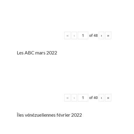
«
‹
of
48
›
»
Les ABC mars 2022
«
‹
of
40
›
»
Îles vénézueliennes février 2022