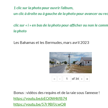
1 clic sur la photo pour ouvrir l’album,
un clic à droite ou à gauche de la photo pour avancer ou re
clic sur « i » en bas de la photo pour afficher ou non le com
la photo
Les Bahamas et les Bermudes, mars avril 2023
«
‹
of
34
›
»
Bonus : vidéos des requins et de la raie sous l’annexe !
https://youtu.be/pEQ0W4tfB74
https://youtu.be/57r9BFJcwQ8