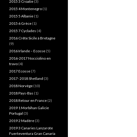
2015 3 Croatie
(3)
2015 4 Montenegro
(1)
2015 5 Albanie
(1)
2015 6 Grèce
(1)
2015 7 Cyclades
(4)
2016 Crête Sicile à Bretagne
(9)
2016 Irlande – Ecosse
(5)
2016-2017 Nocciolino en
travo
(4)
2017 Ecosse
(7)
2017- 2018 Shetland
(3)
2018 Norvège
(10)
2018 Pays-Bas
(1)
2018 Retour en France
(2)
2019 1 Morbihan Galicie
Portugal
(3)
2019 2 Madère
(3)
2019 3 Canaries Lanzarote
Fuerteventura Gran Canaria