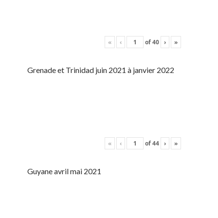
«
‹
of
40
›
»
Grenade et Trinidad juin 2021 à janvier 2022
«
‹
of
44
›
»
Guyane avril mai 2021