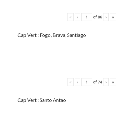
«
‹
of
86
›
»
Cap Vert : Fogo, Brava, Santiago
«
‹
of
74
›
»
Cap Vert : Santo Antao