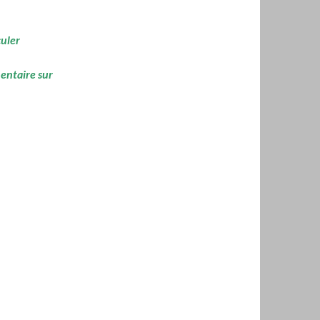
culer
mentaire sur