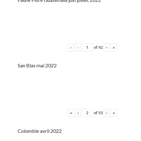
«
‹
of
42
›
»
San Blas mai 2022
«
‹
of
53
›
»
Colombie avril 2022