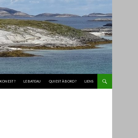
KON EST ?
LE BATEAU
QUI EST À BORD ?
LIENS