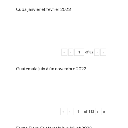
Cuba janvier et février 2023
«
‹
of
82
›
»
Guatemala juin à fin novembre 2022
«
‹
of
113
›
»
Faune Flore Guatemala juin juillet 2022