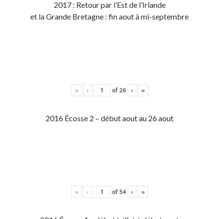
2017 : Retour par l’Est de l’Irlande
et la Grande Bretagne : fin aout à mi-septembre
«
‹
of
26
›
»
2016 Écosse 2 – début aout au 26 aout
«
‹
of
54
›
»