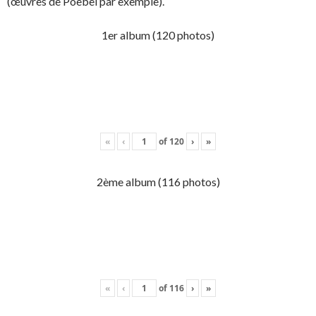
(œuvres de Poebel par exemple).
1er album (120 photos)
«
‹
of
120
›
»
2ème album (116 photos)
«
‹
of
116
›
»