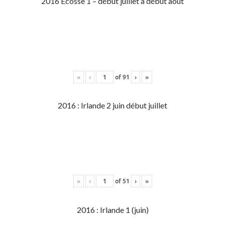
2016 Écosse 1 – début juillet à début aout
«
‹
of
91
›
»
2016 : Irlande 2 juin début juillet
«
‹
of
51
›
»
2016 : Irlande 1 (juin)