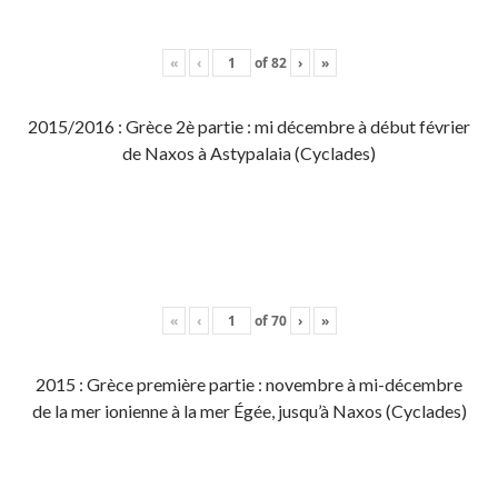
«
‹
of
82
›
»
2015/2016 : Grèce 2è partie : mi décembre à début février
de Naxos à Astypalaia (Cyclades)
«
‹
of
70
›
»
2015 : Grèce première partie : novembre à mi-décembre
de la mer ionienne à la mer Égée, jusqu’à Naxos (Cyclades)