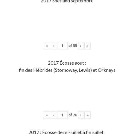
2017 Shetland septembre
«
‹
of
55
›
»
2017 Écosse aout :
fin des Hébrides (Stornoway, Lewis) et Orkneys
«
‹
of
76
›
»
2017 : Écosse de mi-juillet à fin juillet :