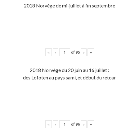
2018 Norvège de mi-juillet à fin septembre
«
‹
of
95
›
»
2018 Norvège du 20 juin au 16 juillet :
des Lofoten au pays sami, et début du retour
«
‹
of
96
›
»