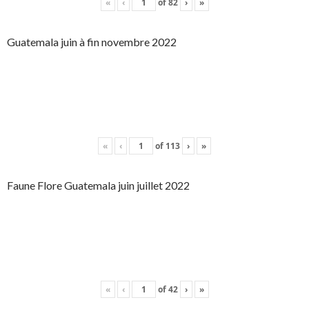
«
‹
of
82
›
»
Guatemala juin à fin novembre 2022
«
‹
of
113
›
»
Faune Flore Guatemala juin juillet 2022
«
‹
of
42
›
»