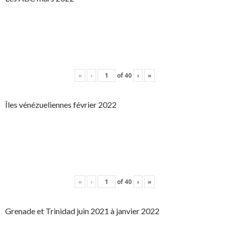
«
‹
of
40
›
»
Îles vénézueliennes février 2022
«
‹
of
40
›
»
Grenade et Trinidad juin 2021 à janvier 2022