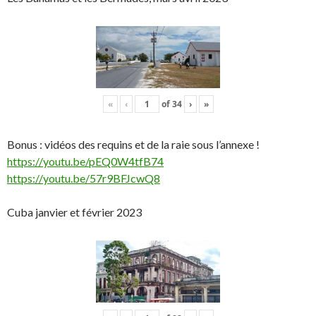
«
‹
of
34
›
»
Bonus : vidéos des requins et de la raie sous l’annexe !
https://youtu.be/pEQ0W4tfB74
https://youtu.be/57r9BFJcwQ8
Cuba janvier et février 2023