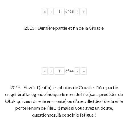
«
‹
of
26
›
»
2015 : Dernière partie et fin de la Croatie
«
‹
of
44
›
»
2015 : Et voici (enfin) les photos de Croatie : 1ère partie
en général la légende indique le nom de l’ile (sans précéder de
Otok qui veut dire ile en croate) ou d’une ville (des fois la ville
porte le nom de l’ile …!) mais si vous avez un doute,
questionnez, là ce soir je fatigue !