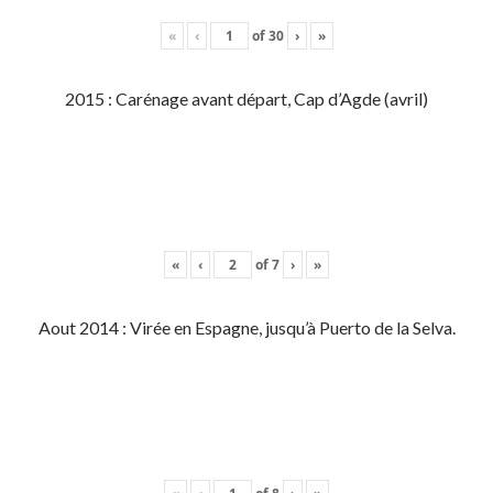
«
‹
of
30
›
»
2015 : Carénage avant départ, Cap d’Agde (avril)
«
‹
of
7
›
»
Aout 2014 : Virée en Espagne, jusqu’à Puerto de la Selva.