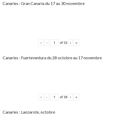
Canaries : Gran Canaria du 17 au 30 novembre
«
‹
of
33
›
»
Canaries : Fuerteventura du 28 octobre au 17 novembre
«
‹
of
38
›
»
Canaries : Lanzarote, octobre