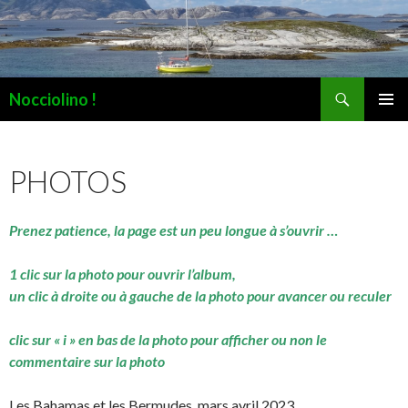
Recherche
Nocciolino !
ALLER
MENU
AU
PRINCI
CONTENU
PHOTOS
Prenez patience, la page est un peu longue à s’ouvrir …
1 clic sur la photo pour ouvrir l’album,
un clic à droite ou à gauche de la photo pour avancer ou reculer
clic sur « i » en bas de la photo pour afficher ou non le
commentaire sur la photo
Les Bahamas et les Bermudes, mars avril 2023