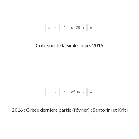
«
‹
of
73
›
»
Cote sud de la Sicile : mars 2016
«
‹
of
36
›
»
2016 : Grèce dernière partie (février) : Santorini et Kriti