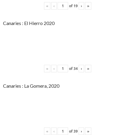
«
‹
of
19
›
»
Canaries : El Hierro 2020
«
‹
of
34
›
»
Canaries : La Gomera, 2020
«
‹
of
39
›
»