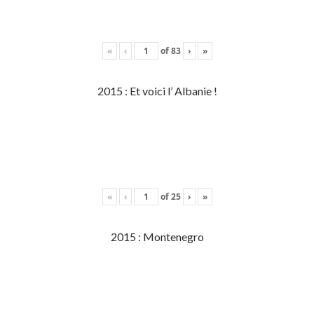
«
‹
of
83
›
»
2015 : Et voici l’ Albanie !
«
‹
of
25
›
»
2015 : Montenegro