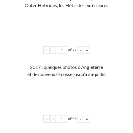
Outer Hebrides, les Hébrides extérieures
«
‹
of
77
›
»
2017 : quelques photos d’Angleterre
et de nouveau l’Écosse jusqu’à mi-juillet
«
‹
of
95
›
»