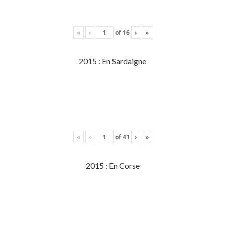
«
‹
of
16
›
»
2015 : En Sardaigne
«
‹
of
41
›
»
2015 : En Corse