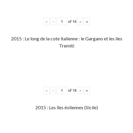
«
‹
of
16
›
»
2015 : Le long de la cote italienne : le Gargano et les iles
Tremiti
«
‹
of
18
›
»
2015 : Les îles éoliennes (Sicile)