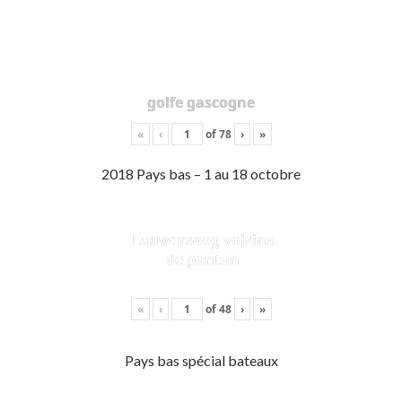
golfe gascogne
«
‹
of
78
›
»
2018 Pays bas – 1 au 18 octobre
Lauwersoog voisins
de ponton
«
‹
of
48
›
»
Pays bas spécial bateaux