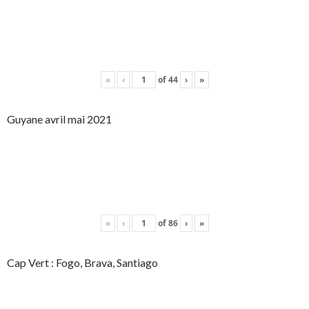
«
‹
of
44
›
»
Guyane avril mai 2021
«
‹
of
86
›
»
Cap Vert : Fogo, Brava, Santiago