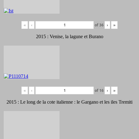
«
‹
of
36
›
»
2015 : Venise, la lagune et Burano
«
‹
of
16
›
»
2015 : Le long de la cote italienne : le Gargano et les iles Tremiti