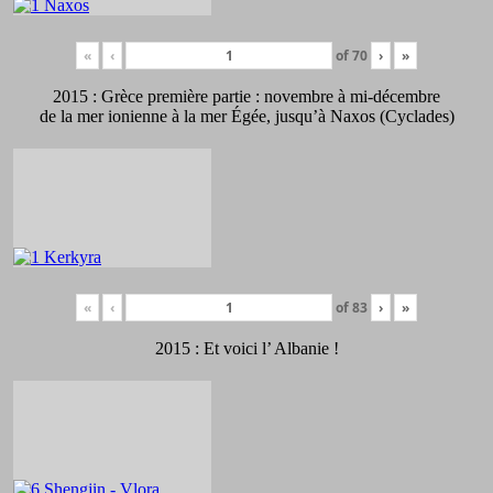
«
‹
of
70
›
»
2015 : Grèce première partie : novembre à mi-décembre
de la mer ionienne à la mer Égée, jusqu’à Naxos (Cyclades)
«
‹
of
83
›
»
2015 : Et voici l’ Albanie !