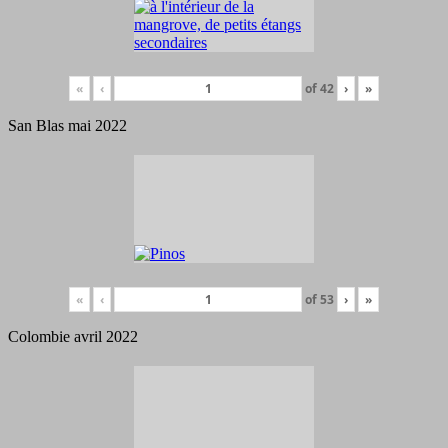
«
‹
of
42
›
»
San Blas mai 2022
«
‹
of
53
›
»
Colombie avril 2022