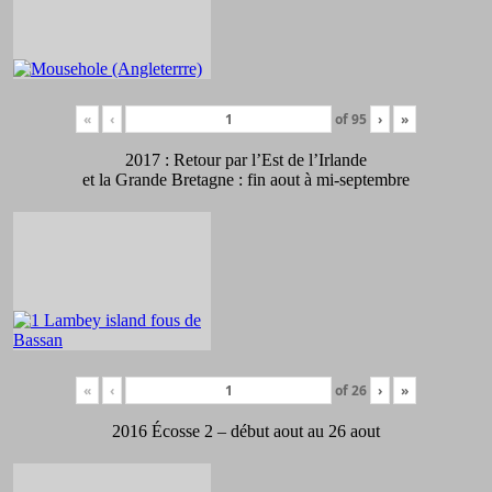
«
‹
of
95
›
»
2017 : Retour par l’Est de l’Irlande
et la Grande Bretagne : fin aout à mi-septembre
«
‹
of
26
›
»
2016 Écosse 2 – début aout au 26 aout