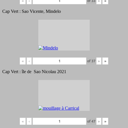
«
‹
of
33
›
»
Cap Vert : Sao Vicente, Mindelo
«
‹
of
37
›
»
Cap Vert : île de Sao Nicolau 2021
«
‹
of
47
›
»