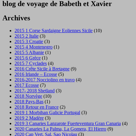
blog de voyage de Babeth et Xavier
Archives
2015 1 Corse Sardaigne Eoliennes Sicile
(10)
2015 2 Italie
(3)
2015 3 Croatie
(3)
2015 4 Montenegro
(1)
2015 5 Albanie
(1)
2015 6 Grèce
(1)
2015 7 Cyclades
(4)
2016 Crête Sicile à Bretagne
(9)
2016 Irlande – Ecosse
(5)
2016-2017 Nocciolino en travo
(4)
2017 Ecosse
(7)
2017- 2018 Shetland
(3)
2018 Norvège
(10)
2018 Pays-Bas
(1)
2018 Retour en France
(2)
2019 1 Morbihan Galicie Portugal
(3)
2019 2 Madère
(3)
2019 3 Canaries Lanzarote Fuerteventura Gran Canaria
(4)
2020 Canaries La Palma, La Gomera, El Hierro
(9)
2020 Cap Vert, Sal, Sao Nicolau
(3)