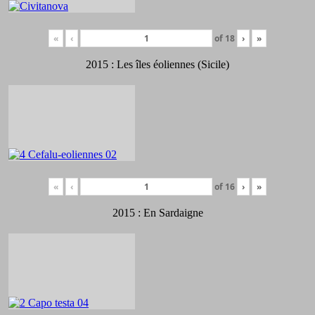
«
‹
of
18
›
»
2015 : Les îles éoliennes (Sicile)
«
‹
of
16
›
»
2015 : En Sardaigne