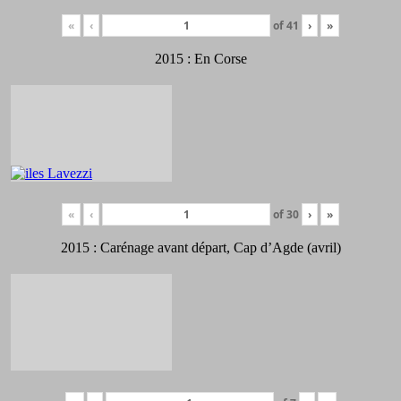
«
‹
of
41
›
»
2015 : En Corse
«
‹
of
30
›
»
2015 : Carénage avant départ, Cap d’Agde (avril)