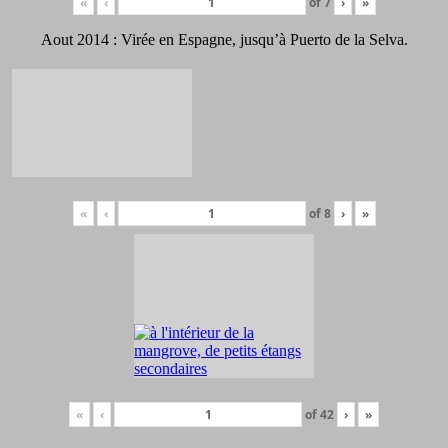
«
‹
of
7
›
»
Aout 2014 : Virée en Espagne, jusqu’à Puerto de la Selva.
«
‹
of
8
›
»
«
‹
of
42
›
»