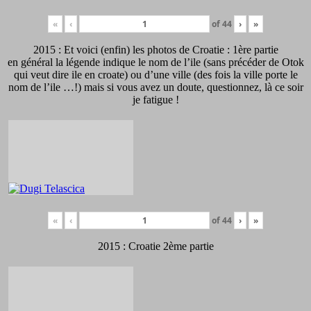
«
‹
of
44
›
»
2015 : Et voici (enfin) les photos de Croatie : 1ère partie
en général la légende indique le nom de l’ile (sans précéder de Otok
qui veut dire ile en croate) ou d’une ville (des fois la ville porte le
nom de l’ile …!) mais si vous avez un doute, questionnez, là ce soir
je fatigue !
«
‹
of
44
›
»
2015 : Croatie 2ème partie