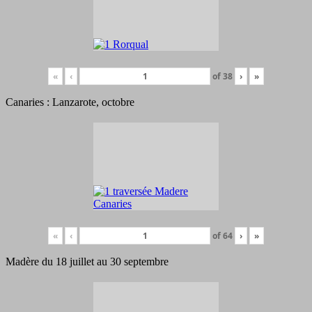
«
‹
of
38
›
»
Canaries : Lanzarote, octobre
«
‹
of
64
›
»
Madère du 18 juillet au 30 septembre