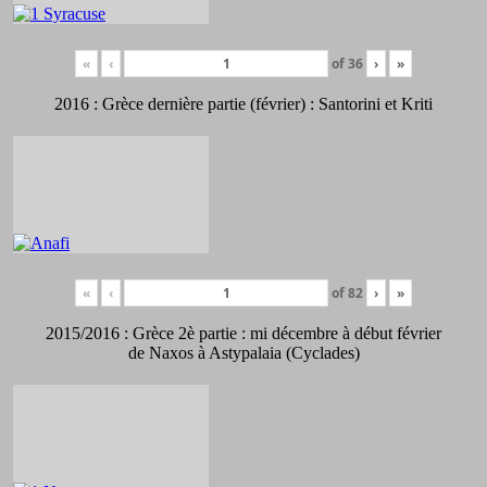
«
‹
of
36
›
»
2016 : Grèce dernière partie (février) : Santorini et Kriti
«
‹
of
82
›
»
2015/2016 : Grèce 2è partie : mi décembre à début février
de Naxos à Astypalaia (Cyclades)