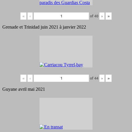
«
‹
of
40
›
»
Grenade et Trinidad juin 2021 à janvier 2022
«
‹
of
44
›
»
Guyane avril mai 2021