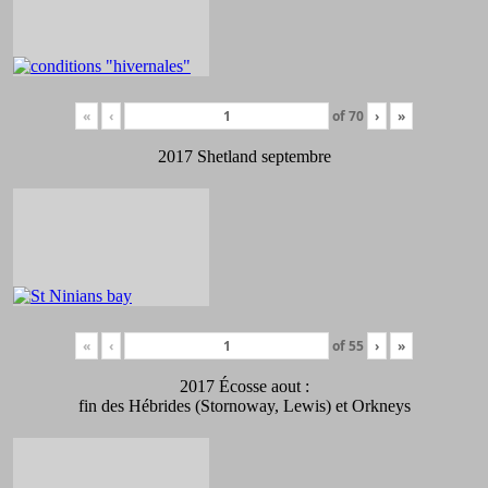
«
‹
of
70
›
»
2017 Shetland septembre
«
‹
of
55
›
»
2017 Écosse aout :
fin des Hébrides (Stornoway, Lewis) et Orkneys