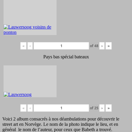
«
‹
of
48
›
»
Pays bas spécial bateaux
«
‹
of
25
›
»
Voici 2 album consacrés à nos déambulations pour découvrir le
street art en Norvège. Le nom de la photo indique le lieu, et en
général le nom de l’auteur, pour ceux que Babeth a trouvé.