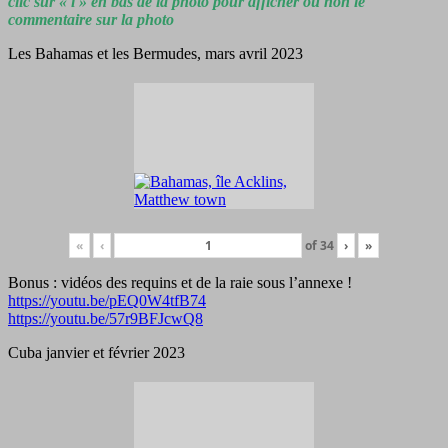
clic sur « i » en bas de la photo pour afficher ou non le
commentaire sur la photo
Les Bahamas et les Bermudes, mars avril 2023
«
‹
of
34
›
»
Bonus : vidéos des requins et de la raie sous l’annexe !
https://youtu.be/pEQ0W4tfB74
https://youtu.be/57r9BFJcwQ8
Cuba janvier et février 2023