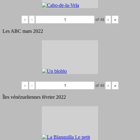
«
‹
of
48
›
»
Les ABC mars 2022
«
‹
of
40
›
»
Îles vénézueliennes février 2022