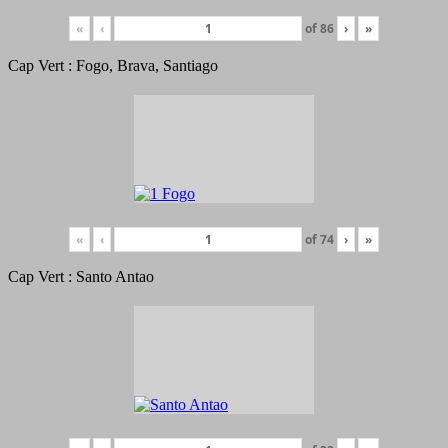
«
‹
of
86
›
»
Cap Vert : Fogo, Brava, Santiago
«
‹
of
74
›
»
Cap Vert : Santo Antao