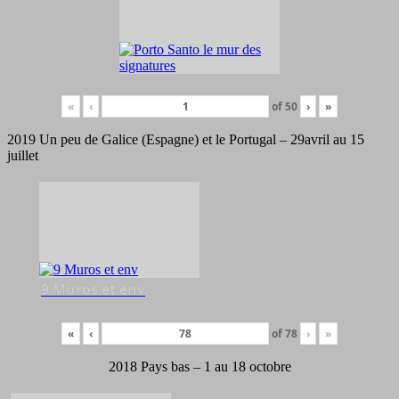
«
‹
of
50
›
»
2019 Un peu de Galice (Espagne) et le Portugal – 29avril au 15
juillet
9 Muros et env
«
‹
of
78
›
»
2018 Pays bas – 1 au 18 octobre