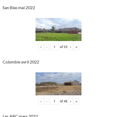
San Blas mai 2022
«
‹
of
53
›
»
Colombie avril 2022
«
‹
of
48
›
»
Les ABC mars 2022