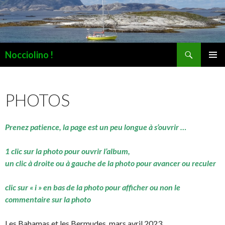
Recherche
Nocciolino !
ALLER
MENU
AU
PRINCI
CONTENU
PHOTOS
Prenez patience, la page est un peu longue à s’ouvrir …
1 clic sur la photo pour ouvrir l’album,
un clic à droite ou à gauche de la photo pour avancer ou reculer
clic sur « i » en bas de la photo pour afficher ou non le
commentaire sur la photo
Les Bahamas et les Bermudes, mars avril 2023