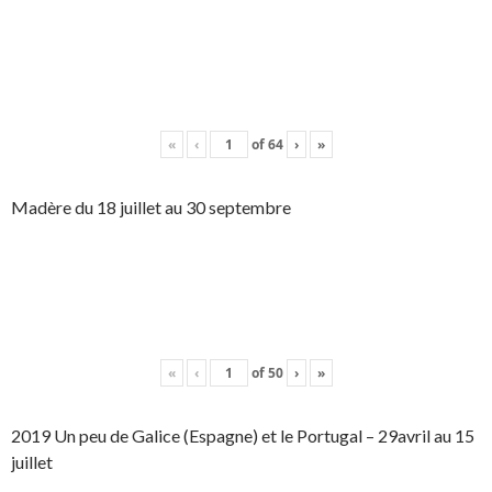
«
‹
of
64
›
»
Madère du 18 juillet au 30 septembre
«
‹
of
50
›
»
2019 Un peu de Galice (Espagne) et le Portugal – 29avril au 15
juillet