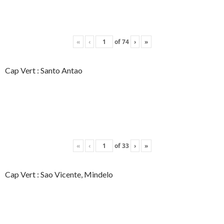
«
‹
of
74
›
»
Cap Vert : Santo Antao
«
‹
of
33
›
»
Cap Vert : Sao Vicente, Mindelo