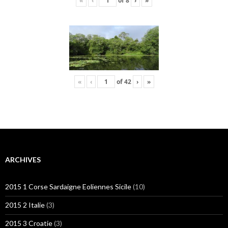
«
‹
of
8
›
»
«
‹
of
42
›
»
ARCHIVES
2015 1 Corse Sardaigne Eoliennes Sicile
(10)
2015 2 Italie
(3)
2015 3 Croatie
(3)