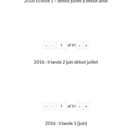
2016 Écosse 1 – début juillet à début aout
«
‹
of
91
›
»
2016 : Irlande 2 juin début juillet
«
‹
of
51
›
»
2016 : Irlande 1 (juin)