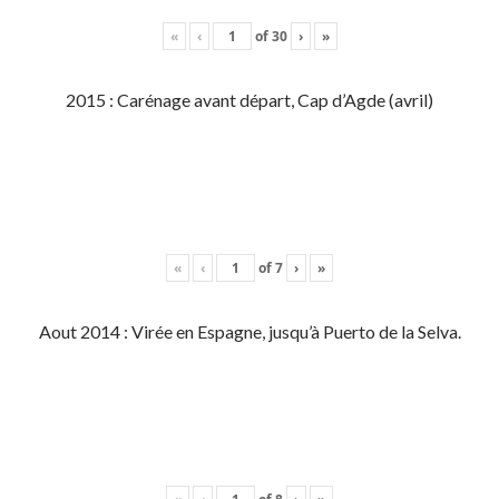
«
‹
of
30
›
»
2015 : Carénage avant départ, Cap d’Agde (avril)
«
‹
of
7
›
»
Aout 2014 : Virée en Espagne, jusqu’à Puerto de la Selva.