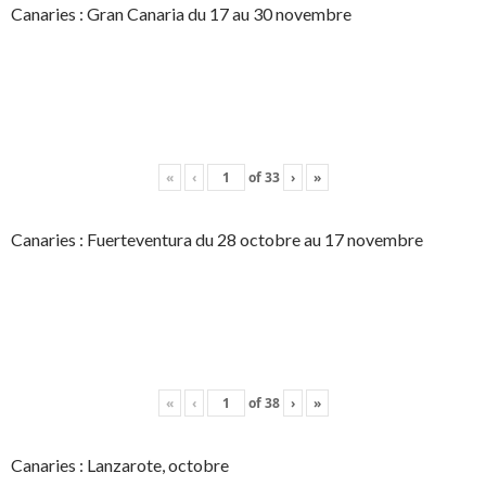
Canaries : Gran Canaria du 17 au 30 novembre
«
‹
of
33
›
»
Canaries : Fuerteventura du 28 octobre au 17 novembre
«
‹
of
38
›
»
Canaries : Lanzarote, octobre