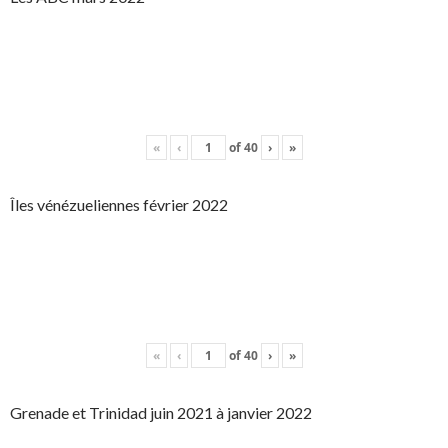
«
‹
of
40
›
»
Îles vénézueliennes février 2022
«
‹
of
40
›
»
Grenade et Trinidad juin 2021 à janvier 2022