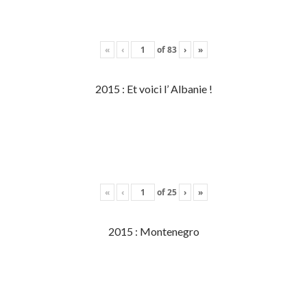
«
‹
of
83
›
»
2015 : Et voici l’ Albanie !
«
‹
of
25
›
»
2015 : Montenegro