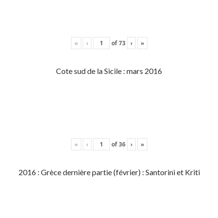
«
‹
of
73
›
»
Cote sud de la Sicile : mars 2016
«
‹
of
36
›
»
2016 : Grèce dernière partie (février) : Santorini et Kriti