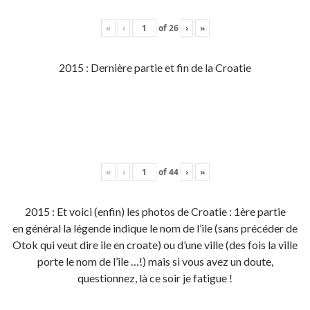
«
‹
of
26
›
»
2015 : Dernière partie et fin de la Croatie
«
‹
of
44
›
»
2015 : Et voici (enfin) les photos de Croatie : 1ère partie
en général la légende indique le nom de l’ile (sans précéder de
Otok qui veut dire ile en croate) ou d’une ville (des fois la ville
porte le nom de l’ile …!) mais si vous avez un doute,
questionnez, là ce soir je fatigue !