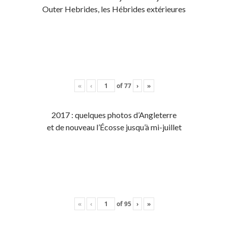
Outer Hebrides, les Hébrides extérieures
«
‹
of
77
›
»
2017 : quelques photos d’Angleterre
et de nouveau l’Écosse jusqu’à mi-juillet
«
‹
of
95
›
»