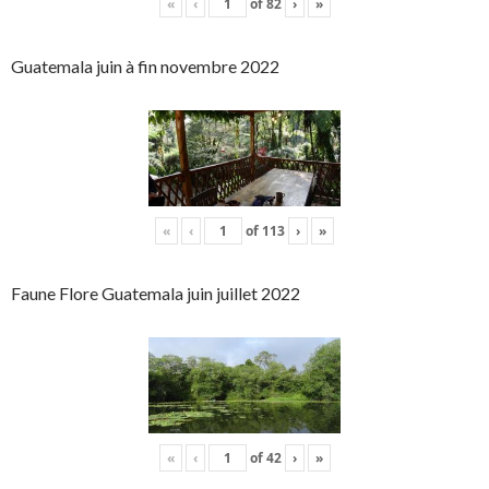
«
‹
of
82
›
»
Guatemala juin à fin novembre 2022
«
‹
of
113
›
»
Faune Flore Guatemala juin juillet 2022
«
‹
of
42
›
»