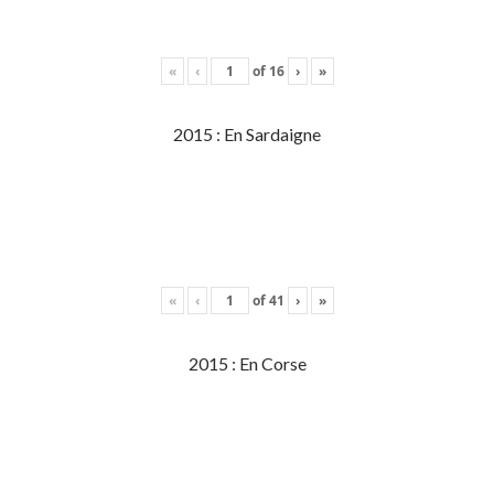
«
‹
of
16
›
»
2015 : En Sardaigne
«
‹
of
41
›
»
2015 : En Corse