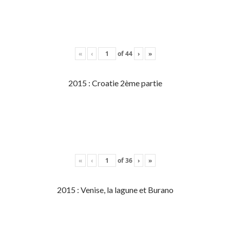
«
‹
of
44
›
»
2015 : Croatie 2ème partie
«
‹
of
36
›
»
2015 : Venise, la lagune et Burano