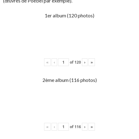
(œuvres de Poebel par exemple).
1er album (120 photos)
«
‹
of
120
›
»
2ème album (116 photos)
«
‹
of
116
›
»