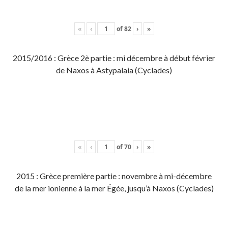
«
‹
of
82
›
»
2015/2016 : Grèce 2è partie : mi décembre à début février
de Naxos à Astypalaia (Cyclades)
«
‹
of
70
›
»
2015 : Grèce première partie : novembre à mi-décembre
de la mer ionienne à la mer Égée, jusqu’à Naxos (Cyclades)