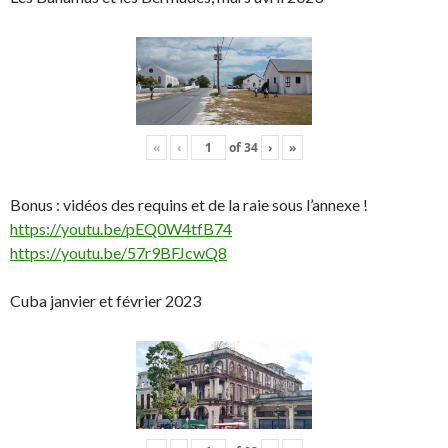
«
‹
of
34
›
»
Bonus : vidéos des requins et de la raie sous l’annexe !
https://youtu.be/pEQ0W4tfB74
https://youtu.be/57r9BFJcwQ8
Cuba janvier et février 2023