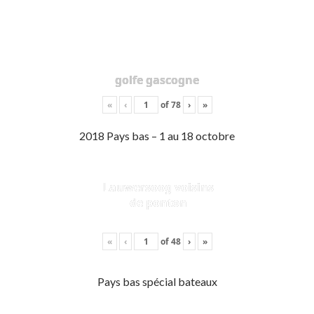
golfe gascogne
«
‹
of
78
›
»
2018 Pays bas – 1 au 18 octobre
Lauwersoog voisins
de ponton
«
‹
of
48
›
»
Pays bas spécial bateaux