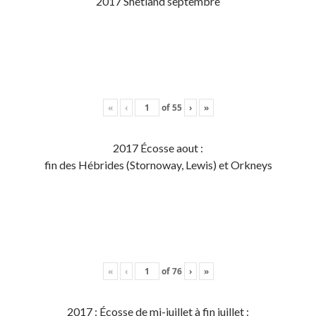
2017 Shetland septembre
«
‹
of
55
›
»
2017 Écosse aout :
fin des Hébrides (Stornoway, Lewis) et Orkneys
«
‹
of
76
›
»
2017 : Écosse de mi-juillet à fin juillet :