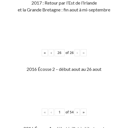
2017 : Retour par l’Est de l’Irlande
et la Grande Bretagne : fin aout à mi-septembre
«
‹
of
26
›
»
2016 Écosse 2 – début aout au 26 aout
«
‹
of
54
›
»