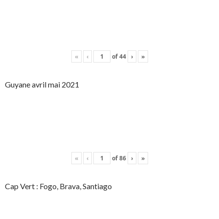
«
‹
of
44
›
»
Guyane avril mai 2021
«
‹
of
86
›
»
Cap Vert : Fogo, Brava, Santiago