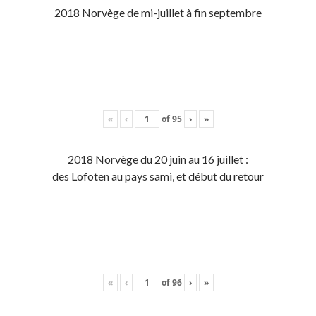
2018 Norvège de mi-juillet à fin septembre
«
‹
of
95
›
»
2018 Norvège du 20 juin au 16 juillet :
des Lofoten au pays sami, et début du retour
«
‹
of
96
›
»