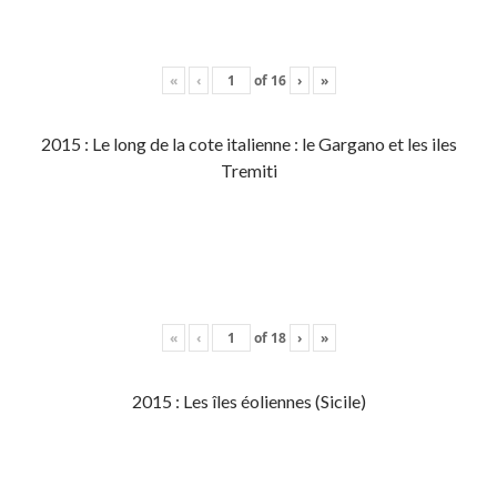
«
‹
of
16
›
»
2015 : Le long de la cote italienne : le Gargano et les iles
Tremiti
«
‹
of
18
›
»
2015 : Les îles éoliennes (Sicile)