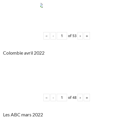
«
‹
of
53
›
»
Colombie avril 2022
«
‹
of
48
›
»
Les ABC mars 2022