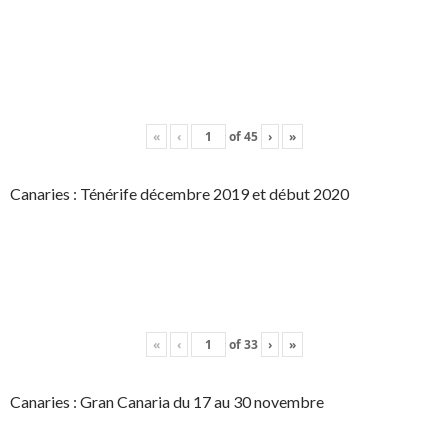
«
‹
of
45
›
»
Canaries : Ténérife décembre 2019 et début 2020
«
‹
of
33
›
»
Canaries : Gran Canaria du 17 au 30 novembre