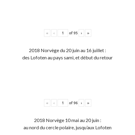
«
‹
of
95
›
»
2018 Norvège du 20 juin au 16 juillet :
des Lofoten au pays sami, et début du retour
«
‹
of
96
›
»
2018 Norvège 10 mai au 20 juin :
au nord du cercle polaire, jusqu’aux Lofoten