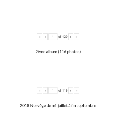
«
‹
of
120
›
»
2ème album (116 photos)
«
‹
of
116
›
»
2018 Norvège de mi-juillet à fin septembre