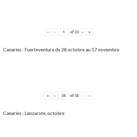
«
‹
of
33
›
»
Canaries : Fuerteventura du 28 octobre au 17 novembre
«
‹
of
38
›
»
Canaries : Lanzarote, octobre