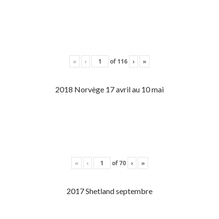
«
‹
of
116
›
»
2018 Norvège 17 avril au 10 mai
«
‹
of
70
›
»
2017 Shetland septembre