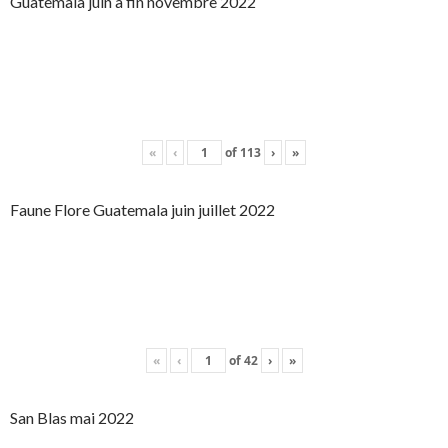
Guatemala juin à fin novembre 2022
«
‹
of
113
›
»
Faune Flore Guatemala juin juillet 2022
«
‹
of
42
›
»
San Blas mai 2022