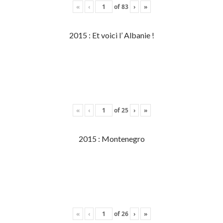
«
‹
of
83
›
»
2015 : Et voici l’ Albanie !
«
‹
of
25
›
»
2015 : Montenegro
«
‹
of
26
›
»