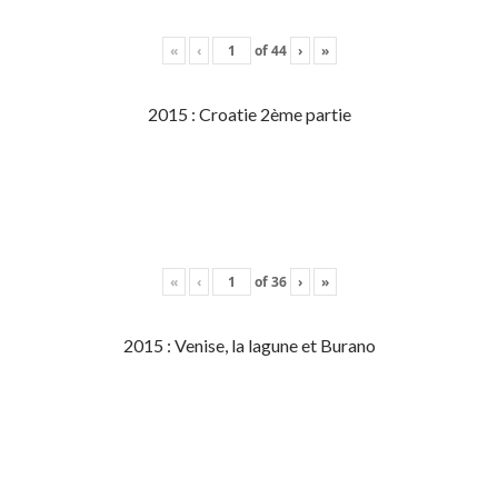
«
‹
of
44
›
»
2015 : Croatie 2ème partie
«
‹
of
36
›
»
2015 : Venise, la lagune et Burano