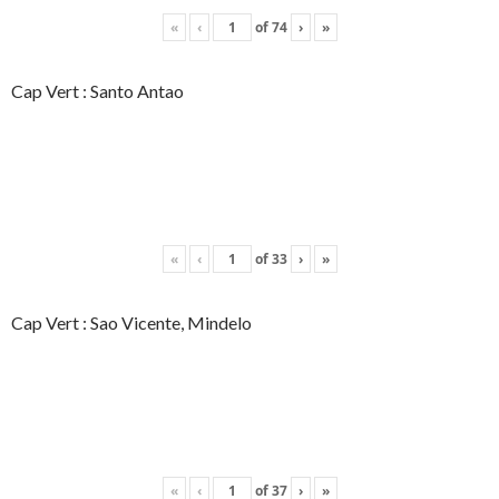
«
‹
of
74
›
»
Cap Vert : Santo Antao
«
‹
of
33
›
»
Cap Vert : Sao Vicente, Mindelo
«
‹
of
37
›
»