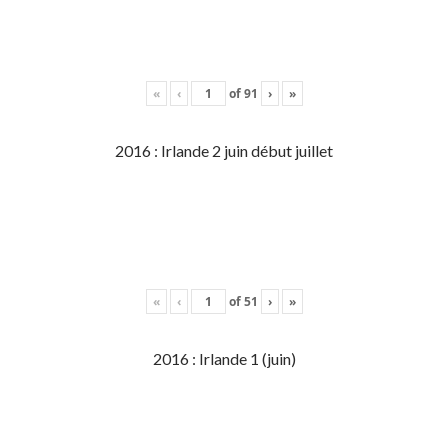
«
‹
of
91
›
»
2016 : Irlande 2 juin début juillet
«
‹
of
51
›
»
2016 : Irlande 1 (juin)