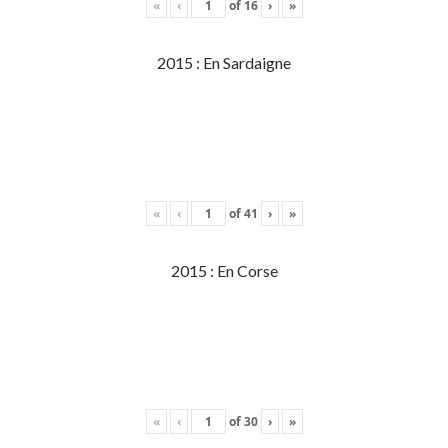
«
‹
of
16
›
»
2015 : En Sardaigne
«
‹
of
41
›
»
2015 : En Corse
«
‹
of
30
›
»