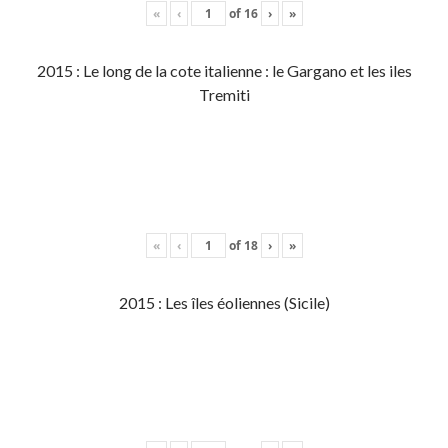
«
‹
of
16
›
»
2015 : Le long de la cote italienne : le Gargano et les iles
Tremiti
«
‹
of
18
›
»
2015 : Les îles éoliennes (Sicile)