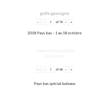
golfe gascogne
«
‹
of
78
›
»
2018 Pays bas – 1 au 18 octobre
Lauwersoog voisins
de ponton
«
‹
of
48
›
»
Pays bas spécial bateaux