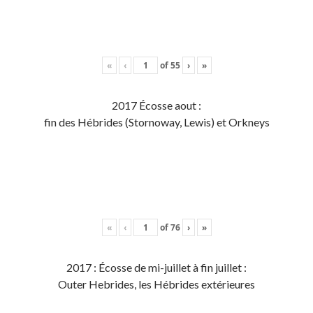
«
‹
of
55
›
»
2017 Écosse aout :
fin des Hébrides (Stornoway, Lewis) et Orkneys
«
‹
of
76
›
»
2017 : Écosse de mi-juillet à fin juillet :
Outer Hebrides, les Hébrides extérieures