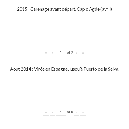
2015 : Carénage avant départ, Cap d’Agde (avril)
«
‹
of
7
›
»
Aout 2014 : Virée en Espagne, jusqu’à Puerto de la Selva.
«
‹
of
8
›
»