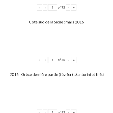
«
‹
of
73
›
»
Cote sud de la Sicile : mars 2016
«
‹
of
36
›
»
2016 : Grèce dernière partie (février) : Santorini et Kriti
«
‹
of
82
›
»