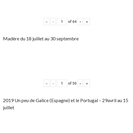
«
‹
of
64
›
»
Madère du 18 juillet au 30 septembre
«
‹
of
50
›
»
2019 Un peu de Galice (Espagne) et le Portugal – 29avril au 15
juillet