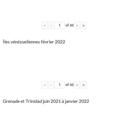
«
‹
of
40
›
»
Îles vénézueliennes février 2022
«
‹
of
40
›
»
Grenade et Trinidad juin 2021 à janvier 2022