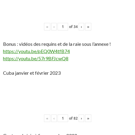
«
‹
of
34
›
»
Bonus : vidéos des requins et de la raie sous l’annexe !
https://youtu.be/pEQ0W4tfB74
https://youtu.be/57r9BFJcwQ8
Cuba janvier et février 2023
«
‹
of
82
›
»