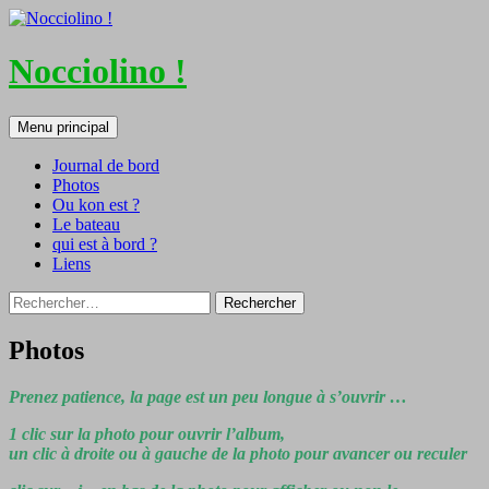
Nocciolino !
Recherche
Aller
Menu principal
au
contenu
Journal de bord
Photos
Ou kon est ?
Le bateau
qui est à bord ?
Liens
Rechercher :
Photos
Prenez patience, la page est un peu longue à s’ouvrir …
1 clic sur la photo pour ouvrir l’album,
un clic à droite ou à gauche de la photo pour avancer ou reculer