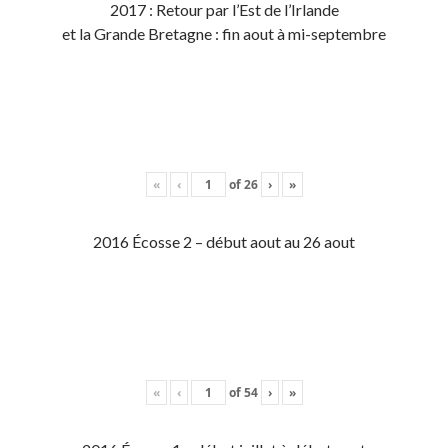
2017 : Retour par l’Est de l’Irlande
et la Grande Bretagne : fin aout à mi-septembre
«
‹
of
26
›
»
2016 Écosse 2 – début aout au 26 aout
«
‹
of
54
›
»