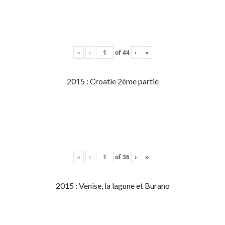
«
‹
of
44
›
»
2015 : Croatie 2ème partie
«
‹
of
36
›
»
2015 : Venise, la lagune et Burano