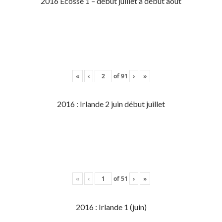
2016 Écosse 1 – début juillet à début aout
«
‹
of
91
›
»
2016 : Irlande 2 juin début juillet
«
‹
of
51
›
»
2016 : Irlande 1 (juin)