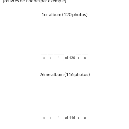
(œuvres de Poebel par exemple).
1er album (120 photos)
«
‹
of
120
›
»
2ème album (116 photos)
«
‹
of
116
›
»