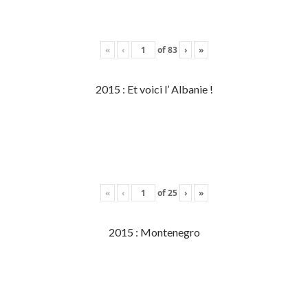
«
‹
of
83
›
»
2015 : Et voici l’ Albanie !
«
‹
of
25
›
»
2015 : Montenegro