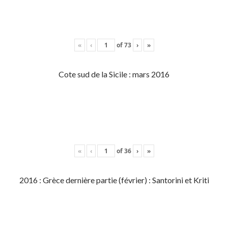
«
‹
of
73
›
»
Cote sud de la Sicile : mars 2016
«
‹
of
36
›
»
2016 : Grèce dernière partie (février) : Santorini et Kriti