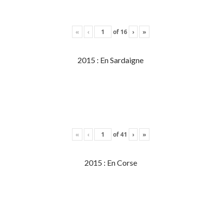
«
‹
of
16
›
»
2015 : En Sardaigne
«
‹
of
41
›
»
2015 : En Corse