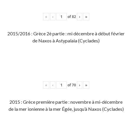
«
‹
of
82
›
»
2015/2016 : Grèce 2è partie : mi décembre à début février
de Naxos à Astypalaia (Cyclades)
«
‹
of
70
›
»
2015 : Grèce première partie : novembre à mi-décembre
de la mer ionienne à la mer Égée, jusqu’à Naxos (Cyclades)