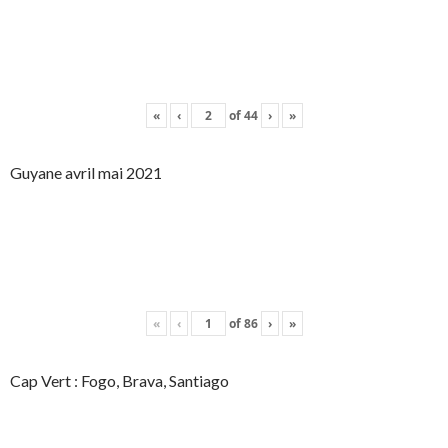
«
‹
of
44
›
»
Guyane avril mai 2021
«
‹
of
86
›
»
Cap Vert : Fogo, Brava, Santiago