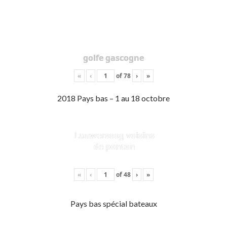
golfe gascogne
«
‹
of
78
›
»
2018 Pays bas – 1 au 18 octobre
Lauwersoog voisins
de ponton
«
‹
of
48
›
»
Pays bas spécial bateaux