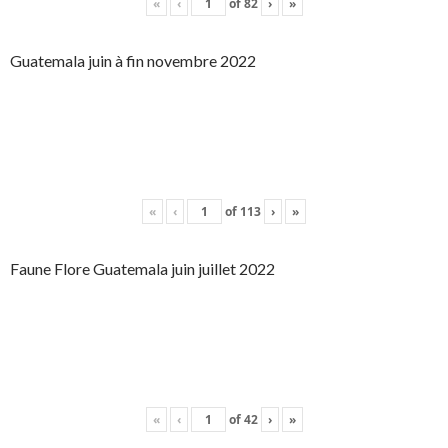
«
‹
of
82
›
»
Guatemala juin à fin novembre 2022
«
‹
of
113
›
»
Faune Flore Guatemala juin juillet 2022
«
‹
of
42
›
»