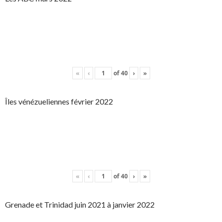
«
‹
of
40
›
»
Îles vénézueliennes février 2022
«
‹
of
40
›
»
Grenade et Trinidad juin 2021 à janvier 2022