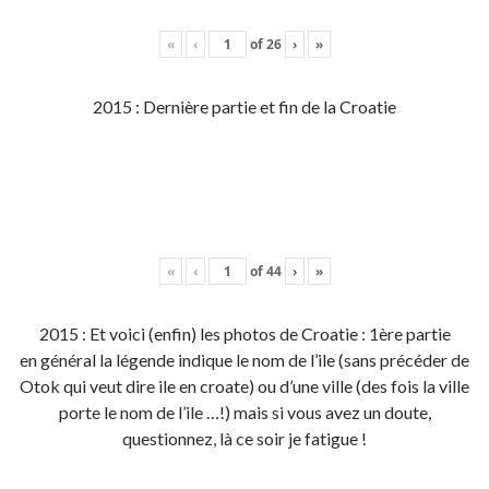
«
‹
of
26
›
»
2015 : Dernière partie et fin de la Croatie
«
‹
of
44
›
»
2015 : Et voici (enfin) les photos de Croatie : 1ère partie
en général la légende indique le nom de l’ile (sans précéder de
Otok qui veut dire ile en croate) ou d’une ville (des fois la ville
porte le nom de l’ile …!) mais si vous avez un doute,
questionnez, là ce soir je fatigue !