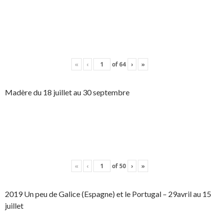
«
‹
of
64
›
»
Madère du 18 juillet au 30 septembre
«
‹
of
50
›
»
2019 Un peu de Galice (Espagne) et le Portugal – 29avril au 15
juillet