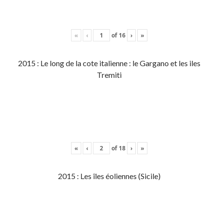
«
‹
of
16
›
»
2015 : Le long de la cote italienne : le Gargano et les iles
Tremiti
«
‹
of
18
›
»
2015 : Les îles éoliennes (Sicile)