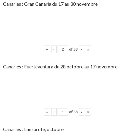
Canaries : Gran Canaria du 17 au 30 novembre
«
‹
of
33
›
»
Canaries : Fuerteventura du 28 octobre au 17 novembre
«
‹
of
38
›
»
Canaries : Lanzarote, octobre