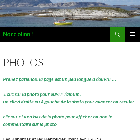
Recherche
Nocciolino !
ALLER
MENU
AU
PRINCI
CONTENU
PHOTOS
Prenez patience, la page est un peu longue à s’ouvrir …
1 clic sur la photo pour ouvrir l’album,
un clic à droite ou à gauche de la photo pour avancer ou reculer
clic sur « i » en bas de la photo pour afficher ou non le
commentaire sur la photo
Les Bahamas et les Bermudes, mars avril 2023