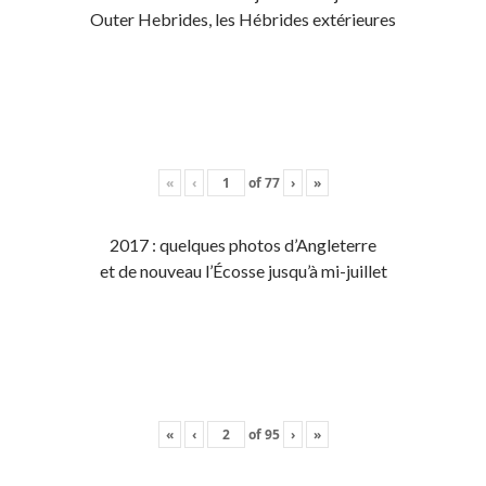
Outer Hebrides, les Hébrides extérieures
«
‹
of
77
›
»
2017 : quelques photos d’Angleterre
et de nouveau l’Écosse jusqu’à mi-juillet
«
‹
of
95
›
»