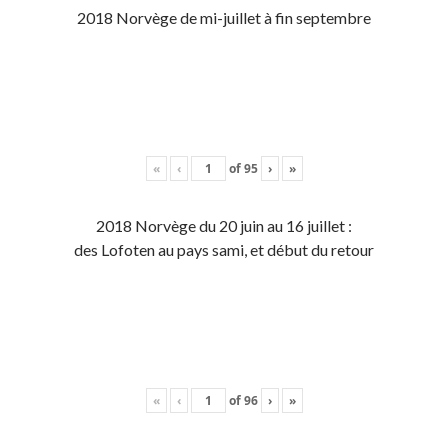
2018 Norvège de mi-juillet à fin septembre
«
‹
of
95
›
»
2018 Norvège du 20 juin au 16 juillet :
des Lofoten au pays sami, et début du retour
«
‹
of
96
›
»