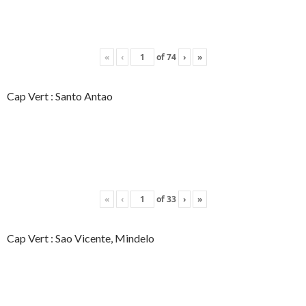
«
‹
of
74
›
»
Cap Vert : Santo Antao
«
‹
of
33
›
»
Cap Vert : Sao Vicente, Mindelo