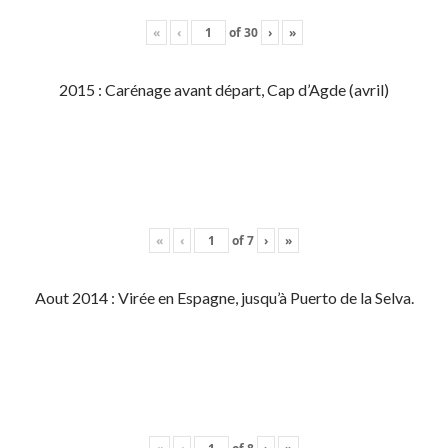
«
‹
of
30
›
»
2015 : Carénage avant départ, Cap d’Agde (avril)
«
‹
of
7
›
»
Aout 2014 : Virée en Espagne, jusqu’à Puerto de la Selva.