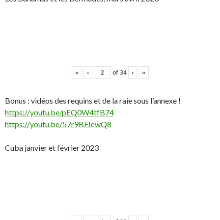
«
‹
of
34
›
»
Bonus : vidéos des requins et de la raie sous l’annexe !
https://youtu.be/pEQ0W4tfB74
https://youtu.be/57r9BFJcwQ8
Cuba janvier et février 2023