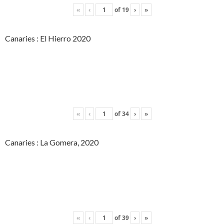
«
‹
of
19
›
»
Canaries : El Hierro 2020
«
‹
of
34
›
»
Canaries : La Gomera, 2020
«
‹
of
39
›
»