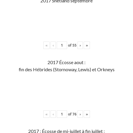
2017 Shetland septembre
«
‹
of
55
›
»
2017 Écosse aout :
fin des Hébrides (Stornoway, Lewis) et Orkneys
«
‹
of
76
›
»
2017 : Écosse de mi-juillet à fin juillet :