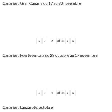
Canaries : Gran Canaria du 17 au 30 novembre
«
‹
of
33
›
»
Canaries : Fuerteventura du 28 octobre au 17 novembre
«
‹
of
38
›
»
Canaries : Lanzarote, octobre