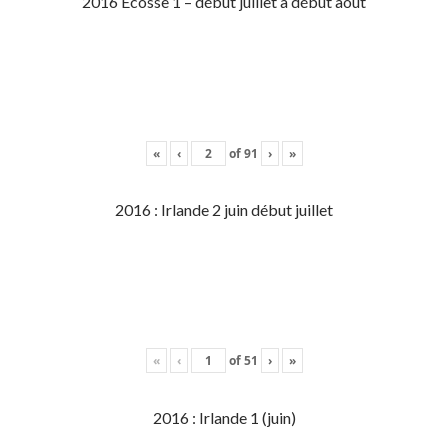
2016 Écosse 1 – début juillet à début aout
«
‹
of
91
›
»
2016 : Irlande 2 juin début juillet
«
‹
of
51
›
»
2016 : Irlande 1 (juin)