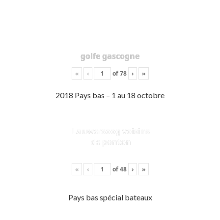
golfe gascogne
«
‹
of
78
›
»
2018 Pays bas – 1 au 18 octobre
Lauwersoog voisins
de ponton
«
‹
of
48
›
»
Pays bas spécial bateaux