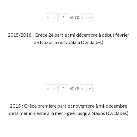
«
‹
of
82
›
»
2015/2016 : Grèce 2è partie : mi décembre à début février
de Naxos à Astypalaia (Cyclades)
«
‹
of
70
›
»
2015 : Grèce première partie : novembre à mi-décembre
de la mer ionienne à la mer Égée, jusqu’à Naxos (Cyclades)