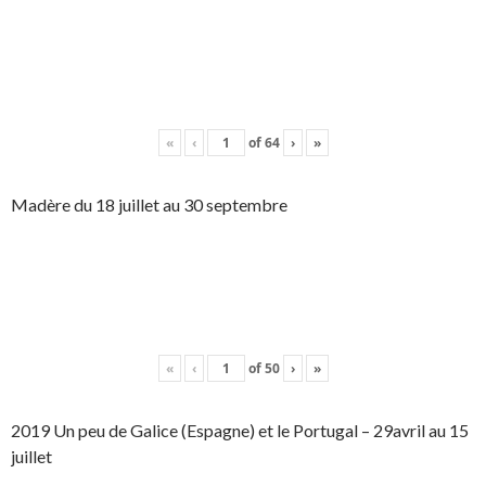
«
‹
of
64
›
»
Madère du 18 juillet au 30 septembre
«
‹
of
50
›
»
2019 Un peu de Galice (Espagne) et le Portugal – 29avril au 15
juillet