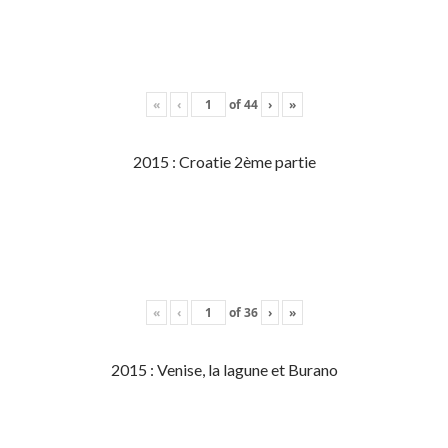
«
‹
of
44
›
»
2015 : Croatie 2ème partie
«
‹
of
36
›
»
2015 : Venise, la lagune et Burano