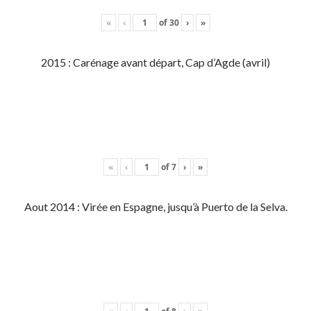
«
‹
of
30
›
»
2015 : Carénage avant départ, Cap d’Agde (avril)
«
‹
of
7
›
»
Aout 2014 : Virée en Espagne, jusqu’à Puerto de la Selva.