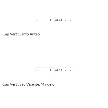
«
‹
of
74
›
»
Cap Vert : Santo Antao
«
‹
of
33
›
»
Cap Vert : Sao Vicente, Mindelo