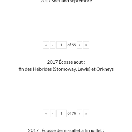
2017 Shetland septembre
«
‹
of
55
›
»
2017 Écosse aout :
fin des Hébrides (Stornoway, Lewis) et Orkneys
«
‹
of
76
›
»
2017 : Écosse de mi-juillet à fin juillet :