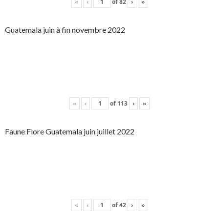
«
‹
of
82
›
»
Guatemala juin à fin novembre 2022
«
‹
of
113
›
»
Faune Flore Guatemala juin juillet 2022
«
‹
of
42
›
»