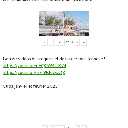
«
‹
of
34
›
»
Bonus : vidéos des requins et de la raie sous l’annexe !
https://youtu.be/pEQ0W4tfB74
https://youtu.be/57r9BFJcwQ8
Cuba janvier et février 2023