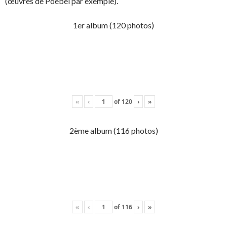
(œuvres de Poebel par exemple).
1er album (120 photos)
«
‹
of
120
›
»
2ème album (116 photos)
«
‹
of
116
›
»