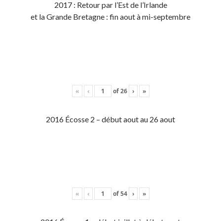
2017 : Retour par l’Est de l’Irlande
et la Grande Bretagne : fin aout à mi-septembre
«
‹
of
26
›
»
2016 Écosse 2 – début aout au 26 aout
«
‹
of
54
›
»