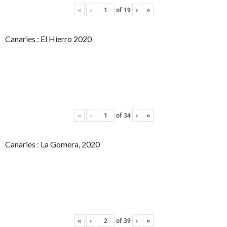
«
‹
of
19
›
»
Canaries : El Hierro 2020
«
‹
of
34
›
»
Canaries : La Gomera, 2020
«
‹
of
39
›
»