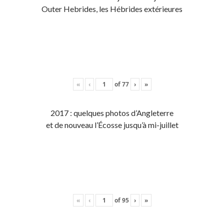
Outer Hebrides, les Hébrides extérieures
«
‹
of
77
›
»
2017 : quelques photos d’Angleterre
et de nouveau l’Écosse jusqu’à mi-juillet
«
‹
of
95
›
»