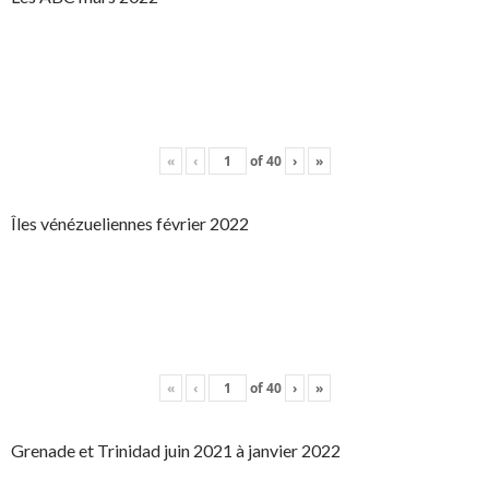
«
‹
of
40
›
»
Îles vénézueliennes février 2022
«
‹
of
40
›
»
Grenade et Trinidad juin 2021 à janvier 2022