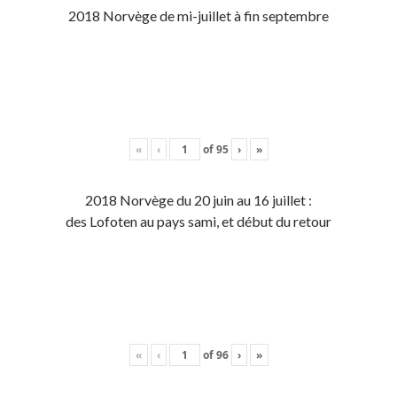
2018 Norvège de mi-juillet à fin septembre
«
‹
of
95
›
»
2018 Norvège du 20 juin au 16 juillet :
des Lofoten au pays sami, et début du retour
«
‹
of
96
›
»