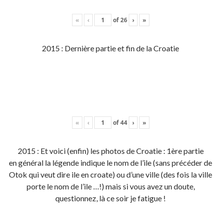
«
‹
of
26
›
»
2015 : Dernière partie et fin de la Croatie
«
‹
of
44
›
»
2015 : Et voici (enfin) les photos de Croatie : 1ère partie
en général la légende indique le nom de l’ile (sans précéder de
Otok qui veut dire ile en croate) ou d’une ville (des fois la ville
porte le nom de l’ile …!) mais si vous avez un doute,
questionnez, là ce soir je fatigue !