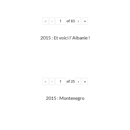
«
‹
of
83
›
»
2015 : Et voici l’ Albanie !
«
‹
of
25
›
»
2015 : Montenegro