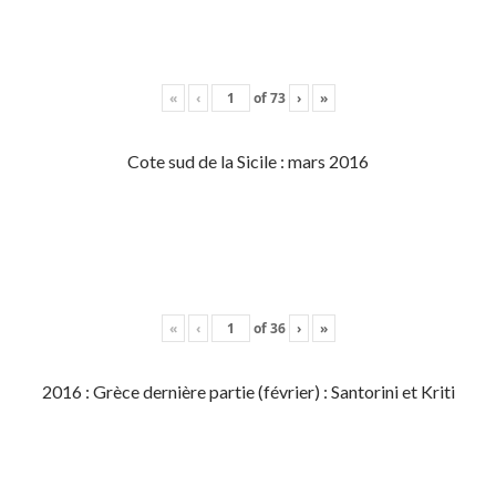
«
‹
of
73
›
»
Cote sud de la Sicile : mars 2016
«
‹
of
36
›
»
2016 : Grèce dernière partie (février) : Santorini et Kriti