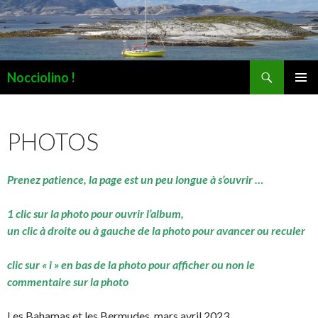
Recherche
Nocciolino !
ALLER
MENU
AU
PRINCI
CONTENU
PHOTOS
Prenez patience, la page est un peu longue à s’ouvrir …
1 clic sur la photo pour ouvrir l’album,
un clic à droite ou à gauche de la photo pour avancer ou reculer
clic sur « i » en bas de la photo pour afficher ou non le
commentaire sur la photo
Les Bahamas et les Bermudes, mars avril 2023