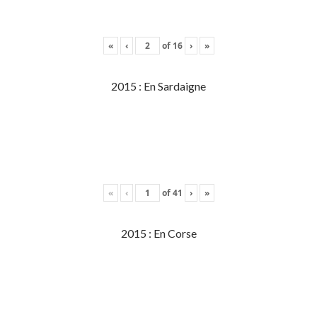
«
‹
of
16
›
»
2015 : En Sardaigne
«
‹
of
41
›
»
2015 : En Corse