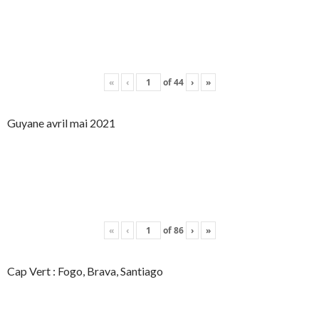
«
‹
of
44
›
»
Guyane avril mai 2021
«
‹
of
86
›
»
Cap Vert : Fogo, Brava, Santiago