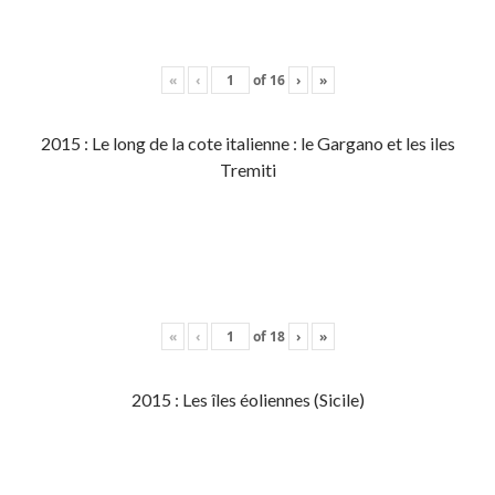
«
‹
of
16
›
»
2015 : Le long de la cote italienne : le Gargano et les iles
Tremiti
«
‹
of
18
›
»
2015 : Les îles éoliennes (Sicile)