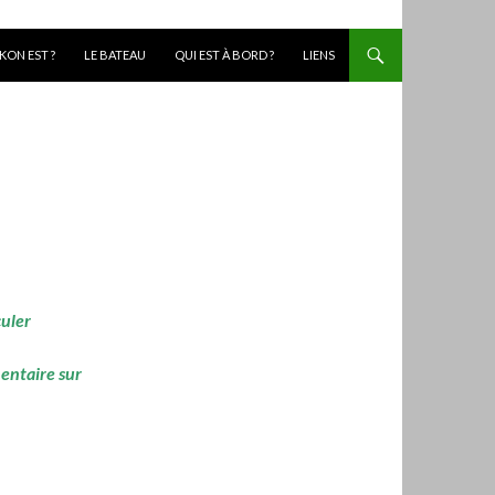
KON EST ?
LE BATEAU
QUI EST À BORD ?
LIENS
culer
mentaire sur