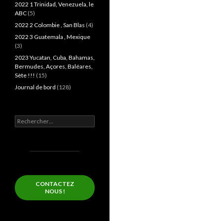
2022 1 Trinidad, Venezuela, le
ABC
(5)
2022 2 Colombie , San Blas
(4)
2022 3 Guatemala , Mexique
(3)
2023 Yucatan, Cuba, Bahamas,
Bermudes, Açores, Baléares,
Sète !!!
(15)
Journal de bord
(128)
Rechercher :
CONTACTEZ
NOUS !