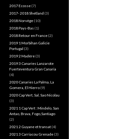
2017 Ecosse
(7)
2017- 2018 Shetland
(3)
2018 Norvège
(10)
2018 Pays-Bas
(1)
2018 Retour en France
(2)
2019 1 Morbihan Galicie
Portugal
(3)
2019 2 Madère
(3)
2019 3 Canaries Lanzarote
Fuerteventura Gran Canaria
(4)
2020 Canaries La Palma, La
Gomera, El Hierro
(9)
2020 Cap Vert, Sal, Sao Nicolau
(3)
2021 1 Cap Vert : Mindelo, San
Antao, Brava, Fogo,Santiago
(2)
2021 2 Guyane et transat
(4)
2021 3 Carriacou Grenade
(3)