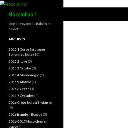
Recherche
Nocciolino !
blog de voyage de Babeth et
Xavier
ARCHIVES
2015 1 Corse Sardaigne
Eoliennes Sicile
(10)
2015 2 Italie
(3)
2015 3 Croatie
(3)
2015 4 Montenegro
(1)
2015 5 Albanie
(1)
2015 6 Grèce
(1)
2015 7 Cyclades
(4)
2016 Crête Sicile à Bretagne
(9)
2016 Irlande – Ecosse
(5)
2016-2017 Nocciolino en
travo
(4)