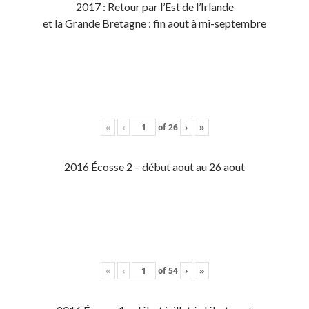
2017 : Retour par l’Est de l’Irlande
et la Grande Bretagne : fin aout à mi-septembre
«
‹
of
26
›
»
2016 Écosse 2 – début aout au 26 aout
«
‹
of
54
›
»