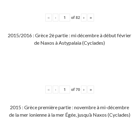
«
‹
of
82
›
»
2015/2016 : Grèce 2è partie : mi décembre à début février
de Naxos à Astypalaia (Cyclades)
«
‹
of
70
›
»
2015 : Grèce première partie : novembre à mi-décembre
de la mer ionienne à la mer Égée, jusqu’à Naxos (Cyclades)