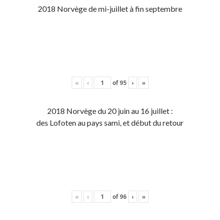
2018 Norvège de mi-juillet à fin septembre
«
‹
of
95
›
»
2018 Norvège du 20 juin au 16 juillet :
des Lofoten au pays sami, et début du retour
«
‹
of
96
›
»