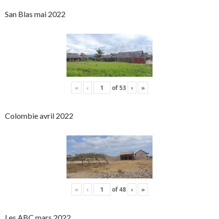
San Blas mai 2022
«
‹
of
53
›
»
Colombie avril 2022
«
‹
of
48
›
»
Les ABC mars 2022