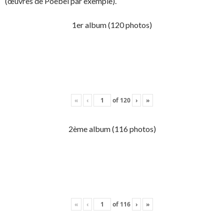
(œuvres de Poebel par exemple).
1er album (120 photos)
«
‹
of
120
›
»
2ème album (116 photos)
«
‹
of
116
›
»