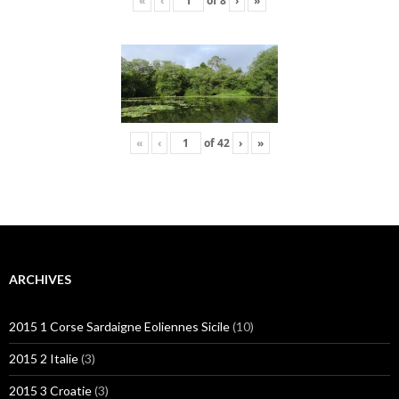
«
‹
of
8
›
»
«
‹
of
42
›
»
ARCHIVES
2015 1 Corse Sardaigne Eoliennes Sicile
(10)
2015 2 Italie
(3)
2015 3 Croatie
(3)