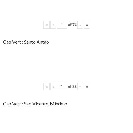
«
‹
of
74
›
»
Cap Vert : Santo Antao
«
‹
of
33
›
»
Cap Vert : Sao Vicente, Mindelo