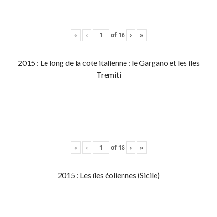
«
‹
of
16
›
»
2015 : Le long de la cote italienne : le Gargano et les iles
Tremiti
«
‹
of
18
›
»
2015 : Les îles éoliennes (Sicile)