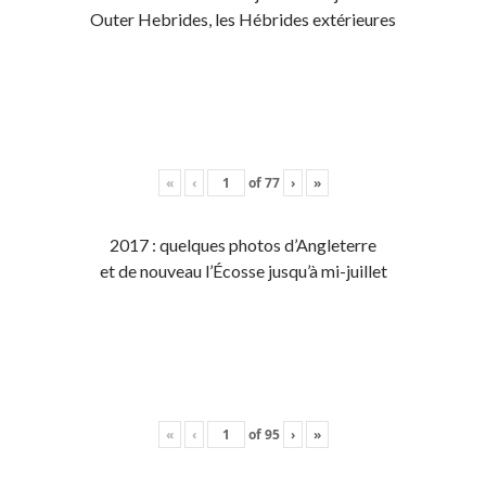
Outer Hebrides, les Hébrides extérieures
«
‹
of
77
›
»
2017 : quelques photos d’Angleterre
et de nouveau l’Écosse jusqu’à mi-juillet
«
‹
of
95
›
»