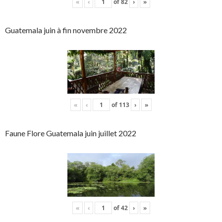
«
‹
of
82
›
»
Guatemala juin à fin novembre 2022
«
‹
of
113
›
»
Faune Flore Guatemala juin juillet 2022
«
‹
of
42
›
»