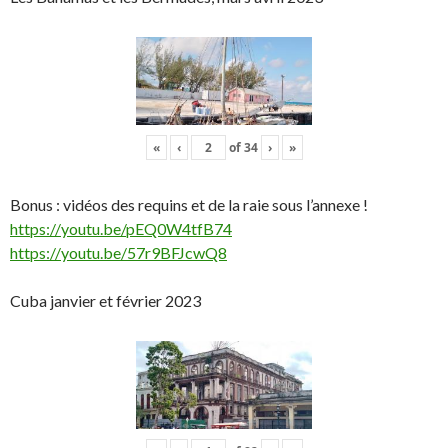
«
‹
of
34
›
»
Bonus : vidéos des requins et de la raie sous l’annexe !
https://youtu.be/pEQ0W4tfB74
https://youtu.be/57r9BFJcwQ8
Cuba janvier et février 2023