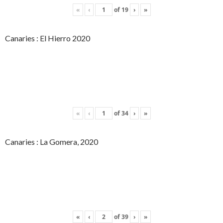
«
‹
of
19
›
»
Canaries : El Hierro 2020
«
‹
of
34
›
»
Canaries : La Gomera, 2020
«
‹
of
39
›
»