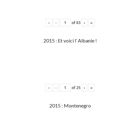
«
‹
of
83
›
»
2015 : Et voici l’ Albanie !
«
‹
of
25
›
»
2015 : Montenegro