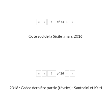
«
‹
of
73
›
»
Cote sud de la Sicile : mars 2016
«
‹
of
36
›
»
2016 : Grèce dernière partie (février) : Santorini et Kriti