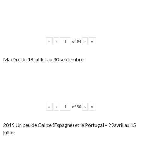
«
‹
of
64
›
»
Madère du 18 juillet au 30 septembre
«
‹
of
50
›
»
2019 Un peu de Galice (Espagne) et le Portugal – 29avril au 15
juillet