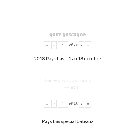
golfe gascogne
«
‹
of
78
›
»
2018 Pays bas – 1 au 18 octobre
Lauwersoog voisins
de ponton
«
‹
of
48
›
»
Pays bas spécial bateaux