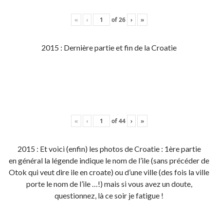
«
‹
of
26
›
»
2015 : Dernière partie et fin de la Croatie
«
‹
of
44
›
»
2015 : Et voici (enfin) les photos de Croatie : 1ère partie
en général la légende indique le nom de l’ile (sans précéder de
Otok qui veut dire ile en croate) ou d’une ville (des fois la ville
porte le nom de l’ile …!) mais si vous avez un doute,
questionnez, là ce soir je fatigue !