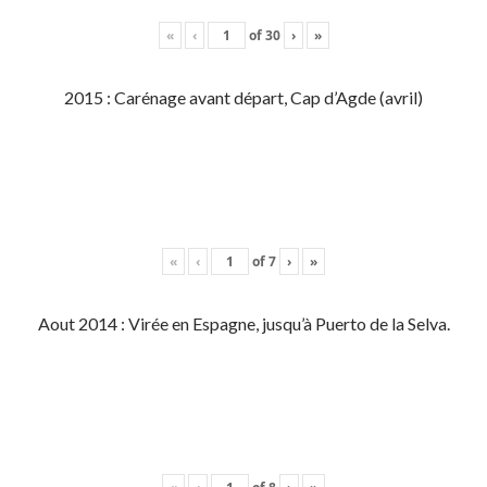
«
‹
of
30
›
»
2015 : Carénage avant départ, Cap d’Agde (avril)
«
‹
of
7
›
»
Aout 2014 : Virée en Espagne, jusqu’à Puerto de la Selva.