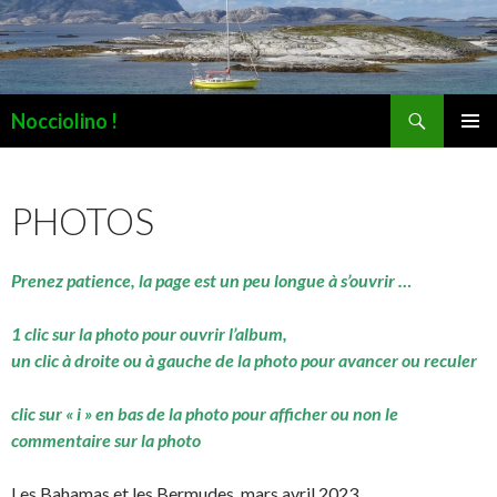
Recherche
Nocciolino !
ALLER
MENU
AU
PRINCI
CONTENU
PHOTOS
Prenez patience, la page est un peu longue à s’ouvrir …
1 clic sur la photo pour ouvrir l’album,
un clic à droite ou à gauche de la photo pour avancer ou reculer
clic sur « i » en bas de la photo pour afficher ou non le
commentaire sur la photo
Les Bahamas et les Bermudes, mars avril 2023