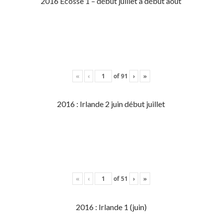
2016 Écosse 1 – début juillet à début aout
«
‹
of
91
›
»
2016 : Irlande 2 juin début juillet
«
‹
of
51
›
»
2016 : Irlande 1 (juin)