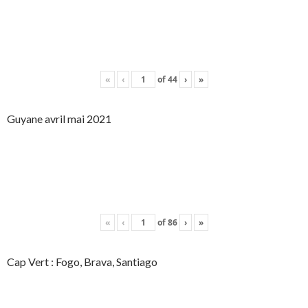
«
‹
of
44
›
»
Guyane avril mai 2021
«
‹
of
86
›
»
Cap Vert : Fogo, Brava, Santiago