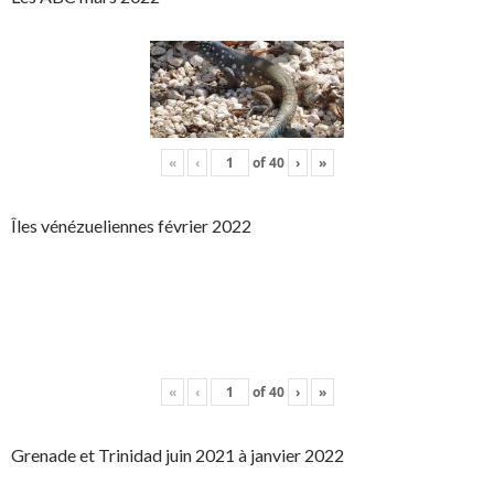
«
‹
of
40
›
»
Îles vénézueliennes février 2022
«
‹
of
40
›
»
Grenade et Trinidad juin 2021 à janvier 2022