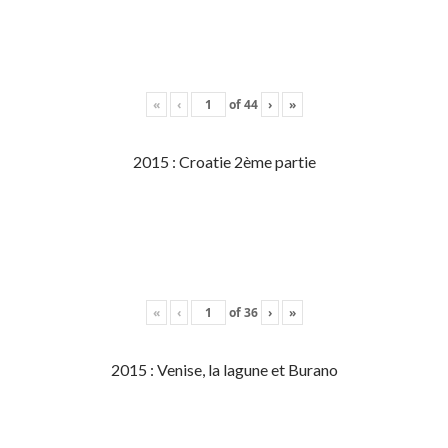
«
‹
of
44
›
»
2015 : Croatie 2ème partie
«
‹
of
36
›
»
2015 : Venise, la lagune et Burano