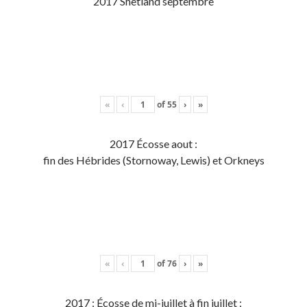
2017 Shetland septembre
«
‹
of
55
›
»
2017 Écosse aout :
fin des Hébrides (Stornoway, Lewis) et Orkneys
«
‹
of
76
›
»
2017 : Écosse de mi-juillet à fin juillet :