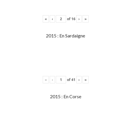
«
‹
of
16
›
»
2015 : En Sardaigne
«
‹
of
41
›
»
2015 : En Corse