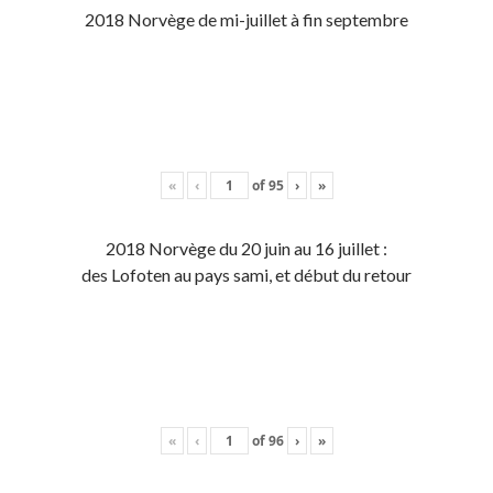
2018 Norvège de mi-juillet à fin septembre
«
‹
of
95
›
»
2018 Norvège du 20 juin au 16 juillet :
des Lofoten au pays sami, et début du retour
«
‹
of
96
›
»