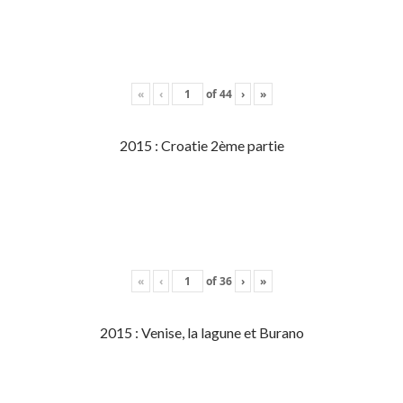
«
‹
of
44
›
»
2015 : Croatie 2ème partie
«
‹
of
36
›
»
2015 : Venise, la lagune et Burano