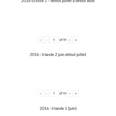
2016 Écosse 1 – début juillet à début aout
«
‹
of
91
›
»
2016 : Irlande 2 juin début juillet
«
‹
of
51
›
»
2016 : Irlande 1 (juin)