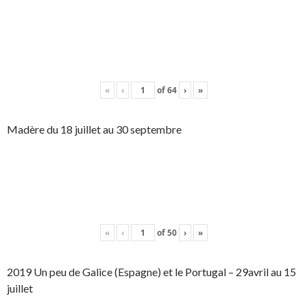
«
‹
of
64
›
»
Madère du 18 juillet au 30 septembre
«
‹
of
50
›
»
2019 Un peu de Galice (Espagne) et le Portugal – 29avril au 15
juillet