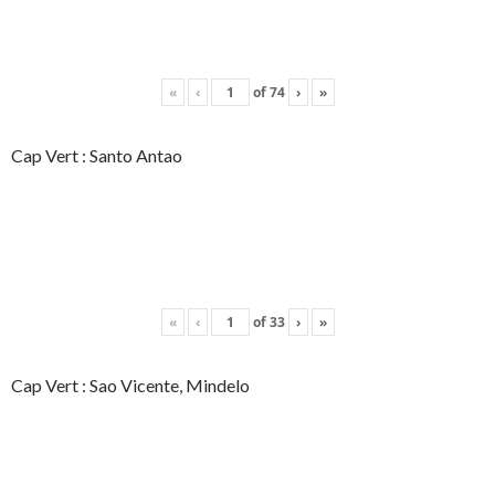
«
‹
of
74
›
»
Cap Vert : Santo Antao
«
‹
of
33
›
»
Cap Vert : Sao Vicente, Mindelo