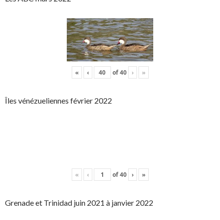
«
‹
of
40
›
»
Îles vénézueliennes février 2022
«
‹
of
40
›
»
Grenade et Trinidad juin 2021 à janvier 2022