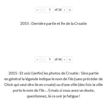
«
‹
of
26
›
»
2015 : Dernière partie et fin de la Croatie
«
‹
of
44
›
»
2015 : Et voici (enfin) les photos de Croatie : 1ère partie
en général la légende indique le nom de l’ile (sans précéder de
Otok qui veut dire ile en croate) ou d’une ville (des fois la ville
porte le nom de l’ile …!) mais si vous avez un doute,
questionnez, là ce soir je fatigue !