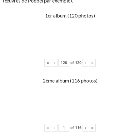
(œuvres de Poebel par exemple).
1er album (120 photos)
«
‹
of
120
›
»
2ème album (116 photos)
«
‹
of
116
›
»