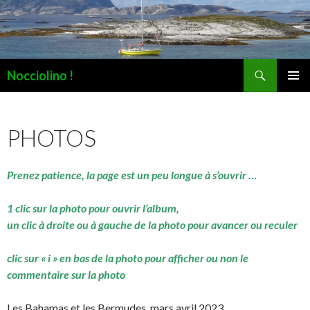
Recherche
Nocciolino !
ALLER
MENU
AU
PRINCI
CONTENU
PHOTOS
Prenez patience, la page est un peu longue à s’ouvrir …
1 clic sur la photo pour ouvrir l’album,
un clic à droite ou à gauche de la photo pour avancer ou reculer
clic sur « i » en bas de la photo pour afficher ou non le
commentaire sur la photo
Les Bahamas et les Bermudes, mars avril 2023