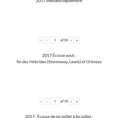
2017 Shetland septembre
«
‹
of
55
›
»
2017 Écosse aout :
fin des Hébrides (Stornoway, Lewis) et Orkneys
«
‹
of
76
›
»
2017 : Écosse de mi-juillet à fin juillet :