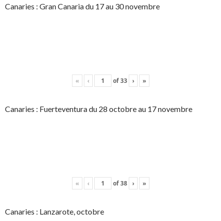
Canaries : Gran Canaria du 17 au 30 novembre
«
‹
of
33
›
»
Canaries : Fuerteventura du 28 octobre au 17 novembre
«
‹
of
38
›
»
Canaries : Lanzarote, octobre