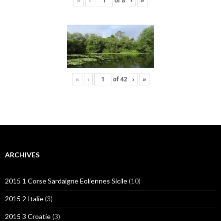
«
‹
of
8
›
»
«
‹
of
42
›
»
ARCHIVES
2015 1 Corse Sardaigne Eoliennes Sicile
(10)
2015 2 Italie
(3)
2015 3 Croatie
(3)