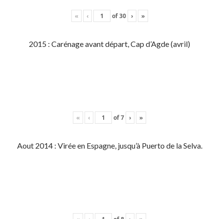
«
‹
of
30
›
»
2015 : Carénage avant départ, Cap d’Agde (avril)
«
‹
of
7
›
»
Aout 2014 : Virée en Espagne, jusqu’à Puerto de la Selva.