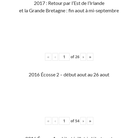
2017 : Retour par l’Est de l’Irlande
et la Grande Bretagne : fin aout à mi-septembre
«
‹
of
26
›
»
2016 Écosse 2 – début aout au 26 aout
«
‹
of
54
›
»