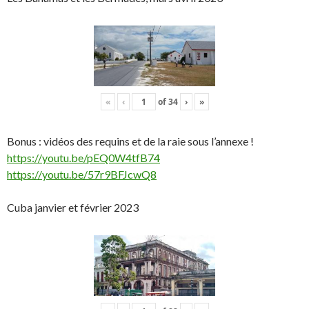
«
‹
of
34
›
»
Bonus : vidéos des requins et de la raie sous l’annexe !
https://youtu.be/pEQ0W4tfB74
https://youtu.be/57r9BFJcwQ8
Cuba janvier et février 2023