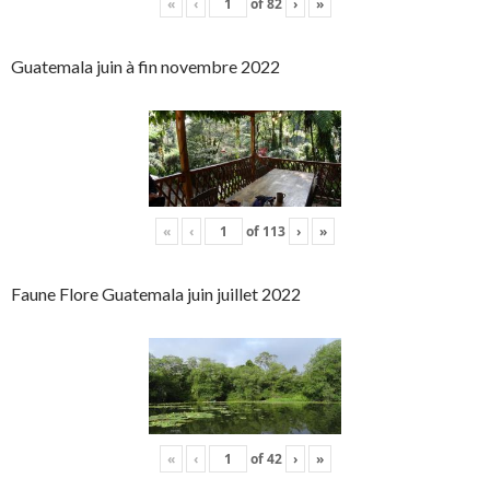
«
‹
of
82
›
»
Guatemala juin à fin novembre 2022
«
‹
of
113
›
»
Faune Flore Guatemala juin juillet 2022
«
‹
of
42
›
»