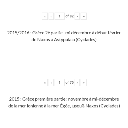
«
‹
of
82
›
»
2015/2016 : Grèce 2è partie : mi décembre à début février
de Naxos à Astypalaia (Cyclades)
«
‹
of
70
›
»
2015 : Grèce première partie : novembre à mi-décembre
de la mer ionienne à la mer Égée, jusqu’à Naxos (Cyclades)