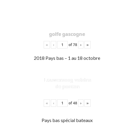
golfe gascogne
«
‹
of
78
›
»
2018 Pays bas – 1 au 18 octobre
Lauwersoog voisins
de ponton
«
‹
of
48
›
»
Pays bas spécial bateaux