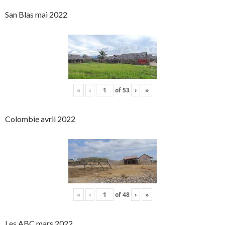
San Blas mai 2022
«
‹
of
53
›
»
Colombie avril 2022
«
‹
of
48
›
»
Les ABC mars 2022