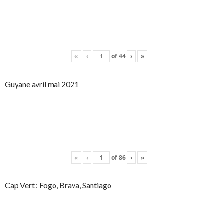
«
‹
of
44
›
»
Guyane avril mai 2021
«
‹
of
86
›
»
Cap Vert : Fogo, Brava, Santiago