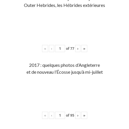
Outer Hebrides, les Hébrides extérieures
«
‹
of
77
›
»
2017 : quelques photos d’Angleterre
et de nouveau l’Écosse jusqu’à mi-juillet
«
‹
of
95
›
»