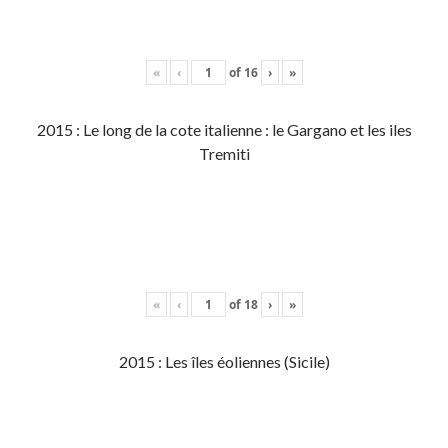
«
‹
of
16
›
»
2015 : Le long de la cote italienne : le Gargano et les iles
Tremiti
«
‹
of
18
›
»
2015 : Les îles éoliennes (Sicile)