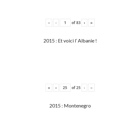
«
‹
of
83
›
»
2015 : Et voici l’ Albanie !
«
‹
of
25
›
»
2015 : Montenegro