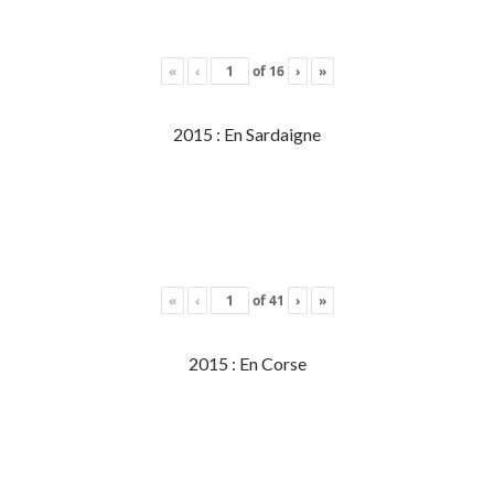
«
‹
of
16
›
»
2015 : En Sardaigne
«
‹
of
41
›
»
2015 : En Corse