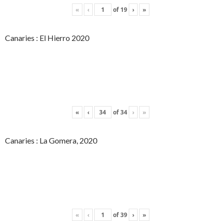
«
‹
of
19
›
»
Canaries : El Hierro 2020
«
‹
of
34
›
»
Canaries : La Gomera, 2020
«
‹
of
39
›
»