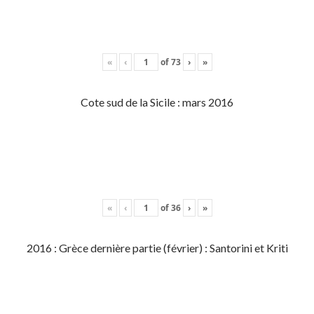
«
‹
of
73
›
»
Cote sud de la Sicile : mars 2016
«
‹
of
36
›
»
2016 : Grèce dernière partie (février) : Santorini et Kriti