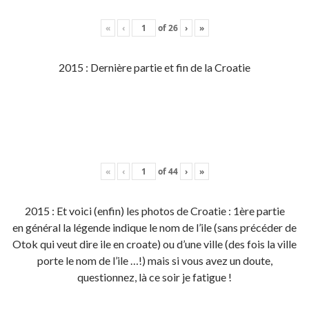
«
‹
of
26
›
»
2015 : Dernière partie et fin de la Croatie
«
‹
of
44
›
»
2015 : Et voici (enfin) les photos de Croatie : 1ère partie
en général la légende indique le nom de l’ile (sans précéder de
Otok qui veut dire ile en croate) ou d’une ville (des fois la ville
porte le nom de l’ile …!) mais si vous avez un doute,
questionnez, là ce soir je fatigue !