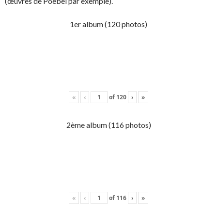
(œuvres de Poebel par exemple).
1er album (120 photos)
«
‹
of
120
›
»
2ème album (116 photos)
«
‹
of
116
›
»