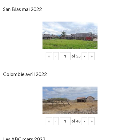
San Blas mai 2022
«
‹
of
53
›
»
Colombie avril 2022
«
‹
of
48
›
»
Les ABC mars 2022