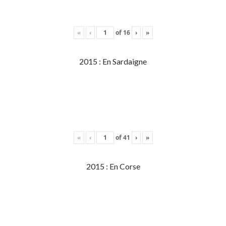
«
‹
of
16
›
»
2015 : En Sardaigne
«
‹
of
41
›
»
2015 : En Corse