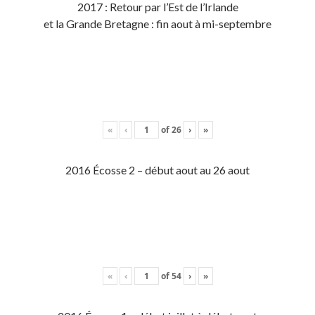
2017 : Retour par l’Est de l’Irlande
et la Grande Bretagne : fin aout à mi-septembre
«
‹
of
26
›
»
2016 Écosse 2 – début aout au 26 aout
«
‹
of
54
›
»