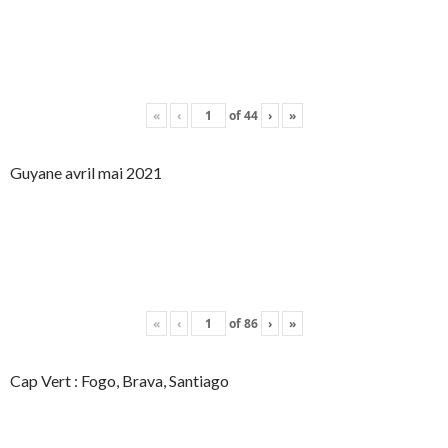
«
‹
of
44
›
»
Guyane avril mai 2021
«
‹
of
86
›
»
Cap Vert : Fogo, Brava, Santiago