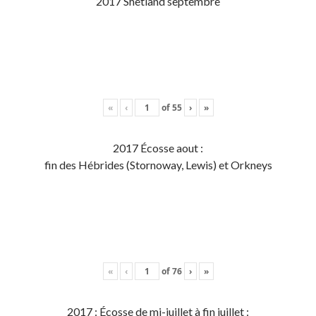
2017 Shetland septembre
«
‹
of
55
›
»
2017 Écosse aout :
fin des Hébrides (Stornoway, Lewis) et Orkneys
«
‹
of
76
›
»
2017 : Écosse de mi-juillet à fin juillet :