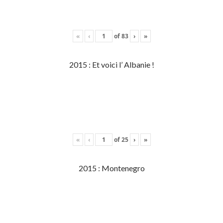
«
‹
of
83
›
»
2015 : Et voici l’ Albanie !
«
‹
of
25
›
»
2015 : Montenegro