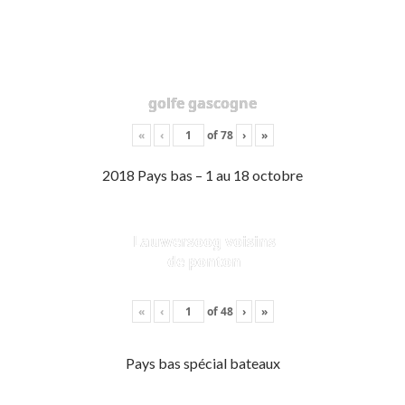
golfe gascogne
«
‹
of
78
›
»
2018 Pays bas – 1 au 18 octobre
Lauwersoog voisins
de ponton
«
‹
of
48
›
»
Pays bas spécial bateaux