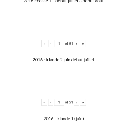
2016 Écosse 1 – début juillet à début aout
«
‹
of
91
›
»
2016 : Irlande 2 juin début juillet
«
‹
of
51
›
»
2016 : Irlande 1 (juin)