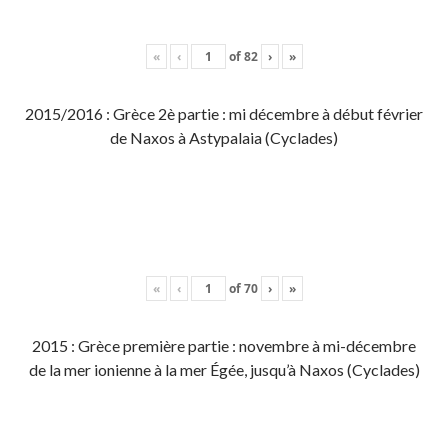
«
‹
of
82
›
»
2015/2016 : Grèce 2è partie : mi décembre à début février
de Naxos à Astypalaia (Cyclades)
«
‹
of
70
›
»
2015 : Grèce première partie : novembre à mi-décembre
de la mer ionienne à la mer Égée, jusqu’à Naxos (Cyclades)