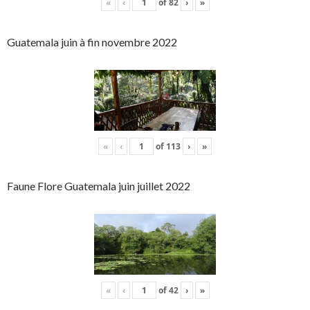
«
‹
of
82
›
»
Guatemala juin à fin novembre 2022
«
‹
of
113
›
»
Faune Flore Guatemala juin juillet 2022
«
‹
of
42
›
»