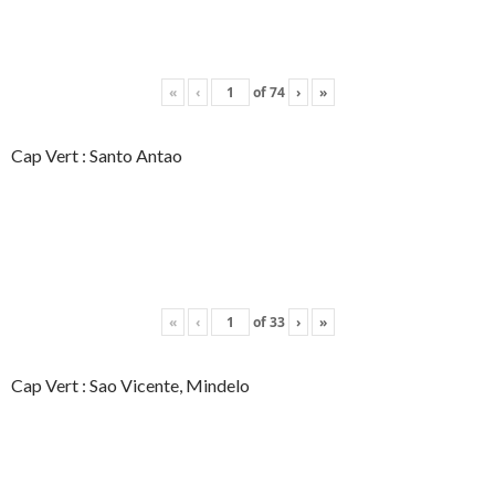
«
‹
of
74
›
»
Cap Vert : Santo Antao
«
‹
of
33
›
»
Cap Vert : Sao Vicente, Mindelo