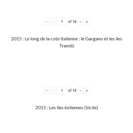
«
‹
of
16
›
»
2015 : Le long de la cote italienne : le Gargano et les iles
Tremiti
«
‹
of
18
›
»
2015 : Les îles éoliennes (Sicile)