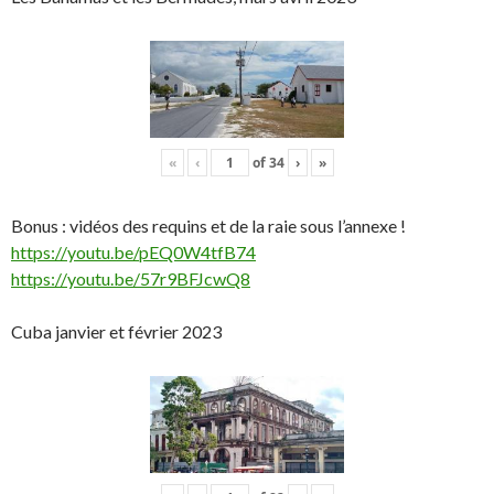
«
‹
of
34
›
»
Bonus : vidéos des requins et de la raie sous l’annexe !
https://youtu.be/pEQ0W4tfB74
https://youtu.be/57r9BFJcwQ8
Cuba janvier et février 2023