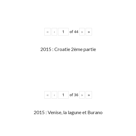
«
‹
of
44
›
»
2015 : Croatie 2ème partie
«
‹
of
36
›
»
2015 : Venise, la lagune et Burano