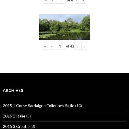
«
‹
of
8
›
»
«
‹
of
42
›
»
ARCHIVES
2015 1 Corse Sardaigne Eoliennes Sicile
(10)
2015 2 Italie
(3)
2015 3 Croatie
(3)