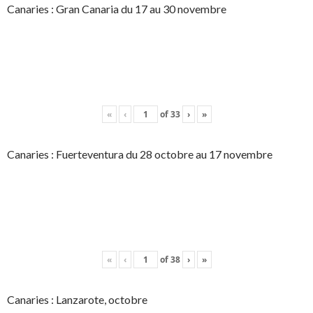
Canaries : Gran Canaria du 17 au 30 novembre
«
‹
of
33
›
»
Canaries : Fuerteventura du 28 octobre au 17 novembre
«
‹
of
38
›
»
Canaries : Lanzarote, octobre