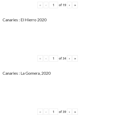
«
‹
of
19
›
»
Canaries : El Hierro 2020
«
‹
of
34
›
»
Canaries : La Gomera, 2020
«
‹
of
39
›
»