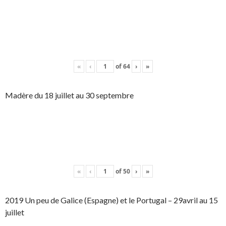
«
‹
of
64
›
»
Madère du 18 juillet au 30 septembre
«
‹
of
50
›
»
2019 Un peu de Galice (Espagne) et le Portugal – 29avril au 15
juillet