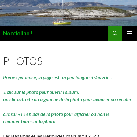
Recherche
Nocciolino !
ALLER
MENU
AU
PRINCI
CONTENU
PHOTOS
Prenez patience, la page est un peu longue à s’ouvrir …
1 clic sur la photo pour ouvrir l’album,
un clic à droite ou à gauche de la photo pour avancer ou reculer
clic sur « i » en bas de la photo pour afficher ou non le
commentaire sur la photo
Les Bahamas et les Bermudes, mars avril 2023