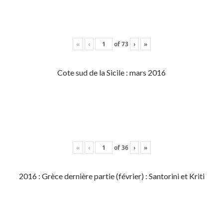
«
‹
of
73
›
»
Cote sud de la Sicile : mars 2016
«
‹
of
36
›
»
2016 : Grèce dernière partie (février) : Santorini et Kriti