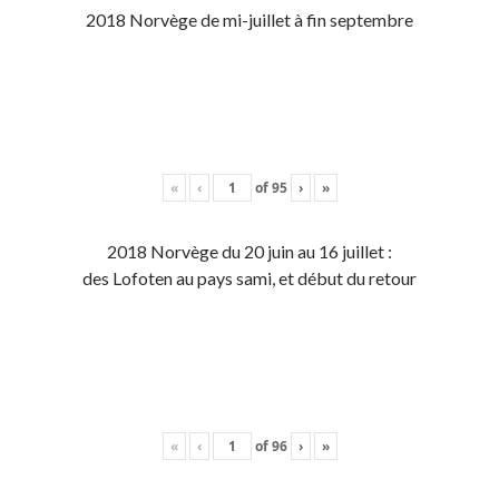
2018 Norvège de mi-juillet à fin septembre
«
‹
of
95
›
»
2018 Norvège du 20 juin au 16 juillet :
des Lofoten au pays sami, et début du retour
«
‹
of
96
›
»