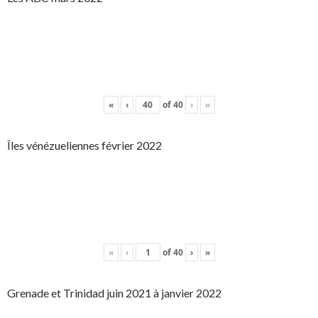
«
‹
of
40
›
»
Îles vénézueliennes février 2022
«
‹
of
40
›
»
Grenade et Trinidad juin 2021 à janvier 2022