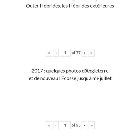
Outer Hebrides, les Hébrides extérieures
«
‹
of
77
›
»
2017 : quelques photos d’Angleterre
et de nouveau l’Écosse jusqu’à mi-juillet
«
‹
of
95
›
»