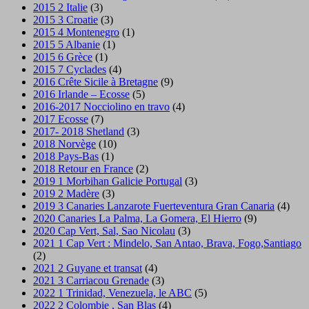
2015 2 Italie
(3)
2015 3 Croatie
(3)
2015 4 Montenegro
(1)
2015 5 Albanie
(1)
2015 6 Grèce
(1)
2015 7 Cyclades
(4)
2016 Crête Sicile à Bretagne
(9)
2016 Irlande – Ecosse
(5)
2016-2017 Nocciolino en travo
(4)
2017 Ecosse
(7)
2017- 2018 Shetland
(3)
2018 Norvège
(10)
2018 Pays-Bas
(1)
2018 Retour en France
(2)
2019 1 Morbihan Galicie Portugal
(3)
2019 2 Madère
(3)
2019 3 Canaries Lanzarote Fuerteventura Gran Canaria
(4)
2020 Canaries La Palma, La Gomera, El Hierro
(9)
2020 Cap Vert, Sal, Sao Nicolau
(3)
2021 1 Cap Vert : Mindelo, San Antao, Brava, Fogo,Santiago
(2)
2021 2 Guyane et transat
(4)
2021 3 Carriacou Grenade
(3)
2022 1 Trinidad, Venezuela, le ABC
(5)
2022 2 Colombie , San Blas
(4)