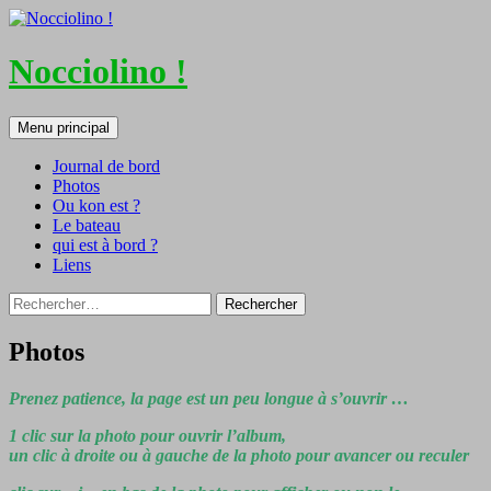
Nocciolino !
Recherche
Aller
Menu principal
au
contenu
Journal de bord
Photos
Ou kon est ?
Le bateau
qui est à bord ?
Liens
Rechercher :
Photos
Prenez patience, la page est un peu longue à s’ouvrir …
1 clic sur la photo pour ouvrir l’album,
un clic à droite ou à gauche de la photo pour avancer ou reculer