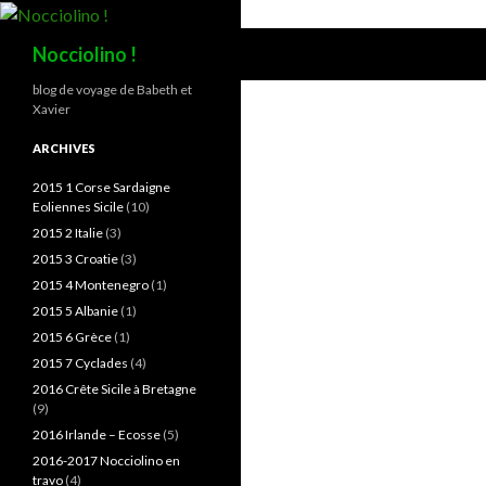
Recherche
Nocciolino !
blog de voyage de Babeth et
Xavier
ARCHIVES
2015 1 Corse Sardaigne
Eoliennes Sicile
(10)
2015 2 Italie
(3)
2015 3 Croatie
(3)
2015 4 Montenegro
(1)
2015 5 Albanie
(1)
2015 6 Grèce
(1)
2015 7 Cyclades
(4)
2016 Crête Sicile à Bretagne
(9)
2016 Irlande – Ecosse
(5)
2016-2017 Nocciolino en
travo
(4)