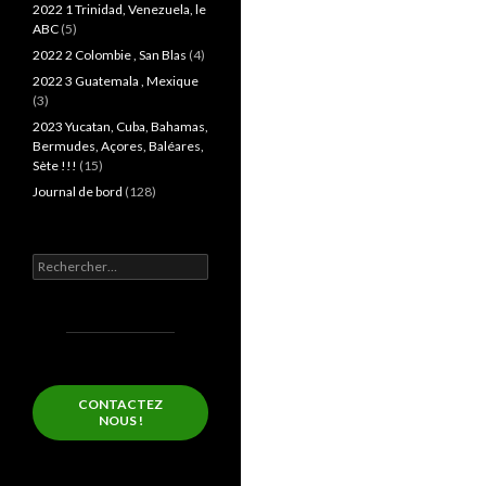
2022 1 Trinidad, Venezuela, le
ABC
(5)
2022 2 Colombie , San Blas
(4)
2022 3 Guatemala , Mexique
(3)
2023 Yucatan, Cuba, Bahamas,
Bermudes, Açores, Baléares,
Sète !!!
(15)
Journal de bord
(128)
Rechercher :
CONTACTEZ
NOUS !