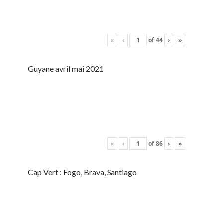
«
‹
of
44
›
»
Guyane avril mai 2021
«
‹
of
86
›
»
Cap Vert : Fogo, Brava, Santiago