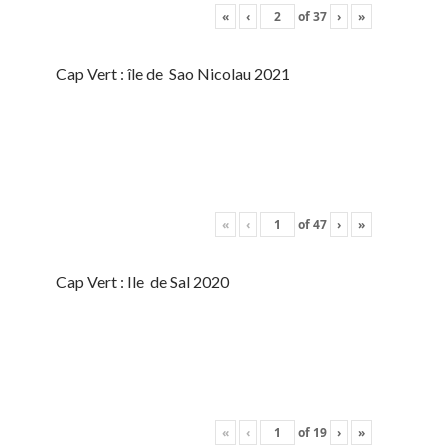
«
‹
of
37
›
»
Cap Vert : île de Sao Nicolau 2021
«
‹
of
47
›
»
Cap Vert : Ile de Sal 2020
«
‹
of
19
›
»