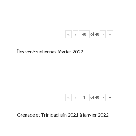
«
‹
of
40
›
»
Îles vénézueliennes février 2022
«
‹
of
40
›
»
Grenade et Trinidad juin 2021 à janvier 2022