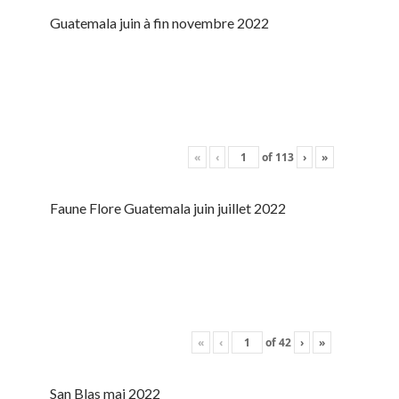
Guatemala juin à fin novembre 2022
«
‹
of
113
›
»
Faune Flore Guatemala juin juillet 2022
«
‹
of
42
›
»
San Blas mai 2022