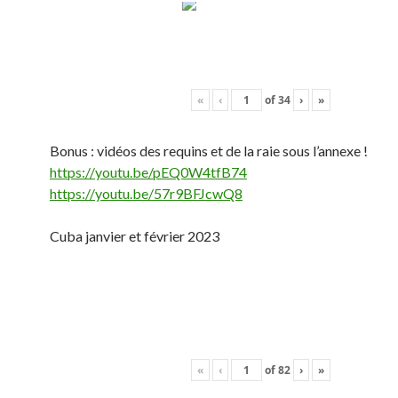
«
‹
of
34
›
»
Bonus : vidéos des requins et de la raie sous l’annexe !
https://youtu.be/pEQ0W4tfB74
https://youtu.be/57r9BFJcwQ8
Cuba janvier et février 2023
«
‹
of
82
›
»