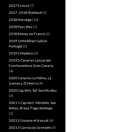
2017 Ecosse
(7)
2017- 2018 Shetland
(3)
2018 Norvège
(10)
2018 Pays-Bas
(1)
2018 Retour en France
(2)
2019 1 Morbihan Galicie
Portugal
(3)
2019 2 Madère
(3)
2019 3 Canaries Lanzarote
Fuerteventura Gran Canaria
(4)
2020 Canaries La Palma, La
Gomera, El Hierro
(9)
2020 Cap Vert, Sal, Sao Nicolau
(3)
2021 1 Cap Vert : Mindelo, San
Antao, Brava, Fogo,Santiago
(2)
2021 2 Guyane et transat
(4)
2021 3 Carriacou Grenade
(3)