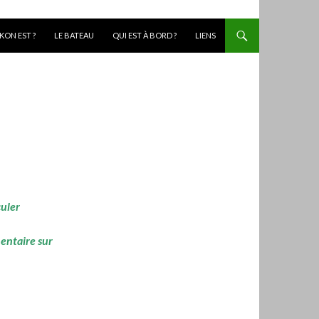
KON EST ?
LE BATEAU
QUI EST À BORD ?
LIENS
culer
mentaire sur