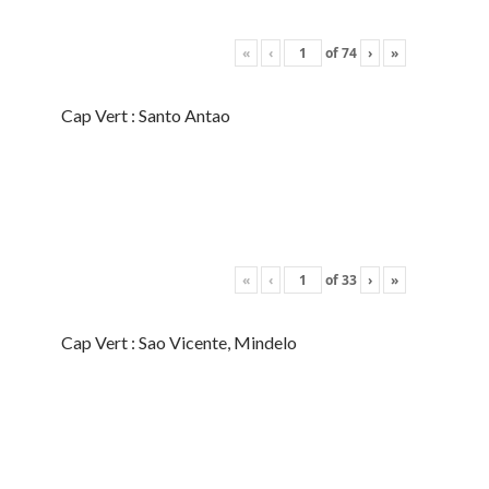
«
‹
of
74
›
»
Cap Vert : Santo Antao
«
‹
of
33
›
»
Cap Vert : Sao Vicente, Mindelo