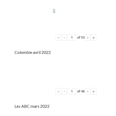
«
‹
of
53
›
»
Colombie avril 2022
«
‹
of
48
›
»
Les ABC mars 2022