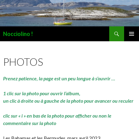
Recherche
Nocciolino !
ALLER
MENU
AU
PRINCI
CONTENU
PHOTOS
Prenez patience, la page est un peu longue à s’ouvrir …
1 clic sur la photo pour ouvrir l’album,
un clic à droite ou à gauche de la photo pour avancer ou reculer
clic sur « i » en bas de la photo pour afficher ou non le
commentaire sur la photo
Les Bahamas et les Bermudes, mars avril 2023