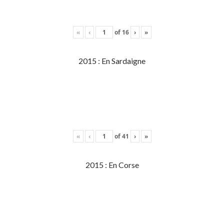
«
‹
of
16
›
»
2015 : En Sardaigne
«
‹
of
41
›
»
2015 : En Corse