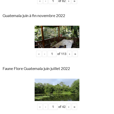
«
‹
of
82
›
»
Guatemala juin à fin novembre 2022
«
‹
of
113
›
»
Faune Flore Guatemala juin juillet 2022
«
‹
of
42
›
»