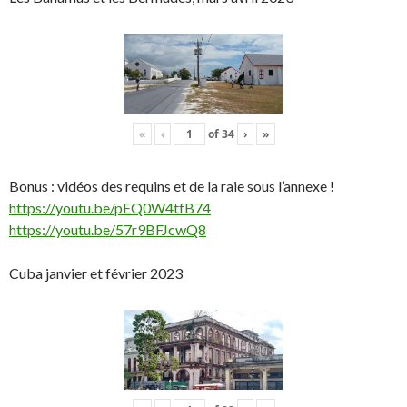
«
‹
of
34
›
»
Bonus : vidéos des requins et de la raie sous l’annexe !
https://youtu.be/pEQ0W4tfB74
https://youtu.be/57r9BFJcwQ8
Cuba janvier et février 2023