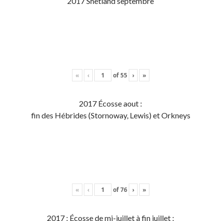
2017 Shetland septembre
«
‹
of
55
›
»
2017 Écosse aout :
fin des Hébrides (Stornoway, Lewis) et Orkneys
«
‹
of
76
›
»
2017 : Écosse de mi-juillet à fin juillet :