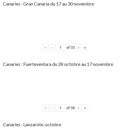
Canaries : Gran Canaria du 17 au 30 novembre
«
‹
of
33
›
»
Canaries : Fuerteventura du 28 octobre au 17 novembre
«
‹
of
38
›
»
Canaries : Lanzarote, octobre