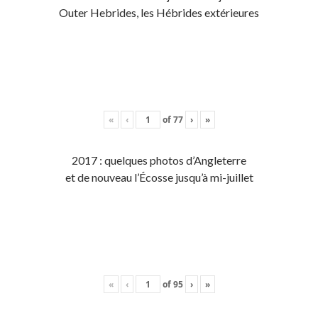
Outer Hebrides, les Hébrides extérieures
«
‹
of
77
›
»
2017 : quelques photos d’Angleterre
et de nouveau l’Écosse jusqu’à mi-juillet
«
‹
of
95
›
»