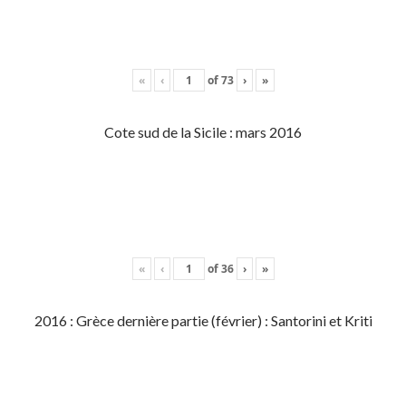
«
‹
of
73
›
»
Cote sud de la Sicile : mars 2016
«
‹
of
36
›
»
2016 : Grèce dernière partie (février) : Santorini et Kriti