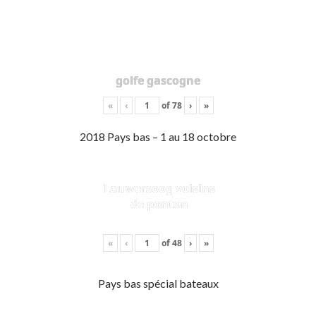
golfe gascogne
«
‹
of
78
›
»
2018 Pays bas – 1 au 18 octobre
Lauwersoog voisins
de ponton
«
‹
of
48
›
»
Pays bas spécial bateaux