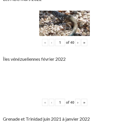
«
‹
of
40
›
»
Îles vénézueliennes février 2022
«
‹
of
40
›
»
Grenade et Trinidad juin 2021 à janvier 2022