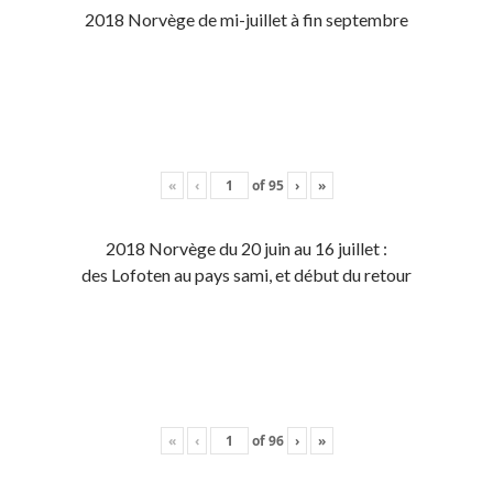
2018 Norvège de mi-juillet à fin septembre
«
‹
of
95
›
»
2018 Norvège du 20 juin au 16 juillet :
des Lofoten au pays sami, et début du retour
«
‹
of
96
›
»