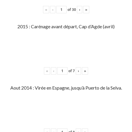
«
‹
of
30
›
»
2015 : Carénage avant départ, Cap d’Agde (avril)
«
‹
of
7
›
»
Aout 2014 : Virée en Espagne, jusqu’à Puerto de la Selva.