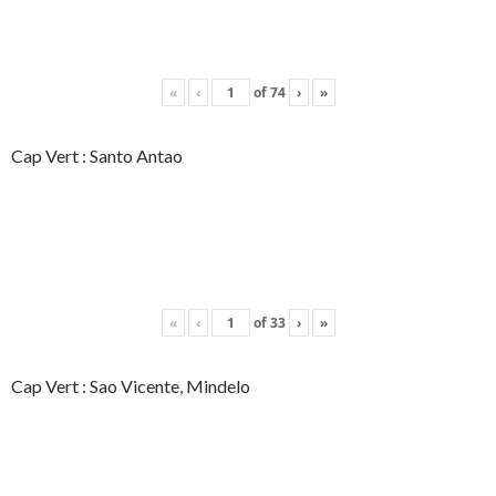
«
‹
of
74
›
»
Cap Vert : Santo Antao
«
‹
of
33
›
»
Cap Vert : Sao Vicente, Mindelo