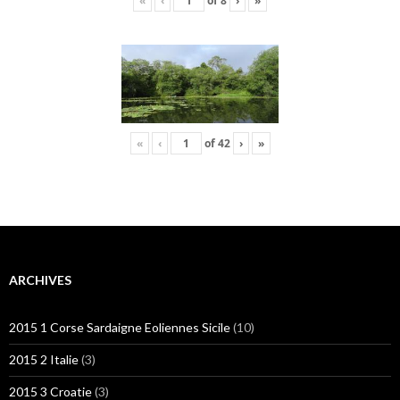
«
‹
of
8
›
»
«
‹
of
42
›
»
ARCHIVES
2015 1 Corse Sardaigne Eoliennes Sicile
(10)
2015 2 Italie
(3)
2015 3 Croatie
(3)