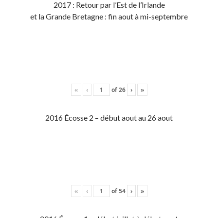
2017 : Retour par l’Est de l’Irlande
et la Grande Bretagne : fin aout à mi-septembre
«
‹
of
26
›
»
2016 Écosse 2 – début aout au 26 aout
«
‹
of
54
›
»