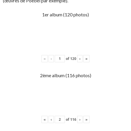
(œuvres de Poebel par exemple).
1er album (120 photos)
«
‹
of
120
›
»
2ème album (116 photos)
«
‹
of
116
›
»