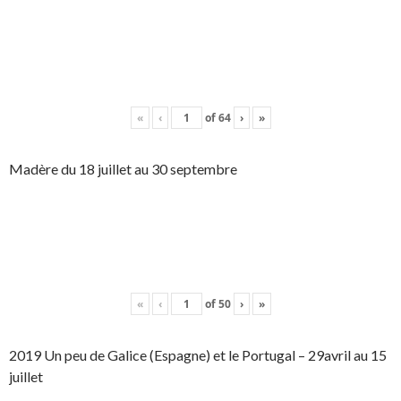
«
‹
of
64
›
»
Madère du 18 juillet au 30 septembre
«
‹
of
50
›
»
2019 Un peu de Galice (Espagne) et le Portugal – 29avril au 15
juillet