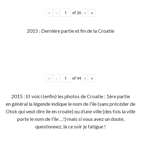
«
‹
of
26
›
»
2015 : Dernière partie et fin de la Croatie
«
‹
of
44
›
»
2015 : Et voici (enfin) les photos de Croatie : 1ère partie
en général la légende indique le nom de l’ile (sans précéder de
Otok qui veut dire ile en croate) ou d’une ville (des fois la ville
porte le nom de l’ile …!) mais si vous avez un doute,
questionnez, là ce soir je fatigue !