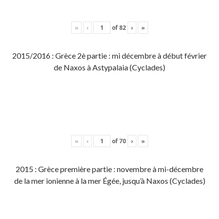
«
‹
of
82
›
»
2015/2016 : Grèce 2è partie : mi décembre à début février
de Naxos à Astypalaia (Cyclades)
«
‹
of
70
›
»
2015 : Grèce première partie : novembre à mi-décembre
de la mer ionienne à la mer Égée, jusqu’à Naxos (Cyclades)