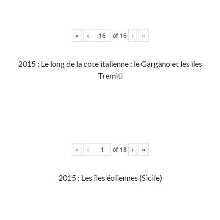
«
‹
of
16
›
»
2015 : Le long de la cote italienne : le Gargano et les iles
Tremiti
«
‹
of
18
›
»
2015 : Les îles éoliennes (Sicile)