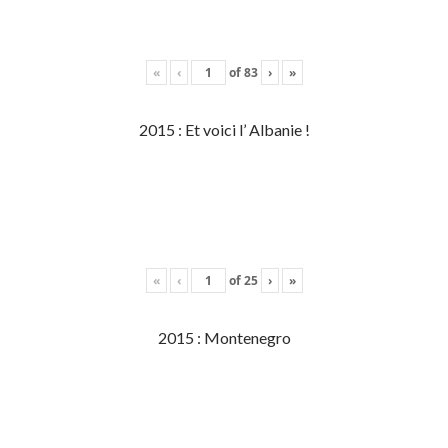
«
‹
of
83
›
»
2015 : Et voici l’ Albanie !
«
‹
of
25
›
»
2015 : Montenegro