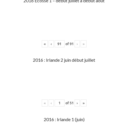
2016 Écosse 1 – début juillet à début aout
«
‹
of
91
›
»
2016 : Irlande 2 juin début juillet
«
‹
of
51
›
»
2016 : Irlande 1 (juin)