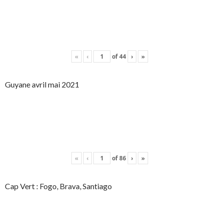
«
‹
of
44
›
»
Guyane avril mai 2021
«
‹
of
86
›
»
Cap Vert : Fogo, Brava, Santiago