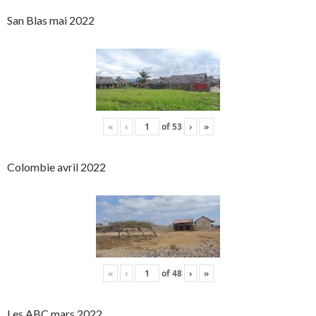
San Blas mai 2022
«
‹
of
53
›
»
Colombie avril 2022
«
‹
of
48
›
»
Les ABC mars 2022