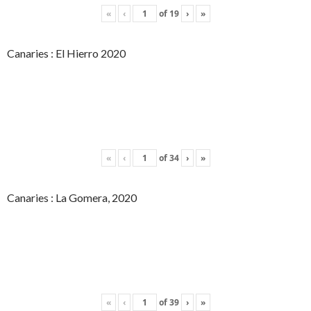
«
‹
of
19
›
»
Canaries : El Hierro 2020
«
‹
of
34
›
»
Canaries : La Gomera, 2020
«
‹
of
39
›
»