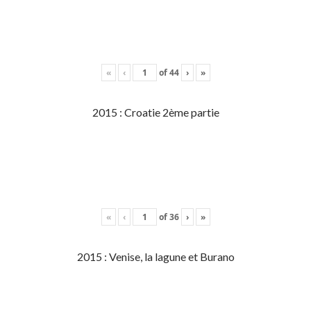
«
‹
of
44
›
»
2015 : Croatie 2ème partie
«
‹
of
36
›
»
2015 : Venise, la lagune et Burano