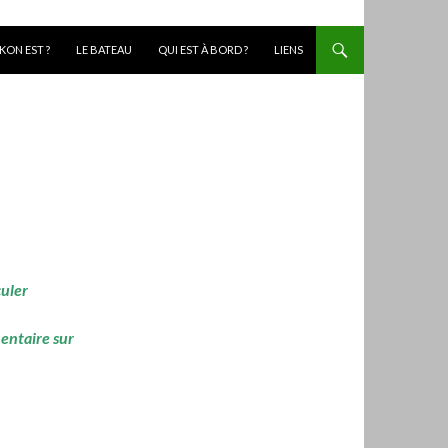
KON EST ?
LE BATEAU
QUI EST À BORD ?
LIENS
culer
mentaire sur