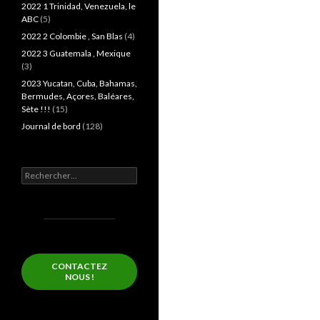
2022 1 Trinidad, Venezuela, le
ABC
(5)
2022 2 Colombie , San Blas
(4)
2022 3 Guatemala , Mexique
(3)
2023 Yucatan, Cuba, Bahamas,
Bermudes, Açores, Baléares,
Sète !!!
(15)
Journal de bord
(128)
Rechercher :
CONTACTEZ
NOUS !