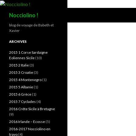
Recherche
Nocciolino !
blog de voyage de Babeth et
Xavier
ARCHIVES
2015 1 Corse Sardaigne
Eoliennes Sicile
(10)
2015 2 Italie
(3)
2015 3 Croatie
(3)
2015 4 Montenegro
(1)
2015 5 Albanie
(1)
2015 6 Grèce
(1)
2015 7 Cyclades
(4)
2016 Crête Sicile à Bretagne
(9)
2016 Irlande – Ecosse
(5)
2016-2017 Nocciolino en
travo
(4)