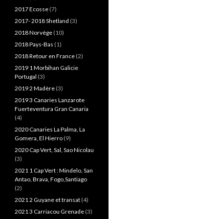
2017 Ecosse
(7)
2017- 2018 Shetland
(3)
2018 Norvège
(10)
2018 Pays-Bas
(1)
2018 Retour en France
(2)
2019 1 Morbihan Galicie
Portugal
(3)
2019 2 Madère
(3)
2019 3 Canaries Lanzarote
Fuerteventura Gran Canaria
(4)
2020 Canaries La Palma, La
Gomera, El Hierro
(9)
2020 Cap Vert, Sal, Sao Nicolau
(3)
2021 1 Cap Vert : Mindelo, San
Antao, Brava, Fogo,Santiago
(2)
2021 2 Guyane et transat
(4)
2021 3 Carriacou Grenade
(3)