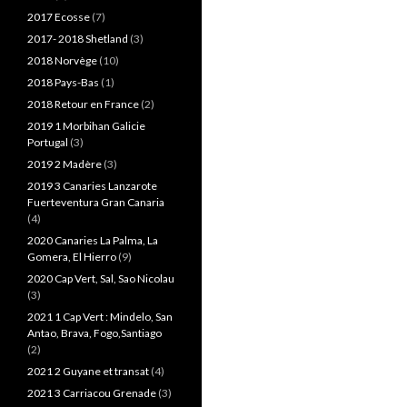
2017 Ecosse
(7)
2017- 2018 Shetland
(3)
2018 Norvège
(10)
2018 Pays-Bas
(1)
2018 Retour en France
(2)
2019 1 Morbihan Galicie
Portugal
(3)
2019 2 Madère
(3)
2019 3 Canaries Lanzarote
Fuerteventura Gran Canaria
(4)
2020 Canaries La Palma, La
Gomera, El Hierro
(9)
2020 Cap Vert, Sal, Sao Nicolau
(3)
2021 1 Cap Vert : Mindelo, San
Antao, Brava, Fogo,Santiago
(2)
2021 2 Guyane et transat
(4)
2021 3 Carriacou Grenade
(3)