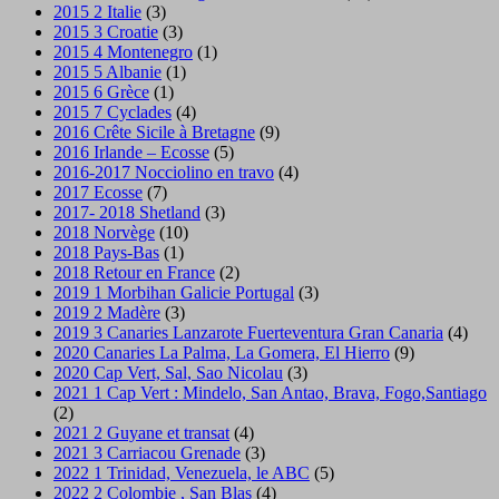
2015 2 Italie
(3)
2015 3 Croatie
(3)
2015 4 Montenegro
(1)
2015 5 Albanie
(1)
2015 6 Grèce
(1)
2015 7 Cyclades
(4)
2016 Crête Sicile à Bretagne
(9)
2016 Irlande – Ecosse
(5)
2016-2017 Nocciolino en travo
(4)
2017 Ecosse
(7)
2017- 2018 Shetland
(3)
2018 Norvège
(10)
2018 Pays-Bas
(1)
2018 Retour en France
(2)
2019 1 Morbihan Galicie Portugal
(3)
2019 2 Madère
(3)
2019 3 Canaries Lanzarote Fuerteventura Gran Canaria
(4)
2020 Canaries La Palma, La Gomera, El Hierro
(9)
2020 Cap Vert, Sal, Sao Nicolau
(3)
2021 1 Cap Vert : Mindelo, San Antao, Brava, Fogo,Santiago
(2)
2021 2 Guyane et transat
(4)
2021 3 Carriacou Grenade
(3)
2022 1 Trinidad, Venezuela, le ABC
(5)
2022 2 Colombie , San Blas
(4)