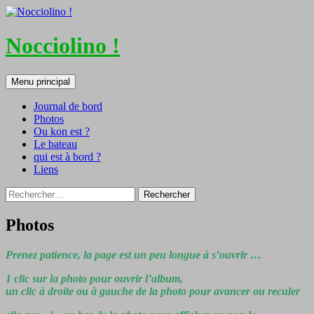
Nocciolino !
Recherche
Aller
Menu principal
au
contenu
Journal de bord
Photos
Ou kon est ?
Le bateau
qui est à bord ?
Liens
Rechercher :
Photos
Prenez patience, la page est un peu longue à s’ouvrir …
1 clic sur la photo pour ouvrir l’album,
un clic à droite ou à gauche de la photo pour avancer ou reculer