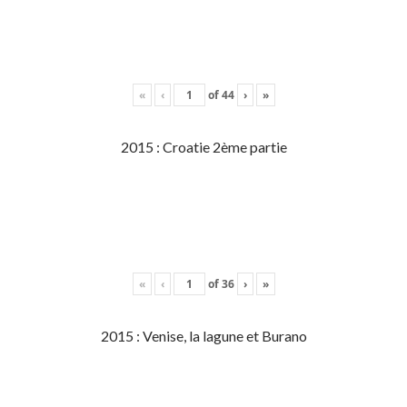
«
‹
of
44
›
»
2015 : Croatie 2ème partie
«
‹
of
36
›
»
2015 : Venise, la lagune et Burano