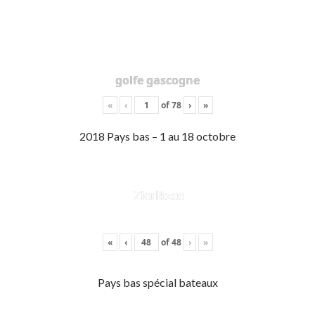
golfe gascogne
«
‹
of
78
›
»
2018 Pays bas – 1 au 18 octobre
Zierikzee
«
‹
of
48
›
»
Pays bas spécial bateaux