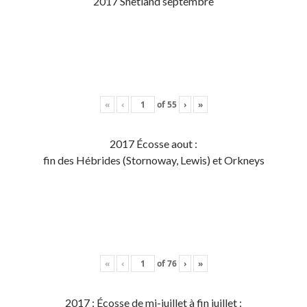
2017 Shetland septembre
«
‹
of
55
›
»
2017 Écosse aout :
fin des Hébrides (Stornoway, Lewis) et Orkneys
«
‹
of
76
›
»
2017 : Écosse de mi-juillet à fin juillet :