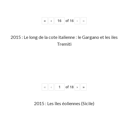
«
‹
of
16
›
»
2015 : Le long de la cote italienne : le Gargano et les iles
Tremiti
«
‹
of
18
›
»
2015 : Les îles éoliennes (Sicile)