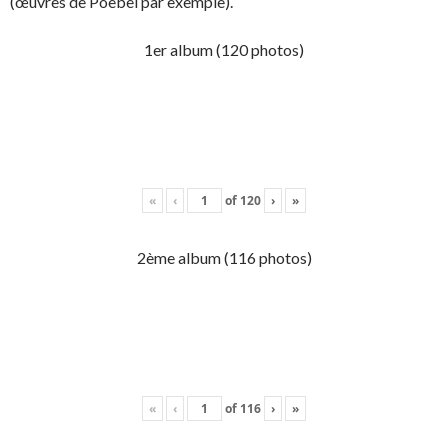
(œuvres de Poebel par exemple).
1er album (120 photos)
«
‹
of
120
›
»
2ème album (116 photos)
«
‹
of
116
›
»