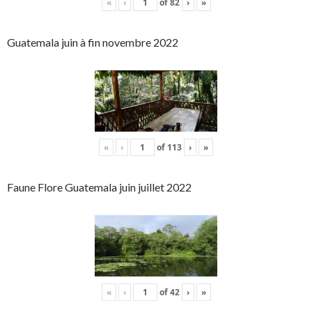
«
‹
of
82
›
»
Guatemala juin à fin novembre 2022
«
‹
of
113
›
»
Faune Flore Guatemala juin juillet 2022
«
‹
of
42
›
»