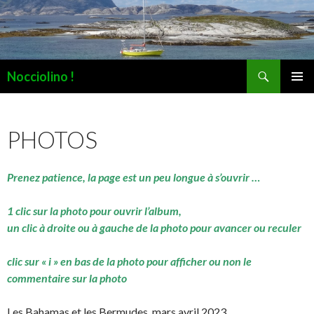
Recherche
Nocciolino !
ALLER
MENU
AU
PRINCI
CONTENU
PHOTOS
Prenez patience, la page est un peu longue à s’ouvrir …
1 clic sur la photo pour ouvrir l’album,
un clic à droite ou à gauche de la photo pour avancer ou reculer
clic sur « i » en bas de la photo pour afficher ou non le
commentaire sur la photo
Les Bahamas et les Bermudes, mars avril 2023