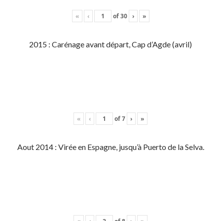
«
‹
of
30
›
»
2015 : Carénage avant départ, Cap d’Agde (avril)
«
‹
of
7
›
»
Aout 2014 : Virée en Espagne, jusqu’à Puerto de la Selva.