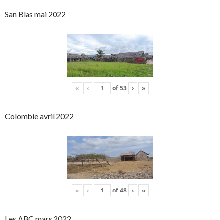
San Blas mai 2022
«
‹
of
53
›
»
Colombie avril 2022
«
‹
of
48
›
»
Les ABC mars 2022