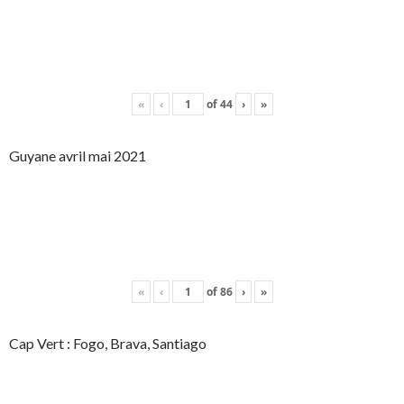
«
‹
of
44
›
»
Guyane avril mai 2021
«
‹
of
86
›
»
Cap Vert : Fogo, Brava, Santiago