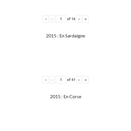
«
‹
of
16
›
»
2015 : En Sardaigne
«
‹
of
41
›
»
2015 : En Corse