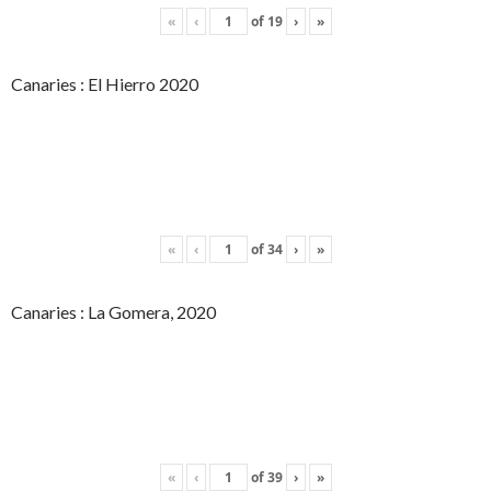
«
‹
of
19
›
»
Canaries : El Hierro 2020
«
‹
of
34
›
»
Canaries : La Gomera, 2020
«
‹
of
39
›
»