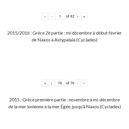
«
‹
of
82
›
»
2015/2016 : Grèce 2è partie : mi décembre à début février
de Naxos à Astypalaia (Cyclades)
«
‹
of
70
›
»
2015 : Grèce première partie : novembre à mi-décembre
de la mer ionienne à la mer Égée, jusqu’à Naxos (Cyclades)