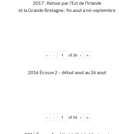
2017 : Retour par l’Est de l’Irlande
et la Grande Bretagne : fin aout à mi-septembre
«
‹
of
26
›
»
2016 Écosse 2 – début aout au 26 aout
«
‹
of
54
›
»