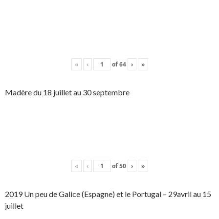
«
‹
of
64
›
»
Madère du 18 juillet au 30 septembre
«
‹
of
50
›
»
2019 Un peu de Galice (Espagne) et le Portugal – 29avril au 15
juillet