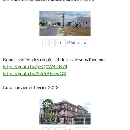
«
‹
of
34
›
»
Bonus : vidéos des requins et de la raie sous l’annexe !
https://youtu.be/pEQ0W4tfB74
https://youtu.be/57r9BFJcwQ8
Cuba janvier et février 2023