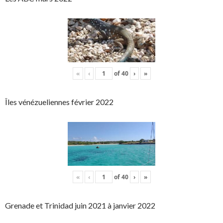
«
‹
of
40
›
»
Îles vénézueliennes février 2022
«
‹
of
40
›
»
Grenade et Trinidad juin 2021 à janvier 2022