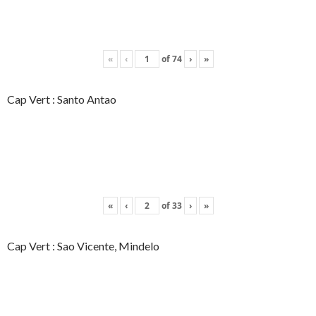
«
‹
of
74
›
»
Cap Vert : Santo Antao
«
‹
of
33
›
»
Cap Vert : Sao Vicente, Mindelo