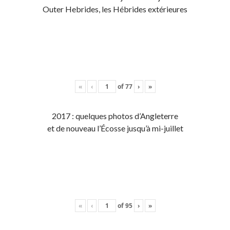
Outer Hebrides, les Hébrides extérieures
«
‹
of
77
›
»
2017 : quelques photos d’Angleterre
et de nouveau l’Écosse jusqu’à mi-juillet
«
‹
of
95
›
»