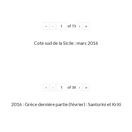
«
‹
of
73
›
»
Cote sud de la Sicile : mars 2016
«
‹
of
36
›
»
2016 : Grèce dernière partie (février) : Santorini et Kriti