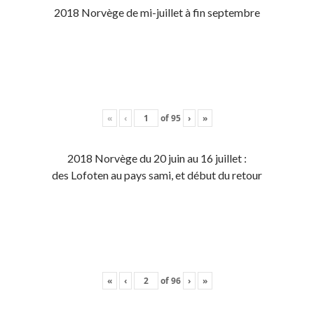
2018 Norvège de mi-juillet à fin septembre
«
‹
of
95
›
»
2018 Norvège du 20 juin au 16 juillet :
des Lofoten au pays sami, et début du retour
«
‹
of
96
›
»