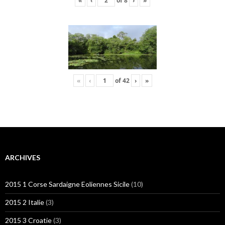
«
‹
of
8
›
»
«
‹
of
42
›
»
ARCHIVES
2015 1 Corse Sardaigne Eoliennes Sicile
(10)
2015 2 Italie
(3)
2015 3 Croatie
(3)