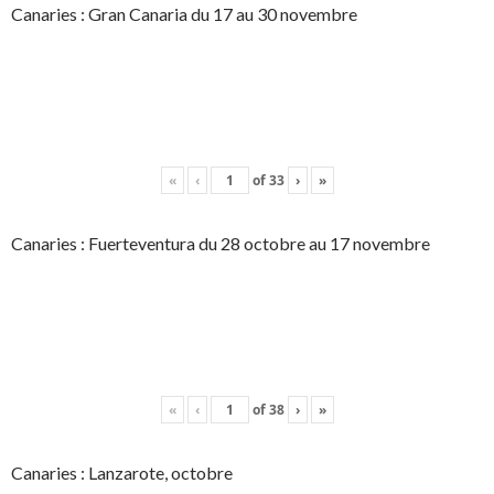
Canaries : Gran Canaria du 17 au 30 novembre
«
‹
of
33
›
»
Canaries : Fuerteventura du 28 octobre au 17 novembre
«
‹
of
38
›
»
Canaries : Lanzarote, octobre