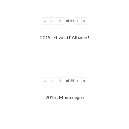
«
‹
of
83
›
»
2015 : Et voici l’ Albanie !
«
‹
of
25
›
»
2015 : Montenegro