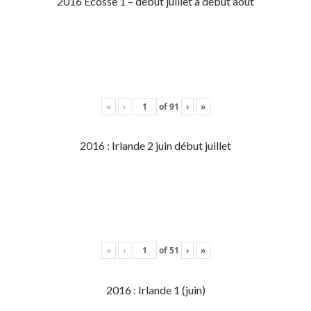
2016 Écosse 1 – début juillet à début aout
«
‹
of
91
›
»
2016 : Irlande 2 juin début juillet
«
‹
of
51
›
»
2016 : Irlande 1 (juin)