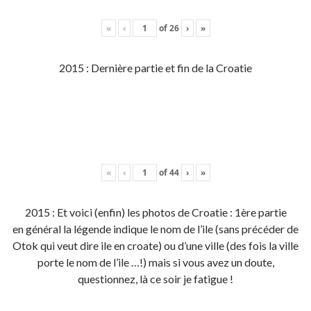
«
‹
of
26
›
»
2015 : Dernière partie et fin de la Croatie
«
‹
of
44
›
»
2015 : Et voici (enfin) les photos de Croatie : 1ère partie
en général la légende indique le nom de l’ile (sans précéder de
Otok qui veut dire ile en croate) ou d’une ville (des fois la ville
porte le nom de l’ile …!) mais si vous avez un doute,
questionnez, là ce soir je fatigue !