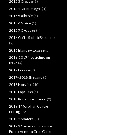
2015 3 Croatie
(3)
2015 4 Montenegro
(1)
2015 5 Albanie
(1)
2015 6 Grèce
(1)
2015 7 Cyclades
(4)
2016 Crête Sicile à Bretagne
(9)
2016 Irlande – Ecosse
(5)
2016-2017 Nocciolino en
travo
(4)
2017 Ecosse
(7)
2017- 2018 Shetland
(3)
2018 Norvège
(10)
2018 Pays-Bas
(1)
2018 Retour en France
(2)
2019 1 Morbihan Galicie
Portugal
(3)
2019 2 Madère
(3)
2019 3 Canaries Lanzarote
Fuerteventura Gran Canaria