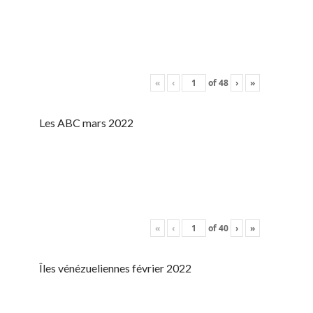
«
‹
of
48
›
»
Les ABC mars 2022
«
‹
of
40
›
»
Îles vénézueliennes février 2022