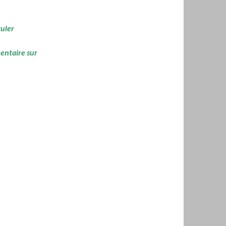
culer
mentaire sur