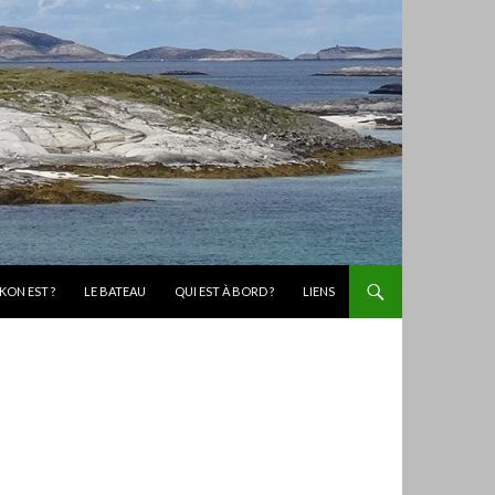
KON EST ?
LE BATEAU
QUI EST À BORD ?
LIENS