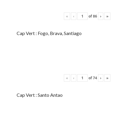
«
‹
of
86
›
»
Cap Vert : Fogo, Brava, Santiago
«
‹
of
74
›
»
Cap Vert : Santo Antao