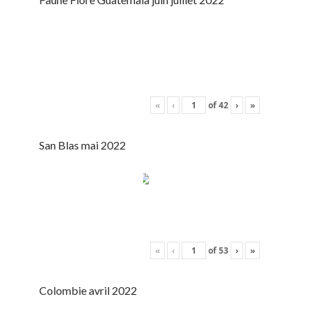
«
‹
of
42
›
»
San Blas mai 2022
«
‹
of
53
›
»
Colombie avril 2022