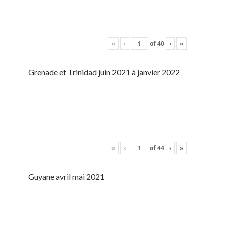
«
‹
of
40
›
»
Grenade et Trinidad juin 2021 à janvier 2022
«
‹
of
44
›
»
Guyane avril mai 2021