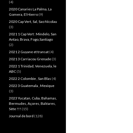
(4)
2020 Canaries La Palma, La
Gomera, El Hierro
(9)
2020 Cap Vert, Sal, Sao Nicolau
(3)
2021 1 Cap Vert : Mindelo, San
Antao, Brava, Fogo,Santiago
(2)
2021 2 Guyane et transat
(4)
2021 3 Carriacou Grenade
(3)
2022 1 Trinidad, Venezuela, le
ABC
(5)
2022 2 Colombie , San Blas
(4)
2022 3 Guatemala , Mexique
(3)
2023 Yucatan, Cuba, Bahamas,
Bermudes, Açores, Baléares,
Sète !!!
(15)
Journal de bord
(128)