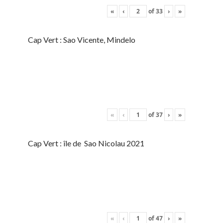
«
‹
of
33
›
»
Cap Vert : Sao Vicente, Mindelo
«
‹
of
37
›
»
Cap Vert : île de Sao Nicolau 2021
«
‹
of
47
›
»