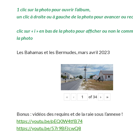
1 clic sur la photo pour ouvrir l’album,
un clic à droite ou à gauche de la photo pour avancer ou re
clic sur « i » en bas de la photo pour afficher ou non le com
la photo
Les Bahamas et les Bermudes, mars avril 2023
«
‹
of
34
›
»
Bonus : vidéos des requins et de la raie sous l’annexe !
https://youtu.be/pEQ0W4tfB74
https://youtu.be/57r9BFJcwQ8