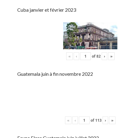
Cuba janvier et février 2023
«
‹
of
82
›
»
Guatemala juin à fin novembre 2022
«
‹
of
113
›
»
Faune Flore Guatemala juin juillet 2022