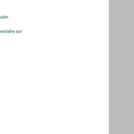
culer
mentaire sur