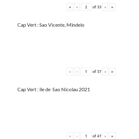
«
‹
of
33
›
»
Cap Vert : Sao Vicente, Mindelo
«
‹
of
37
›
»
Cap Vert : île de Sao Nicolau 2021
«
‹
of
47
›
»