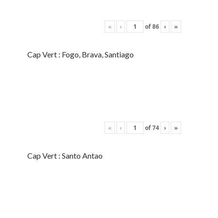
«
‹
of
86
›
»
Cap Vert : Fogo, Brava, Santiago
«
‹
of
74
›
»
Cap Vert : Santo Antao