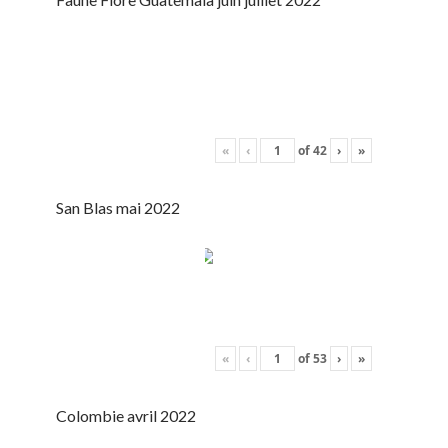
«
‹
of
42
›
»
San Blas mai 2022
«
‹
of
53
›
»
Colombie avril 2022