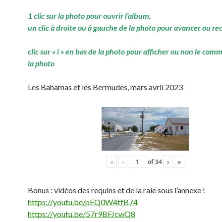
1 clic sur la photo pour ouvrir l’album,
un clic à droite ou à gauche de la photo pour avancer ou re
clic sur « i » en bas de la photo pour afficher ou non le com
la photo
Les Bahamas et les Bermudes, mars avril 2023
«
‹
of
34
›
»
Bonus : vidéos des requins et de la raie sous l’annexe !
https://youtu.be/pEQ0W4tfB74
https://youtu.be/57r9BFJcwQ8