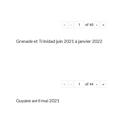
«
‹
of
40
›
»
Grenade et Trinidad juin 2021 à janvier 2022
«
‹
of
44
›
»
Guyane avril mai 2021