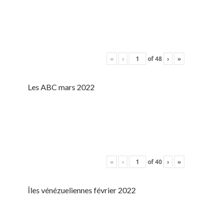
«
‹
of
48
›
»
Les ABC mars 2022
«
‹
of
40
›
»
Îles vénézueliennes février 2022