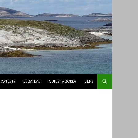
KON EST ?
LE BATEAU
QUI EST À BORD ?
LIENS