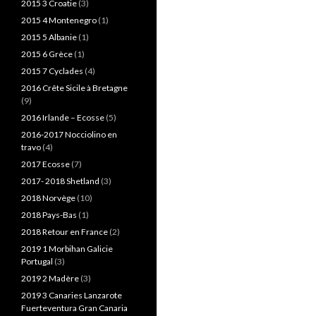
2015 3 Croatie
(3)
2015 4 Montenegro
(1)
2015 5 Albanie
(1)
2015 6 Grèce
(1)
2015 7 Cyclades
(4)
2016 Crête Sicile à Bretagne
(9)
2016 Irlande – Ecosse
(5)
2016-2017 Nocciolino en
travo
(4)
2017 Ecosse
(7)
2017- 2018 Shetland
(3)
2018 Norvège
(10)
2018 Pays-Bas
(1)
2018 Retour en France
(2)
2019 1 Morbihan Galicie
Portugal
(3)
2019 2 Madère
(3)
2019 3 Canaries Lanzarote
Fuerteventura Gran Canaria