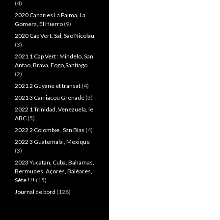
(4)
2020 Canaries La Palma, La
Gomera, El Hierro
(9)
2020 Cap Vert, Sal, Sao Nicolau
(3)
2021 1 Cap Vert : Mindelo, San
Antao, Brava, Fogo,Santiago
(2)
2021 2 Guyane et transat
(4)
2021 3 Carriacou Grenade
(3)
2022 1 Trinidad, Venezuela, le
ABC
(5)
2022 2 Colombie , San Blas
(4)
2022 3 Guatemala , Mexique
(3)
2023 Yucatan, Cuba, Bahamas,
Bermudes, Açores, Baléares,
Sète !!!
(15)
Journal de bord
(128)