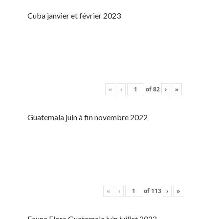
Cuba janvier et février 2023
«
‹
of
82
›
»
Guatemala juin à fin novembre 2022
«
‹
of
113
›
»
Faune Flore Guatemala juin juillet 2022