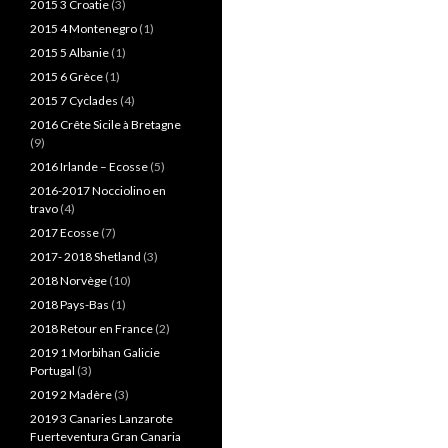
2015 3 Croatie
(3)
2015 4 Montenegro
(1)
2015 5 Albanie
(1)
2015 6 Grèce
(1)
2015 7 Cyclades
(4)
2016 Crête Sicile à Bretagne
(9)
2016 Irlande – Ecosse
(5)
2016-2017 Nocciolino en
travo
(4)
2017 Ecosse
(7)
2017- 2018 Shetland
(3)
2018 Norvège
(10)
2018 Pays-Bas
(1)
2018 Retour en France
(2)
2019 1 Morbihan Galicie
Portugal
(3)
2019 2 Madère
(3)
2019 3 Canaries Lanzarote
Fuerteventura Gran Canaria