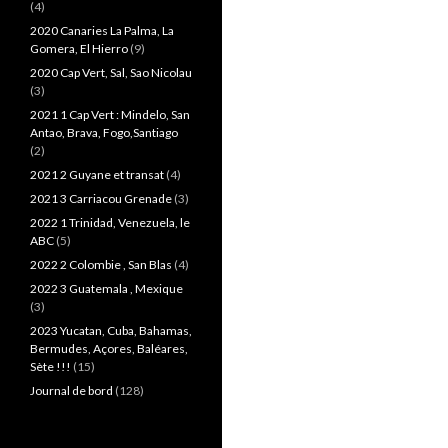
(4)
2020 Canaries La Palma, La
Gomera, El Hierro
(9)
2020 Cap Vert, Sal, Sao Nicolau
(3)
2021 1 Cap Vert : Mindelo, San
Antao, Brava, Fogo,Santiago
(2)
2021 2 Guyane et transat
(4)
2021 3 Carriacou Grenade
(3)
2022 1 Trinidad, Venezuela, le
ABC
(5)
2022 2 Colombie , San Blas
(4)
2022 3 Guatemala , Mexique
(3)
2023 Yucatan, Cuba, Bahamas,
Bermudes, Açores, Baléares,
Sète !!!
(15)
Journal de bord
(128)