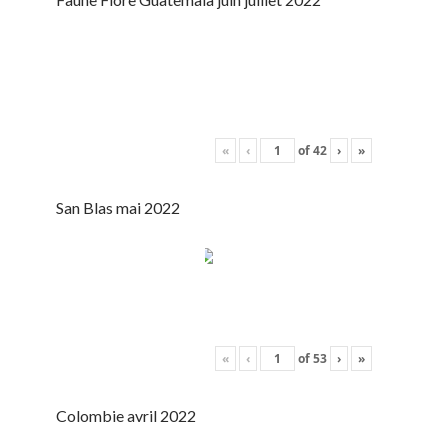
«
‹
of
42
›
»
San Blas mai 2022
«
‹
of
53
›
»
Colombie avril 2022