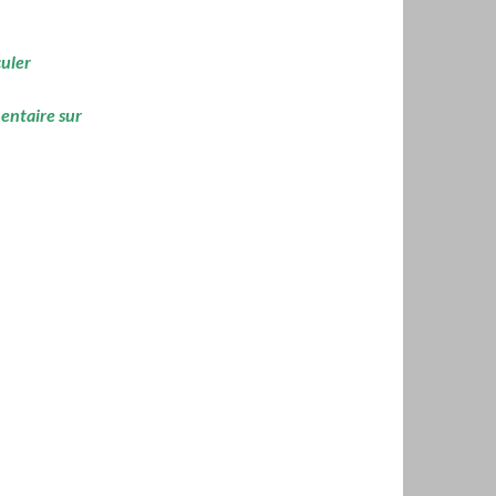
culer
mentaire sur