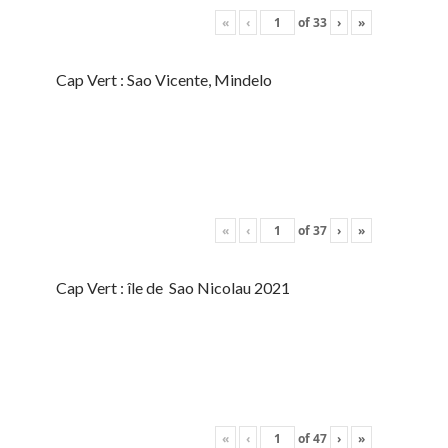
«
‹
of
33
›
»
Cap Vert : Sao Vicente, Mindelo
«
‹
of
37
›
»
Cap Vert : île de Sao Nicolau 2021
«
‹
of
47
›
»