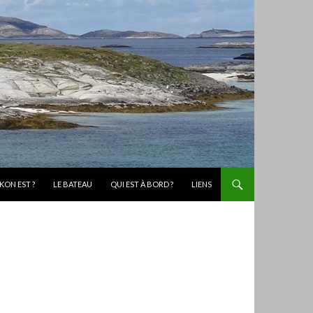
KON EST ?
LE BATEAU
QUI EST À BORD ?
LIENS