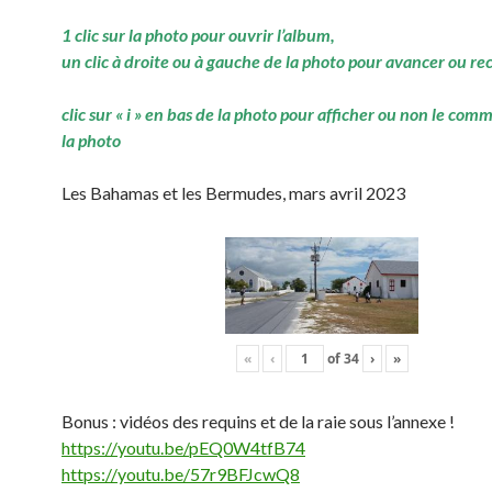
1 clic sur la photo pour ouvrir l’album,
un clic à droite ou à gauche de la photo pour avancer ou re
clic sur « i » en bas de la photo pour afficher ou non le com
la photo
Les Bahamas et les Bermudes, mars avril 2023
«
‹
of
34
›
»
Bonus : vidéos des requins et de la raie sous l’annexe !
https://youtu.be/pEQ0W4tfB74
https://youtu.be/57r9BFJcwQ8