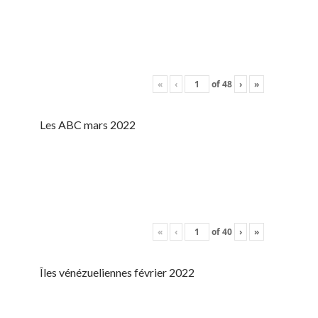
«
‹
of
48
›
»
Les ABC mars 2022
«
‹
of
40
›
»
Îles vénézueliennes février 2022