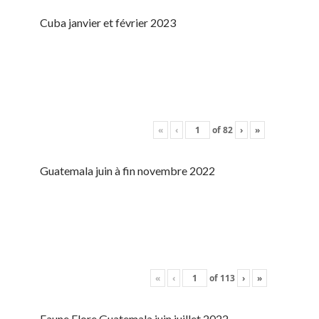
Cuba janvier et février 2023
«
‹
of
82
›
»
Guatemala juin à fin novembre 2022
«
‹
of
113
›
»
Faune Flore Guatemala juin juillet 2022