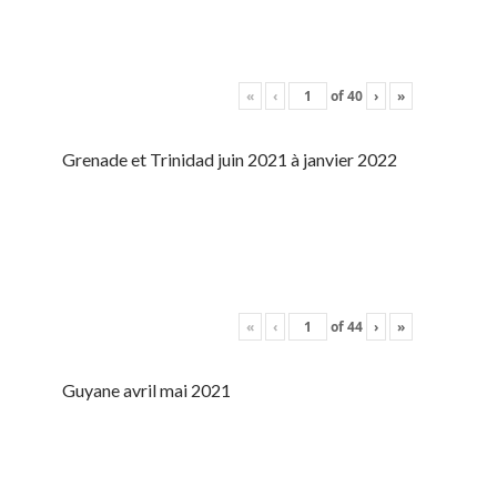
«
‹
of
40
›
»
Grenade et Trinidad juin 2021 à janvier 2022
«
‹
of
44
›
»
Guyane avril mai 2021