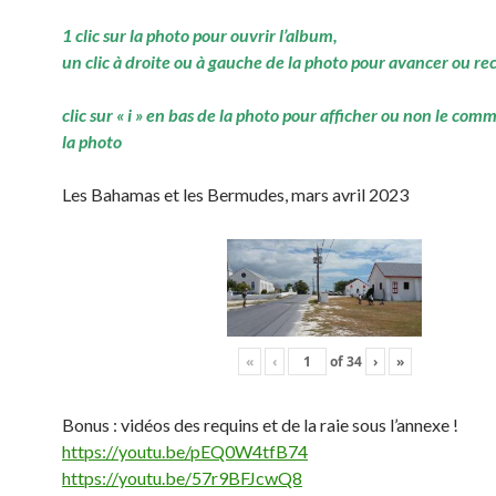
1 clic sur la photo pour ouvrir l’album,
un clic à droite ou à gauche de la photo pour avancer ou re
clic sur « i » en bas de la photo pour afficher ou non le com
la photo
Les Bahamas et les Bermudes, mars avril 2023
«
‹
of
34
›
»
Bonus : vidéos des requins et de la raie sous l’annexe !
https://youtu.be/pEQ0W4tfB74
https://youtu.be/57r9BFJcwQ8