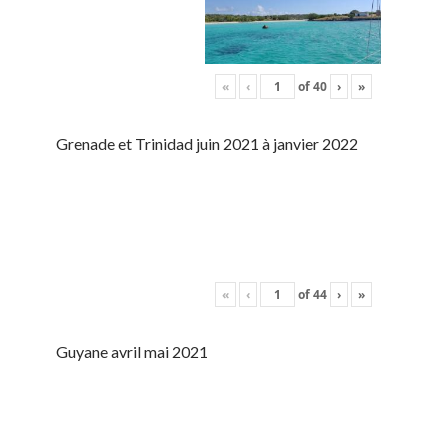
«
‹
of
40
›
»
Grenade et Trinidad juin 2021 à janvier 2022
«
‹
of
44
›
»
Guyane avril mai 2021