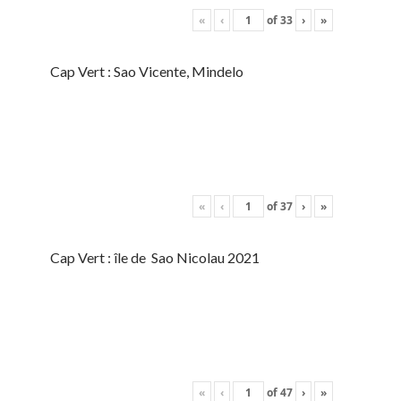
«
‹
of
33
›
»
Cap Vert : Sao Vicente, Mindelo
«
‹
of
37
›
»
Cap Vert : île de Sao Nicolau 2021
«
‹
of
47
›
»