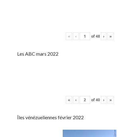
«
‹
of
48
›
»
Les ABC mars 2022
«
‹
of
40
›
»
Îles vénézueliennes février 2022