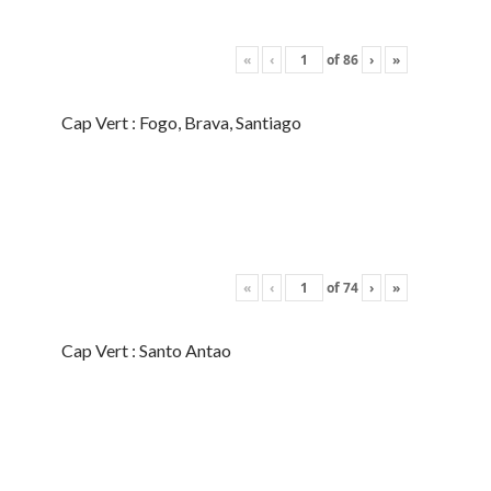
«
‹
of
86
›
»
Cap Vert : Fogo, Brava, Santiago
«
‹
of
74
›
»
Cap Vert : Santo Antao