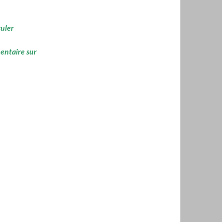
culer
mentaire sur