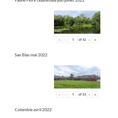
«
‹
of
42
›
»
San Blas mai 2022
«
‹
of
53
›
»
Colombie avril 2022