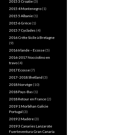
2015 3 Croatie
(3)
2015 4 Montenegro
(1)
2015 5 Albanie
(1)
2015 6 Grèce
(1)
2015 7 Cyclades
(4)
2016 Crête Sicile à Bretagne
(9)
2016 Irlande – Ecosse
(5)
2016-2017 Nocciolino en
travo
(4)
2017 Ecosse
(7)
2017- 2018 Shetland
(3)
2018 Norvège
(10)
2018 Pays-Bas
(1)
2018 Retour en France
(2)
2019 1 Morbihan Galicie
Portugal
(3)
2019 2 Madère
(3)
2019 3 Canaries Lanzarote
Fuerteventura Gran Canaria