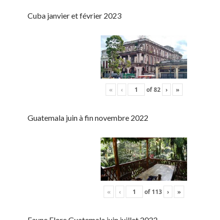
Cuba janvier et février 2023
«
‹
of
82
›
»
Guatemala juin à fin novembre 2022
«
‹
of
113
›
»
Faune Flore Guatemala juin juillet 2022