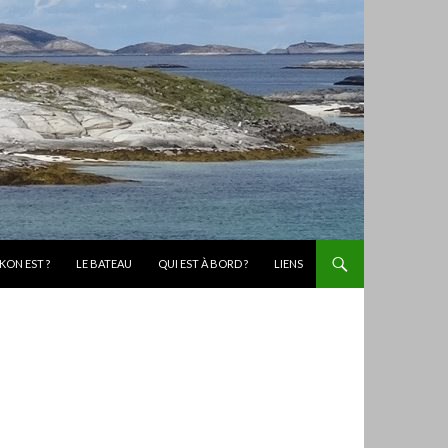
KON EST ?
LE BATEAU
QUI EST À BORD ?
LIENS