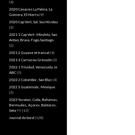
(4)
2020 Canaries La Palma, La
Gomera, El Hierro
(9)
2020 Cap Vert, Sal, Sao Nicolau
(3)
2021 1 Cap Vert : Mindelo, San
Antao, Brava, Fogo,Santiago
(2)
2021 2 Guyane et transat
(4)
2021 3 Carriacou Grenade
(3)
2022 1 Trinidad, Venezuela, le
ABC
(5)
2022 2 Colombie , San Blas
(4)
2022 3 Guatemala , Mexique
(3)
2023 Yucatan, Cuba, Bahamas,
Bermudes, Açores, Baléares,
Sète !!!
(15)
Journal de bord
(128)