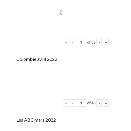
«
‹
of
53
›
»
Colombie avril 2022
«
‹
of
48
›
»
Les ABC mars 2022