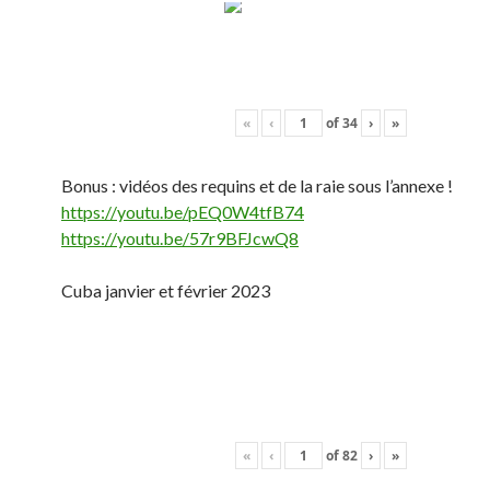
«
‹
of
34
›
»
Bonus : vidéos des requins et de la raie sous l’annexe !
https://youtu.be/pEQ0W4tfB74
https://youtu.be/57r9BFJcwQ8
Cuba janvier et février 2023
«
‹
of
82
›
»