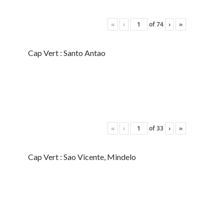
«
‹
of
74
›
»
Cap Vert : Santo Antao
«
‹
of
33
›
»
Cap Vert : Sao Vicente, Mindelo