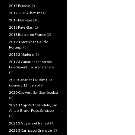
2017 Ecosse
(7)
2017- 2018 Shetland
(3)
2018 Norvège
(10)
2018 Pays-Bas
(1)
2018 Retour en France
(2)
2019 1 Morbihan Galicie
Portugal
(3)
2019 2 Madère
(3)
2019 3 Canaries Lanzarote
Fuerteventura Gran Canaria
(4)
2020 Canaries La Palma, La
Gomera, El Hierro
(9)
2020 Cap Vert, Sal, Sao Nicolau
(3)
2021 1 Cap Vert : Mindelo, San
Antao, Brava, Fogo,Santiago
(2)
2021 2 Guyane et transat
(4)
2021 3 Carriacou Grenade
(3)