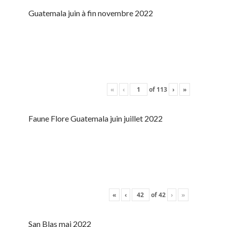
Guatemala juin à fin novembre 2022
«
‹
of
113
›
»
Faune Flore Guatemala juin juillet 2022
«
‹
of
42
›
»
San Blas mai 2022