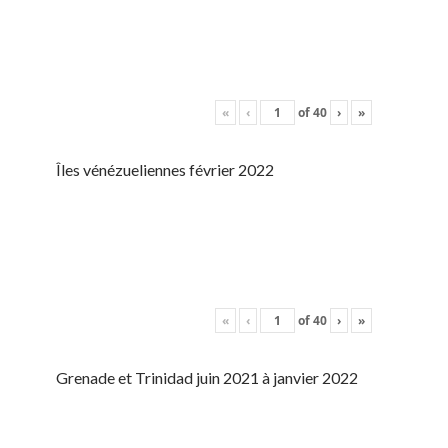
«
‹
of
40
›
»
Îles vénézueliennes février 2022
«
‹
of
40
›
»
Grenade et Trinidad juin 2021 à janvier 2022