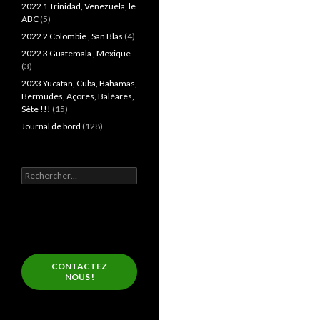
2022 1 Trinidad, Venezuela, le
ABC
(5)
2022 2 Colombie , San Blas
(4)
2022 3 Guatemala , Mexique
(3)
2023 Yucatan, Cuba, Bahamas,
Bermudes, Açores, Baléares,
Sète !!!
(15)
Journal de bord
(128)
Rechercher :
CONTACTEZ
NOUS !