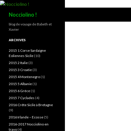
Recherche
Nocciolino !
blog de voyage de Babeth et
Xavier
ARCHIVES
2015 1 Corse Sardaigne
Eoliennes Sicile
(10)
2015 2 Italie
(3)
2015 3 Croatie
(3)
2015 4 Montenegro
(1)
2015 5 Albanie
(1)
2015 6 Grèce
(1)
2015 7 Cyclades
(4)
2016 Crête Sicile à Bretagne
(9)
2016 Irlande – Ecosse
(5)
2016-2017 Nocciolino en
travo
(4)