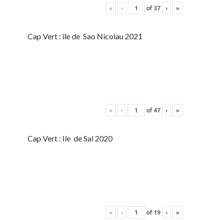
«
‹
of
37
›
»
Cap Vert : île de Sao Nicolau 2021
«
‹
of
47
›
»
Cap Vert : Ile de Sal 2020
«
‹
of
19
›
»