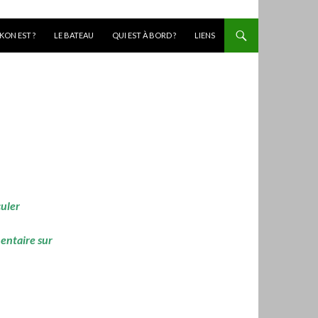
KON EST ?
LE BATEAU
QUI EST À BORD ?
LIENS
culer
mentaire sur