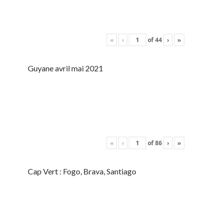
«
‹
of
44
›
»
Guyane avril mai 2021
«
‹
of
86
›
»
Cap Vert : Fogo, Brava, Santiago