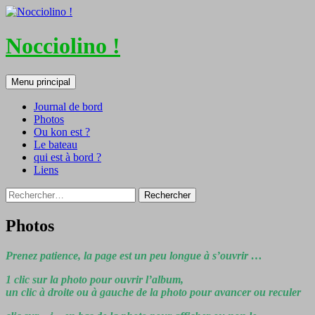
Nocciolino !
Recherche
Aller
Menu principal
au
contenu
Journal de bord
Photos
Ou kon est ?
Le bateau
qui est à bord ?
Liens
Rechercher :
Photos
Prenez patience, la page est un peu longue à s’ouvrir …
1 clic sur la photo pour ouvrir l’album,
un clic à droite ou à gauche de la photo pour avancer ou reculer