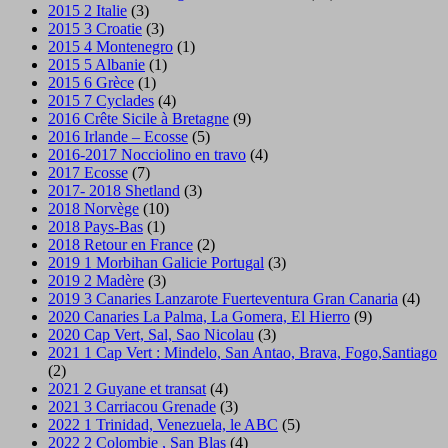
2015 2 Italie
(3)
2015 3 Croatie
(3)
2015 4 Montenegro
(1)
2015 5 Albanie
(1)
2015 6 Grèce
(1)
2015 7 Cyclades
(4)
2016 Crête Sicile à Bretagne
(9)
2016 Irlande – Ecosse
(5)
2016-2017 Nocciolino en travo
(4)
2017 Ecosse
(7)
2017- 2018 Shetland
(3)
2018 Norvège
(10)
2018 Pays-Bas
(1)
2018 Retour en France
(2)
2019 1 Morbihan Galicie Portugal
(3)
2019 2 Madère
(3)
2019 3 Canaries Lanzarote Fuerteventura Gran Canaria
(4)
2020 Canaries La Palma, La Gomera, El Hierro
(9)
2020 Cap Vert, Sal, Sao Nicolau
(3)
2021 1 Cap Vert : Mindelo, San Antao, Brava, Fogo,Santiago
(2)
2021 2 Guyane et transat
(4)
2021 3 Carriacou Grenade
(3)
2022 1 Trinidad, Venezuela, le ABC
(5)
2022 2 Colombie , San Blas
(4)