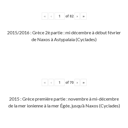
«
‹
of
82
›
»
2015/2016 : Grèce 2è partie : mi décembre à début février
de Naxos à Astypalaia (Cyclades)
«
‹
of
70
›
»
2015 : Grèce première partie : novembre à mi-décembre
de la mer ionienne à la mer Égée, jusqu’à Naxos (Cyclades)