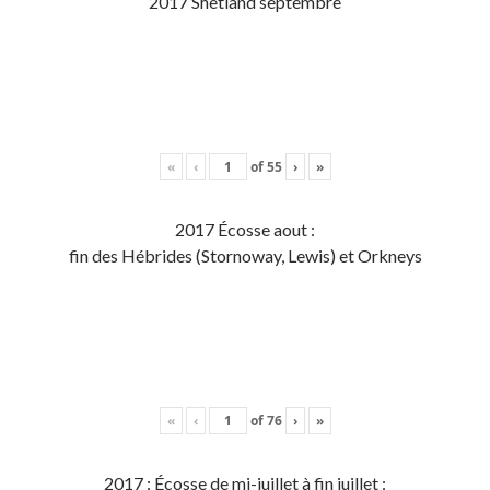
2017 Shetland septembre
«
‹
of
55
›
»
2017 Écosse aout :
fin des Hébrides (Stornoway, Lewis) et Orkneys
«
‹
of
76
›
»
2017 : Écosse de mi-juillet à fin juillet :