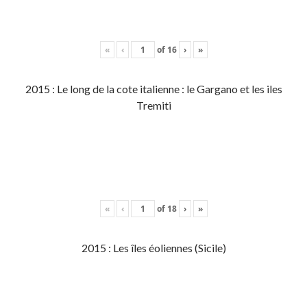
«
‹
of
16
›
»
2015 : Le long de la cote italienne : le Gargano et les iles
Tremiti
«
‹
of
18
›
»
2015 : Les îles éoliennes (Sicile)