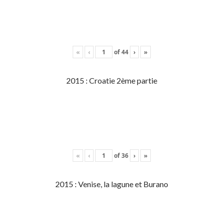
«
‹
of
44
›
»
2015 : Croatie 2ème partie
«
‹
of
36
›
»
2015 : Venise, la lagune et Burano