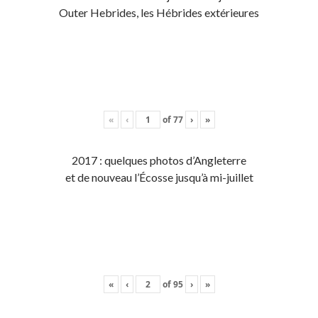
Outer Hebrides, les Hébrides extérieures
«
‹
of
77
›
»
2017 : quelques photos d’Angleterre
et de nouveau l’Écosse jusqu’à mi-juillet
«
‹
of
95
›
»