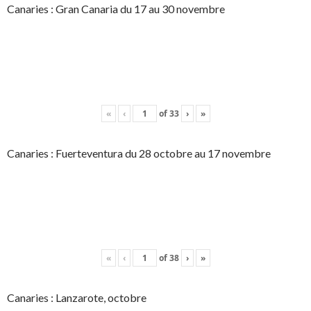
Canaries : Gran Canaria du 17 au 30 novembre
«
‹
of
33
›
»
Canaries : Fuerteventura du 28 octobre au 17 novembre
«
‹
of
38
›
»
Canaries : Lanzarote, octobre