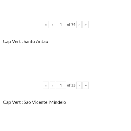
«
‹
of
74
›
»
Cap Vert : Santo Antao
«
‹
of
33
›
»
Cap Vert : Sao Vicente, Mindelo