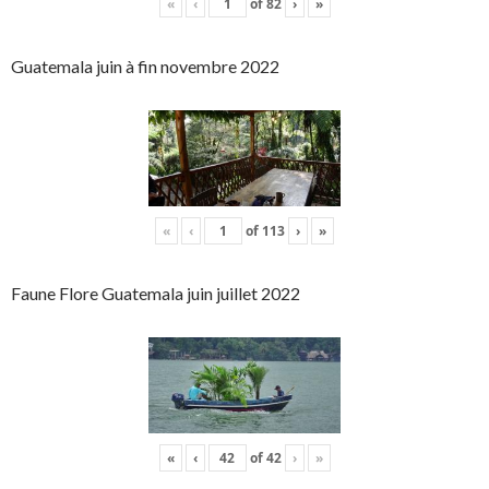
«
‹
of
82
›
»
Guatemala juin à fin novembre 2022
«
‹
of
113
›
»
Faune Flore Guatemala juin juillet 2022
«
‹
of
42
›
»