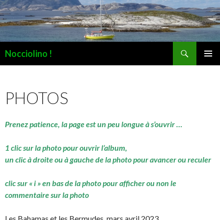
Recherche
Nocciolino !
ALLER
MENU
AU
PRINCI
CONTENU
PHOTOS
Prenez patience, la page est un peu longue à s’ouvrir …
1 clic sur la photo pour ouvrir l’album,
un clic à droite ou à gauche de la photo pour avancer ou reculer
clic sur « i » en bas de la photo pour afficher ou non le
commentaire sur la photo
Les Bahamas et les Bermudes, mars avril 2023