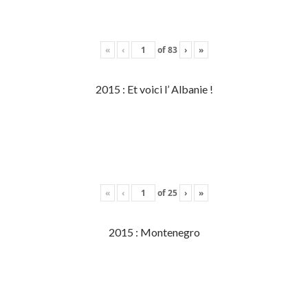
«
‹
of
83
›
»
2015 : Et voici l’ Albanie !
«
‹
of
25
›
»
2015 : Montenegro