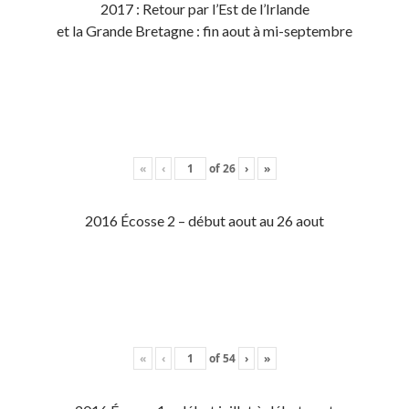
2017 : Retour par l’Est de l’Irlande
et la Grande Bretagne : fin aout à mi-septembre
«
‹
of
26
›
»
2016 Écosse 2 – début aout au 26 aout
«
‹
of
54
›
»