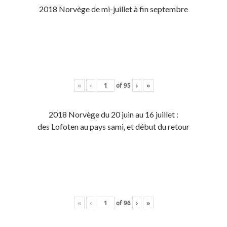
2018 Norvège de mi-juillet à fin septembre
«
‹
of
95
›
»
2018 Norvège du 20 juin au 16 juillet :
des Lofoten au pays sami, et début du retour
«
‹
of
96
›
»