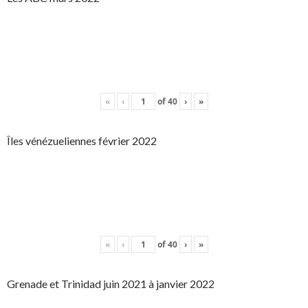
«
‹
of
40
›
»
Îles vénézueliennes février 2022
«
‹
of
40
›
»
Grenade et Trinidad juin 2021 à janvier 2022