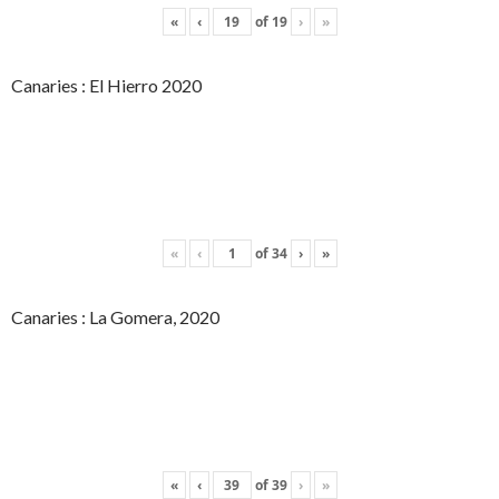
«
‹
of
19
›
»
Canaries : El Hierro 2020
«
‹
of
34
›
»
Canaries : La Gomera, 2020
«
‹
of
39
›
»