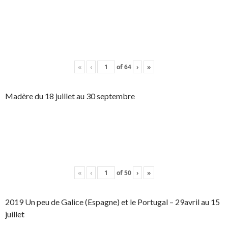
«
‹
of
64
›
»
Madère du 18 juillet au 30 septembre
«
‹
of
50
›
»
2019 Un peu de Galice (Espagne) et le Portugal – 29avril au 15
juillet