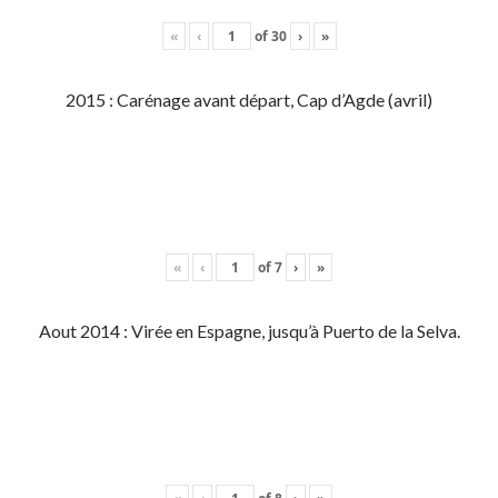
«
‹
of
30
›
»
2015 : Carénage avant départ, Cap d’Agde (avril)
«
‹
of
7
›
»
Aout 2014 : Virée en Espagne, jusqu’à Puerto de la Selva.