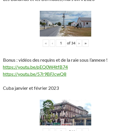
«
‹
of
34
›
»
Bonus : vidéos des requins et de la raie sous l’annexe !
https://youtu.be/pEQ0W4tfB74
https://youtu.be/57r9BFJcwQ8
Cuba janvier et février 2023