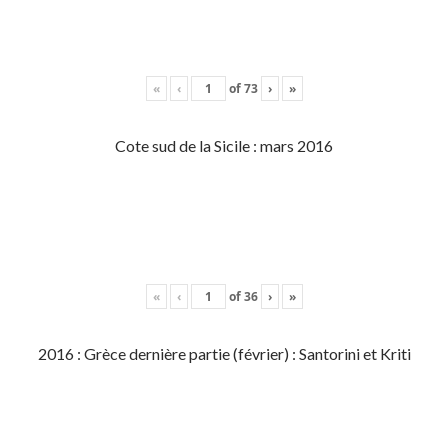
«
‹
of
73
›
»
Cote sud de la Sicile : mars 2016
«
‹
of
36
›
»
2016 : Grèce dernière partie (février) : Santorini et Kriti