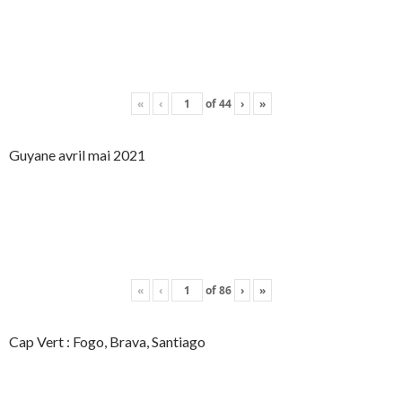
«
‹
of
44
›
»
Guyane avril mai 2021
«
‹
of
86
›
»
Cap Vert : Fogo, Brava, Santiago