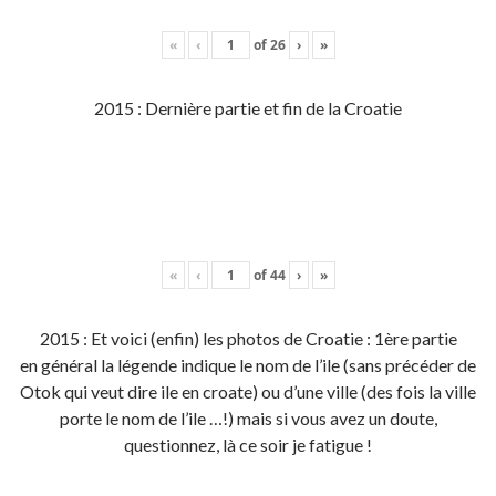
«
‹
of
26
›
»
2015 : Dernière partie et fin de la Croatie
«
‹
of
44
›
»
2015 : Et voici (enfin) les photos de Croatie : 1ère partie
en général la légende indique le nom de l’ile (sans précéder de
Otok qui veut dire ile en croate) ou d’une ville (des fois la ville
porte le nom de l’ile …!) mais si vous avez un doute,
questionnez, là ce soir je fatigue !