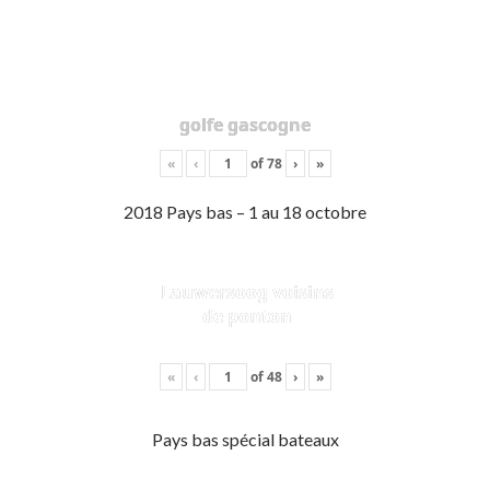
golfe gascogne
«
‹
of
78
›
»
2018 Pays bas – 1 au 18 octobre
Lauwersoog voisins
de ponton
«
‹
of
48
›
»
Pays bas spécial bateaux