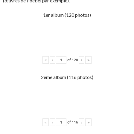
(œuvres de Poebel par exemple).
1er album (120 photos)
«
‹
of
120
›
»
2ème album (116 photos)
«
‹
of
116
›
»