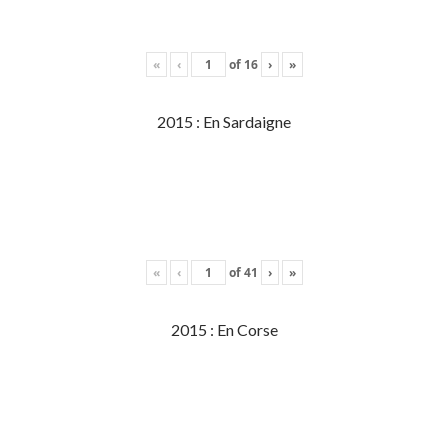
«
‹
of
16
›
»
2015 : En Sardaigne
«
‹
of
41
›
»
2015 : En Corse