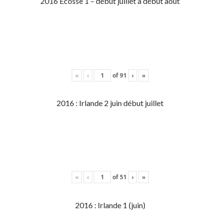
2016 Écosse 1 – début juillet à début aout
«
‹
of
91
›
»
2016 : Irlande 2 juin début juillet
«
‹
of
51
›
»
2016 : Irlande 1 (juin)