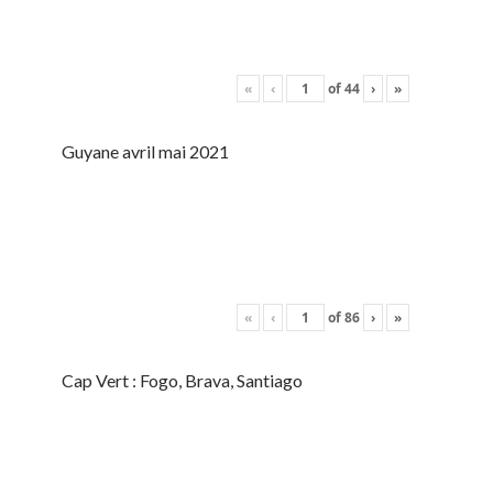
«
‹
of
44
›
»
Guyane avril mai 2021
«
‹
of
86
›
»
Cap Vert : Fogo, Brava, Santiago