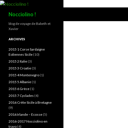
Recherche
Nocciolino !
blog de voyage de Babeth et
Xavier
ARCHIVES
2015 1 Corse Sardaigne
Eoliennes Sicile
(10)
2015 2 Italie
(3)
2015 3 Croatie
(3)
2015 4 Montenegro
(1)
2015 5 Albanie
(1)
2015 6 Grèce
(1)
2015 7 Cyclades
(4)
2016 Crête Sicile à Bretagne
(9)
2016 Irlande – Ecosse
(5)
2016-2017 Nocciolino en
travo
(4)