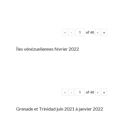
«
‹
of
40
›
»
Îles vénézueliennes février 2022
«
‹
of
40
›
»
Grenade et Trinidad juin 2021 à janvier 2022