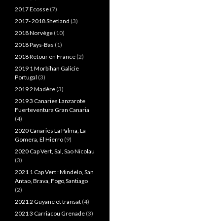
2017 Ecosse
(7)
2017- 2018 Shetland
(3)
2018 Norvège
(10)
2018 Pays-Bas
(1)
2018 Retour en France
(2)
2019 1 Morbihan Galicie
Portugal
(3)
2019 2 Madère
(3)
2019 3 Canaries Lanzarote
Fuerteventura Gran Canaria
(4)
2020 Canaries La Palma, La
Gomera, El Hierro
(9)
2020 Cap Vert, Sal, Sao Nicolau
(3)
2021 1 Cap Vert : Mindelo, San
Antao, Brava, Fogo,Santiago
(2)
2021 2 Guyane et transat
(4)
2021 3 Carriacou Grenade
(3)