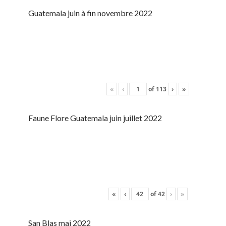
Guatemala juin à fin novembre 2022
«
‹
of
113
›
»
Faune Flore Guatemala juin juillet 2022
«
‹
of
42
›
»
San Blas mai 2022