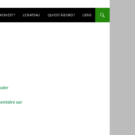
KON EST ?
LE BATEAU
QUI EST À BORD ?
LIENS
culer
mentaire sur