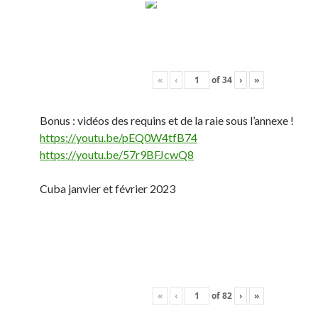
«
‹
of
34
›
»
Bonus : vidéos des requins et de la raie sous l’annexe !
https://youtu.be/pEQ0W4tfB74
https://youtu.be/57r9BFJcwQ8
Cuba janvier et février 2023
«
‹
of
82
›
»