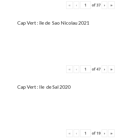
«
‹
of
37
›
»
Cap Vert : île de Sao Nicolau 2021
«
‹
of
47
›
»
Cap Vert : Ile de Sal 2020
«
‹
of
19
›
»