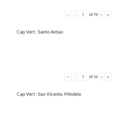
«
‹
of
74
›
»
Cap Vert : Santo Antao
«
‹
of
33
›
»
Cap Vert : Sao Vicente, Mindelo