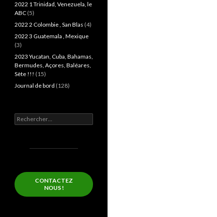
2022 1 Trinidad, Venezuela, le
ABC
(5)
2022 2 Colombie , San Blas
(4)
2022 3 Guatemala , Mexique
(3)
2023 Yucatan, Cuba, Bahamas,
Bermudes, Açores, Baléares,
Sète !!!
(15)
Journal de bord
(128)
Rechercher :
CONTACTEZ
NOUS !