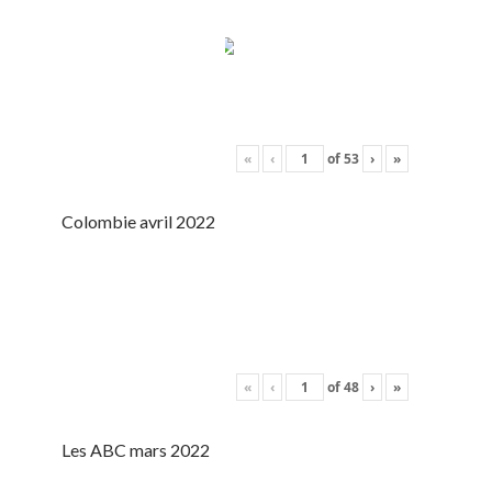
«
‹
of
53
›
»
Colombie avril 2022
«
‹
of
48
›
»
Les ABC mars 2022