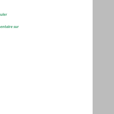
culer
mentaire sur