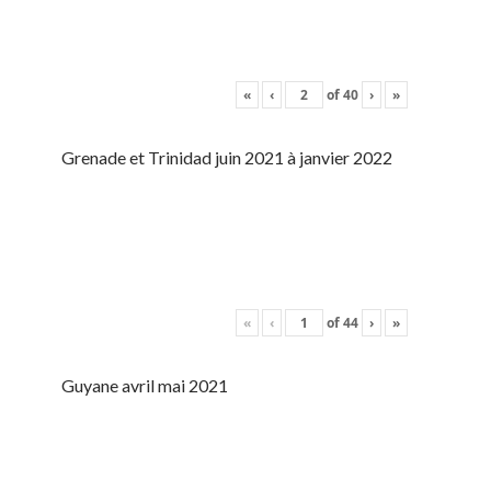
«
‹
of
40
›
»
Grenade et Trinidad juin 2021 à janvier 2022
«
‹
of
44
›
»
Guyane avril mai 2021