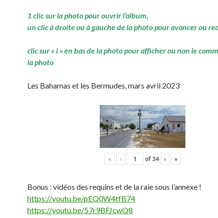
1 clic sur la photo pour ouvrir l’album,
un clic à droite ou à gauche de la photo pour avancer ou re
clic sur « i » en bas de la photo pour afficher ou non le com
la photo
Les Bahamas et les Bermudes, mars avril 2023
«
‹
of
34
›
»
Bonus : vidéos des requins et de la raie sous l’annexe !
https://youtu.be/pEQ0W4tfB74
https://youtu.be/57r9BFJcwQ8