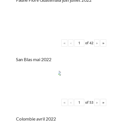
«
‹
of
42
›
»
San Blas mai 2022
«
‹
of
53
›
»
Colombie avril 2022