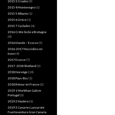
2015 3 Croatie
(3)
2015 4 Montenegro
(1)
2015 5 Albanie
(1)
2015 6 Grèce
(1)
2015 7 Cyclades
(4)
2016 Crête Sicile à Bretagne
(9)
2016 Irlande – Ecosse
(5)
2016-2017 Nocciolino en
travo
(4)
2017 Ecosse
(7)
2017- 2018 Shetland
(3)
2018 Norvège
(10)
2018 Pays-Bas
(1)
2018 Retour en France
(2)
2019 1 Morbihan Galicie
Portugal
(3)
2019 2 Madère
(3)
2019 3 Canaries Lanzarote
Fuerteventura Gran Canaria