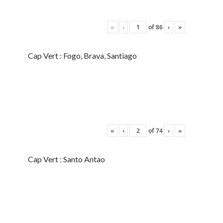
«
‹
of
86
›
»
Cap Vert : Fogo, Brava, Santiago
«
‹
of
74
›
»
Cap Vert : Santo Antao