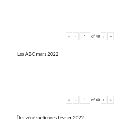
«
‹
of
48
›
»
Les ABC mars 2022
«
‹
of
40
›
»
Îles vénézueliennes février 2022