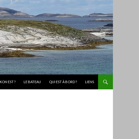
KON EST ?
LE BATEAU
QUI EST À BORD ?
LIENS