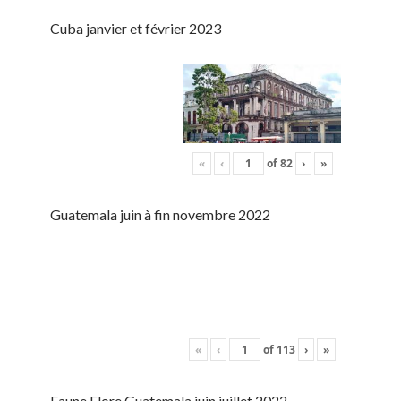
Cuba janvier et février 2023
«
‹
of
82
›
»
Guatemala juin à fin novembre 2022
«
‹
of
113
›
»
Faune Flore Guatemala juin juillet 2022