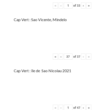
«
‹
of
33
›
»
Cap Vert : Sao Vicente, Mindelo
«
‹
of
37
›
»
Cap Vert : île de Sao Nicolau 2021
«
‹
of
47
›
»