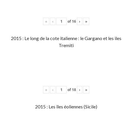
«
‹
of
16
›
»
2015 : Le long de la cote italienne : le Gargano et les iles
Tremiti
«
‹
of
18
›
»
2015 : Les îles éoliennes (Sicile)