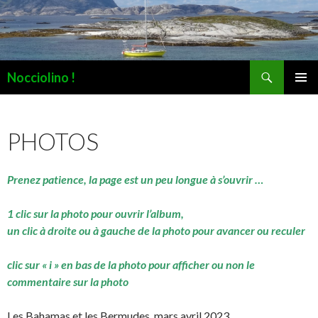
Recherche
Nocciolino !
ALLER
MENU
AU
PRINCI
CONTENU
PHOTOS
Prenez patience, la page est un peu longue à s’ouvrir …
1 clic sur la photo pour ouvrir l’album,
un clic à droite ou à gauche de la photo pour avancer ou reculer
clic sur « i » en bas de la photo pour afficher ou non le
commentaire sur la photo
Les Bahamas et les Bermudes, mars avril 2023