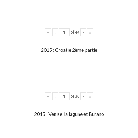
«
‹
of
44
›
»
2015 : Croatie 2ème partie
«
‹
of
36
›
»
2015 : Venise, la lagune et Burano