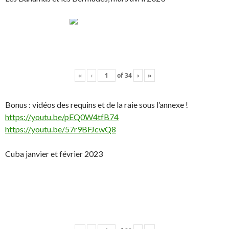
«
‹
of
34
›
»
Bonus : vidéos des requins et de la raie sous l’annexe !
https://youtu.be/pEQ0W4tfB74
https://youtu.be/57r9BFJcwQ8
Cuba janvier et février 2023