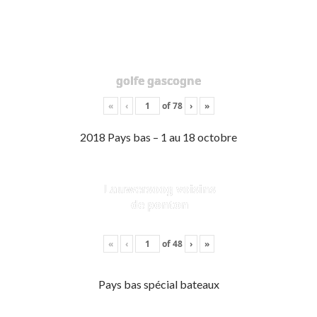
golfe gascogne
«
‹
of
78
›
»
2018 Pays bas – 1 au 18 octobre
Lauwersoog voisins
de ponton
«
‹
of
48
›
»
Pays bas spécial bateaux