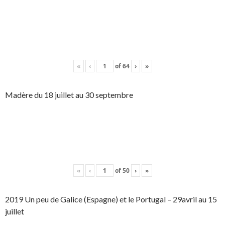
«
‹
of
64
›
»
Madère du 18 juillet au 30 septembre
«
‹
of
50
›
»
2019 Un peu de Galice (Espagne) et le Portugal – 29avril au 15
juillet