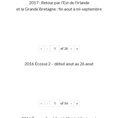
2017 : Retour par l’Est de l’Irlande
et la Grande Bretagne : fin aout à mi-septembre
«
‹
of
26
›
»
2016 Écosse 2 – début aout au 26 aout
«
‹
of
54
›
»