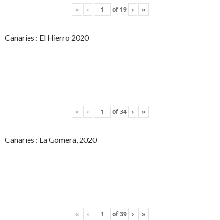
«
‹
of
19
›
»
Canaries : El Hierro 2020
«
‹
of
34
›
»
Canaries : La Gomera, 2020
«
‹
of
39
›
»