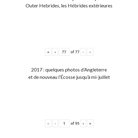
Outer Hebrides, les Hébrides extérieures
«
‹
of
77
›
»
2017 : quelques photos d’Angleterre
et de nouveau l’Écosse jusqu’à mi-juillet
«
‹
of
95
›
»