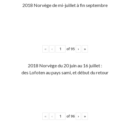
2018 Norvège de mi-juillet à fin septembre
«
‹
of
95
›
»
2018 Norvège du 20 juin au 16 juillet :
des Lofoten au pays sami, et début du retour
«
‹
of
96
›
»