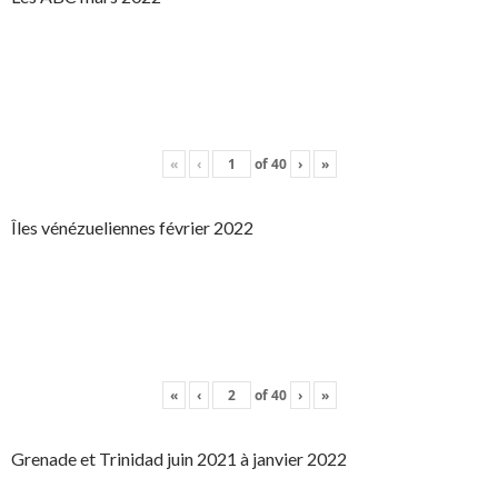
«
‹
of
40
›
»
Îles vénézueliennes février 2022
«
‹
of
40
›
»
Grenade et Trinidad juin 2021 à janvier 2022