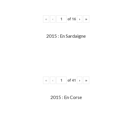
«
‹
of
16
›
»
2015 : En Sardaigne
«
‹
of
41
›
»
2015 : En Corse