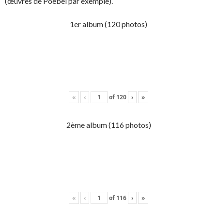
(œuvres de Poebel par exemple).
1er album (120 photos)
«
‹
of
120
›
»
2ème album (116 photos)
«
‹
of
116
›
»