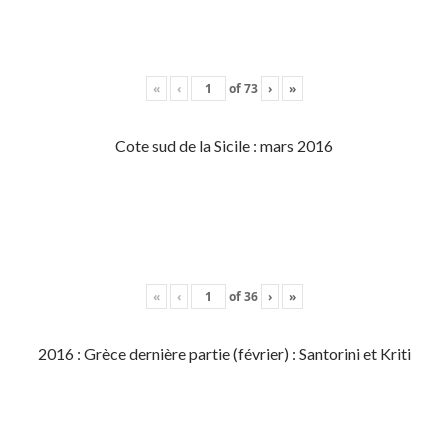
«
‹
of
73
›
»
Cote sud de la Sicile : mars 2016
«
‹
of
36
›
»
2016 : Grèce dernière partie (février) : Santorini et Kriti