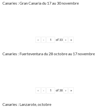
Canaries : Gran Canaria du 17 au 30 novembre
«
‹
of
33
›
»
Canaries : Fuerteventura du 28 octobre au 17 novembre
«
‹
of
38
›
»
Canaries : Lanzarote, octobre