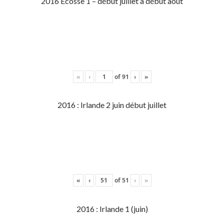
2016 Écosse 1 – début juillet à début aout
«
‹
of
91
›
»
2016 : Irlande 2 juin début juillet
«
‹
of
51
›
»
2016 : Irlande 1 (juin)