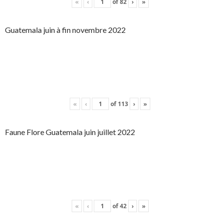
«
‹
of
82
›
»
Guatemala juin à fin novembre 2022
«
‹
of
113
›
»
Faune Flore Guatemala juin juillet 2022
«
‹
of
42
›
»