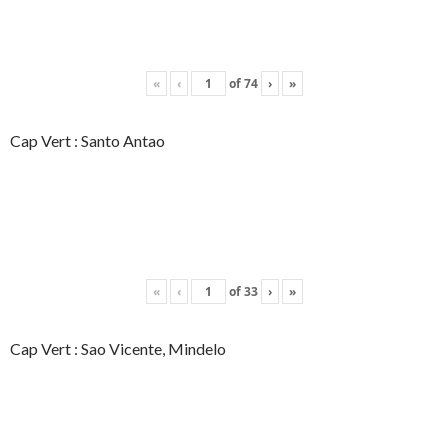
«
‹
of
74
›
»
Cap Vert : Santo Antao
«
‹
of
33
›
»
Cap Vert : Sao Vicente, Mindelo