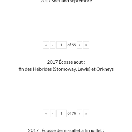
2017 Shetland septembre
«
‹
of
55
›
»
2017 Écosse aout :
fin des Hébrides (Stornoway, Lewis) et Orkneys
«
‹
of
76
›
»
2017 : Écosse de mi-juillet à fin juillet :