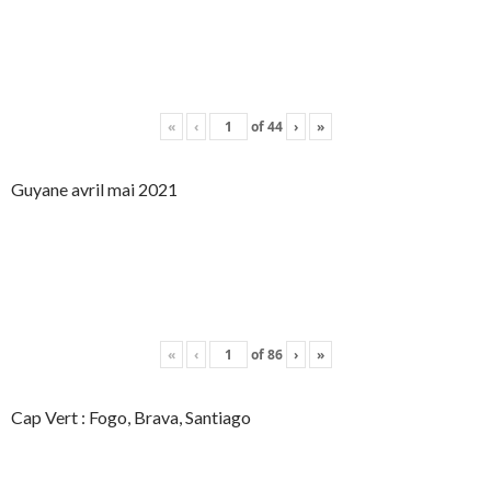
«
‹
of
44
›
»
Guyane avril mai 2021
«
‹
of
86
›
»
Cap Vert : Fogo, Brava, Santiago