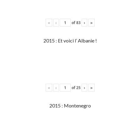
«
‹
of
83
›
»
2015 : Et voici l’ Albanie !
«
‹
of
25
›
»
2015 : Montenegro