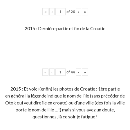
«
‹
of
26
›
»
2015 : Dernière partie et fin de la Croatie
«
‹
of
44
›
»
2015 : Et voici (enfin) les photos de Croatie : 1ère partie
en général la légende indique le nom de l’ile (sans précéder de
Otok qui veut dire ile en croate) ou d’une ville (des fois la ville
porte le nom de l’ile …!) mais si vous avez un doute,
questionnez, là ce soir je fatigue !