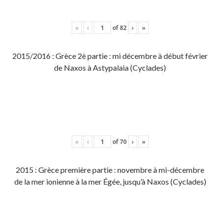
«
‹
of
82
›
»
2015/2016 : Grèce 2è partie : mi décembre à début février
de Naxos à Astypalaia (Cyclades)
«
‹
of
70
›
»
2015 : Grèce première partie : novembre à mi-décembre
de la mer ionienne à la mer Égée, jusqu’à Naxos (Cyclades)