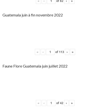
«
‹
of
82
›
»
Guatemala juin à fin novembre 2022
«
‹
of
113
›
»
Faune Flore Guatemala juin juillet 2022
«
‹
of
42
›
»