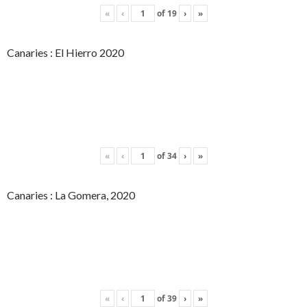
«
‹
of
19
›
»
Canaries : El Hierro 2020
«
‹
of
34
›
»
Canaries : La Gomera, 2020
«
‹
of
39
›
»