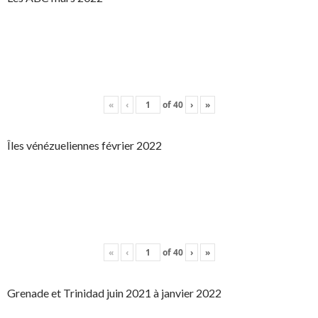
«
‹
of
40
›
»
Îles vénézueliennes février 2022
«
‹
of
40
›
»
Grenade et Trinidad juin 2021 à janvier 2022