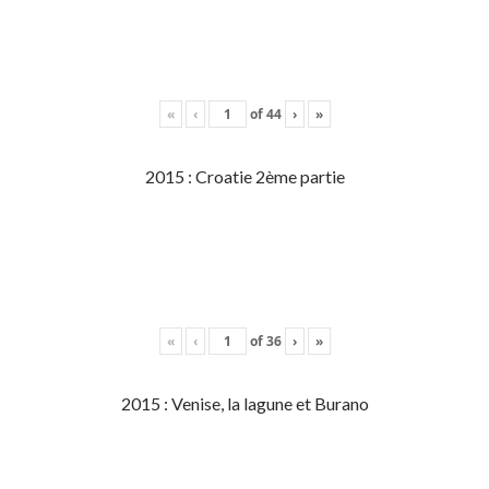
«
‹
of
44
›
»
2015 : Croatie 2ème partie
«
‹
of
36
›
»
2015 : Venise, la lagune et Burano