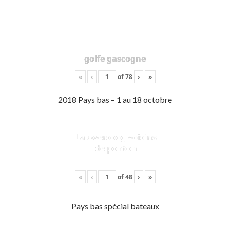
golfe gascogne
«
‹
of
78
›
»
2018 Pays bas – 1 au 18 octobre
Lauwersoog voisins
de ponton
«
‹
of
48
›
»
Pays bas spécial bateaux