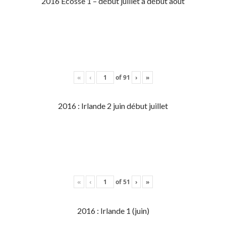
2016 Écosse 1 – début juillet à début aout
«
‹
of
91
›
»
2016 : Irlande 2 juin début juillet
«
‹
of
51
›
»
2016 : Irlande 1 (juin)