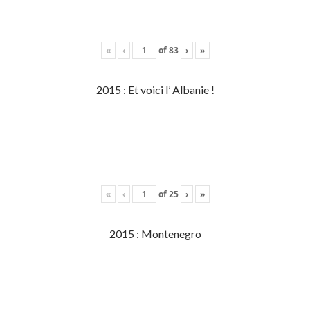
«
‹
of
83
›
»
2015 : Et voici l’ Albanie !
«
‹
of
25
›
»
2015 : Montenegro