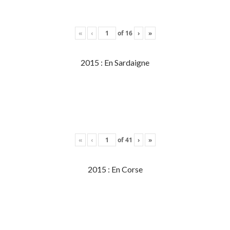
«
‹
of
16
›
»
2015 : En Sardaigne
«
‹
of
41
›
»
2015 : En Corse