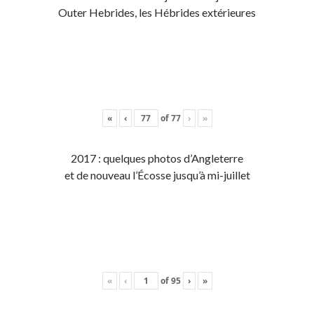
Outer Hebrides, les Hébrides extérieures
«
‹
of
77
›
»
2017 : quelques photos d’Angleterre
et de nouveau l’Écosse jusqu’à mi-juillet
«
‹
of
95
›
»