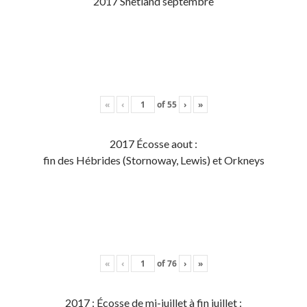
2017 Shetland septembre
«
‹
of
55
›
»
2017 Écosse aout :
fin des Hébrides (Stornoway, Lewis) et Orkneys
«
‹
of
76
›
»
2017 : Écosse de mi-juillet à fin juillet :