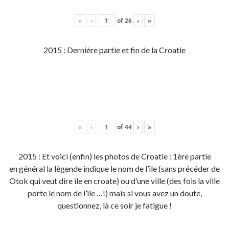
«
‹
of
26
›
»
2015 : Dernière partie et fin de la Croatie
«
‹
of
44
›
»
2015 : Et voici (enfin) les photos de Croatie : 1ère partie
en général la légende indique le nom de l’ile (sans précéder de
Otok qui veut dire ile en croate) ou d’une ville (des fois la ville
porte le nom de l’ile …!) mais si vous avez un doute,
questionnez, là ce soir je fatigue !