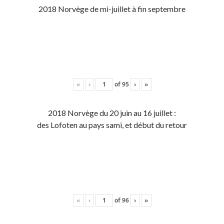
2018 Norvège de mi-juillet à fin septembre
«
‹
of
95
›
»
2018 Norvège du 20 juin au 16 juillet :
des Lofoten au pays sami, et début du retour
«
‹
of
96
›
»