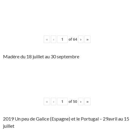
«
‹
of
64
›
»
Madère du 18 juillet au 30 septembre
«
‹
of
50
›
»
2019 Un peu de Galice (Espagne) et le Portugal – 29avril au 15
juillet