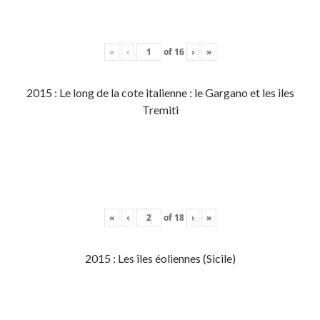
«
‹
of
16
›
»
2015 : Le long de la cote italienne : le Gargano et les iles
Tremiti
«
‹
of
18
›
»
2015 : Les îles éoliennes (Sicile)