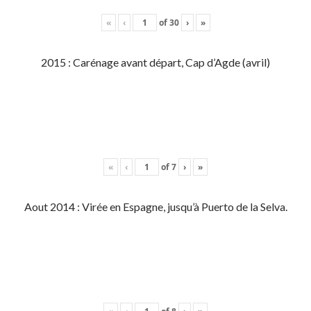
«
‹
of
30
›
»
2015 : Carénage avant départ, Cap d’Agde (avril)
«
‹
of
7
›
»
Aout 2014 : Virée en Espagne, jusqu’à Puerto de la Selva.