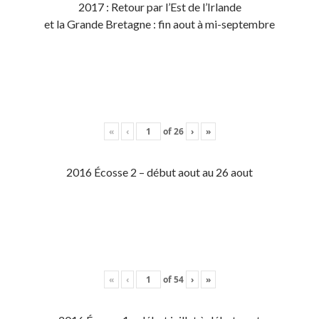
2017 : Retour par l’Est de l’Irlande
et la Grande Bretagne : fin aout à mi-septembre
«
‹
of
26
›
»
2016 Écosse 2 – début aout au 26 aout
«
‹
of
54
›
»