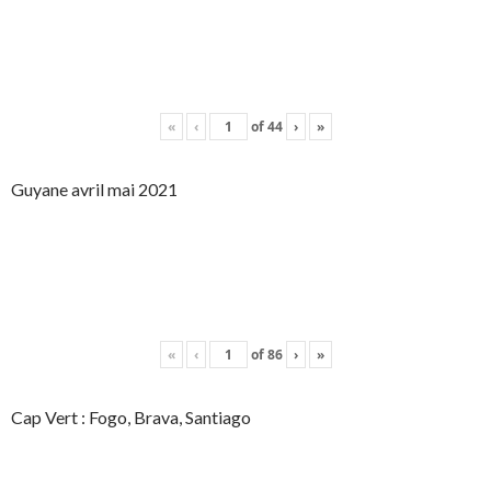
«
‹
of
44
›
»
Guyane avril mai 2021
«
‹
of
86
›
»
Cap Vert : Fogo, Brava, Santiago