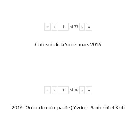
«
‹
of
73
›
»
Cote sud de la Sicile : mars 2016
«
‹
of
36
›
»
2016 : Grèce dernière partie (février) : Santorini et Kriti