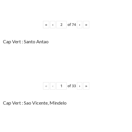
«
‹
of
74
›
»
Cap Vert : Santo Antao
«
‹
of
33
›
»
Cap Vert : Sao Vicente, Mindelo