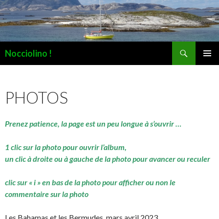
Recherche
Nocciolino !
ALLER
MENU
AU
PRINCI
CONTENU
PHOTOS
Prenez patience, la page est un peu longue à s’ouvrir …
1 clic sur la photo pour ouvrir l’album,
un clic à droite ou à gauche de la photo pour avancer ou reculer
clic sur « i » en bas de la photo pour afficher ou non le
commentaire sur la photo
Les Bahamas et les Bermudes, mars avril 2023