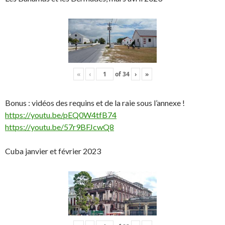
«
‹
of
34
›
»
Bonus : vidéos des requins et de la raie sous l’annexe !
https://youtu.be/pEQ0W4tfB74
https://youtu.be/57r9BFJcwQ8
Cuba janvier et février 2023