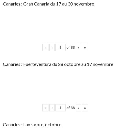
Canaries : Gran Canaria du 17 au 30 novembre
«
‹
of
33
›
»
Canaries : Fuerteventura du 28 octobre au 17 novembre
«
‹
of
38
›
»
Canaries : Lanzarote, octobre