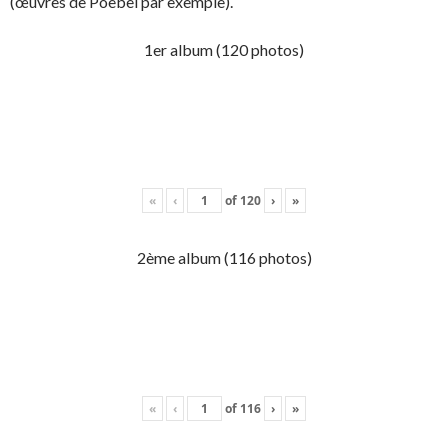
(œuvres de Poebel par exemple).
1er album (120 photos)
«
‹
of
120
›
»
2ème album (116 photos)
«
‹
of
116
›
»