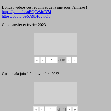
Bonus : vidéos des requins et de la raie sous l’annexe !
https://youtu.be/pEQ0W4tfB74
https://youtu.be/57r9BFJcwQ8
Cuba janvier et février 2023
«
‹
of
82
›
»
Guatemala juin à fin novembre 2022
«
‹
of
113
›
»