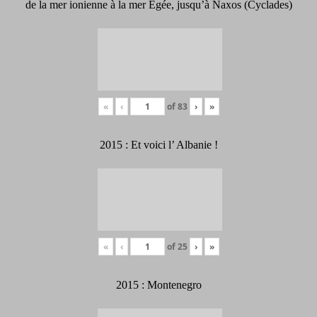
de la mer ionienne à la mer Égée, jusqu’à Naxos (Cyclades)
«
‹
of
83
›
»
2015 : Et voici l’ Albanie !
«
‹
of
25
›
»
2015 : Montenegro