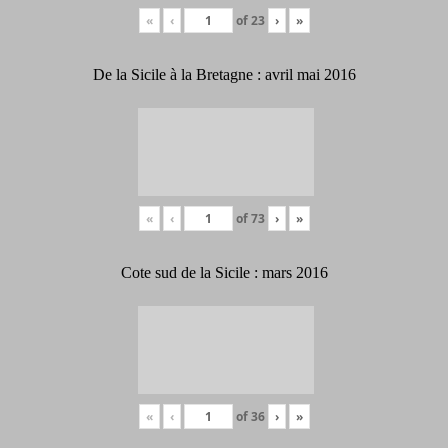
«
‹
of
23
›
»
De la Sicile à la Bretagne : avril mai 2016
«
‹
of
73
›
»
Cote sud de la Sicile : mars 2016
«
‹
of
36
›
»