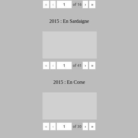
«
‹
of
16
›
»
2015 : En Sardaigne
«
‹
of
41
›
»
2015 : En Corse
«
‹
of
30
›
»