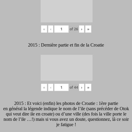
«
‹
of
26
›
»
2015 : Dernière partie et fin de la Croatie
«
‹
of
44
›
»
2015 : Et voici (enfin) les photos de Croatie : 1ère partie
en général la légende indique le nom de l’ile (sans précéder de Otok
qui veut dire ile en croate) ou d’une ville (des fois la ville porte le
nom de l’ile …!) mais si vous avez un doute, questionnez, là ce soir
je fatigue !