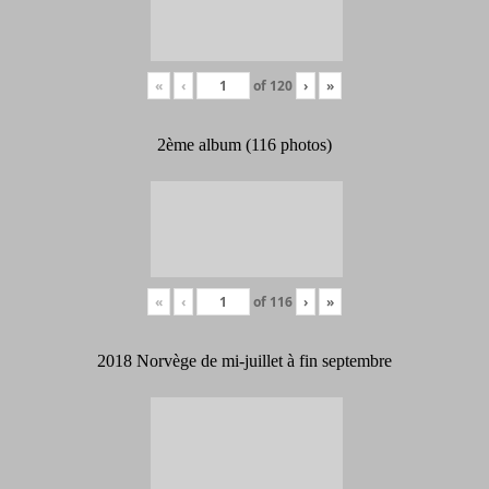
«
‹
of
120
›
»
2ème album (116 photos)
«
‹
of
116
›
»
2018 Norvège de mi-juillet à fin septembre