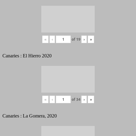
«
‹
of
19
›
»
Canaries : El Hierro 2020
«
‹
of
34
›
»
Canaries : La Gomera, 2020