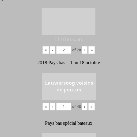
11 islas Cies
«
‹
of
78
›
»
2018 Pays bas – 1 au 18 octobre
Lauwersoog voisins
de ponton
«
‹
of
48
›
»
Pays bas spécial bateaux