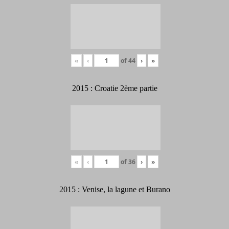
«
‹
of
44
›
»
2015 : Croatie 2ème partie
«
‹
of
36
›
»
2015 : Venise, la lagune et Burano