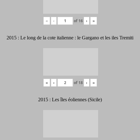
«
‹
of
16
›
»
2015 : Le long de la cote italienne : le Gargano et les iles Tremiti
«
‹
of
18
›
»
2015 : Les îles éoliennes (Sicile)