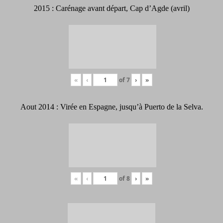
2015 : Carénage avant départ, Cap d’Agde (avril)
«
‹
of
7
›
»
Aout 2014 : Virée en Espagne, jusqu’à Puerto de la Selva.
«
‹
of
8
›
»