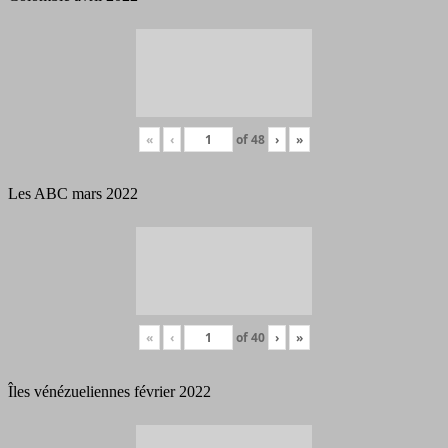
«
‹
of
48
›
»
Les ABC mars 2022
«
‹
of
40
›
»
Îles vénézueliennes février 2022