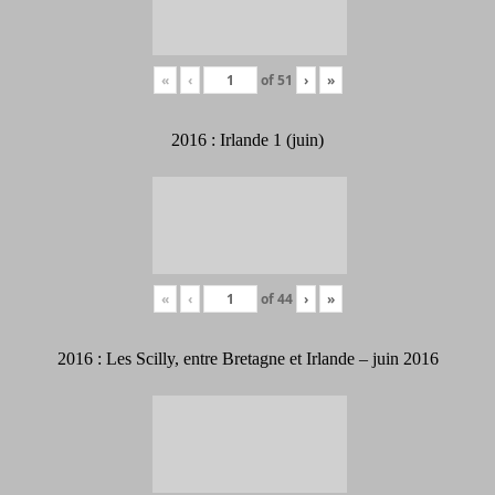
«
‹
of
51
›
»
2016 : Irlande 1 (juin)
«
‹
of
44
›
»
2016 : Les Scilly, entre Bretagne et Irlande – juin 2016