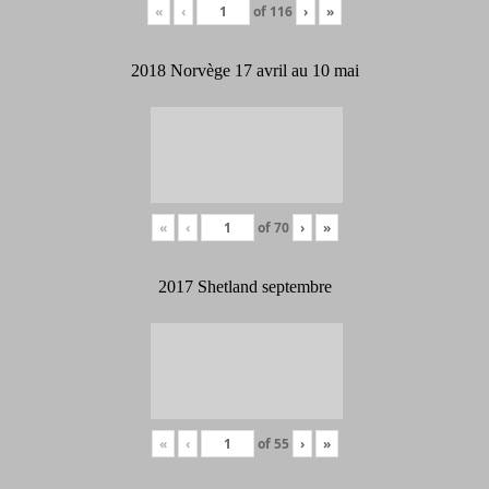
«
‹
of
116
›
»
2018 Norvège 17 avril au 10 mai
«
‹
of
70
›
»
2017 Shetland septembre
«
‹
of
55
›
»