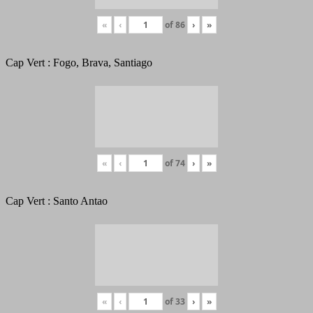
«
‹
of
86
›
»
Cap Vert : Fogo, Brava, Santiago
«
‹
of
74
›
»
Cap Vert : Santo Antao
«
‹
of
33
›
»