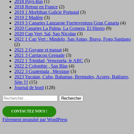
2018 Pays-Bas
(1)
2018 Retour en France
(2)
2019 1 Morbihan Galicie Portugal
(3)
2019 2 Madère
(3)
2019 3 Canaries Lanzarote Fuerteventura Gran Canaria
(4)
2020 Canaries La Palma, La Gomera, El Hierro
(9)
2020 Cap Vert, Sal, Sao Nicolau
(3)
2021 1 Cap Vert : Mindelo, San Antao, Brava, Fogo,Santiago
(2)
2021 2 Guyane et transat
(4)
2021 3 Carriacou Grenade
(3)
2022 1 Trinidad, Venezuela, le ABC
(5)
2022 2 Colombie , San Blas
(4)
2022 3 Guatemala , Mexique
(3)
2023 Yucatan, Cuba, Bahamas, Bermudes, Açores, Baléares,
Sète !!!
(15)
Journal de bord
(128)
Rechercher :
CONTACTEZ NOUS !
Fièrement propulsé par WordPress