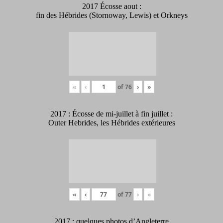
2017 Écosse aout :
fin des Hébrides (Stornoway, Lewis) et Orkneys
«
‹
of
76
›
»
2017 : Écosse de mi-juillet à fin juillet :
Outer Hebrides, les Hébrides extérieures
«
‹
of
77
›
»
2017 : quelques photos d’Angleterre