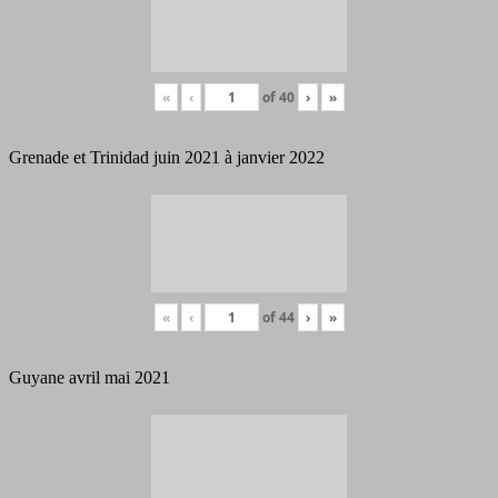
«
‹
of
40
›
»
Grenade et Trinidad juin 2021 à janvier 2022
«
‹
of
44
›
»
Guyane avril mai 2021