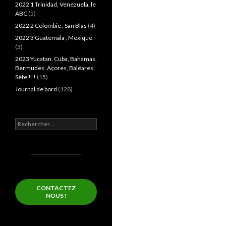
2022 1 Trinidad, Venezuela, le
ABC
(5)
2022 2 Colombie , San Blas
(4)
2022 3 Guatemala , Mexique
(3)
2023 Yucatan, Cuba, Bahamas,
Bermudes, Açores, Baléares,
Sète !!!
(15)
Journal de bord
(128)
Rechercher :
CONTACTEZ
NOUS !