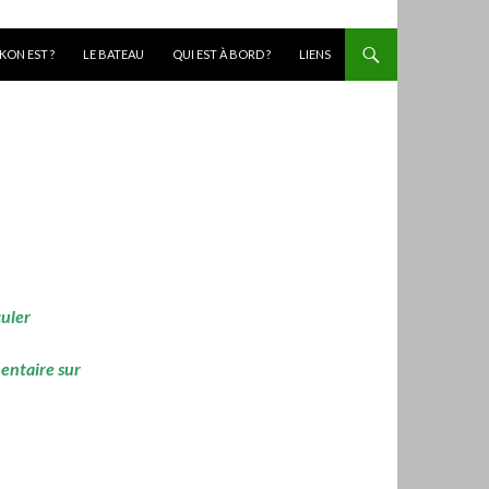
KON EST ?
LE BATEAU
QUI EST À BORD ?
LIENS
culer
mentaire sur