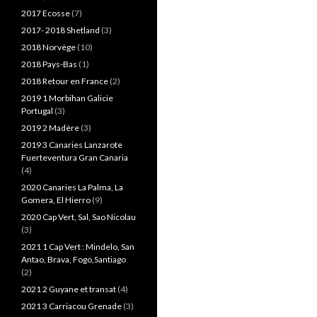
2017 Ecosse
(7)
2017- 2018 Shetland
(3)
2018 Norvège
(10)
2018 Pays-Bas
(1)
2018 Retour en France
(2)
2019 1 Morbihan Galicie
Portugal
(3)
2019 2 Madère
(3)
2019 3 Canaries Lanzarote
Fuerteventura Gran Canaria
(4)
2020 Canaries La Palma, La
Gomera, El Hierro
(9)
2020 Cap Vert, Sal, Sao Nicolau
(3)
2021 1 Cap Vert : Mindelo, San
Antao, Brava, Fogo,Santiago
(2)
2021 2 Guyane et transat
(4)
2021 3 Carriacou Grenade
(3)