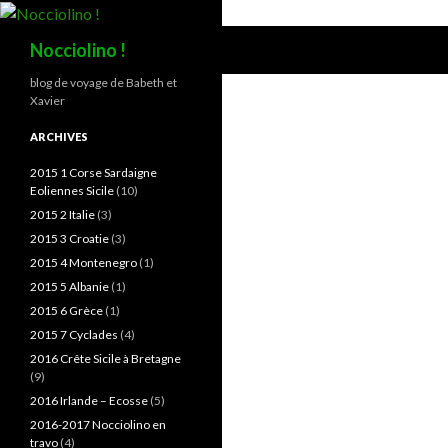
Recherche
Nocciolino !
blog de voyage de Babeth et
Xavier
ARCHIVES
2015 1 Corse Sardaigne
Eoliennes Sicile
(10)
2015 2 Italie
(3)
2015 3 Croatie
(3)
2015 4 Montenegro
(1)
2015 5 Albanie
(1)
2015 6 Grèce
(1)
2015 7 Cyclades
(4)
2016 Crête Sicile à Bretagne
(9)
2016 Irlande – Ecosse
(5)
2016-2017 Nocciolino en
travo
(4)