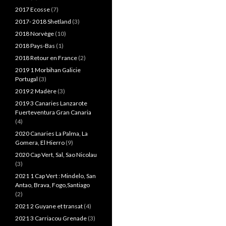
2017 Ecosse
(7)
2017- 2018 Shetland
(3)
2018 Norvège
(10)
2018 Pays-Bas
(1)
2018 Retour en France
(2)
2019 1 Morbihan Galicie
Portugal
(3)
2019 2 Madère
(3)
2019 3 Canaries Lanzarote
Fuerteventura Gran Canaria
(4)
2020 Canaries La Palma, La
Gomera, El Hierro
(9)
2020 Cap Vert, Sal, Sao Nicolau
(3)
2021 1 Cap Vert : Mindelo, San
Antao, Brava, Fogo,Santiago
(2)
2021 2 Guyane et transat
(4)
2021 3 Carriacou Grenade
(3)