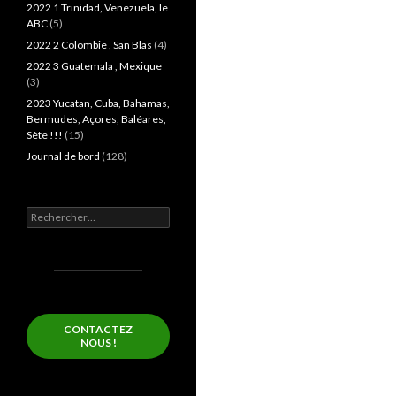
2022 1 Trinidad, Venezuela, le
ABC
(5)
2022 2 Colombie , San Blas
(4)
2022 3 Guatemala , Mexique
(3)
2023 Yucatan, Cuba, Bahamas,
Bermudes, Açores, Baléares,
Sète !!!
(15)
Journal de bord
(128)
Rechercher :
CONTACTEZ
NOUS !