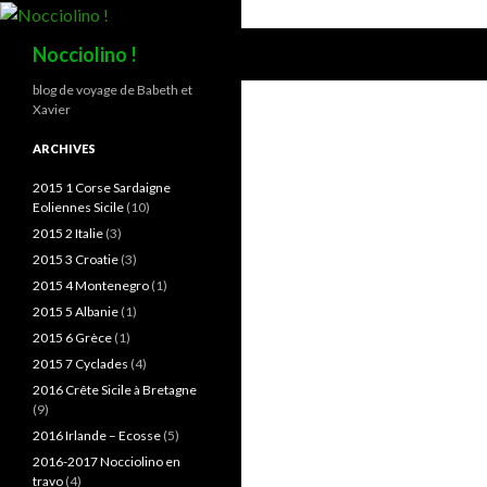
Recherche
Nocciolino !
blog de voyage de Babeth et
Xavier
ARCHIVES
2015 1 Corse Sardaigne
Eoliennes Sicile
(10)
2015 2 Italie
(3)
2015 3 Croatie
(3)
2015 4 Montenegro
(1)
2015 5 Albanie
(1)
2015 6 Grèce
(1)
2015 7 Cyclades
(4)
2016 Crête Sicile à Bretagne
(9)
2016 Irlande – Ecosse
(5)
2016-2017 Nocciolino en
travo
(4)