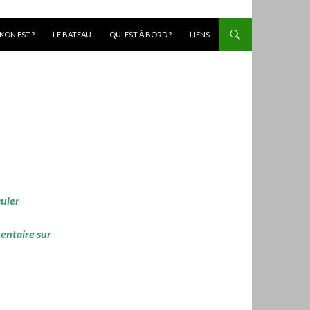
KON EST ?
LE BATEAU
QUI EST À BORD ?
LIENS
culer
mentaire sur