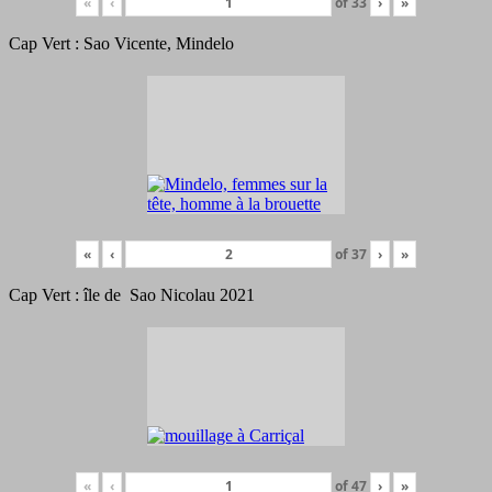
«
‹
of
33
›
»
Cap Vert : Sao Vicente, Mindelo
«
‹
of
37
›
»
Cap Vert : île de Sao Nicolau 2021
«
‹
of
47
›
»