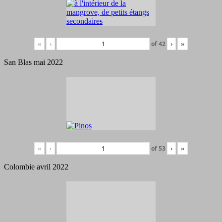
«
‹
of
42
›
»
San Blas mai 2022
«
‹
of
53
›
»
Colombie avril 2022