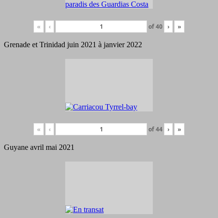
«
‹
of
40
›
»
Grenade et Trinidad juin 2021 à janvier 2022
«
‹
of
44
›
»
Guyane avril mai 2021