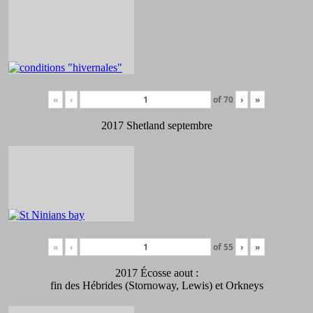
«
‹
of
70
›
»
2017 Shetland septembre
«
‹
of
55
›
»
2017 Écosse aout :
fin des Hébrides (Stornoway, Lewis) et Orkneys