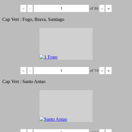
«
‹
of
86
›
»
Cap Vert : Fogo, Brava, Santiago
«
‹
of
74
›
»
Cap Vert : Santo Antao