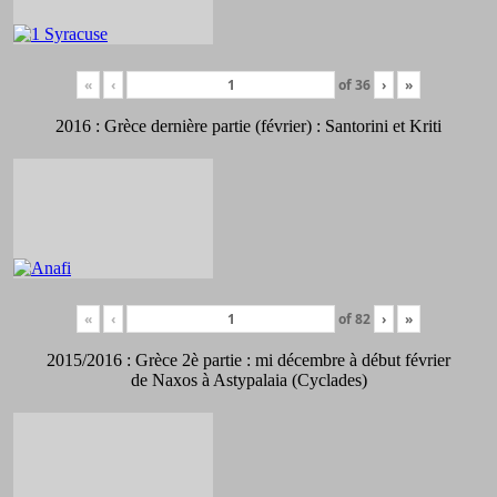
«
‹
of
36
›
»
2016 : Grèce dernière partie (février) : Santorini et Kriti
«
‹
of
82
›
»
2015/2016 : Grèce 2è partie : mi décembre à début février
de Naxos à Astypalaia (Cyclades)