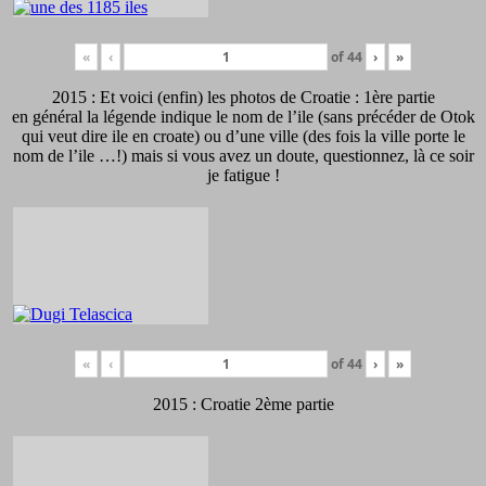
«
‹
of
44
›
»
2015 : Et voici (enfin) les photos de Croatie : 1ère partie
en général la légende indique le nom de l’ile (sans précéder de Otok
qui veut dire ile en croate) ou d’une ville (des fois la ville porte le
nom de l’ile …!) mais si vous avez un doute, questionnez, là ce soir
je fatigue !
«
‹
of
44
›
»
2015 : Croatie 2ème partie