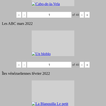
«
‹
of
48
›
»
Les ABC mars 2022
«
‹
of
40
›
»
Îles vénézueliennes février 2022