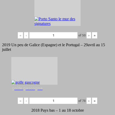
«
‹
of
50
›
»
2019 Un peu de Galice (Espagne) et le Portugal – 29avril au 15
juillet
golfe gascogne
«
‹
of
78
›
»
2018 Pays bas – 1 au 18 octobre