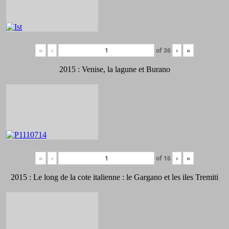
«
‹
of
36
›
»
2015 : Venise, la lagune et Burano
«
‹
of
16
›
»
2015 : Le long de la cote italienne : le Gargano et les iles Tremiti