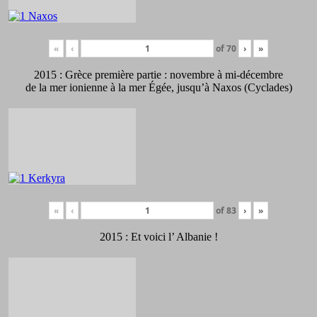
«
‹
of
70
›
»
2015 : Grèce première partie : novembre à mi-décembre
de la mer ionienne à la mer Égée, jusqu’à Naxos (Cyclades)
«
‹
of
83
›
»
2015 : Et voici l’ Albanie !