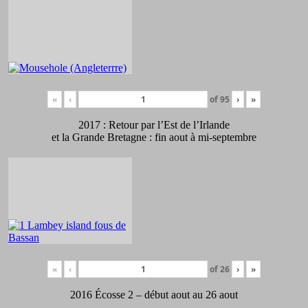
«
‹
of
95
›
»
2017 : Retour par l’Est de l’Irlande
et la Grande Bretagne : fin aout à mi-septembre
«
‹
of
26
›
»
2016 Écosse 2 – début aout au 26 aout