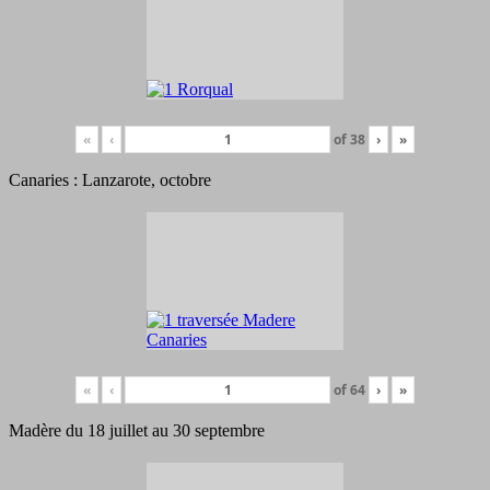
«
‹
of
38
›
»
Canaries : Lanzarote, octobre
«
‹
of
64
›
»
Madère du 18 juillet au 30 septembre