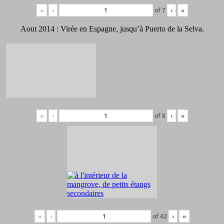
«
‹
of
7
›
»
Aout 2014 : Virée en Espagne, jusqu’à Puerto de la Selva.
«
‹
of
8
›
»
«
‹
of
42
›
»