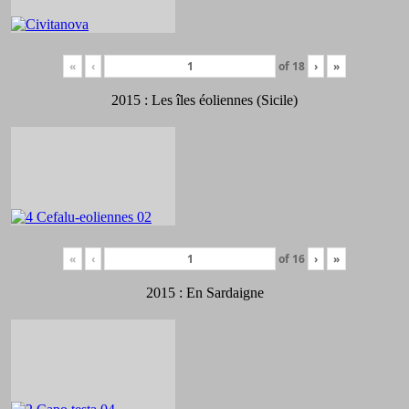
«
‹
of
18
›
»
2015 : Les îles éoliennes (Sicile)
«
‹
of
16
›
»
2015 : En Sardaigne