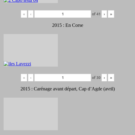
«
‹
of
41
›
»
2015 : En Corse
«
‹
of
30
›
»
2015 : Carénage avant départ, Cap d’Agde (avril)