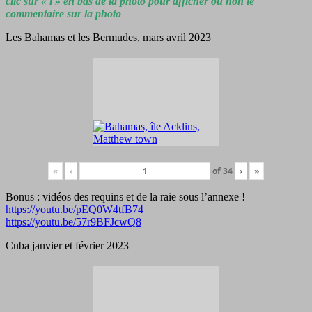
clic sur « i » en bas de la photo pour afficher ou non le
commentaire sur la photo
Les Bahamas et les Bermudes, mars avril 2023
«
‹
of
34
›
»
Bonus : vidéos des requins et de la raie sous l’annexe !
https://youtu.be/pEQ0W4tfB74
https://youtu.be/57r9BFJcwQ8
Cuba janvier et février 2023