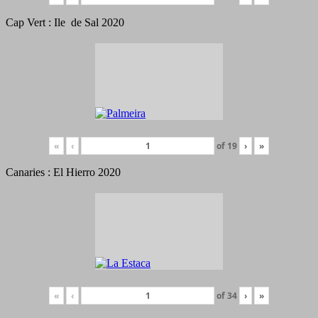
Cap Vert : Ile de Sal 2020
«
‹
of
19
›
»
Canaries : El Hierro 2020
«
‹
of
34
›
»