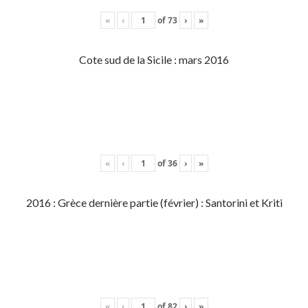
«
‹
of
73
›
»
Cote sud de la Sicile : mars 2016
«
‹
of
36
›
»
2016 : Grèce dernière partie (février) : Santorini et Kriti
«
‹
of
82
›
»