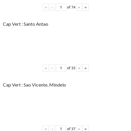
«
‹
of
74
›
»
Cap Vert : Santo Antao
«
‹
of
33
›
»
Cap Vert : Sao Vicente, Mindelo
«
‹
of
37
›
»