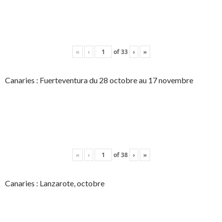
«
‹
of
33
›
»
Canaries : Fuerteventura du 28 octobre au 17 novembre
«
‹
of
38
›
»
Canaries : Lanzarote, octobre