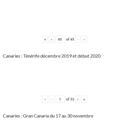
«
‹
of
45
›
»
Canaries : Ténérife décembre 2019 et début 2020
«
‹
of
33
›
»
Canaries : Gran Canaria du 17 au 30 novembre