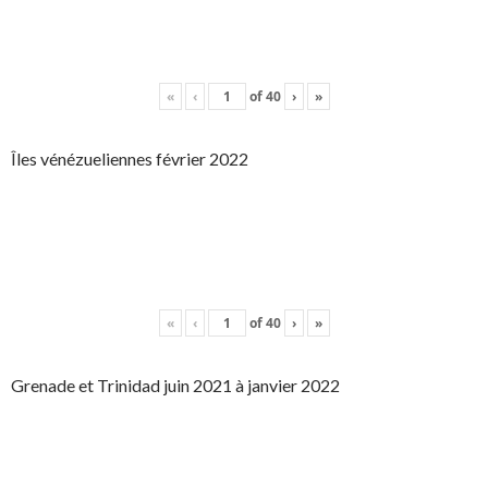
«
‹
of
40
›
»
Îles vénézueliennes février 2022
«
‹
of
40
›
»
Grenade et Trinidad juin 2021 à janvier 2022