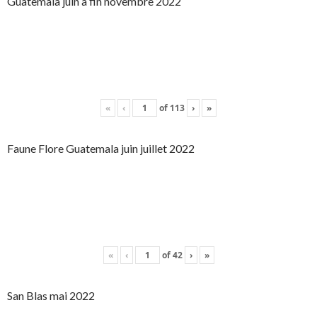
Guatemala juin à fin novembre 2022
«
‹
of
113
›
»
Faune Flore Guatemala juin juillet 2022
«
‹
of
42
›
»
San Blas mai 2022