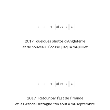
«
‹
of
77
›
»
2017 : quelques photos d’Angleterre
et de nouveau l’Écosse jusqu’à mi-juillet
«
‹
of
95
›
»
2017 : Retour par l’Est de l’Irlande
et la Grande Bretagne : fin aout à mi-septembre