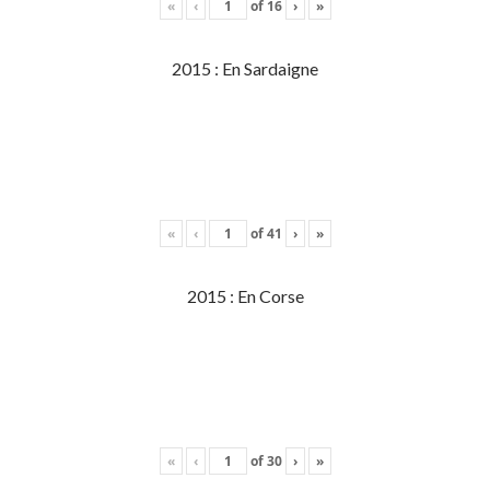
«
‹
of
16
›
»
2015 : En Sardaigne
«
‹
of
41
›
»
2015 : En Corse
«
‹
of
30
›
»