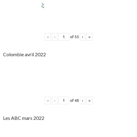
«
‹
of
53
›
»
Colombie avril 2022
«
‹
of
48
›
»
Les ABC mars 2022