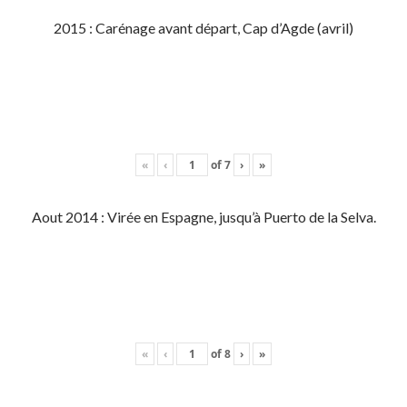
2015 : Carénage avant départ, Cap d’Agde (avril)
«
‹
of
7
›
»
Aout 2014 : Virée en Espagne, jusqu’à Puerto de la Selva.
«
‹
of
8
›
»