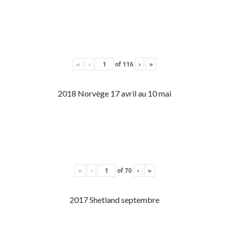
«
‹
of
116
›
»
2018 Norvège 17 avril au 10 mai
«
‹
of
70
›
»
2017 Shetland septembre