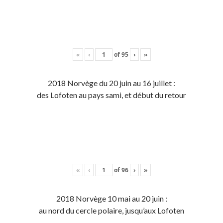
«
‹
of
95
›
»
2018 Norvège du 20 juin au 16 juillet :
des Lofoten au pays sami, et début du retour
«
‹
of
96
›
»
2018 Norvège 10 mai au 20 juin :
au nord du cercle polaire, jusqu’aux Lofoten