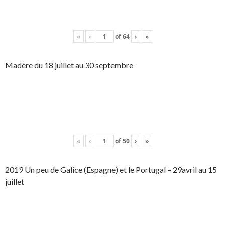
«
‹
of
64
›
»
Madère du 18 juillet au 30 septembre
«
‹
of
50
›
»
2019 Un peu de Galice (Espagne) et le Portugal – 29avril au 15
juillet