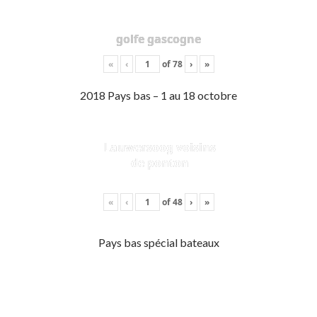
golfe gascogne
«
‹
of
78
›
»
2018 Pays bas – 1 au 18 octobre
Lauwersoog voisins
de ponton
«
‹
of
48
›
»
Pays bas spécial bateaux