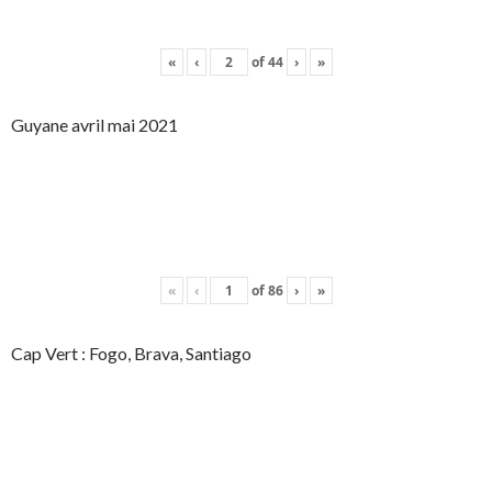
«
‹
of
44
›
»
Guyane avril mai 2021
«
‹
of
86
›
»
Cap Vert : Fogo, Brava, Santiago