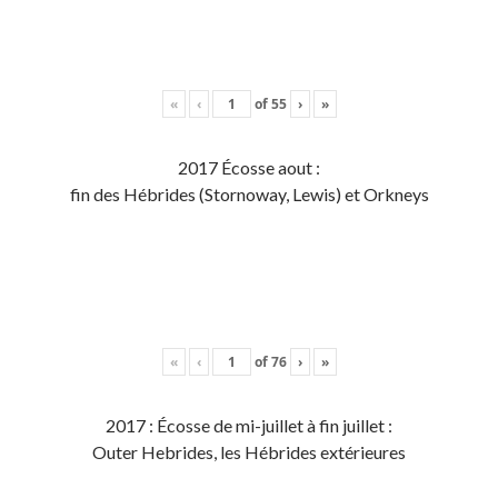
«
‹
of
55
›
»
2017 Écosse aout :
fin des Hébrides (Stornoway, Lewis) et Orkneys
«
‹
of
76
›
»
2017 : Écosse de mi-juillet à fin juillet :
Outer Hebrides, les Hébrides extérieures