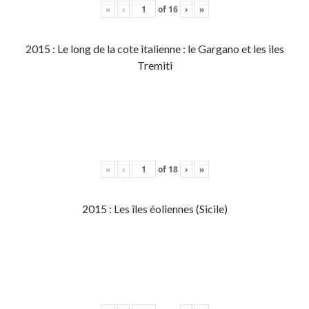
«
‹
of
16
›
»
2015 : Le long de la cote italienne : le Gargano et les iles
Tremiti
«
‹
of
18
›
»
2015 : Les îles éoliennes (Sicile)