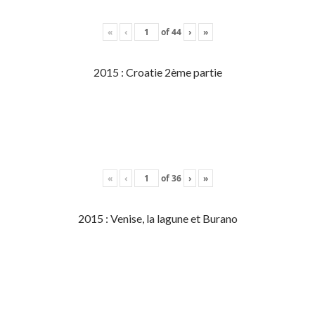
«
‹
of
44
›
»
2015 : Croatie 2ème partie
«
‹
of
36
›
»
2015 : Venise, la lagune et Burano