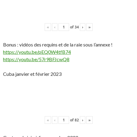
«
‹
of
34
›
»
Bonus : vidéos des requins et de la raie sous l’annexe !
https://youtu.be/pEQ0W4tfB74
https://youtu.be/57r9BFJcwQ8
Cuba janvier et février 2023
«
‹
of
82
›
»