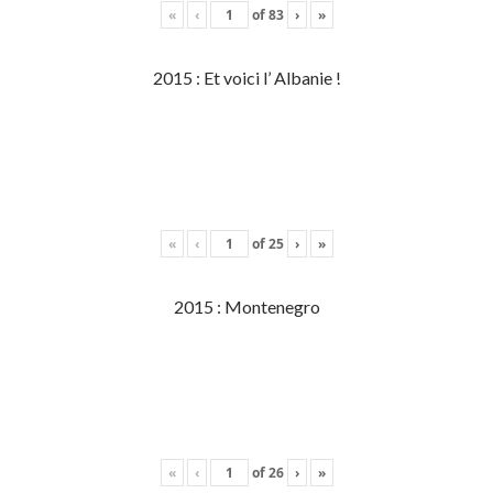
«
‹
of
83
›
»
2015 : Et voici l’ Albanie !
«
‹
of
25
›
»
2015 : Montenegro
«
‹
of
26
›
»