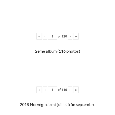
«
‹
of
120
›
»
2ème album (116 photos)
«
‹
of
116
›
»
2018 Norvège de mi-juillet à fin septembre