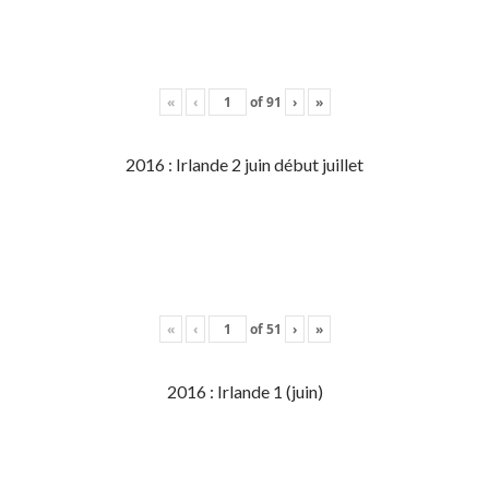
«
‹
of
91
›
»
2016 : Irlande 2 juin début juillet
«
‹
of
51
›
»
2016 : Irlande 1 (juin)