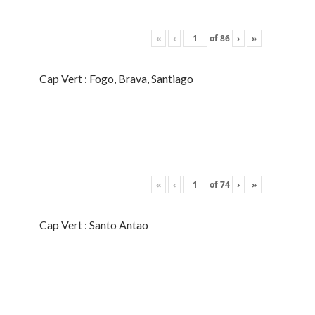
«
‹
of
86
›
»
Cap Vert : Fogo, Brava, Santiago
«
‹
of
74
›
»
Cap Vert : Santo Antao