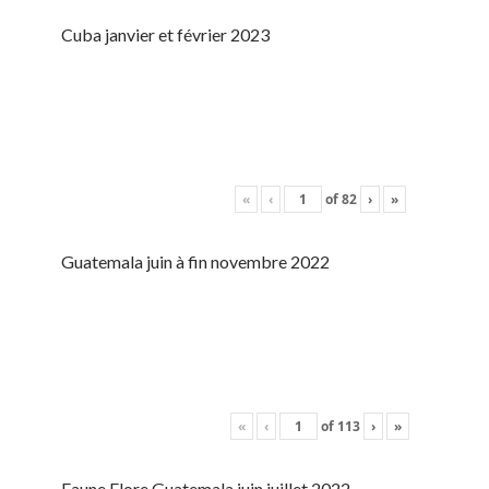
Cuba janvier et février 2023
«
‹
of
82
›
»
Guatemala juin à fin novembre 2022
«
‹
of
113
›
»
Faune Flore Guatemala juin juillet 2022