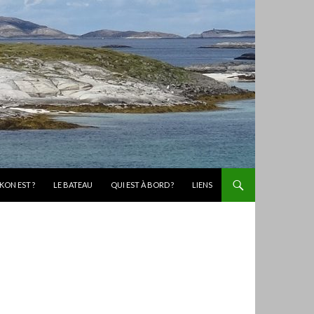
KON EST ?
LE BATEAU
QUI EST À BORD ?
LIENS