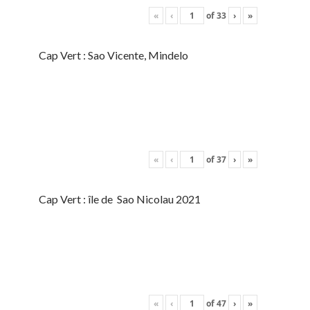
«
‹
of
33
›
»
Cap Vert : Sao Vicente, Mindelo
«
‹
of
37
›
»
Cap Vert : île de Sao Nicolau 2021
«
‹
of
47
›
»