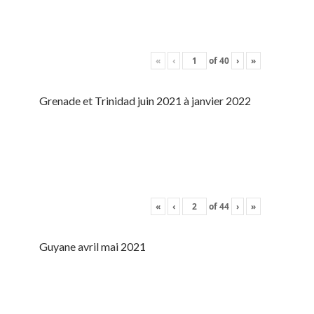
«
‹
of
40
›
»
Grenade et Trinidad juin 2021 à janvier 2022
«
‹
of
44
›
»
Guyane avril mai 2021