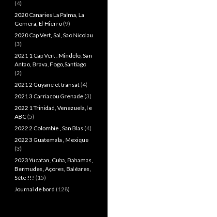
(4)
2020 Canaries La Palma, La
Gomera, El Hierro
(9)
2020 Cap Vert, Sal, Sao Nicolau
(3)
2021 1 Cap Vert : Mindelo, San
Antao, Brava, Fogo,Santiago
(2)
2021 2 Guyane et transat
(4)
2021 3 Carriacou Grenade
(3)
2022 1 Trinidad, Venezuela, le
ABC
(5)
2022 2 Colombie , San Blas
(4)
2022 3 Guatemala , Mexique
(3)
2023 Yucatan, Cuba, Bahamas,
Bermudes, Açores, Baléares,
Sète !!!
(15)
Journal de bord
(128)