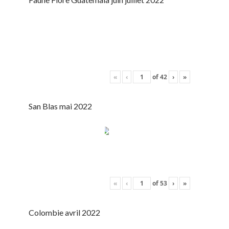
«
‹
of
42
›
»
San Blas mai 2022
«
‹
of
53
›
»
Colombie avril 2022