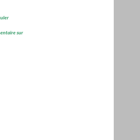
culer
mentaire sur