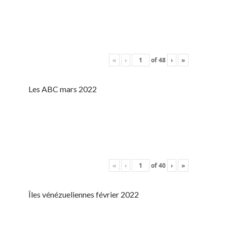
«
‹
of
48
›
»
Les ABC mars 2022
«
‹
of
40
›
»
Îles vénézueliennes février 2022