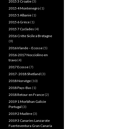
2015 3 Croatie
(3)
2015 4 Montenegro
(1)
2015 5 Albanie
(1)
2015 6 Grèce
(1)
2015 7 Cyclades
(4)
2016 Crête Sicile à Bretagne
(9)
2016 Irlande – Ecosse
(5)
2016-2017 Nocciolino en
travo
(4)
2017 Ecosse
(7)
2017- 2018 Shetland
(3)
2018 Norvège
(10)
2018 Pays-Bas
(1)
2018 Retour en France
(2)
2019 1 Morbihan Galicie
Portugal
(3)
2019 2 Madère
(3)
2019 3 Canaries Lanzarote
Fuerteventura Gran Canaria