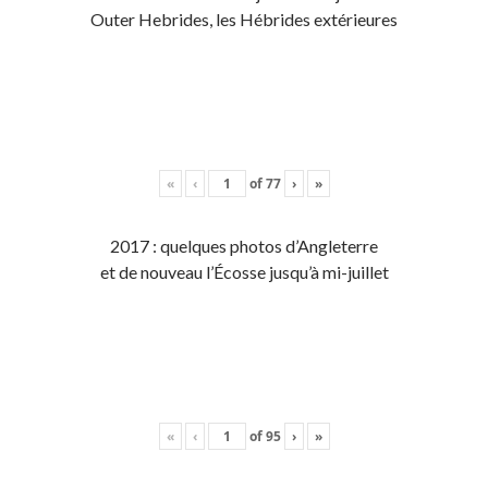
Outer Hebrides, les Hébrides extérieures
«
‹
of
77
›
»
2017 : quelques photos d’Angleterre
et de nouveau l’Écosse jusqu’à mi-juillet
«
‹
of
95
›
»