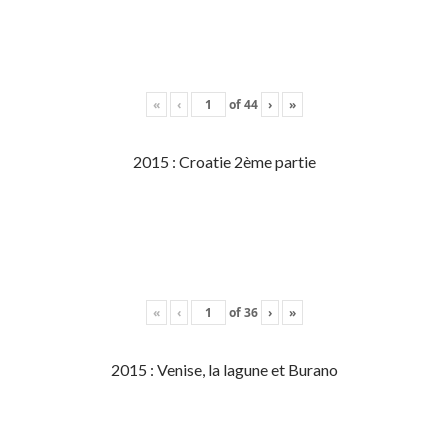
«
‹
of
44
›
»
2015 : Croatie 2ème partie
«
‹
of
36
›
»
2015 : Venise, la lagune et Burano