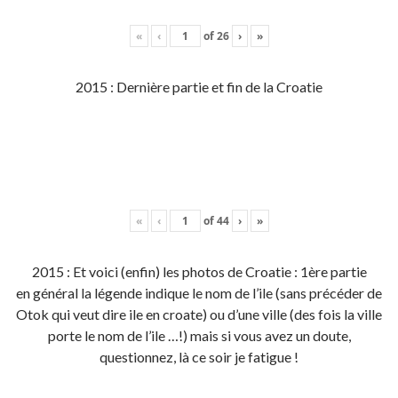
«
‹
of
26
›
»
2015 : Dernière partie et fin de la Croatie
«
‹
of
44
›
»
2015 : Et voici (enfin) les photos de Croatie : 1ère partie
en général la légende indique le nom de l’ile (sans précéder de
Otok qui veut dire ile en croate) ou d’une ville (des fois la ville
porte le nom de l’ile …!) mais si vous avez un doute,
questionnez, là ce soir je fatigue !