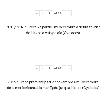
«
‹
of
82
›
»
2015/2016 : Grèce 2è partie : mi décembre à début février
de Naxos à Astypalaia (Cyclades)
«
‹
of
70
›
»
2015 : Grèce première partie : novembre à mi-décembre
de la mer ionienne à la mer Égée, jusqu’à Naxos (Cyclades)