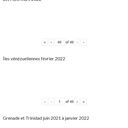
«
‹
of
40
›
»
Îles vénézueliennes février 2022
«
‹
of
40
›
»
Grenade et Trinidad juin 2021 à janvier 2022