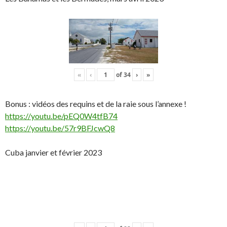
«
‹
of
34
›
»
Bonus : vidéos des requins et de la raie sous l’annexe !
https://youtu.be/pEQ0W4tfB74
https://youtu.be/57r9BFJcwQ8
Cuba janvier et février 2023