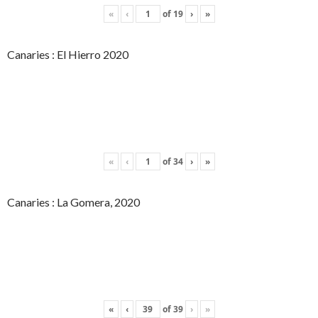
«
‹
of
19
›
»
Canaries : El Hierro 2020
«
‹
of
34
›
»
Canaries : La Gomera, 2020
«
‹
of
39
›
»