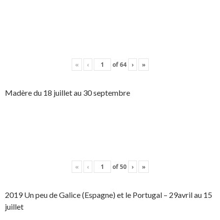
«
‹
of
64
›
»
Madère du 18 juillet au 30 septembre
«
‹
of
50
›
»
2019 Un peu de Galice (Espagne) et le Portugal – 29avril au 15
juillet