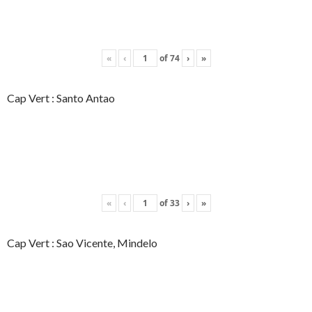
«
‹
of
74
›
»
Cap Vert : Santo Antao
«
‹
of
33
›
»
Cap Vert : Sao Vicente, Mindelo