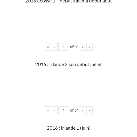
2016 Écosse 1 – début juillet à début aout
«
‹
of
91
›
»
2016 : Irlande 2 juin début juillet
«
‹
of
51
›
»
2016 : Irlande 1 (juin)