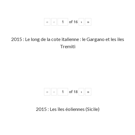
«
‹
of
16
›
»
2015 : Le long de la cote italienne : le Gargano et les iles
Tremiti
«
‹
of
18
›
»
2015 : Les îles éoliennes (Sicile)