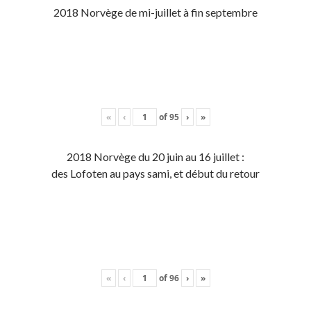
2018 Norvège de mi-juillet à fin septembre
«
‹
of
95
›
»
2018 Norvège du 20 juin au 16 juillet :
des Lofoten au pays sami, et début du retour
«
‹
of
96
›
»