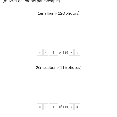
(œuvres de Poebel par exemple).
1er album (120 photos)
«
‹
of
120
›
»
2ème album (116 photos)
«
‹
of
116
›
»