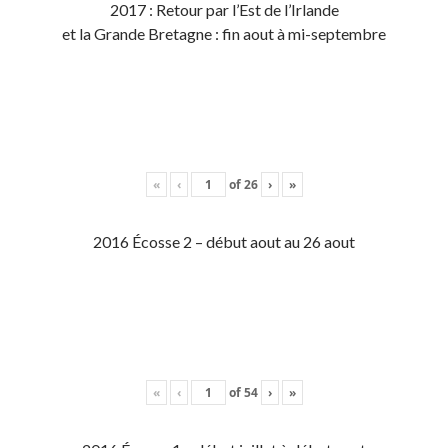
2017 : Retour par l’Est de l’Irlande
et la Grande Bretagne : fin aout à mi-septembre
«
‹
of
26
›
»
2016 Écosse 2 – début aout au 26 aout
«
‹
of
54
›
»