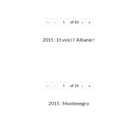
«
‹
of
83
›
»
2015 : Et voici l’ Albanie !
«
‹
of
25
›
»
2015 : Montenegro