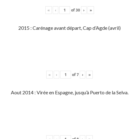
«
‹
of
30
›
»
2015 : Carénage avant départ, Cap d’Agde (avril)
«
‹
of
7
›
»
Aout 2014 : Virée en Espagne, jusqu’à Puerto de la Selva.