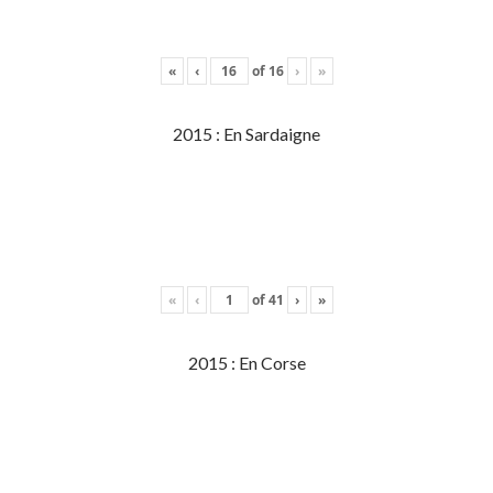
«
‹
of
16
›
»
2015 : En Sardaigne
«
‹
of
41
›
»
2015 : En Corse