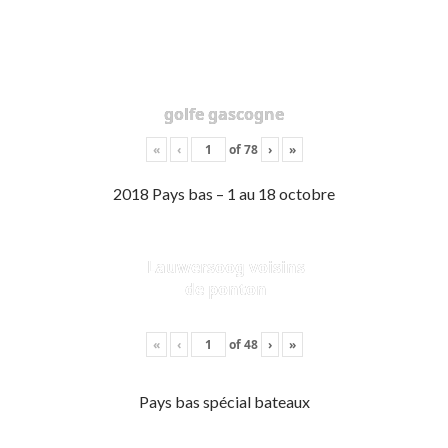
golfe gascogne
«
‹
of
78
›
»
2018 Pays bas – 1 au 18 octobre
Lauwersoog voisins
de ponton
«
‹
of
48
›
»
Pays bas spécial bateaux