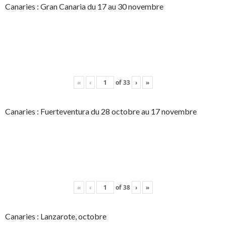
Canaries : Gran Canaria du 17 au 30 novembre
«
‹
of
33
›
»
Canaries : Fuerteventura du 28 octobre au 17 novembre
«
‹
of
38
›
»
Canaries : Lanzarote, octobre