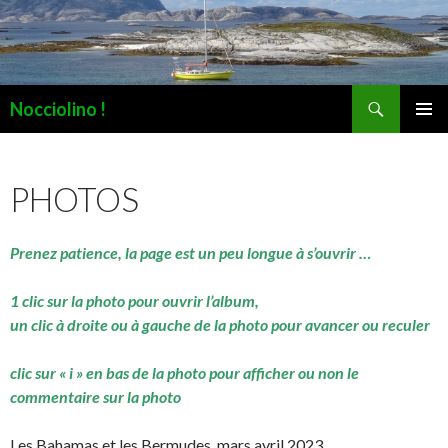
Recherche
Nocciolino !
ALLER
MENU
AU
PRINCI
CONTENU
PHOTOS
Prenez patience, la page est un peu longue à s’ouvrir …
1 clic sur la photo pour ouvrir l’album,
un clic à droite ou à gauche de la photo pour avancer ou reculer
clic sur « i » en bas de la photo pour afficher ou non le
commentaire sur la photo
Les Bahamas et les Bermudes, mars avril 2023