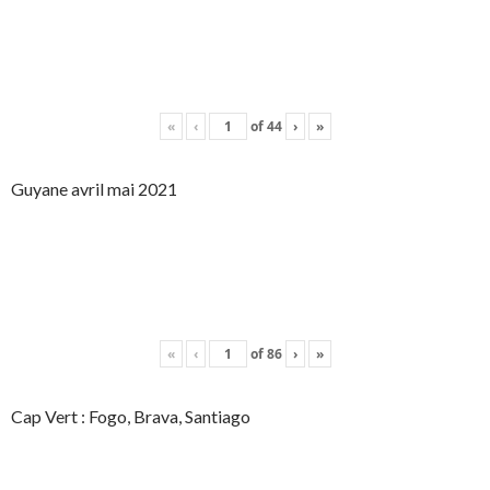
«
‹
of
44
›
»
Guyane avril mai 2021
«
‹
of
86
›
»
Cap Vert : Fogo, Brava, Santiago