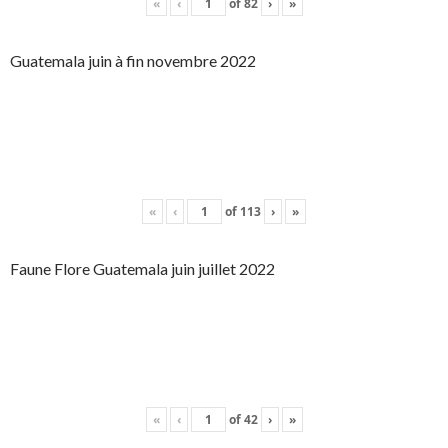
«
‹
of
82
›
»
Guatemala juin à fin novembre 2022
«
‹
of
113
›
»
Faune Flore Guatemala juin juillet 2022
«
‹
of
42
›
»