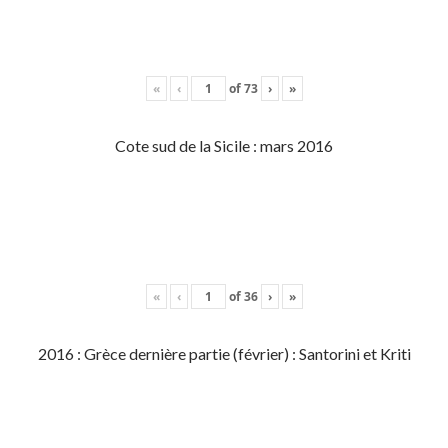
«
‹
of
73
›
»
Cote sud de la Sicile : mars 2016
«
‹
of
36
›
»
2016 : Grèce dernière partie (février) : Santorini et Kriti