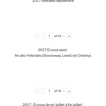
2017 Shetland septembre
«
‹
of
55
›
»
2017 Écosse aout :
fin des Hébrides (Stornoway, Lewis) et Orkneys
«
‹
of
76
›
»
2017 : Écosse de mi-juillet à fin juillet :