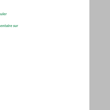
culer
mentaire sur