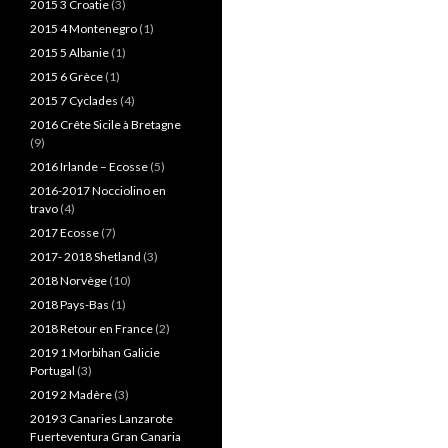
2015 3 Croatie
(3)
2015 4 Montenegro
(1)
2015 5 Albanie
(1)
2015 6 Grèce
(1)
2015 7 Cyclades
(4)
2016 Crête Sicile à Bretagne
(9)
2016 Irlande – Ecosse
(5)
2016-2017 Nocciolino en
travo
(4)
2017 Ecosse
(7)
2017- 2018 Shetland
(3)
2018 Norvège
(10)
2018 Pays-Bas
(1)
2018 Retour en France
(2)
2019 1 Morbihan Galicie
Portugal
(3)
2019 2 Madère
(3)
2019 3 Canaries Lanzarote
Fuerteventura Gran Canaria