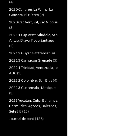
(4)
2020 Canaries La Palma, La
Gomera, El Hierro
(9)
2020 Cap Vert, Sal, Sao Nicolau
(3)
2021 1 Cap Vert : Mindelo, San
Antao, Brava, Fogo,Santiago
(2)
2021 2 Guyane et transat
(4)
2021 3 Carriacou Grenade
(3)
2022 1 Trinidad, Venezuela, le
ABC
(5)
2022 2 Colombie , San Blas
(4)
2022 3 Guatemala , Mexique
(3)
2023 Yucatan, Cuba, Bahamas,
Bermudes, Açores, Baléares,
Sète !!!
(15)
Journal de bord
(128)