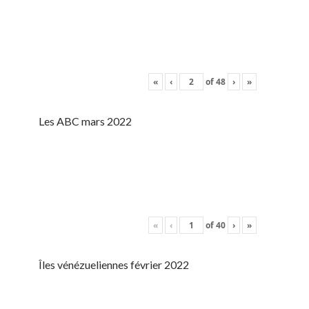
«
‹
of
48
›
»
Les ABC mars 2022
«
‹
of
40
›
»
Îles vénézueliennes février 2022