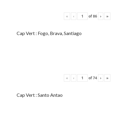
«
‹
of
86
›
»
Cap Vert : Fogo, Brava, Santiago
«
‹
of
74
›
»
Cap Vert : Santo Antao