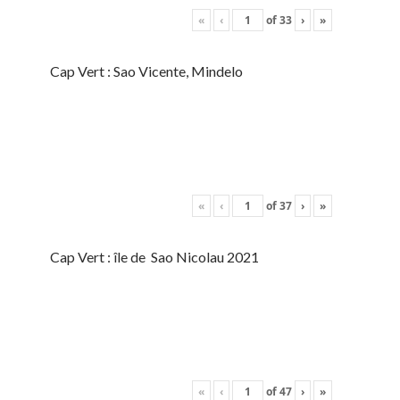
«
‹
of
33
›
»
Cap Vert : Sao Vicente, Mindelo
«
‹
of
37
›
»
Cap Vert : île de Sao Nicolau 2021
«
‹
of
47
›
»