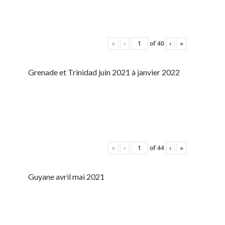
«
‹
of
40
›
»
Grenade et Trinidad juin 2021 à janvier 2022
«
‹
of
44
›
»
Guyane avril mai 2021