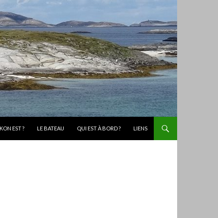
KON EST ?
LE BATEAU
QUI EST À BORD ?
LIENS