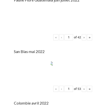
«
‹
of
42
›
»
San Blas mai 2022
«
‹
of
53
›
»
Colombie avril 2022