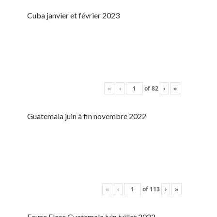
Cuba janvier et février 2023
«
‹
of
82
›
»
Guatemala juin à fin novembre 2022
«
‹
of
113
›
»
Faune Flore Guatemala juin juillet 2022