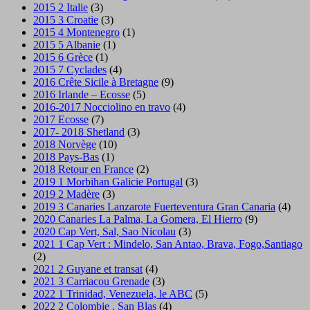
2015 2 Italie
(3)
2015 3 Croatie
(3)
2015 4 Montenegro
(1)
2015 5 Albanie
(1)
2015 6 Grèce
(1)
2015 7 Cyclades
(4)
2016 Crête Sicile à Bretagne
(9)
2016 Irlande – Ecosse
(5)
2016-2017 Nocciolino en travo
(4)
2017 Ecosse
(7)
2017- 2018 Shetland
(3)
2018 Norvège
(10)
2018 Pays-Bas
(1)
2018 Retour en France
(2)
2019 1 Morbihan Galicie Portugal
(3)
2019 2 Madère
(3)
2019 3 Canaries Lanzarote Fuerteventura Gran Canaria
(4)
2020 Canaries La Palma, La Gomera, El Hierro
(9)
2020 Cap Vert, Sal, Sao Nicolau
(3)
2021 1 Cap Vert : Mindelo, San Antao, Brava, Fogo,Santiago
(2)
2021 2 Guyane et transat
(4)
2021 3 Carriacou Grenade
(3)
2022 1 Trinidad, Venezuela, le ABC
(5)
2022 2 Colombie , San Blas
(4)