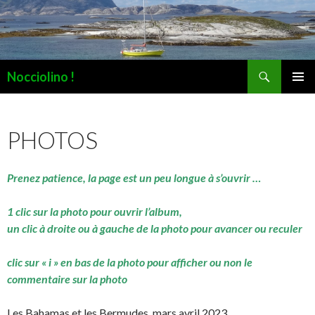
Recherche
Nocciolino !
ALLER
MENU
AU
PRINCI
CONTENU
PHOTOS
Prenez patience, la page est un peu longue à s’ouvrir …
1 clic sur la photo pour ouvrir l’album,
un clic à droite ou à gauche de la photo pour avancer ou reculer
clic sur « i » en bas de la photo pour afficher ou non le
commentaire sur la photo
Les Bahamas et les Bermudes, mars avril 2023