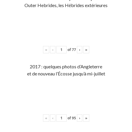
Outer Hebrides, les Hébrides extérieures
«
‹
of
77
›
»
2017 : quelques photos d’Angleterre
et de nouveau l’Écosse jusqu’à mi-juillet
«
‹
of
95
›
»