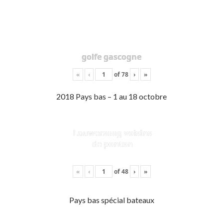
golfe gascogne
«
‹
of
78
›
»
2018 Pays bas – 1 au 18 octobre
Lauwersoog voisins
de ponton
«
‹
of
48
›
»
Pays bas spécial bateaux