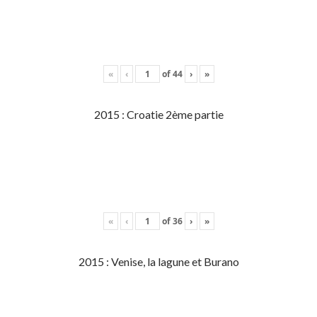
«
‹
of
44
›
»
2015 : Croatie 2ème partie
«
‹
of
36
›
»
2015 : Venise, la lagune et Burano