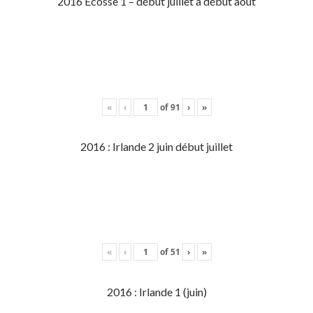
2016 Écosse 1 – début juillet à début aout
«
‹
of
91
›
»
2016 : Irlande 2 juin début juillet
«
‹
of
51
›
»
2016 : Irlande 1 (juin)