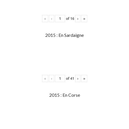
«
‹
of
16
›
»
2015 : En Sardaigne
«
‹
of
41
›
»
2015 : En Corse