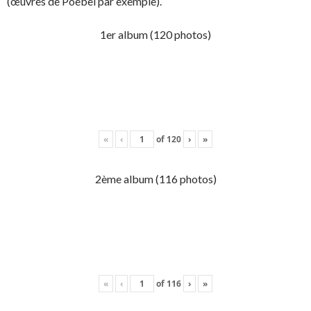
(œuvres de Poebel par exemple).
1er album (120 photos)
«
‹
of
120
›
»
2ème album (116 photos)
«
‹
of
116
›
»