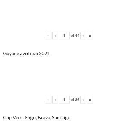
«
‹
of
44
›
»
Guyane avril mai 2021
«
‹
of
86
›
»
Cap Vert : Fogo, Brava, Santiago