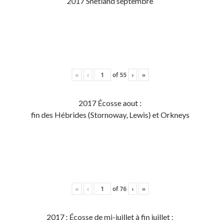
2017 Shetland septembre
«
‹
of
55
›
»
2017 Écosse aout :
fin des Hébrides (Stornoway, Lewis) et Orkneys
«
‹
of
76
›
»
2017 : Écosse de mi-juillet à fin juillet :