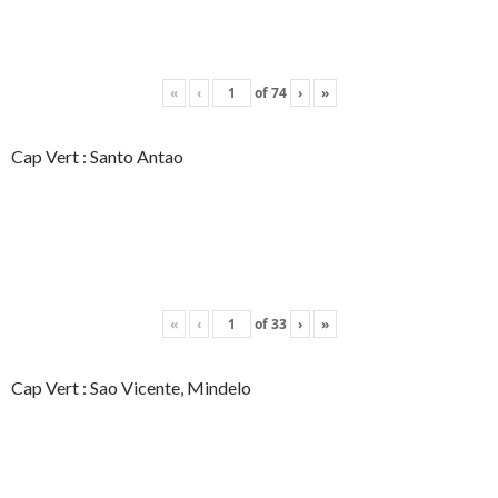
«
‹
of
74
›
»
Cap Vert : Santo Antao
«
‹
of
33
›
»
Cap Vert : Sao Vicente, Mindelo