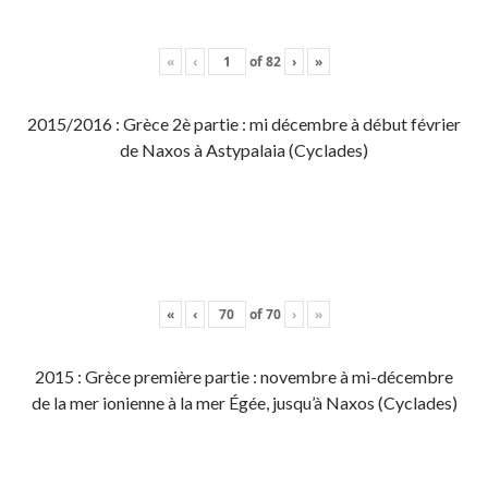
«
‹
of
82
›
»
2015/2016 : Grèce 2è partie : mi décembre à début février
de Naxos à Astypalaia (Cyclades)
«
‹
of
70
›
»
2015 : Grèce première partie : novembre à mi-décembre
de la mer ionienne à la mer Égée, jusqu’à Naxos (Cyclades)