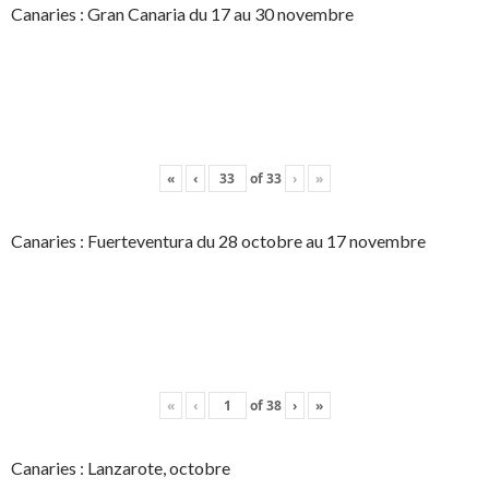
Canaries : Gran Canaria du 17 au 30 novembre
«
‹
of
33
›
»
Canaries : Fuerteventura du 28 octobre au 17 novembre
«
‹
of
38
›
»
Canaries : Lanzarote, octobre