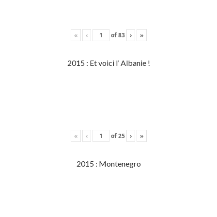
«
‹
of
83
›
»
2015 : Et voici l’ Albanie !
«
‹
of
25
›
»
2015 : Montenegro