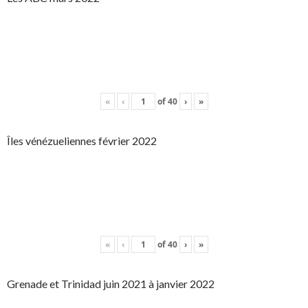
«
‹
of
40
›
»
Îles vénézueliennes février 2022
«
‹
of
40
›
»
Grenade et Trinidad juin 2021 à janvier 2022