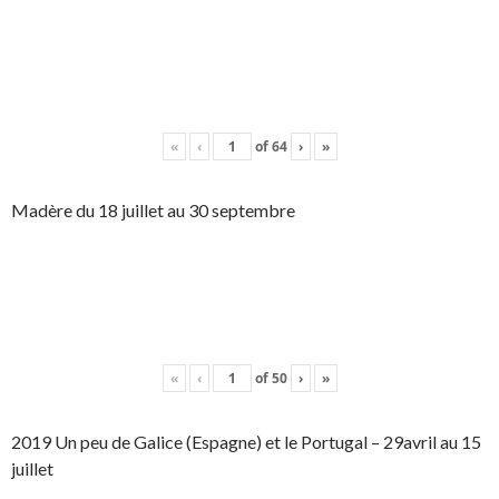
«
‹
of
64
›
»
Madère du 18 juillet au 30 septembre
«
‹
of
50
›
»
2019 Un peu de Galice (Espagne) et le Portugal – 29avril au 15
juillet