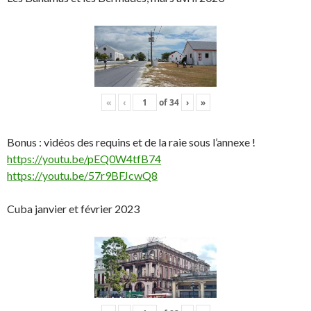
«
‹
of
34
›
»
Bonus : vidéos des requins et de la raie sous l’annexe !
https://youtu.be/pEQ0W4tfB74
https://youtu.be/57r9BFJcwQ8
Cuba janvier et février 2023