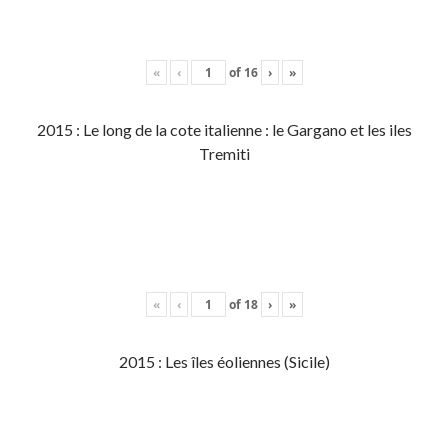
«
‹
of
16
›
»
2015 : Le long de la cote italienne : le Gargano et les iles
Tremiti
«
‹
of
18
›
»
2015 : Les îles éoliennes (Sicile)