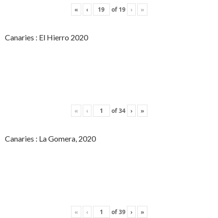
«
‹
of
19
›
»
Canaries : El Hierro 2020
«
‹
of
34
›
»
Canaries : La Gomera, 2020
«
‹
of
39
›
»