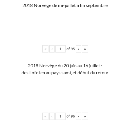
2018 Norvège de mi-juillet à fin septembre
«
‹
of
95
›
»
2018 Norvège du 20 juin au 16 juillet :
des Lofoten au pays sami, et début du retour
«
‹
of
96
›
»