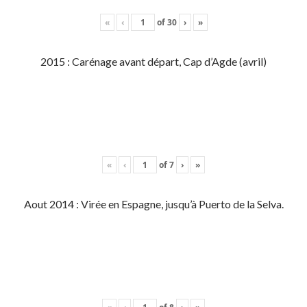
«
‹
of
30
›
»
2015 : Carénage avant départ, Cap d’Agde (avril)
«
‹
of
7
›
»
Aout 2014 : Virée en Espagne, jusqu’à Puerto de la Selva.