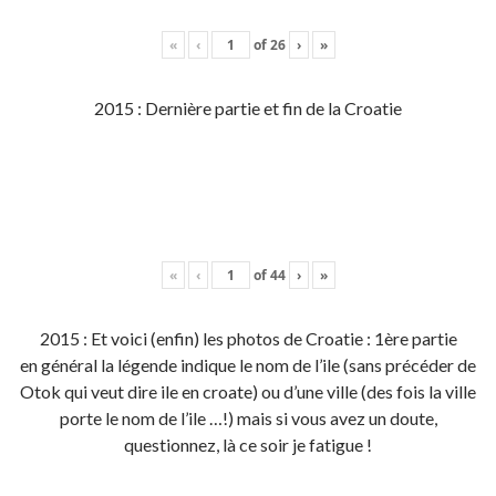
«
‹
of
26
›
»
2015 : Dernière partie et fin de la Croatie
«
‹
of
44
›
»
2015 : Et voici (enfin) les photos de Croatie : 1ère partie
en général la légende indique le nom de l’ile (sans précéder de
Otok qui veut dire ile en croate) ou d’une ville (des fois la ville
porte le nom de l’ile …!) mais si vous avez un doute,
questionnez, là ce soir je fatigue !