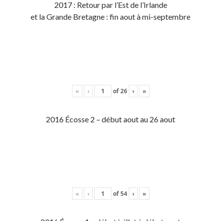
2017 : Retour par l’Est de l’Irlande
et la Grande Bretagne : fin aout à mi-septembre
«
‹
of
26
›
»
2016 Écosse 2 – début aout au 26 aout
«
‹
of
54
›
»