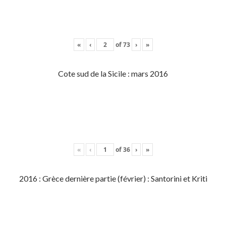
«
‹
of
73
›
»
Cote sud de la Sicile : mars 2016
«
‹
of
36
›
»
2016 : Grèce dernière partie (février) : Santorini et Kriti