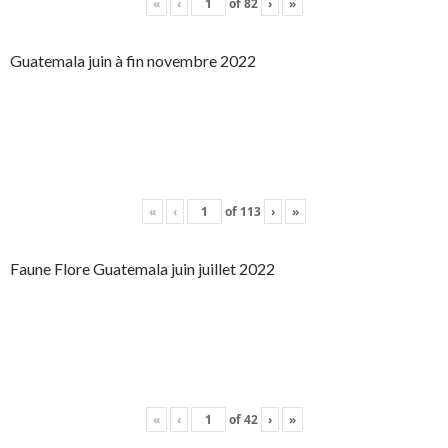
«
‹
of
82
›
»
Guatemala juin à fin novembre 2022
«
‹
of
113
›
»
Faune Flore Guatemala juin juillet 2022
«
‹
of
42
›
»