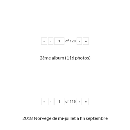
«
‹
of
120
›
»
2ème album (116 photos)
«
‹
of
116
›
»
2018 Norvège de mi-juillet à fin septembre