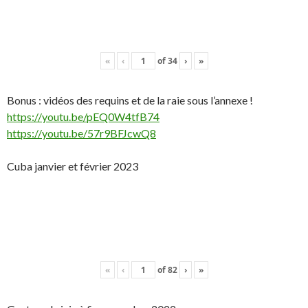
«
‹
of
34
›
»
Bonus : vidéos des requins et de la raie sous l’annexe !
https://youtu.be/pEQ0W4tfB74
https://youtu.be/57r9BFJcwQ8
Cuba janvier et février 2023
«
‹
of
82
›
»