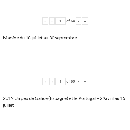
«
‹
of
64
›
»
Madère du 18 juillet au 30 septembre
«
‹
of
50
›
»
2019 Un peu de Galice (Espagne) et le Portugal – 29avril au 15
juillet