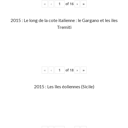
«
‹
of
16
›
»
2015 : Le long de la cote italienne : le Gargano et les iles
Tremiti
«
‹
of
18
›
»
2015 : Les îles éoliennes (Sicile)