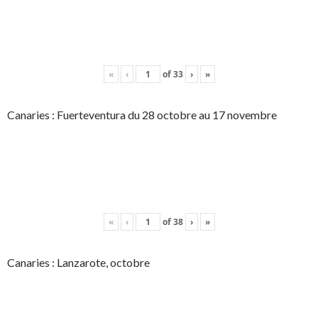
«
‹
of
33
›
»
Canaries : Fuerteventura du 28 octobre au 17 novembre
«
‹
of
38
›
»
Canaries : Lanzarote, octobre