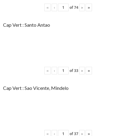
«
‹
of
74
›
»
Cap Vert : Santo Antao
«
‹
of
33
›
»
Cap Vert : Sao Vicente, Mindelo
«
‹
of
37
›
»