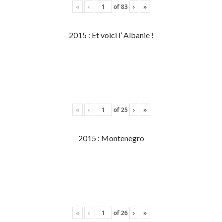
«
‹
of
83
›
»
2015 : Et voici l’ Albanie !
«
‹
of
25
›
»
2015 : Montenegro
«
‹
of
26
›
»