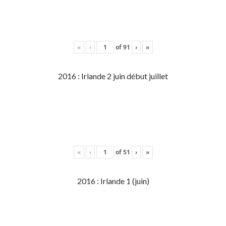
«
‹
of
91
›
»
2016 : Irlande 2 juin début juillet
«
‹
of
51
›
»
2016 : Irlande 1 (juin)