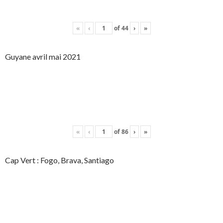
«
‹
of
44
›
»
Guyane avril mai 2021
«
‹
of
86
›
»
Cap Vert : Fogo, Brava, Santiago