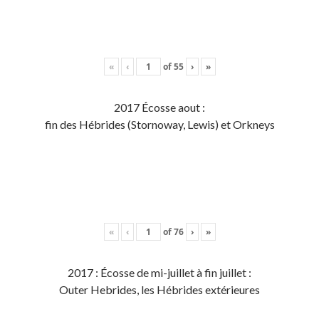
«
‹
of
55
›
»
2017 Écosse aout :
fin des Hébrides (Stornoway, Lewis) et Orkneys
«
‹
of
76
›
»
2017 : Écosse de mi-juillet à fin juillet :
Outer Hebrides, les Hébrides extérieures