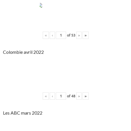
«
‹
of
53
›
»
Colombie avril 2022
«
‹
of
48
›
»
Les ABC mars 2022