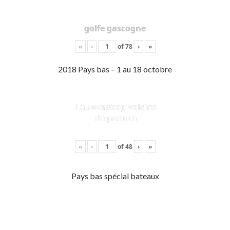
golfe gascogne
«
‹
of
78
›
»
2018 Pays bas – 1 au 18 octobre
Lauwersoog voisins
de ponton
«
‹
of
48
›
»
Pays bas spécial bateaux