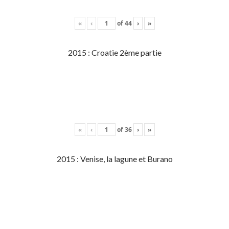
«
‹
of
44
›
»
2015 : Croatie 2ème partie
«
‹
of
36
›
»
2015 : Venise, la lagune et Burano