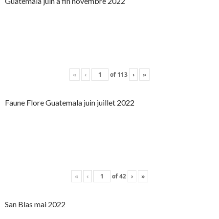
Guatemala juin à fin novembre 2022
«
‹
of
113
›
»
Faune Flore Guatemala juin juillet 2022
«
‹
of
42
›
»
San Blas mai 2022