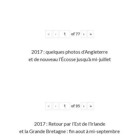
«
‹
of
77
›
»
2017 : quelques photos d’Angleterre
et de nouveau l’Écosse jusqu’à mi-juillet
«
‹
of
95
›
»
2017 : Retour par l’Est de l’Irlande
et la Grande Bretagne : fin aout à mi-septembre