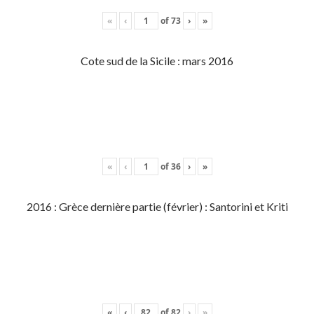
«
‹
of
73
›
»
Cote sud de la Sicile : mars 2016
«
‹
of
36
›
»
2016 : Grèce dernière partie (février) : Santorini et Kriti
«
‹
of
82
›
»