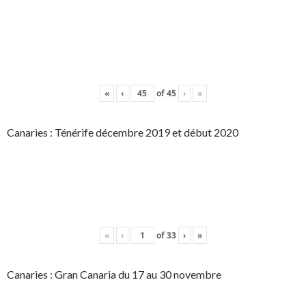
«
‹
of
45
›
»
Canaries : Ténérife décembre 2019 et début 2020
«
‹
of
33
›
»
Canaries : Gran Canaria du 17 au 30 novembre