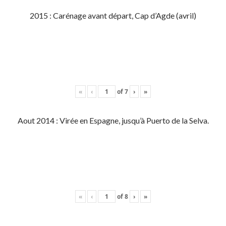
2015 : Carénage avant départ, Cap d’Agde (avril)
«
‹
of
7
›
»
Aout 2014 : Virée en Espagne, jusqu’à Puerto de la Selva.
«
‹
of
8
›
»