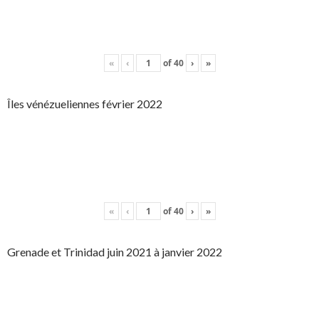
«
‹
of
40
›
»
Îles vénézueliennes février 2022
«
‹
of
40
›
»
Grenade et Trinidad juin 2021 à janvier 2022