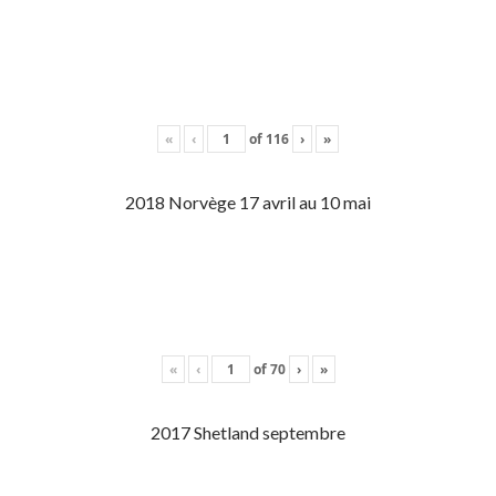
«
‹
of
116
›
»
2018 Norvège 17 avril au 10 mai
«
‹
of
70
›
»
2017 Shetland septembre