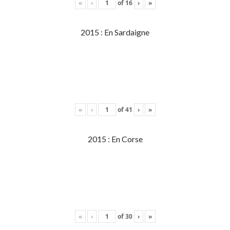
«
‹
of
16
›
»
2015 : En Sardaigne
«
‹
of
41
›
»
2015 : En Corse
«
‹
of
30
›
»