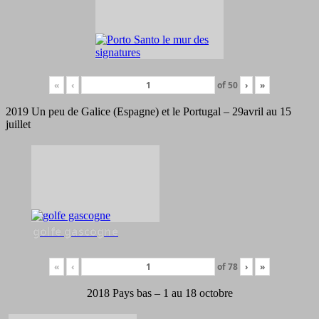
«
‹
of
50
›
»
2019 Un peu de Galice (Espagne) et le Portugal – 29avril au 15
juillet
golfe gascogne
«
‹
of
78
›
»
2018 Pays bas – 1 au 18 octobre