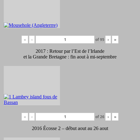
«
‹
of
95
›
»
2017 : Retour par l’Est de l’Irlande
et la Grande Bretagne : fin aout à mi-septembre
«
‹
of
26
›
»
2016 Écosse 2 – début aout au 26 aout