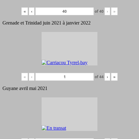
«
‹
of
40
›
»
Grenade et Trinidad juin 2021 à janvier 2022
«
‹
of
44
›
»
Guyane avril mai 2021