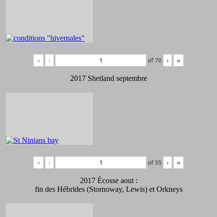
«
‹
of
70
›
»
2017 Shetland septembre
«
‹
of
55
›
»
2017 Écosse aout :
fin des Hébrides (Stornoway, Lewis) et Orkneys