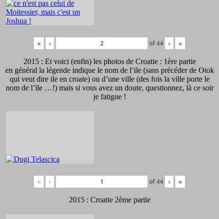
«
‹
of
44
›
»
2015 : Et voici (enfin) les photos de Croatie : 1ère partie
en général la légende indique le nom de l’ile (sans précéder de Otok
qui veut dire ile en croate) ou d’une ville (des fois la ville porte le
nom de l’ile …!) mais si vous avez un doute, questionnez, là ce soir
je fatigue !
«
‹
of
44
›
»
2015 : Croatie 2ème partie