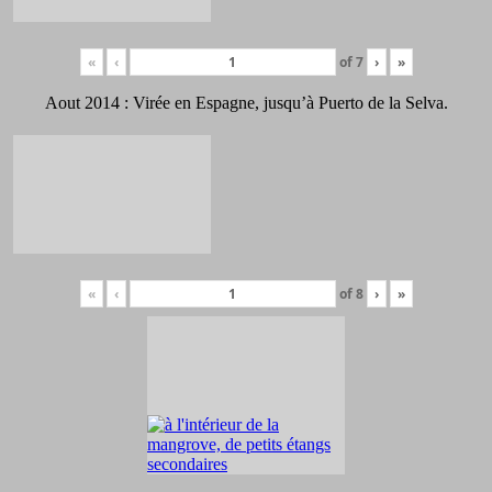
«
‹
of
7
›
»
Aout 2014 : Virée en Espagne, jusqu’à Puerto de la Selva.
«
‹
of
8
›
»