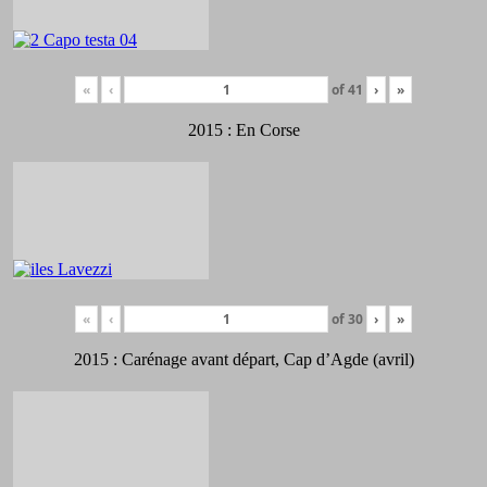
«
‹
of
41
›
»
2015 : En Corse
«
‹
of
30
›
»
2015 : Carénage avant départ, Cap d’Agde (avril)