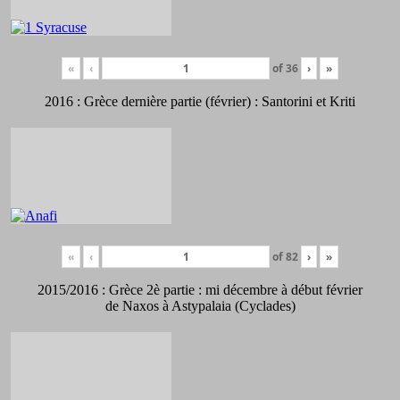
«
‹
of
36
›
»
2016 : Grèce dernière partie (février) : Santorini et Kriti
«
‹
of
82
›
»
2015/2016 : Grèce 2è partie : mi décembre à début février
de Naxos à Astypalaia (Cyclades)