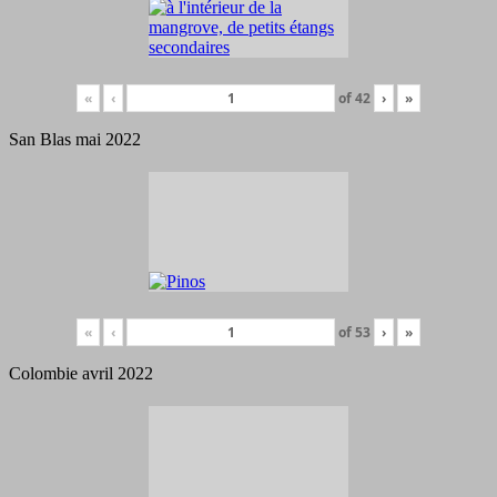
«
‹
of
42
›
»
San Blas mai 2022
«
‹
of
53
›
»
Colombie avril 2022