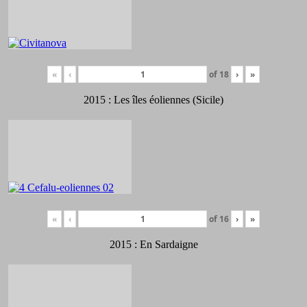
«
‹
of
18
›
»
2015 : Les îles éoliennes (Sicile)
«
‹
of
16
›
»
2015 : En Sardaigne