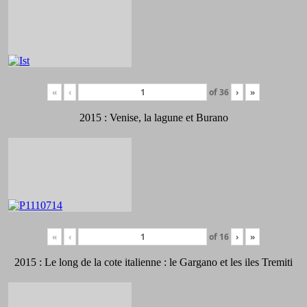
«
‹
of
36
›
»
2015 : Venise, la lagune et Burano
«
‹
of
16
›
»
2015 : Le long de la cote italienne : le Gargano et les iles Tremiti