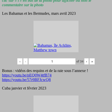
clic sur « i » en bas de la photo pour afficher ou non le
commentaire sur la photo
Les Bahamas et les Bermudes, mars avril 2023
«
‹
of
34
›
»
Bonus : vidéos des requins et de la raie sous l’annexe !
https://youtu.be/pEQ0W4tfB74
https://youtu.be/57r9BFJcwQ8
Cuba janvier et février 2023