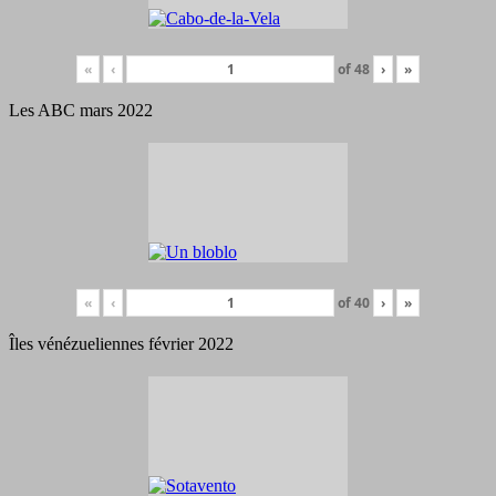
«
‹
of
48
›
»
Les ABC mars 2022
«
‹
of
40
›
»
Îles vénézueliennes février 2022