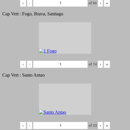
«
‹
of
86
›
»
Cap Vert : Fogo, Brava, Santiago
«
‹
of
74
›
»
Cap Vert : Santo Antao
«
‹
of
33
›
»