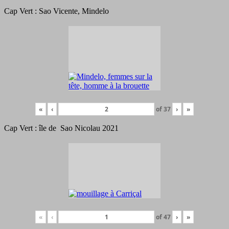
Cap Vert : Sao Vicente, Mindelo
«
‹
of
37
›
»
Cap Vert : île de Sao Nicolau 2021
«
‹
of
47
›
»