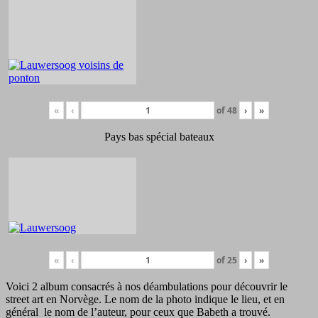
«
‹
of
48
›
»
Pays bas spécial bateaux
«
‹
of
25
›
»
Voici 2 album consacrés à nos déambulations pour découvrir le
street art en Norvège. Le nom de la photo indique le lieu, et en
général le nom de l’auteur, pour ceux que Babeth a trouvé.