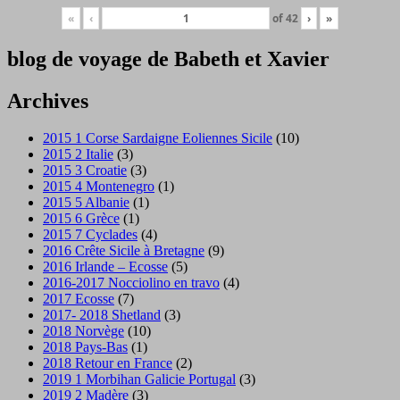
«
‹
of
42
›
»
blog de voyage de Babeth et Xavier
Archives
2015 1 Corse Sardaigne Eoliennes Sicile
(10)
2015 2 Italie
(3)
2015 3 Croatie
(3)
2015 4 Montenegro
(1)
2015 5 Albanie
(1)
2015 6 Grèce
(1)
2015 7 Cyclades
(4)
2016 Crête Sicile à Bretagne
(9)
2016 Irlande – Ecosse
(5)
2016-2017 Nocciolino en travo
(4)
2017 Ecosse
(7)
2017- 2018 Shetland
(3)
2018 Norvège
(10)
2018 Pays-Bas
(1)
2018 Retour en France
(2)
2019 1 Morbihan Galicie Portugal
(3)
2019 2 Madère
(3)