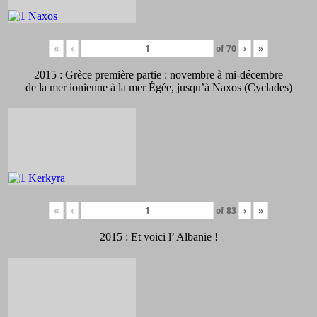
«
‹
of
70
›
»
2015 : Grèce première partie : novembre à mi-décembre
de la mer ionienne à la mer Égée, jusqu’à Naxos (Cyclades)
«
‹
of
83
›
»
2015 : Et voici l’ Albanie !