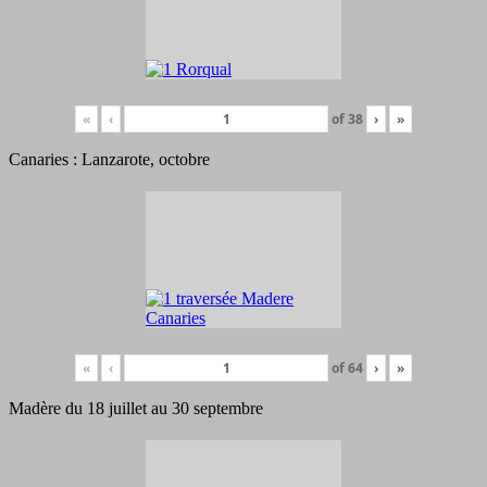
«
‹
of
38
›
»
Canaries : Lanzarote, octobre
«
‹
of
64
›
»
Madère du 18 juillet au 30 septembre