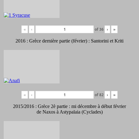
«
‹
of
36
›
»
2016 : Grèce dernière partie (février) : Santorini et Kriti
«
‹
of
82
›
»
2015/2016 : Grèce 2è partie : mi décembre à début février
de Naxos à Astypalaia (Cyclades)