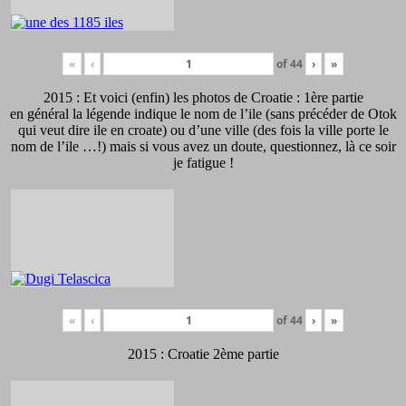
«
‹
of
44
›
»
2015 : Et voici (enfin) les photos de Croatie : 1ère partie
en général la légende indique le nom de l’ile (sans précéder de Otok
qui veut dire ile en croate) ou d’une ville (des fois la ville porte le
nom de l’ile …!) mais si vous avez un doute, questionnez, là ce soir
je fatigue !
«
‹
of
44
›
»
2015 : Croatie 2ème partie