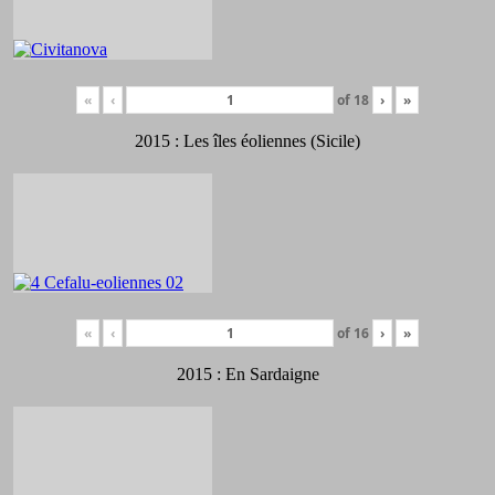
«
‹
of
18
›
»
2015 : Les îles éoliennes (Sicile)
«
‹
of
16
›
»
2015 : En Sardaigne