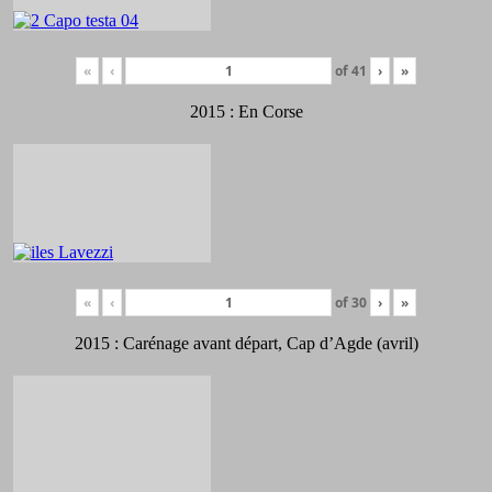
«
‹
of
41
›
»
2015 : En Corse
«
‹
of
30
›
»
2015 : Carénage avant départ, Cap d’Agde (avril)