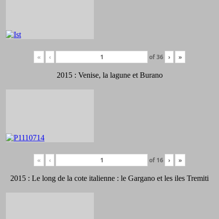
«
‹
of
36
›
»
2015 : Venise, la lagune et Burano
«
‹
of
16
›
»
2015 : Le long de la cote italienne : le Gargano et les iles Tremiti