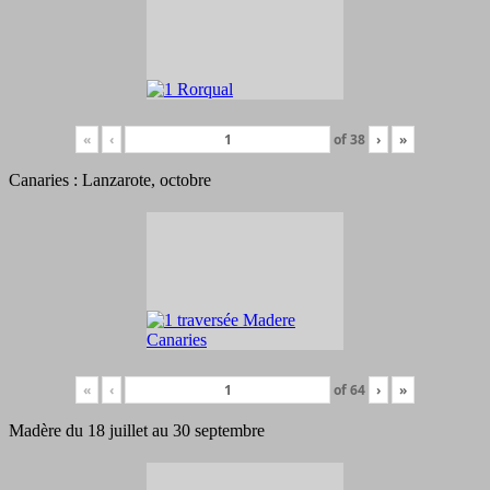
«
‹
of
38
›
»
Canaries : Lanzarote, octobre
«
‹
of
64
›
»
Madère du 18 juillet au 30 septembre