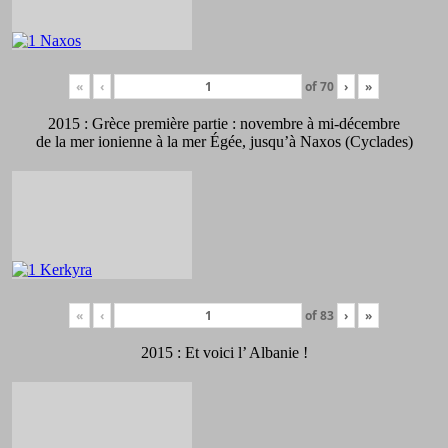
«
‹
of
70
›
»
2015 : Grèce première partie : novembre à mi-décembre
de la mer ionienne à la mer Égée, jusqu’à Naxos (Cyclades)
«
‹
of
83
›
»
2015 : Et voici l’ Albanie !