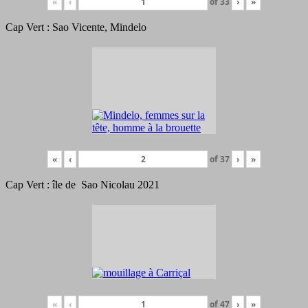
«
‹
of
33
›
»
Cap Vert : Sao Vicente, Mindelo
«
‹
of
37
›
»
Cap Vert : île de Sao Nicolau 2021
«
‹
of
47
›
»