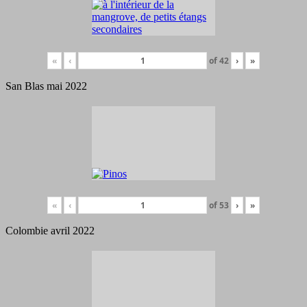
«
‹
of
42
›
»
San Blas mai 2022
«
‹
of
53
›
»
Colombie avril 2022