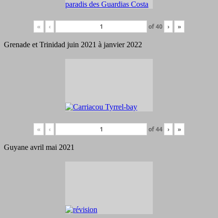
«
‹
of
40
›
»
Grenade et Trinidad juin 2021 à janvier 2022
«
‹
of
44
›
»
Guyane avril mai 2021