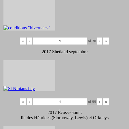
«
‹
of
70
›
»
2017 Shetland septembre
«
‹
of
55
›
»
2017 Écosse aout :
fin des Hébrides (Stornoway, Lewis) et Orkneys