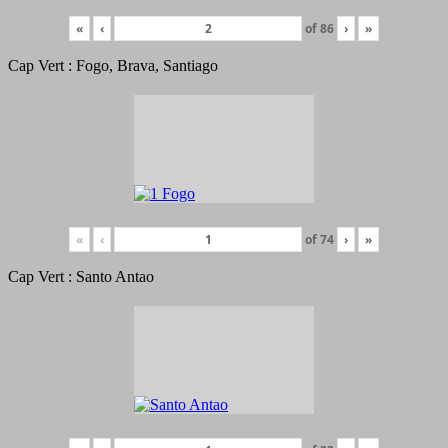
«
‹
of
86
›
»
Cap Vert : Fogo, Brava, Santiago
«
‹
of
74
›
»
Cap Vert : Santo Antao