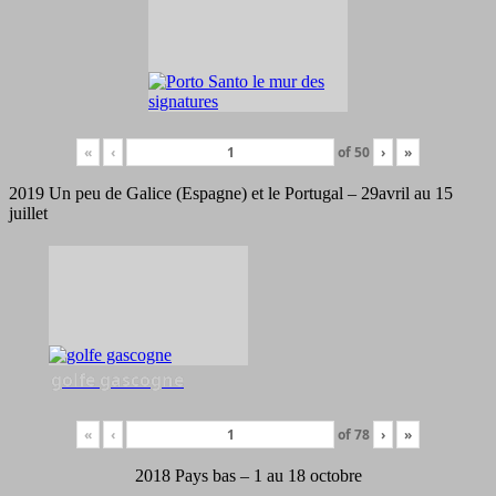
«
‹
of
50
›
»
2019 Un peu de Galice (Espagne) et le Portugal – 29avril au 15
juillet
golfe gascogne
«
‹
of
78
›
»
2018 Pays bas – 1 au 18 octobre