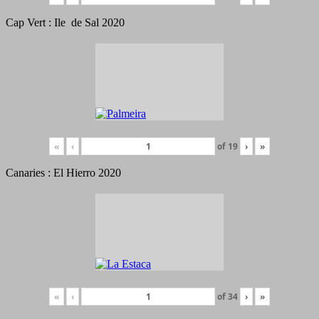
Cap Vert : Ile de Sal 2020
«
‹
of
19
›
»
Canaries : El Hierro 2020
«
‹
of
34
›
»