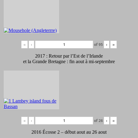
«
‹
of
95
›
»
2017 : Retour par l’Est de l’Irlande
et la Grande Bretagne : fin aout à mi-septembre
«
‹
of
26
›
»
2016 Écosse 2 – début aout au 26 aout