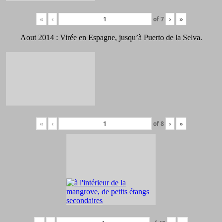
«
‹
of
7
›
»
Aout 2014 : Virée en Espagne, jusqu’à Puerto de la Selva.
«
‹
of
8
›
»