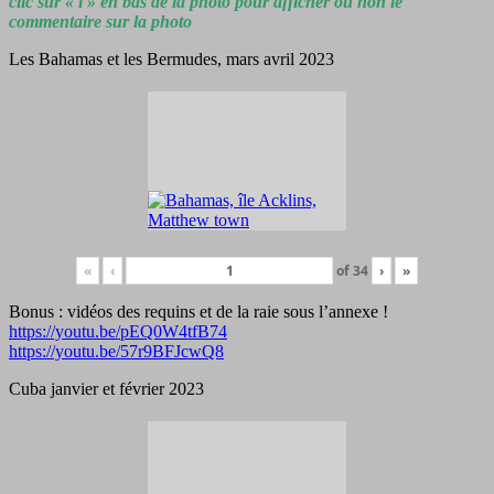
clic sur « i » en bas de la photo pour afficher ou non le
commentaire sur la photo
Les Bahamas et les Bermudes, mars avril 2023
«
‹
of
34
›
»
Bonus : vidéos des requins et de la raie sous l’annexe !
https://youtu.be/pEQ0W4tfB74
https://youtu.be/57r9BFJcwQ8
Cuba janvier et février 2023