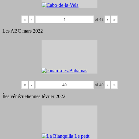
«
‹
of
48
›
»
Les ABC mars 2022
«
‹
of
40
›
»
Îles vénézueliennes février 2022