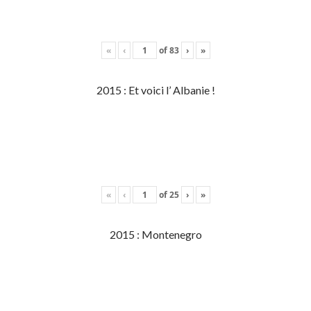
«
‹
of
83
›
»
2015 : Et voici l’ Albanie !
«
‹
of
25
›
»
2015 : Montenegro