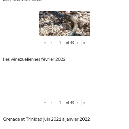
«
‹
of
40
›
»
Îles vénézueliennes février 2022
«
‹
of
40
›
»
Grenade et Trinidad juin 2021 à janvier 2022