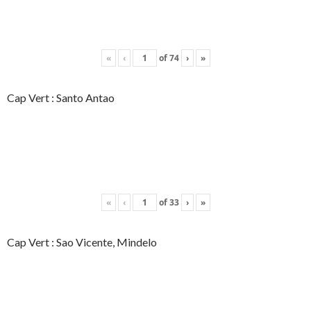
«
‹
of
74
›
»
Cap Vert : Santo Antao
«
‹
of
33
›
»
Cap Vert : Sao Vicente, Mindelo