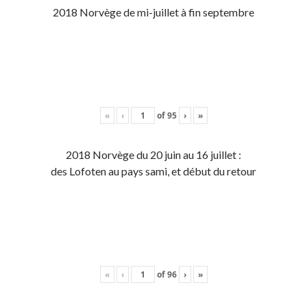
2018 Norvège de mi-juillet à fin septembre
«
‹
of
95
›
»
2018 Norvège du 20 juin au 16 juillet :
des Lofoten au pays sami, et début du retour
«
‹
of
96
›
»