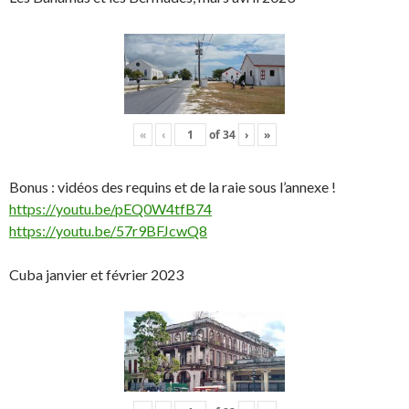
«
‹
of
34
›
»
Bonus : vidéos des requins et de la raie sous l’annexe !
https://youtu.be/pEQ0W4tfB74
https://youtu.be/57r9BFJcwQ8
Cuba janvier et février 2023