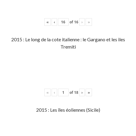
«
‹
of
16
›
»
2015 : Le long de la cote italienne : le Gargano et les iles
Tremiti
«
‹
of
18
›
»
2015 : Les îles éoliennes (Sicile)