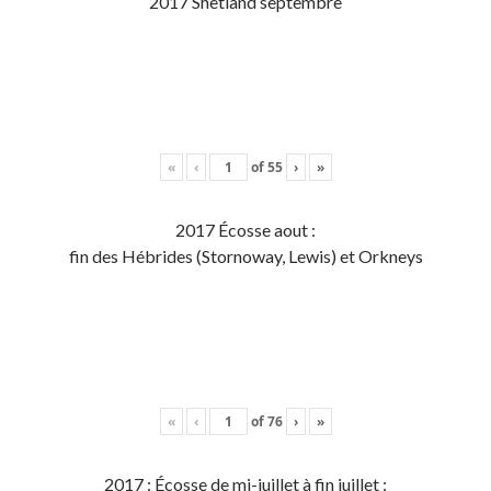
2017 Shetland septembre
«
‹
of
55
›
»
2017 Écosse aout :
fin des Hébrides (Stornoway, Lewis) et Orkneys
«
‹
of
76
›
»
2017 : Écosse de mi-juillet à fin juillet :