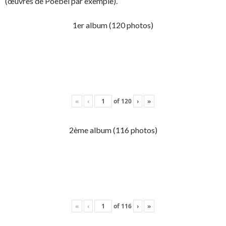
(œuvres de Poebel par exemple).
1er album (120 photos)
«
‹
of
120
›
»
2ème album (116 photos)
«
‹
of
116
›
»