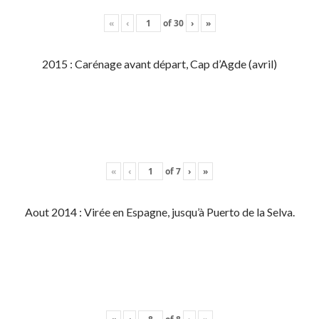
«
‹
of
30
›
»
2015 : Carénage avant départ, Cap d’Agde (avril)
«
‹
of
7
›
»
Aout 2014 : Virée en Espagne, jusqu’à Puerto de la Selva.