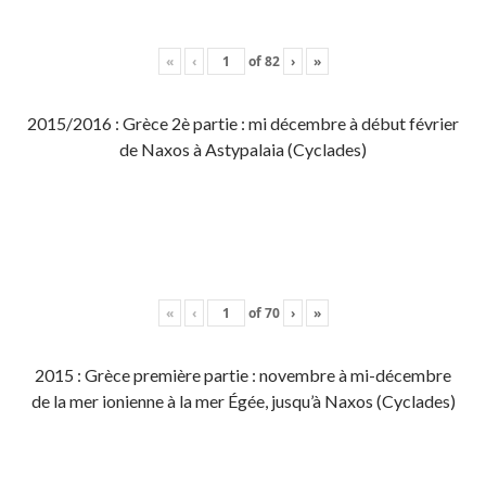
«
‹
of
82
›
»
2015/2016 : Grèce 2è partie : mi décembre à début février
de Naxos à Astypalaia (Cyclades)
«
‹
of
70
›
»
2015 : Grèce première partie : novembre à mi-décembre
de la mer ionienne à la mer Égée, jusqu’à Naxos (Cyclades)