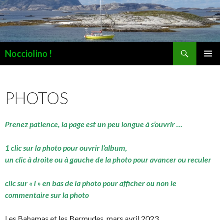
Recherche
Nocciolino !
ALLER
MENU
AU
PRINCI
CONTENU
PHOTOS
Prenez patience, la page est un peu longue à s’ouvrir …
1 clic sur la photo pour ouvrir l’album,
un clic à droite ou à gauche de la photo pour avancer ou reculer
clic sur « i » en bas de la photo pour afficher ou non le
commentaire sur la photo
Les Bahamas et les Bermudes, mars avril 2023