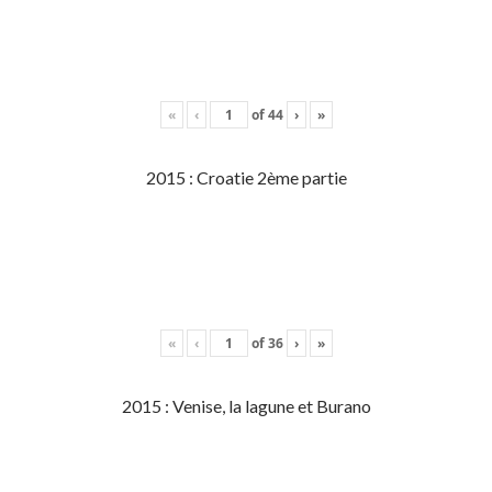
«
‹
of
44
›
»
2015 : Croatie 2ème partie
«
‹
of
36
›
»
2015 : Venise, la lagune et Burano