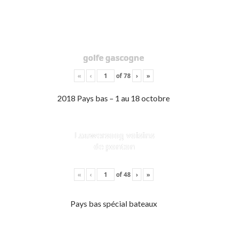
golfe gascogne
«
‹
of
78
›
»
2018 Pays bas – 1 au 18 octobre
Lauwersoog voisins
de ponton
«
‹
of
48
›
»
Pays bas spécial bateaux