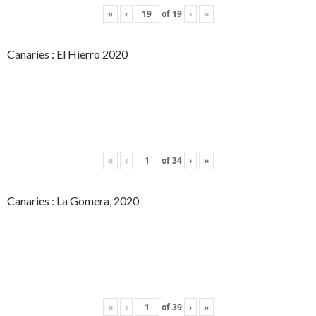
«
‹
of
19
›
»
Canaries : El Hierro 2020
«
‹
of
34
›
»
Canaries : La Gomera, 2020
«
‹
of
39
›
»