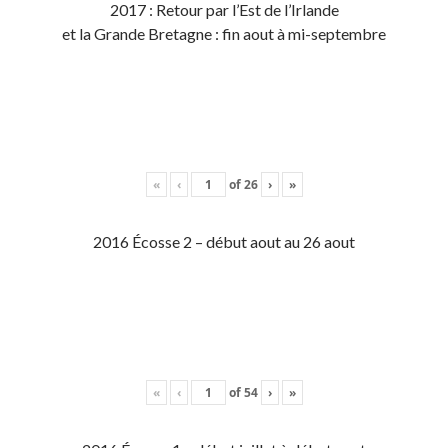
2017 : Retour par l’Est de l’Irlande
et la Grande Bretagne : fin aout à mi-septembre
«
‹
of
26
›
»
2016 Écosse 2 – début aout au 26 aout
«
‹
of
54
›
»