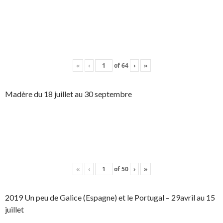
«
‹
of
64
›
»
Madère du 18 juillet au 30 septembre
«
‹
of
50
›
»
2019 Un peu de Galice (Espagne) et le Portugal – 29avril au 15
juillet