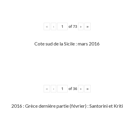
«
‹
of
73
›
»
Cote sud de la Sicile : mars 2016
«
‹
of
36
›
»
2016 : Grèce dernière partie (février) : Santorini et Kriti