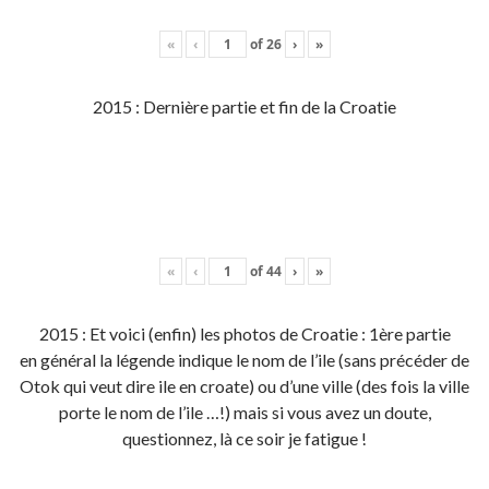
«
‹
of
26
›
»
2015 : Dernière partie et fin de la Croatie
«
‹
of
44
›
»
2015 : Et voici (enfin) les photos de Croatie : 1ère partie
en général la légende indique le nom de l’ile (sans précéder de
Otok qui veut dire ile en croate) ou d’une ville (des fois la ville
porte le nom de l’ile …!) mais si vous avez un doute,
questionnez, là ce soir je fatigue !