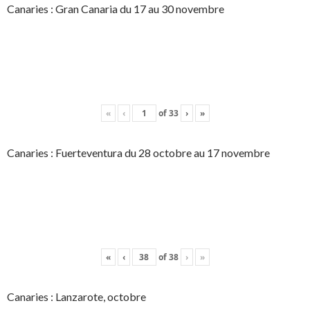
Canaries : Gran Canaria du 17 au 30 novembre
«
‹
of
33
›
»
Canaries : Fuerteventura du 28 octobre au 17 novembre
«
‹
of
38
›
»
Canaries : Lanzarote, octobre