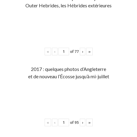
Outer Hebrides, les Hébrides extérieures
«
‹
of
77
›
»
2017 : quelques photos d’Angleterre
et de nouveau l’Écosse jusqu’à mi-juillet
«
‹
of
95
›
»