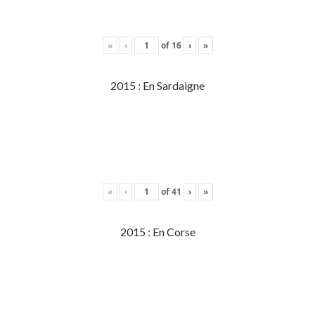
«
‹
of
16
›
»
2015 : En Sardaigne
«
‹
of
41
›
»
2015 : En Corse