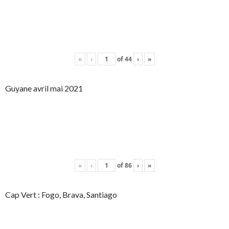
«
‹
of
44
›
»
Guyane avril mai 2021
«
‹
of
86
›
»
Cap Vert : Fogo, Brava, Santiago