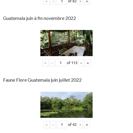
«
‹
of
82
›
»
Guatemala juin à fin novembre 2022
«
‹
of
113
›
»
Faune Flore Guatemala juin juillet 2022
«
‹
of
42
›
»