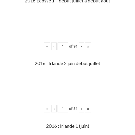
2016 Écosse 1 – début juillet à début aout
«
‹
of
91
›
»
2016 : Irlande 2 juin début juillet
«
‹
of
51
›
»
2016 : Irlande 1 (juin)