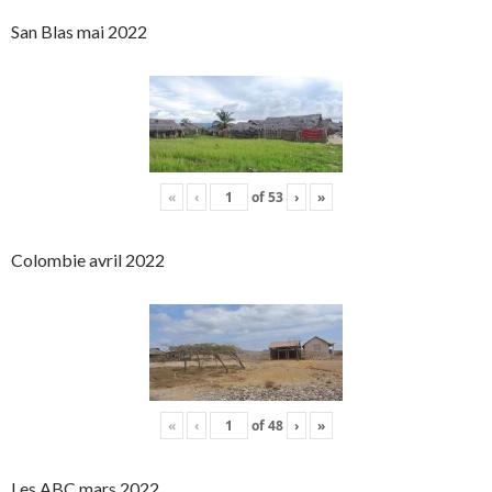
San Blas mai 2022
«
‹
of
53
›
»
Colombie avril 2022
«
‹
of
48
›
»
Les ABC mars 2022