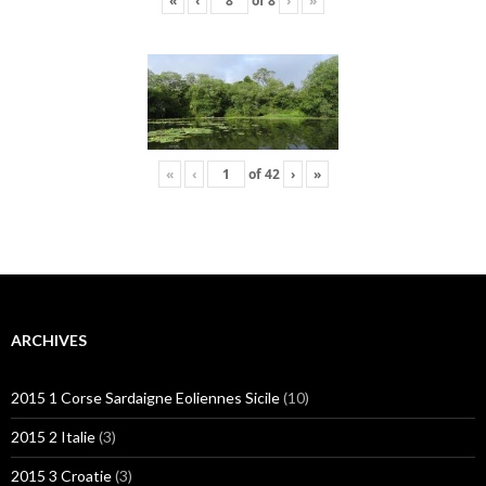
«
‹
of
8
›
»
«
‹
of
42
›
»
ARCHIVES
2015 1 Corse Sardaigne Eoliennes Sicile
(10)
2015 2 Italie
(3)
2015 3 Croatie
(3)